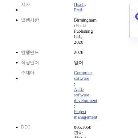
저자
Heath,
Fred
발행사항
Birmingham
: Packt
Publishing
Ltd.,
2020
발행연도
2020
작성언어
영어
주제어
Computer
software
;
Agile
software
development
;
Project
management
DDC
005.1068
판사