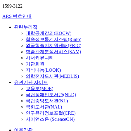
1599-3122
ARS 번호안내
관련누리집
대학공개강의(KOCW)
학술정보통계시스템(Rinfo)
외국학술지지원센터(FRIC)
학술관계분석서비스(SAM)
사서커뮤니티
기관회원
지식나눔(LOOK)
의학전자도서관(MEDLIS)
유관기관 사이트
교육부(MOE)
국립장애인도서관(NLD)
국립중앙도서관(NL)
국회도서관(NAL)
연구윤리정보포털(CRE)
사이언스온 (ScienceON)
이용약관