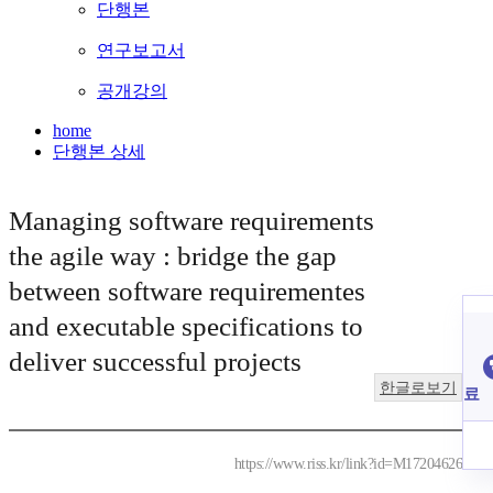
단행본
연구보고서
공개강의
home
단행본 상세
Managing software requirements
the agile way : bridge the gap
between software requirementes
and executable specifications to
deliver successful projects
한글로보기
료
https://www.riss.kr/link?id=M17204626