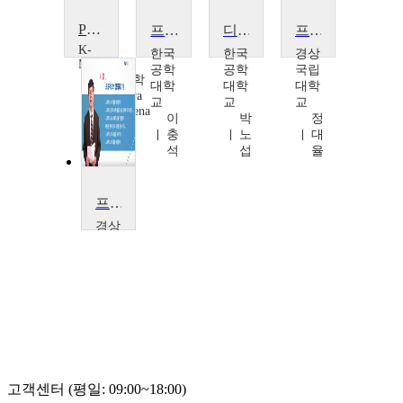
Project Management
프로젝트관리-기초와 이해
디자인 매니지먼트
프로젝트관리론
K-
한국
한국
경상
MOOC
공학
공학
국립
우송대학
대학
대학
대학
교 Anura
교
교
교
Amarasena
이
박
정
충
노
대
석
섭
율
프로젝트관리론
경상
국립
대학
교
정
대
율
고객센터 (평일: 09:00~18:00)