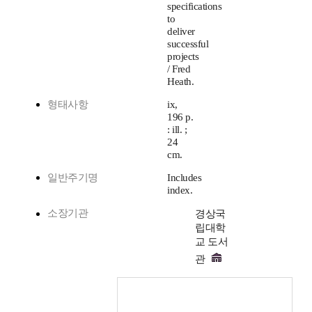
specifications
to
deliver
successful
projects
/ Fred
Heath.
형태사항
ix,
196 p.
: ill. ;
24
cm.
일반주기명
Includes
index.
소장기관
경상국
립대학
교 도서
관