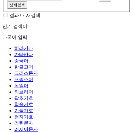
상세검색
결과 내 재검색
인기 검색어
다국어 입력
히라가나
가타카나
중국어
한글고어
그리스문자
프랑스어
독일어
히브리어
괄호기호
학술기호
기술기호
첨자기호
라틴문자
러시아문자