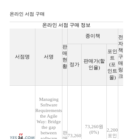
온라인 서점 구매
온라인 서점 구매 정보
종이책
전
자
판
책
포인
매
서점명
서명
구
트
현
판매가(할
매
정가
(포
황
인율)
링
인트
크
몰)
Managing
Software
Requirements
the Agile
Way: Bridge
73,260원
the gap
2,200
(0%)
between
판
73,260
포인
software
매