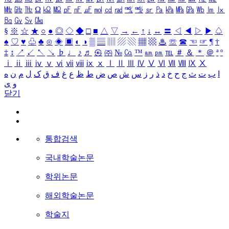
㎒
㎓
㎔
Ω
㏀
㏁
㎊
㎋
㎌
㏖
㏅
㎭
㎮
㎯
㏛
㎩
㎪
㎫
㎬
㏝
㏐
㏓
㏃
㏉
㏜
㏆
§
※
☆
★
○
●
◎
◇
◆
□
■
△
▽
→
←
↑
↓
↔
〓
◁
◀
▷
▶
♤
♠
♡
♥
♧
♣
⊙
◈
▣
◐
◑
▒
▤
▥
▨
▧
▦
▩
♨
☏
☎
☜
☞
¶
†
‡
↕
↗
↙
↖
↘
♭
♩
♪
♬
㉿
㈜
№
㏇
™
㏂
㏘
℡
＃
＆
＊
＠
ª
º
ⅰ
ⅱ
ⅲ
ⅳ
ⅴ
ⅵ
ⅶ
ⅷ
ⅸ
ⅹ
Ⅰ
Ⅱ
Ⅲ
Ⅳ
Ⅴ
Ⅵ
Ⅶ
Ⅷ
Ⅸ
Ⅹ
ا
ب
ت
ث
ج
ح
خ
د
ذ
ر
ز
س
ش
ص
ض
ط
ظ
ع
غ
ف
ق
ک
ل
م
ن
ه
و
ی
닫기
통합검색
국내학술논문
학위논문
해외학술논문
학술지