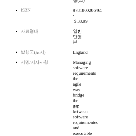
항(23)
ISBN
9781800206465
:
＄38.99
자료형태
일반
단행
본
발행국(도시)
England
서명/저자사항
Managing
software
requirements
the
agile
way :
bridge
the
gap
between
software
requirementes
and
executable