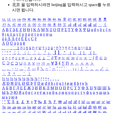
北京 을 입력하시려면
beijing
을 입력하시고 space를 누르
시면 됩니다.
ㅥ
ㅦ
ㅧ
ㅨ
ㅩ
ㅪ
ㅫ
ㅬ
ㅭ
ㅮ
ㅯ
ㅰ
ㅱ
ㅲ
ㅳ
ㅴ
ㅵ
ㅶ
ㅷ
ㅸ
ㅹ
ㅺ
ㅻ
ㅼ
ㅽ
ㅾ
ㅿ
ㆀ
ㆁ
ㆂ
ㆃ
ㆄ
ㆅ
ㆆ
ㆇ
ㆈ
ㆉ
ㆊ
ㆋ
ㆌ
ㆍ
ㆎ
Α
Β
Γ
Δ
Ε
Ζ
Η
Θ
Ι
Κ
Λ
Μ
Ν
Ξ
Ο
Π
Ρ
Σ
Τ
Υ
Φ
Χ
Ψ
Ω
α
β
γ
δ
ε
ζ
η
θ
ι
κ
λ
μ
ν
ξ
ο
π
ρ
σ
τ
υ
φ
χ
ψ
ω
á
à
Á
À
é
è
É
È
ç
Ç
ê
Ä
Ö
Ü
ä
ö
ü
ß
ְ
ֳ
ֲ
ֱ
ָ
ַ
ֵ
ֶ
ִ
ֹ
ּ
ֻ
ׂ
ׁ
ּ
ב
ה
נ
מ
צ
ת
ץ
ש
ד
ג
כ
ע
י
ח
ל
ך
ף
ק
ר
א
ט
ו
ן
ם
פ
‘
’
“
”
〔
〕
〈
〉
「
」
『
』
【
】
＂
（
）
［
］
｛
｝
±
×
÷
≠
≤
≥
∞
∴
♂
♀
∠
⊥
⌒
∂
∇
≡
≒
≪
≫
√
∽
∝
∵
∫
∬
∈
∋
⊆
⊇
⊂
⊃
∪
∩
∧
∨
￢
⇒
⇔
∀
∃
∮
∑
∏
＋
－
＜
＝
＞
、
。
·
‥
…
¨
〃
―
∥
＼
∼
´
～
ˇ
˘
˝
˚
˙
¸
˛
¡
¿
ː
！
＇
，
．
／
：
；
？
＾
＿
｀
｜
½
⅓
⅔
¼
¾
⅛
⅜
⅝
⅞
¹
²
³
⁴
ⁿ
₁
₂
₃
₄
Æ
Ð
Ħ
Ĳ
Ł
Ø
Œ
Þ
Ŧ
Ŋ
æ
đ
ð
ħ
ı
ĳ
ĸ
ŀ
ł
ø
œ
ß
þ
ŧ
ŋ
ŉ
А
Б
В
Г
Д
Е
Ё
Ж
З
И
Й
К
Л
М
Н
О
П
Р
С
Т
У
Ф
Х
Ц
Ч
Ш
Щ
Ъ
Ы
Ь
Э
Ю
Я
а
б
в
г
д
е
ё
ж
з
и
й
к
л
м
н
о
п
р
с
т
у
ф
х
ц
ч
ш
щ
ъ
ы
ь
э
ю
я
′
″
℃
Å
￠
￡
￥
¤
℉
‰
＄
％
Ｆ
￦
㎕
㎖
㎗
ℓ
㎘
㏄
㎣
㎤
㎥
㎦
㎙
㎚
㎛
㎜
㎝
㎞
㎟
㎠
㎡
㎢
㏊
㎍
㎎
㎏
㏏
㎈
㎉
㏈
㎧
㎨
㎰
㎱
㎲
㎳
㎴
㎵
㎶
㎷
㎸
㎹
㎀
㎁
㎂
㎃
㎄
㎺
㎻
㎽
㎾
㎿
㎐
㎑