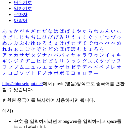
단위기호
일반기호
로마자
아랍어
あ
ぁ
か
が
さ
ざ
た
だ
な
は
ば
ぱ
ま
や
ゃ
ら
わ
ゎ
ん
い
ぃ
き
ぎ
し
じ
ち
ぢ
に
ひ
び
ぴ
み
り
う
ぅ
く
ぐ
す
ず
つ
づ
っ
ぬ
ふ
ぶ
ぷ
む
ゆ
ゅ
る
え
ぇ
け
げ
せ
ぜ
て
で
ね
へ
べ
ぺ
め
れ
お
ぉ
こ
ご
そ
ぞ
と
ど
の
ほ
ぼ
ぽ
も
よ
ょ
ろ
を
ア
ァ
カ
サ
ザ
タ
ダ
ナ
ハ
バ
パ
マ
ヤ
ャ
ラ
ワ
ヮ
ン
イ
ィ
キ
ギ
シ
ジ
チ
ヂ
ニ
ヒ
ビ
ピ
ミ
リ
ウ
ゥ
ク
グ
ス
ズ
ツ
ヅ
ッ
ヌ
フ
ブ
プ
ム
ユ
ュ
ル
エ
ェ
ケ
ゲ
セ
ゼ
テ
デ
ヘ
ベ
ペ
メ
レ
オ
ォ
コ
ゴ
ソ
ゾ
ト
ド
ノ
ホ
ボ
ポ
モ
ヨ
ョ
ロ
ヲ
―
http://chineseinput.net/
에서 pinyin(병음)방식으로 중국어를 변환
할 수 있습니다.
변환된 중국어를 복사하여 사용하시면 됩니다.
예시)
中文 을 입력하시려면
zhongwen
을 입력하시고 space를
누르시면됩니다.