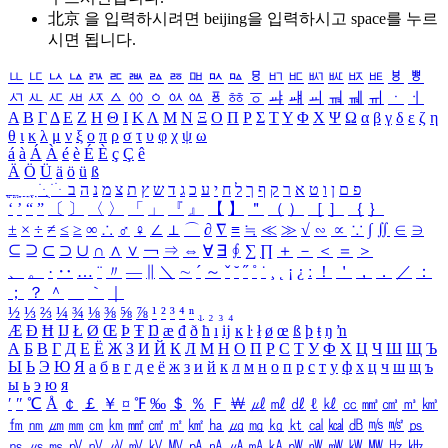
北京 을 입력하시려면
beijing
을 입력하시고 space를 누르
시면 됩니다.
ㅥ
ㅦ
ㅧ
ㅨ
ㅩ
ㅪ
ㅫ
ㅬ
ㅭ
ㅮ
ㅯ
ㅰ
ㅱ
ㅲ
ㅳ
ㅴ
ㅵ
ㅶ
ㅷ
ㅸ
ㅹ
ㅺ
ㅻ
ㅼ
ㅽ
ㅾ
ㅿ
ㆀ
ㆁ
ㆂ
ㆃ
ㆄ
ㆅ
ㆆ
ㆇ
ㆈ
ㆉ
ㆊ
ㆋ
ㆌ
ㆍ
ㆎ
Α
Β
Γ
Δ
Ε
Ζ
Η
Θ
Ι
Κ
Λ
Μ
Ν
Ξ
Ο
Π
Ρ
Σ
Τ
Υ
Φ
Χ
Ψ
Ω
α
β
γ
δ
ε
ζ
η
θ
ι
κ
λ
μ
ν
ξ
ο
π
ρ
σ
τ
υ
φ
χ
ψ
ω
á
à
Á
À
é
è
É
È
ç
Ç
ê
Ä
Ö
Ü
ä
ö
ü
ß
ְ
ֳ
ֲ
ֱ
ָ
ַ
ֵ
ֶ
ִ
ֹ
ּ
ֻ
ׂ
ׁ
ּ
ב
ה
נ
מ
צ
ת
ץ
ש
ד
ג
כ
ע
י
ח
ל
ך
ף
ק
ר
א
ט
ו
ן
ם
פ
‘
’
“
”
〔
〕
〈
〉
「
」
『
』
【
】
＂
（
）
［
］
｛
｝
±
×
÷
≠
≤
≥
∞
∴
♂
♀
∠
⊥
⌒
∂
∇
≡
≒
≪
≫
√
∽
∝
∵
∫
∬
∈
∋
⊆
⊇
⊂
⊃
∪
∩
∧
∨
￢
⇒
⇔
∀
∃
∮
∑
∏
＋
－
＜
＝
＞
、
。
·
‥
…
¨
〃
―
∥
＼
∼
´
～
ˇ
˘
˝
˚
˙
¸
˛
¡
¿
ː
！
＇
，
．
／
：
；
？
＾
＿
｀
｜
½
⅓
⅔
¼
¾
⅛
⅜
⅝
⅞
¹
²
³
⁴
ⁿ
₁
₂
₃
₄
Æ
Ð
Ħ
Ĳ
Ł
Ø
Œ
Þ
Ŧ
Ŋ
æ
đ
ð
ħ
ı
ĳ
ĸ
ŀ
ł
ø
œ
ß
þ
ŧ
ŋ
ŉ
А
Б
В
Г
Д
Е
Ё
Ж
З
И
Й
К
Л
М
Н
О
П
Р
С
Т
У
Ф
Х
Ц
Ч
Ш
Щ
Ъ
Ы
Ь
Э
Ю
Я
а
б
в
г
д
е
ё
ж
з
и
й
к
л
м
н
о
п
р
с
т
у
ф
х
ц
ч
ш
щ
ъ
ы
ь
э
ю
я
′
″
℃
Å
￠
￡
￥
¤
℉
‰
＄
％
Ｆ
￦
㎕
㎖
㎗
ℓ
㎘
㏄
㎣
㎤
㎥
㎦
㎙
㎚
㎛
㎜
㎝
㎞
㎟
㎠
㎡
㎢
㏊
㎍
㎎
㎏
㏏
㎈
㎉
㏈
㎧
㎨
㎰
㎱
㎲
㎳
㎴
㎵
㎶
㎷
㎸
㎹
㎀
㎁
㎂
㎃
㎄
㎺
㎻
㎽
㎾
㎿
㎐
㎑