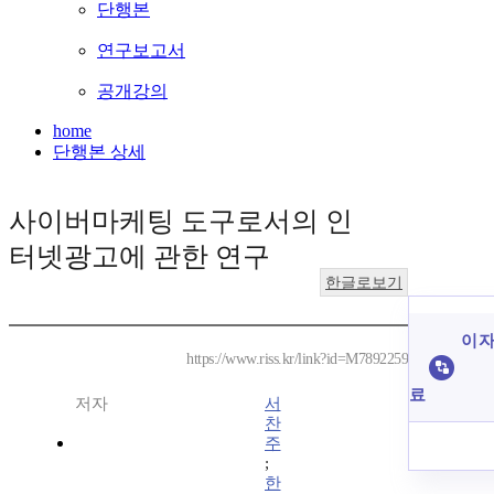
단행본
연구보고서
공개강의
home
단행본 상세
사이버마케팅 도구로서의 인
터넷광고에 관한 연구
한글로보기
이 자
https://www.riss.kr/link?id=M7892259
료
저자
서
찬
주
;
한