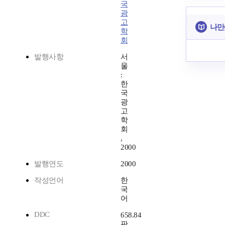
국
광
고
나만
학
회
발행사항
서
울
:
한
국
광
고
학
회
,
2000
발행연도
2000
작성언어
한
국
어
DDC
658.84
판