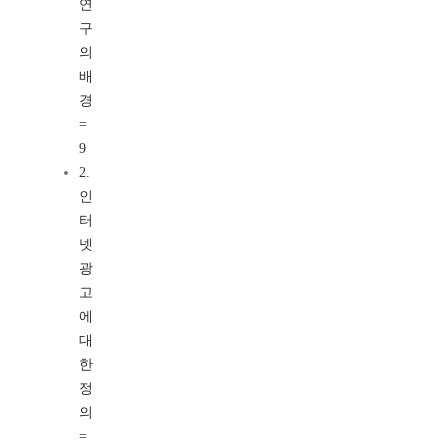
연
구
의
배
경
=
9
2.
인
터
넷
광
고
에
대
한
정
의
=