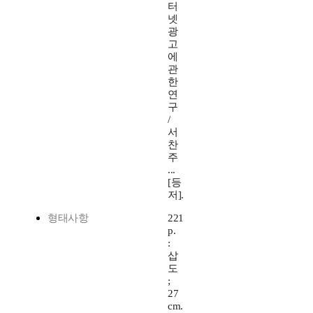
터
넷
광
고
에
관
한
연
구
/
서
찬
주
...
[등
저].
형태사항
221
p.
:
삽
도
;
27
cm.