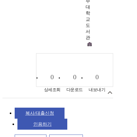
주
대
학
교
도
서
관
0
0
0
상세조회
다운로드
내보내기
복사/대출신청
인용하기