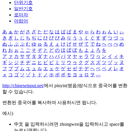
단위기호
일반기호
로마자
아랍어
あ
ぁ
か
が
さ
ざ
た
だ
な
は
ば
ぱ
ま
や
ゃ
ら
わ
ゎ
ん
い
ぃ
き
ぎ
し
じ
ち
ぢ
に
ひ
び
ぴ
み
り
う
ぅ
く
ぐ
す
ず
つ
づ
っ
ぬ
ふ
ぶ
ぷ
む
ゆ
ゅ
る
え
ぇ
け
げ
せ
ぜ
て
で
ね
へ
べ
ぺ
め
れ
お
ぉ
こ
ご
そ
ぞ
と
ど
の
ほ
ぼ
ぽ
も
よ
ょ
ろ
を
ア
ァ
カ
サ
ザ
タ
ダ
ナ
ハ
バ
パ
マ
ヤ
ャ
ラ
ワ
ヮ
ン
イ
ィ
キ
ギ
シ
ジ
チ
ヂ
ニ
ヒ
ビ
ピ
ミ
リ
ウ
ゥ
ク
グ
ス
ズ
ツ
ヅ
ッ
ヌ
フ
ブ
プ
ム
ユ
ュ
ル
エ
ェ
ケ
ゲ
セ
ゼ
テ
デ
ヘ
ベ
ペ
メ
レ
オ
ォ
コ
ゴ
ソ
ゾ
ト
ド
ノ
ホ
ボ
ポ
モ
ヨ
ョ
ロ
ヲ
―
http://chineseinput.net/
에서 pinyin(병음)방식으로 중국어를 변환
할 수 있습니다.
변환된 중국어를 복사하여 사용하시면 됩니다.
예시)
中文 을 입력하시려면
zhongwen
을 입력하시고 space를
누르시면됩니다.