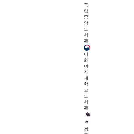
국
립
중
앙
도
서
관
이
화
여
자
대
학
교
도
서
관
청