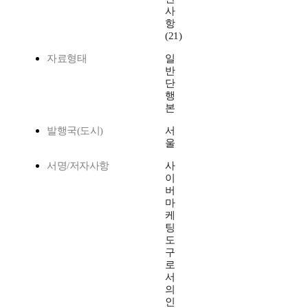
사
항
(21)
자료형태
일
반
단
행
본
발행국(도시)
서
울
서명/저자사항
사
이
버
마
케
팅
도
구
로
서
의
인