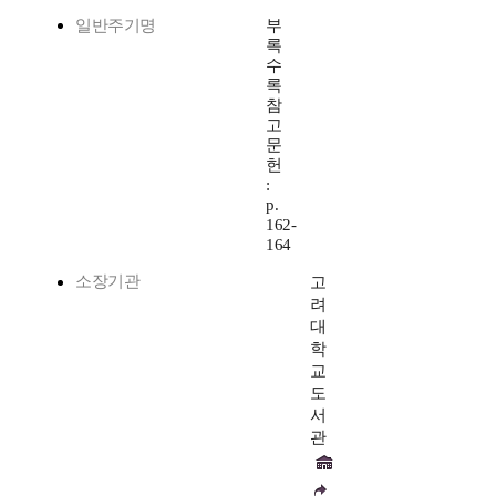
일반주기명
부
록
수
록
참
고
문
헌
:
p.
162-
164
소장기관
고
려
대
학
교
도
서
관