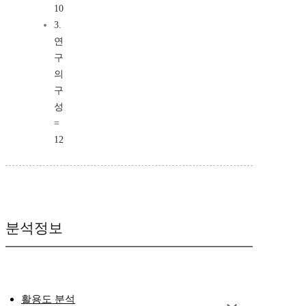
10
3.
연
구
의
구
성
=
12
분석정보
활용도 분석