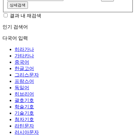
상세검색
결과 내 재검색
인기 검색어
다국어 입력
히라가나
가타카나
중국어
한글고어
그리스문자
프랑스어
독일어
히브리어
괄호기호
학술기호
기술기호
첨자기호
라틴문자
러시아문자