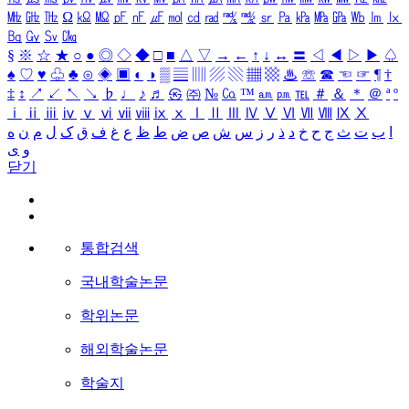
㎒
㎓
㎔
Ω
㏀
㏁
㎊
㎋
㎌
㏖
㏅
㎭
㎮
㎯
㏛
㎩
㎪
㎫
㎬
㏝
㏐
㏓
㏃
㏉
㏜
㏆
§
※
☆
★
○
●
◎
◇
◆
□
■
△
▽
→
←
↑
↓
↔
〓
◁
◀
▷
▶
♤
♠
♡
♥
♧
♣
⊙
◈
▣
◐
◑
▒
▤
▥
▨
▧
▦
▩
♨
☏
☎
☜
☞
¶
†
‡
↕
↗
↙
↖
↘
♭
♩
♪
♬
㉿
㈜
№
㏇
™
㏂
㏘
℡
＃
＆
＊
＠
ª
º
ⅰ
ⅱ
ⅲ
ⅳ
ⅴ
ⅵ
ⅶ
ⅷ
ⅸ
ⅹ
Ⅰ
Ⅱ
Ⅲ
Ⅳ
Ⅴ
Ⅵ
Ⅶ
Ⅷ
Ⅸ
Ⅹ
ا
ب
ت
ث
ج
ح
خ
د
ذ
ر
ز
س
ش
ص
ض
ط
ظ
ع
غ
ف
ق
ک
ل
م
ن
ه
و
ی
닫기
통합검색
국내학술논문
학위논문
해외학술논문
학술지