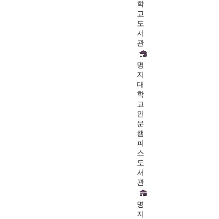
학
교
도
서
관
명
지
대
학
교
인
문
캠
퍼
스
도
서
관
명
지