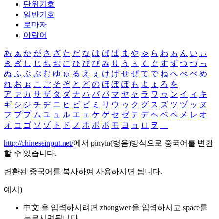
단위기호
일반기호
로마자
아랍어
あ
ぁ
か
が
さ
ざ
た
だ
な
は
ば
ぱ
ま
や
ゃ
ら
わ
ゎ
ん
い
ぃ
き
ぎ
し
じ
ち
ぢ
に
ひ
び
ぴ
み
り
う
ぅ
く
ぐ
す
ず
つ
づ
っ
ぬ
ふ
ぶ
ぷ
む
ゆ
ゅ
る
え
ぇ
け
げ
せ
ぜ
て
で
ね
へ
べ
ぺ
め
れ
お
ぉ
こ
ご
そ
ぞ
と
ど
の
ほ
ぼ
ぽ
も
よ
ょ
ろ
を
ア
ァ
カ
サ
ザ
タ
ダ
ナ
ハ
バ
パ
マ
ヤ
ャ
ラ
ワ
ヮ
ン
イ
ィ
キ
ギ
シ
ジ
チ
ヂ
ニ
ヒ
ビ
ピ
ミ
リ
ウ
ゥ
ク
グ
ス
ズ
ツ
ヅ
ッ
ヌ
フ
ブ
プ
ム
ユ
ュ
ル
エ
ェ
ケ
ゲ
セ
ゼ
テ
デ
ヘ
ベ
ペ
メ
レ
オ
ォ
コ
ゴ
ソ
ゾ
ト
ド
ノ
ホ
ボ
ポ
モ
ヨ
ョ
ロ
ヲ
―
http://chineseinput.net/
에서 pinyin(병음)방식으로 중국어를 변환
할 수 있습니다.
변환된 중국어를 복사하여 사용하시면 됩니다.
예시)
中文 을 입력하시려면
zhongwen
을 입력하시고 space를
누르시면됩니다.