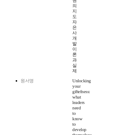
원
의
지
도
자
은
사
개
발
이
론
과
실
제
원서명
Unlocking
your
giftefness:
what
leaders
need
to
know
to
develop