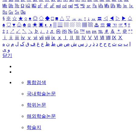
㎒
㎓
㎔
Ω
㏀
㏁
㎊
㎋
㎌
㏖
㏅
㎭
㎮
㎯
㏛
㎩
㎪
㎫
㎬
㏝
㏐
㏓
㏃
㏉
㏜
㏆
§
※
☆
★
○
●
◎
◇
◆
□
■
△
▽
→
←
↑
↓
↔
〓
◁
◀
▷
▶
♤
♠
♡
♥
♧
♣
⊙
◈
▣
◐
◑
▒
▤
▥
▨
▧
▦
▩
♨
☏
☎
☜
☞
¶
†
‡
↕
↗
↙
↖
↘
♭
♩
♪
♬
㉿
㈜
№
㏇
™
㏂
㏘
℡
＃
＆
＊
＠
ª
º
ⅰ
ⅱ
ⅲ
ⅳ
ⅴ
ⅵ
ⅶ
ⅷ
ⅸ
ⅹ
Ⅰ
Ⅱ
Ⅲ
Ⅳ
Ⅴ
Ⅵ
Ⅶ
Ⅷ
Ⅸ
Ⅹ
ا
ب
ت
ث
ج
ح
خ
د
ذ
ر
ز
س
ش
ص
ض
ط
ظ
ع
غ
ف
ق
ک
ل
م
ن
ه
و
ی
닫기
통합검색
국내학술논문
학위논문
해외학술논문
학술지