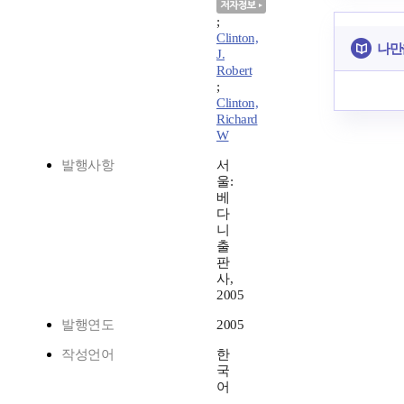
;
Clinton,
나만
J.
Robert
;
Clinton,
Richard
W
발행사항
서
울:
베
다
니
출
판
사,
2005
발행연도
2005
작성언어
한
국
어