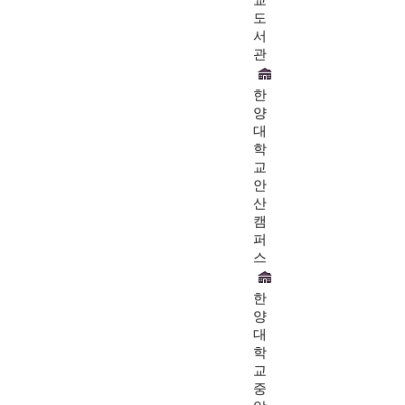
교
도
서
관
한
양
대
학
교
안
산
캠
퍼
스
한
양
대
학
교
중