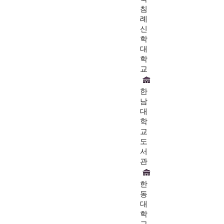
침
례
신
학
대
학
교
한
남
대
학
교
도
서
관
한
동
대
학