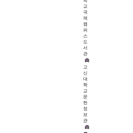
학
교
국
제
캠
퍼
스
도
서
관
고
신
대
학
교
문
헌
정
보
관