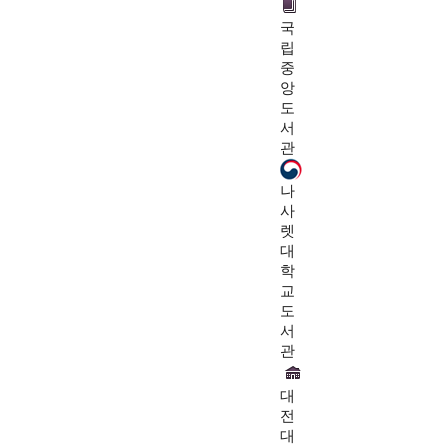
국
립
중
앙
도
서
관
나
사
렛
대
학
교
도
서
관
대
전
대