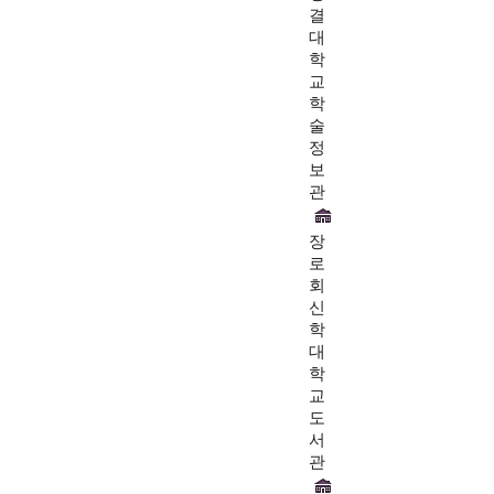
결
대
학
교
학
술
정
보
관
장
로
회
신
학
대
학
교
도
서
관