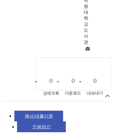
학
원
대
학
교
도
서
관
0
0
0
상세조회
다운로드
내보내기
복사/대출신청
인용하기