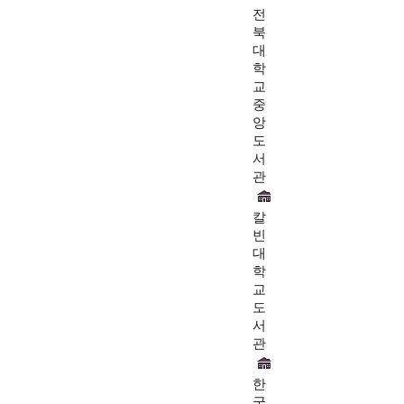
전
북
대
학
교
중
앙
도
서
관
칼
빈
대
학
교
도
서
관
한
국