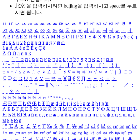
北京 을 입력하시려면
beijing
을 입력하시고 space를 누르
시면 됩니다.
ㅥ
ㅦ
ㅧ
ㅨ
ㅩ
ㅪ
ㅫ
ㅬ
ㅭ
ㅮ
ㅯ
ㅰ
ㅱ
ㅲ
ㅳ
ㅴ
ㅵ
ㅶ
ㅷ
ㅸ
ㅹ
ㅺ
ㅻ
ㅼ
ㅽ
ㅾ
ㅿ
ㆀ
ㆁ
ㆂ
ㆃ
ㆄ
ㆅ
ㆆ
ㆇ
ㆈ
ㆉ
ㆊ
ㆋ
ㆌ
ㆍ
ㆎ
Α
Β
Γ
Δ
Ε
Ζ
Η
Θ
Ι
Κ
Λ
Μ
Ν
Ξ
Ο
Π
Ρ
Σ
Τ
Υ
Φ
Χ
Ψ
Ω
α
β
γ
δ
ε
ζ
η
θ
ι
κ
λ
μ
ν
ξ
ο
π
ρ
σ
τ
υ
φ
χ
ψ
ω
á
à
Á
À
é
è
É
È
ç
Ç
ê
Ä
Ö
Ü
ä
ö
ü
ß
ְ
ֳ
ֲ
ֱ
ָ
ַ
ֵ
ֶ
ִ
ֹ
ּ
ֻ
ׂ
ׁ
ּ
ב
ה
נ
מ
צ
ת
ץ
ש
ד
ג
כ
ע
י
ח
ל
ך
ף
ק
ר
א
ט
ו
ן
ם
פ
‘
’
“
”
〔
〕
〈
〉
「
」
『
』
【
】
＂
（
）
［
］
｛
｝
±
×
÷
≠
≤
≥
∞
∴
♂
♀
∠
⊥
⌒
∂
∇
≡
≒
≪
≫
√
∽
∝
∵
∫
∬
∈
∋
⊆
⊇
⊂
⊃
∪
∩
∧
∨
￢
⇒
⇔
∀
∃
∮
∑
∏
＋
－
＜
＝
＞
、
。
·
‥
…
¨
〃
―
∥
＼
∼
´
～
ˇ
˘
˝
˚
˙
¸
˛
¡
¿
ː
！
＇
，
．
／
：
；
？
＾
＿
｀
｜
½
⅓
⅔
¼
¾
⅛
⅜
⅝
⅞
¹
²
³
⁴
ⁿ
₁
₂
₃
₄
Æ
Ð
Ħ
Ĳ
Ł
Ø
Œ
Þ
Ŧ
Ŋ
æ
đ
ð
ħ
ı
ĳ
ĸ
ŀ
ł
ø
œ
ß
þ
ŧ
ŋ
ŉ
А
Б
В
Г
Д
Е
Ё
Ж
З
И
Й
К
Л
М
Н
О
П
Р
С
Т
У
Ф
Х
Ц
Ч
Ш
Щ
Ъ
Ы
Ь
Э
Ю
Я
а
б
в
г
д
е
ё
ж
з
и
й
к
л
м
н
о
п
р
с
т
у
ф
х
ц
ч
ш
щ
ъ
ы
ь
э
ю
я
′
″
℃
Å
￠
￡
￥
¤
℉
‰
＄
％
Ｆ
￦
㎕
㎖
㎗
ℓ
㎘
㏄
㎣
㎤
㎥
㎦
㎙
㎚
㎛
㎜
㎝
㎞
㎟
㎠
㎡
㎢
㏊
㎍
㎎
㎏
㏏
㎈
㎉
㏈
㎧
㎨
㎰
㎱
㎲
㎳
㎴
㎵
㎶
㎷
㎸
㎹
㎀
㎁
㎂
㎃
㎄
㎺
㎻
㎽
㎾
㎿
㎐
㎑