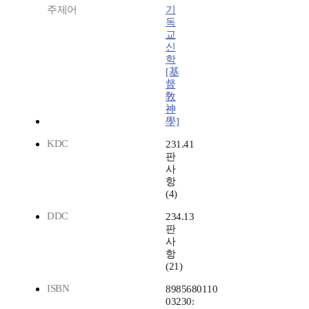
주제어
기
독
교
신
학
[基
督
敎
神
學]
KDC
231.41
판
사
항
(4)
DDC
234.13
판
사
항
(21)
ISBN
8985680110
03230: