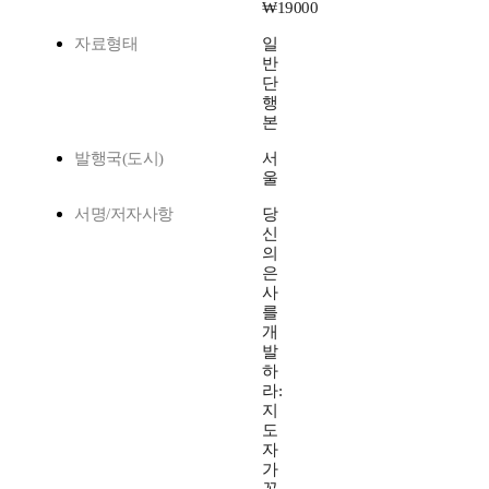
₩19000
자료형태
일
반
단
행
본
발행국(도시)
서
울
서명/저자사항
당
신
의
은
사
를
개
발
하
라:
지
도
자
가