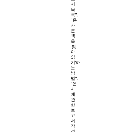
서
목
록",
"은
사
론
책
을
'찾
아
읽
기'하
는
방
법",
"은
사
에
관
한
보
고
서
작
성