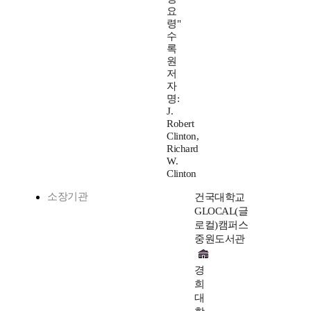
요
령"
수
록
원
저
자
명:
J.
Robert
Clinton,
Richard
W.
Clinton
소장기관
건국대학교
GLOCAL(글
로컬)캠퍼스
중원도서관
경
희
대