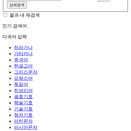
상세검색
결과 내 재검색
인기 검색어
다국어 입력
히라가나
가타카나
중국어
한글고어
그리스문자
프랑스어
독일어
히브리어
괄호기호
학술기호
기술기호
첨자기호
라틴문자
러시아문자