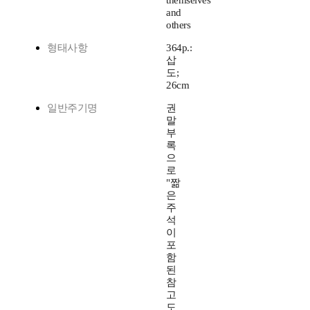
themselves
and
others
형태사항
364p.:
삽
도;
26cm
일반주기명
권
말
부
록
으
로
"짦
은
주
석
이
포
함
된
참
고
도