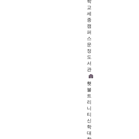
학
교
세
종
캠
퍼
스
문
정
도
서
관
횃
불
트
리
니
티
신
학
대