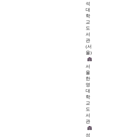
석
대
학
교
도
서
관
(서
울)
서
울
한
영
대
학
교
도
서
관
성