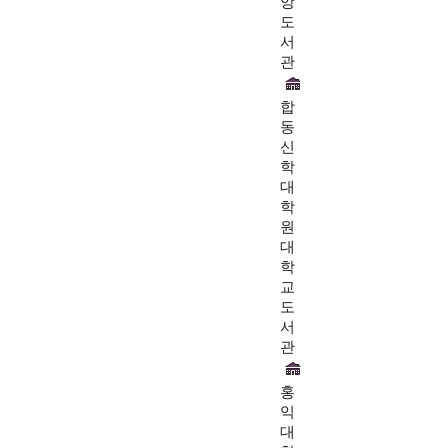
앙
도
서
관
합
동
신
학
대
학
원
대
학
교
도
서
관
홍
익
대