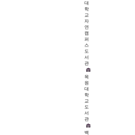
대
학
교
자
연
캠
퍼
스
도
서
관
목
원
대
학
교
도
서
관
백