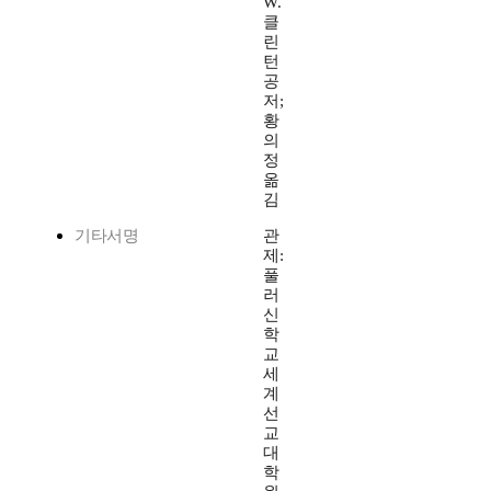
W.
클
린
턴
공
저;
황
의
정
옮
김
기타서명
관
제:
풀
러
신
학
교
세
계
선
교
대
학