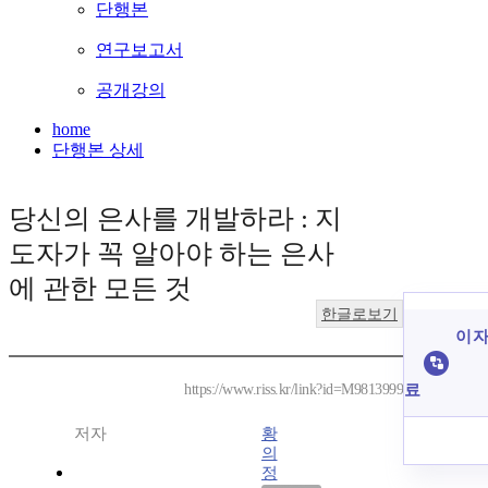
단행본
연구보고서
공개강의
home
단행본 상세
당신의 은사를 개발하라 : 지
도자가 꼭 알아야 하는 은사
에 관한 모든 것
한글로보기
이 자
료
https://www.riss.kr/link?id=M9813999
저자
황
의
정