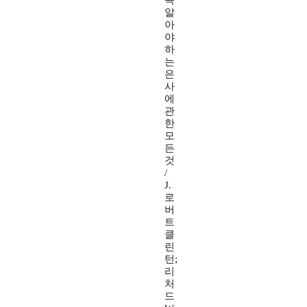
꼭
알
아
야
하
는
은
사
에
관
한
모
든
것
/
J.
로
버
트
클
린
턴;
리
처
드