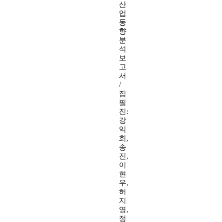
산
업
동
향
분
석
보
고
서
/
집
필
진:
강
익
희,
송
진,
이
현
우,
허
지
영,
정