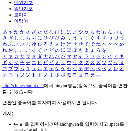
단위기호
일반기호
로마자
아랍어
あ
ぁ
か
が
さ
ざ
た
だ
な
は
ば
ぱ
ま
や
ゃ
ら
わ
ゎ
ん
い
ぃ
き
ぎ
し
じ
ち
ぢ
に
ひ
び
ぴ
み
り
う
ぅ
く
ぐ
す
ず
つ
づ
っ
ぬ
ふ
ぶ
ぷ
む
ゆ
ゅ
る
え
ぇ
け
げ
せ
ぜ
て
で
ね
へ
べ
ぺ
め
れ
お
ぉ
こ
ご
そ
ぞ
と
ど
の
ほ
ぼ
ぽ
も
よ
ょ
ろ
を
ア
ァ
カ
サ
ザ
タ
ダ
ナ
ハ
バ
パ
マ
ヤ
ャ
ラ
ワ
ヮ
ン
イ
ィ
キ
ギ
シ
ジ
チ
ヂ
ニ
ヒ
ビ
ピ
ミ
リ
ウ
ゥ
ク
グ
ス
ズ
ツ
ヅ
ッ
ヌ
フ
ブ
プ
ム
ユ
ュ
ル
エ
ェ
ケ
ゲ
セ
ゼ
テ
デ
ヘ
ベ
ペ
メ
レ
オ
ォ
コ
ゴ
ソ
ゾ
ト
ド
ノ
ホ
ボ
ポ
モ
ヨ
ョ
ロ
ヲ
―
http://chineseinput.net/
에서 pinyin(병음)방식으로 중국어를 변환
할 수 있습니다.
변환된 중국어를 복사하여 사용하시면 됩니다.
예시)
中文 을 입력하시려면
zhongwen
을 입력하시고 space를
누르시면됩니다.