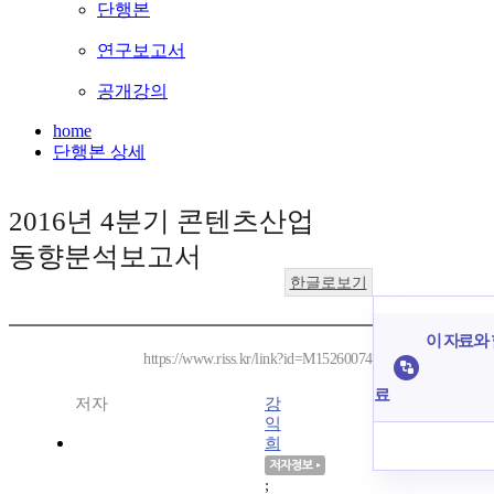
단행본
연구보고서
공개강의
home
단행본 상세
2016년 4분기 콘텐츠산업
동향분석보고서
한글로보기
이 자료와 
https://www.riss.kr/link?id=M15260074
료
저자
강
익
희
;