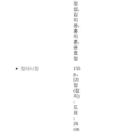
정
섭,
김
지
응,
홍
지
훈,
윤
효
정
형태사항
155
p.,
[2]
장
(접
지)
:
도
표
;
26
cm