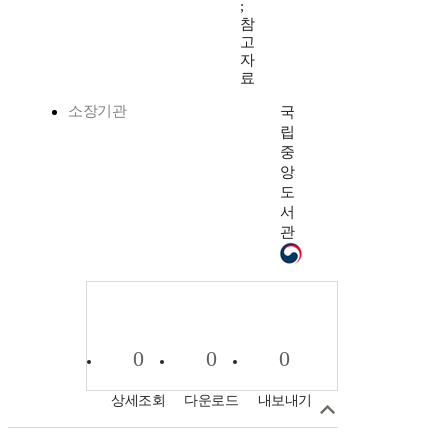
;
참
고
자
료
소장기관
국
립
중
앙
도
서
관
0
0
0
상세조회
다운로드
내보내기