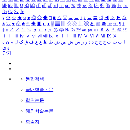
㎒
㎓
㎔
Ω
㏀
㏁
㎊
㎋
㎌
㏖
㏅
㎭
㎮
㎯
㏛
㎩
㎪
㎫
㎬
㏝
㏐
㏓
㏃
㏉
㏜
㏆
§
※
☆
★
○
●
◎
◇
◆
□
■
△
▽
→
←
↑
↓
↔
〓
◁
◀
▷
▶
♤
♠
♡
♥
♧
♣
⊙
◈
▣
◐
◑
▒
▤
▥
▨
▧
▦
▩
♨
☏
☎
☜
☞
¶
†
‡
↕
↗
↙
↖
↘
♭
♩
♪
♬
㉿
㈜
№
㏇
™
㏂
㏘
℡
＃
＆
＊
＠
ª
º
ⅰ
ⅱ
ⅲ
ⅳ
ⅴ
ⅵ
ⅶ
ⅷ
ⅸ
ⅹ
Ⅰ
Ⅱ
Ⅲ
Ⅳ
Ⅴ
Ⅵ
Ⅶ
Ⅷ
Ⅸ
Ⅹ
ا
ب
ت
ث
ج
ح
خ
د
ذ
ر
ز
س
ش
ص
ض
ط
ظ
ع
غ
ف
ق
ک
ل
م
ن
ه
و
ی
닫기
통합검색
국내학술논문
학위논문
해외학술논문
학술지