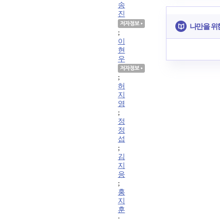
송
진
나만을 위
;
이
현
우
;
허
지
영
;
정
정
섭
;
김
지
응
;
홍
지
훈
;