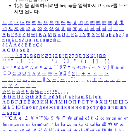
北京 을 입력하시려면
beijing
을 입력하시고 space를 누르
시면 됩니다.
ㅥ
ㅦ
ㅧ
ㅨ
ㅩ
ㅪ
ㅫ
ㅬ
ㅭ
ㅮ
ㅯ
ㅰ
ㅱ
ㅲ
ㅳ
ㅴ
ㅵ
ㅶ
ㅷ
ㅸ
ㅹ
ㅺ
ㅻ
ㅼ
ㅽ
ㅾ
ㅿ
ㆀ
ㆁ
ㆂ
ㆃ
ㆄ
ㆅ
ㆆ
ㆇ
ㆈ
ㆉ
ㆊ
ㆋ
ㆌ
ㆍ
ㆎ
Α
Β
Γ
Δ
Ε
Ζ
Η
Θ
Ι
Κ
Λ
Μ
Ν
Ξ
Ο
Π
Ρ
Σ
Τ
Υ
Φ
Χ
Ψ
Ω
α
β
γ
δ
ε
ζ
η
θ
ι
κ
λ
μ
ν
ξ
ο
π
ρ
σ
τ
υ
φ
χ
ψ
ω
á
à
Á
À
é
è
É
È
ç
Ç
ê
Ä
Ö
Ü
ä
ö
ü
ß
ְ
ֳ
ֲ
ֱ
ָ
ַ
ֵ
ֶ
ִ
ֹ
ּ
ֻ
ׂ
ׁ
ּ
ב
ה
נ
מ
צ
ת
ץ
ש
ד
ג
כ
ע
י
ח
ל
ך
ף
ק
ר
א
ט
ו
ן
ם
פ
‘
’
“
”
〔
〕
〈
〉
「
」
『
』
【
】
＂
（
）
［
］
｛
｝
±
×
÷
≠
≤
≥
∞
∴
♂
♀
∠
⊥
⌒
∂
∇
≡
≒
≪
≫
√
∽
∝
∵
∫
∬
∈
∋
⊆
⊇
⊂
⊃
∪
∩
∧
∨
￢
⇒
⇔
∀
∃
∮
∑
∏
＋
－
＜
＝
＞
、
。
·
‥
…
¨
〃
―
∥
＼
∼
´
～
ˇ
˘
˝
˚
˙
¸
˛
¡
¿
ː
！
＇
，
．
／
：
；
？
＾
＿
｀
｜
½
⅓
⅔
¼
¾
⅛
⅜
⅝
⅞
¹
²
³
⁴
ⁿ
₁
₂
₃
₄
Æ
Ð
Ħ
Ĳ
Ł
Ø
Œ
Þ
Ŧ
Ŋ
æ
đ
ð
ħ
ı
ĳ
ĸ
ŀ
ł
ø
œ
ß
þ
ŧ
ŋ
ŉ
А
Б
В
Г
Д
Е
Ё
Ж
З
И
Й
К
Л
М
Н
О
П
Р
С
Т
У
Ф
Х
Ц
Ч
Ш
Щ
Ъ
Ы
Ь
Э
Ю
Я
а
б
в
г
д
е
ё
ж
з
и
й
к
л
м
н
о
п
р
с
т
у
ф
х
ц
ч
ш
щ
ъ
ы
ь
э
ю
я
′
″
℃
Å
￠
￡
￥
¤
℉
‰
＄
％
Ｆ
￦
㎕
㎖
㎗
ℓ
㎘
㏄
㎣
㎤
㎥
㎦
㎙
㎚
㎛
㎜
㎝
㎞
㎟
㎠
㎡
㎢
㏊
㎍
㎎
㎏
㏏
㎈
㎉
㏈
㎧
㎨
㎰
㎱
㎲
㎳
㎴
㎵
㎶
㎷
㎸
㎹
㎀
㎁
㎂
㎃
㎄
㎺
㎻
㎽
㎾
㎿
㎐
㎑