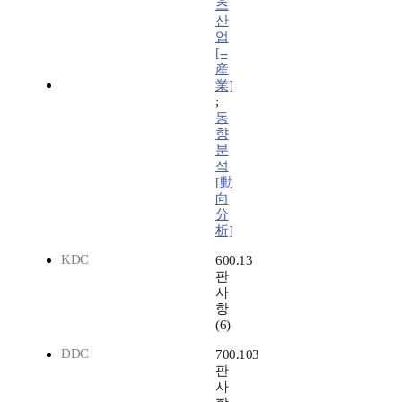
츠
산
업
[--
産
業]
;
동
향
분
석
[動
向
分
析]
KDC
600.13
판
사
항
(6)
DDC
700.103
판
사