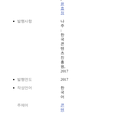
윤
효
정
발행사항
나
주
:
한
국
콘
텐
츠
진
흥
원,
2017
발행연도
2017
작성언어
한
국
어
주제어
콘
텐