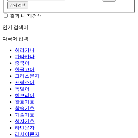
상세검색
결과 내 재검색
인기 검색어
다국어 입력
히라가나
가타카나
중국어
한글고어
그리스문자
프랑스어
독일어
히브리어
괄호기호
학술기호
기술기호
첨자기호
라틴문자
러시아문자