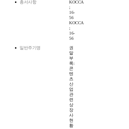
총서사항
KOCCA
;
16-
56
KOCCA
;
16-
56
일반주기명
권
말
부
록:
콘
텐
츠
산
업
관
련
상
장
사
현
황