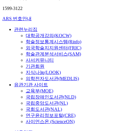
1599-3122
ARS 번호안내
관련누리집
대학공개강의(KOCW)
학술정보통계시스템(Rinfo)
외국학술지지원센터(FRIC)
학술관계분석서비스(SAM)
사서커뮤니티
기관회원
지식나눔(LOOK)
의학전자도서관(MEDLIS)
유관기관 사이트
교육부(MOE)
국립장애인도서관(NLD)
국립중앙도서관(NL)
국회도서관(NAL)
연구윤리정보포털(CRE)
사이언스온 (ScienceON)