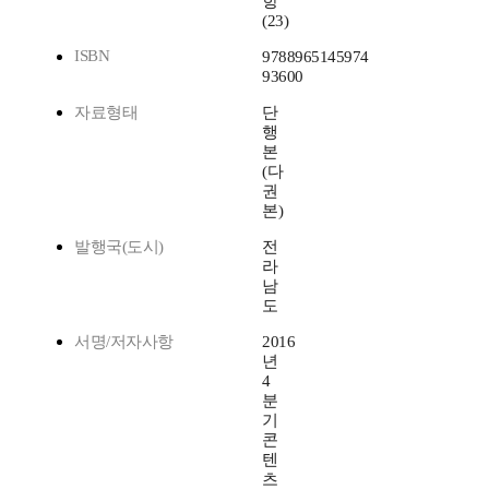
항
(23)
ISBN
9788965145974
93600
자료형태
단
행
본
(다
권
본)
발행국(도시)
전
라
남
도
서명/저자사항
2016
년
4
분
기
콘
텐
츠