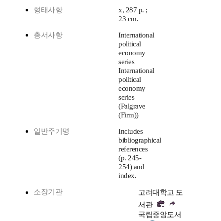
형태사항
x, 287 p. ;
23 cm.
총서사항
International
political
economy
series
International
political
economy
series
(Palgrave
(Firm))
일반주기명
Includes
bibliographical
references
(p. 245-
254) and
index.
소장기관
고려대학교 도
서관
국립중앙도서