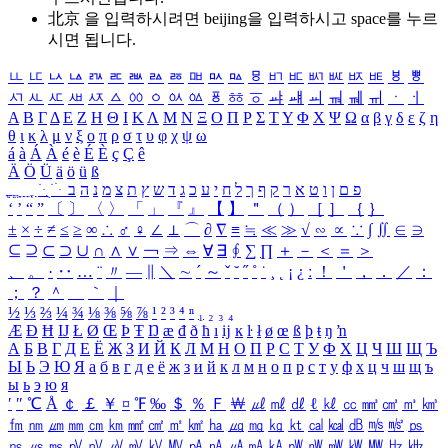
北京 을 입력하시려면
beijing
을 입력하시고 space를 누르
시면 됩니다.
ㅥ
ㅦ
ㅧ
ㅨ
ㅩ
ㅪ
ㅫ
ㅬ
ㅭ
ㅮ
ㅯ
ㅰ
ㅱ
ㅲ
ㅳ
ㅴ
ㅵ
ㅶ
ㅷ
ㅸ
ㅹ
ㅺ
ㅻ
ㅼ
ㅽ
ㅾ
ㅿ
ㆀ
ㆁ
ㆂ
ㆃ
ㆄ
ㆅ
ㆆ
ㆇ
ㆈ
ㆉ
ㆊ
ㆋ
ㆌ
ㆍ
ㆎ
Α
Β
Γ
Δ
Ε
Ζ
Η
Θ
Ι
Κ
Λ
Μ
Ν
Ξ
Ο
Π
Ρ
Σ
Τ
Υ
Φ
Χ
Ψ
Ω
α
β
γ
δ
ε
ζ
η
θ
ι
κ
λ
μ
ν
ξ
ο
π
ρ
σ
τ
υ
φ
χ
ψ
ω
á
à
Á
À
é
è
É
È
ç
Ç
ê
Ä
Ö
Ü
ä
ö
ü
ß
ְ
ֳ
ֲ
ֱ
ָ
ַ
ֵ
ֶ
ִ
ֹ
ּ
ֻ
ׂ
ׁ
ּ
ב
ה
נ
מ
צ
ת
ץ
ש
ד
ג
כ
ע
י
ח
ל
ך
ף
ק
ר
א
ט
ו
ן
ם
פ
‘
’
“
”
〔
〕
〈
〉
「
」
『
』
【
】
＂
（
）
［
］
｛
｝
±
×
÷
≠
≤
≥
∞
∴
♂
♀
∠
⊥
⌒
∂
∇
≡
≒
≪
≫
√
∽
∝
∵
∫
∬
∈
∋
⊆
⊇
⊂
⊃
∪
∩
∧
∨
￢
⇒
⇔
∀
∃
∮
∑
∏
＋
－
＜
＝
＞
、
。
·
‥
…
¨
〃
―
∥
＼
∼
´
～
ˇ
˘
˝
˚
˙
¸
˛
¡
¿
ː
！
＇
，
．
／
：
；
？
＾
＿
｀
｜
½
⅓
⅔
¼
¾
⅛
⅜
⅝
⅞
¹
²
³
⁴
ⁿ
₁
₂
₃
₄
Æ
Ð
Ħ
Ĳ
Ł
Ø
Œ
Þ
Ŧ
Ŋ
æ
đ
ð
ħ
ı
ĳ
ĸ
ŀ
ł
ø
œ
ß
þ
ŧ
ŋ
ŉ
А
Б
В
Г
Д
Е
Ё
Ж
З
И
Й
К
Л
М
Н
О
П
Р
С
Т
У
Ф
Х
Ц
Ч
Ш
Щ
Ъ
Ы
Ь
Э
Ю
Я
а
б
в
г
д
е
ё
ж
з
и
й
к
л
м
н
о
п
р
с
т
у
ф
х
ц
ч
ш
щ
ъ
ы
ь
э
ю
я
′
″
℃
Å
￠
￡
￥
¤
℉
‰
＄
％
Ｆ
￦
㎕
㎖
㎗
ℓ
㎘
㏄
㎣
㎤
㎥
㎦
㎙
㎚
㎛
㎜
㎝
㎞
㎟
㎠
㎡
㎢
㏊
㎍
㎎
㎏
㏏
㎈
㎉
㏈
㎧
㎨
㎰
㎱
㎲
㎳
㎴
㎵
㎶
㎷
㎸
㎹
㎀
㎁
㎂
㎃
㎄
㎺
㎻
㎽
㎾
㎿
㎐
㎑