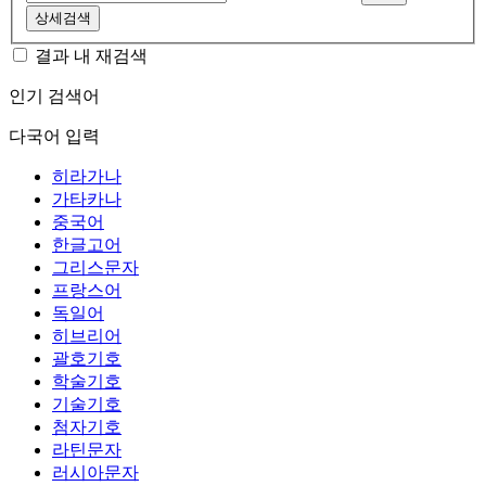
상세검색
결과 내 재검색
인기 검색어
다국어 입력
히라가나
가타카나
중국어
한글고어
그리스문자
프랑스어
독일어
히브리어
괄호기호
학술기호
기술기호
첨자기호
라틴문자
러시아문자