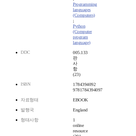
Programming
languages
(Computers)
;
Python
(Computer
program
language)
DDC
005.133
판
사
항
(23)
ISBN
1784394092
9781784394097
자료형태
EBOOK
발행국
England
형태사항
1
online
resource