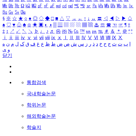
㎒
㎓
㎔
Ω
㏀
㏁
㎊
㎋
㎌
㏖
㏅
㎭
㎮
㎯
㏛
㎩
㎪
㎫
㎬
㏝
㏐
㏓
㏃
㏉
㏜
㏆
§
※
☆
★
○
●
◎
◇
◆
□
■
△
▽
→
←
↑
↓
↔
〓
◁
◀
▷
▶
♤
♠
♡
♥
♧
♣
⊙
◈
▣
◐
◑
▒
▤
▥
▨
▧
▦
▩
♨
☏
☎
☜
☞
¶
†
‡
↕
↗
↙
↖
↘
♭
♩
♪
♬
㉿
㈜
№
㏇
™
㏂
㏘
℡
＃
＆
＊
＠
ª
º
ⅰ
ⅱ
ⅲ
ⅳ
ⅴ
ⅵ
ⅶ
ⅷ
ⅸ
ⅹ
Ⅰ
Ⅱ
Ⅲ
Ⅳ
Ⅴ
Ⅵ
Ⅶ
Ⅷ
Ⅸ
Ⅹ
ا
ب
ت
ث
ج
ح
خ
د
ذ
ر
ز
س
ش
ص
ض
ط
ظ
ع
غ
ف
ق
ک
ل
م
ن
ه
و
ی
닫기
통합검색
국내학술논문
학위논문
해외학술논문
학술지