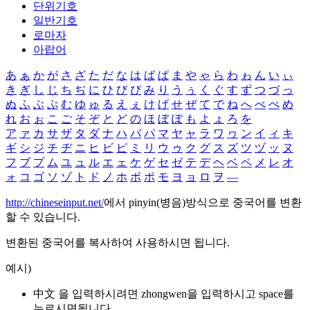
단위기호
일반기호
로마자
아랍어
あ
ぁ
か
が
さ
ざ
た
だ
な
は
ば
ぱ
ま
や
ゃ
ら
わ
ゎ
ん
い
ぃ
き
ぎ
し
じ
ち
ぢ
に
ひ
び
ぴ
み
り
う
ぅ
く
ぐ
す
ず
つ
づ
っ
ぬ
ふ
ぶ
ぷ
む
ゆ
ゅ
る
え
ぇ
け
げ
せ
ぜ
て
で
ね
へ
べ
ぺ
め
れ
お
ぉ
こ
ご
そ
ぞ
と
ど
の
ほ
ぼ
ぽ
も
よ
ょ
ろ
を
ア
ァ
カ
サ
ザ
タ
ダ
ナ
ハ
バ
パ
マ
ヤ
ャ
ラ
ワ
ヮ
ン
イ
ィ
キ
ギ
シ
ジ
チ
ヂ
ニ
ヒ
ビ
ピ
ミ
リ
ウ
ゥ
ク
グ
ス
ズ
ツ
ヅ
ッ
ヌ
フ
ブ
プ
ム
ユ
ュ
ル
エ
ェ
ケ
ゲ
セ
ゼ
テ
デ
ヘ
ベ
ペ
メ
レ
オ
ォ
コ
ゴ
ソ
ゾ
ト
ド
ノ
ホ
ボ
ポ
モ
ヨ
ョ
ロ
ヲ
―
http://chineseinput.net/
에서 pinyin(병음)방식으로 중국어를 변환
할 수 있습니다.
변환된 중국어를 복사하여 사용하시면 됩니다.
예시)
中文 을 입력하시려면
zhongwen
을 입력하시고 space를
누르시면됩니다.