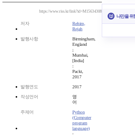
https://www.riss.kr/link?id=M15634308
나만을 위
저자
Rehim,
Rejah
발행사항
Birmingham,
England
;
Mumbai,
[India]
:
Packt,
2017
발행연도
2017
작성언어
영
어
주제어
Python
(Computer
program
language)
;