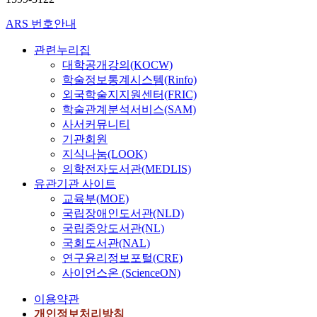
ARS 번호안내
관련누리집
대학공개강의(KOCW)
학술정보통계시스템(Rinfo)
외국학술지지원센터(FRIC)
학술관계분석서비스(SAM)
사서커뮤니티
기관회원
지식나눔(LOOK)
의학전자도서관(MEDLIS)
유관기관 사이트
교육부(MOE)
국립장애인도서관(NLD)
국립중앙도서관(NL)
국회도서관(NAL)
연구윤리정보포털(CRE)
사이언스온 (ScienceON)
이용약관
개인정보처리방침