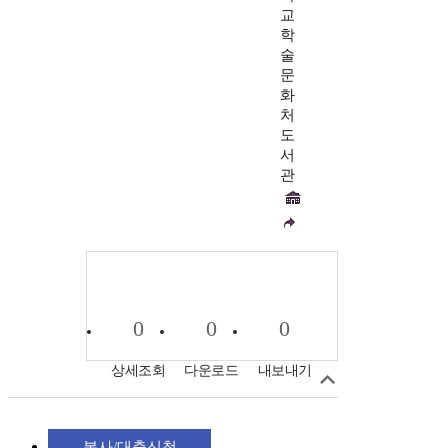
교
학
술
문
화
처
도
서
관
0
0
0
상세조회
다운로드
내보내기
복사/대출신청