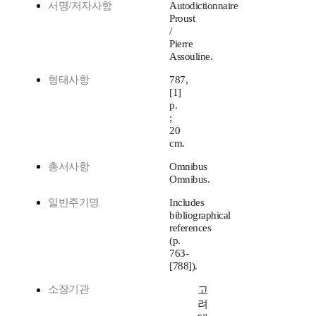
서명/저자사항
Autodictionnaire
Proust
/
Pierre
Assouline.
형태사항
787,
[1]
p.
;
20
cm.
총서사항
Omnibus
Omnibus.
일반주기명
Includes
bibliographical
references
(p.
763-
[788]).
소장기관
고
려