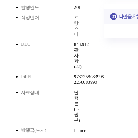
발행연도
2011
나만을 위
작성언어
프
랑
스
어
DDC
843.912
판
사
항
(22)
ISBN
9782258083998
2258083990
자료형태
단
행
본
(다
권
본)
발행국(도시)
France