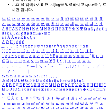
北京 을 입력하시려면
beijing
을 입력하시고 space를 누르
시면 됩니다.
ㅥ
ㅦ
ㅧ
ㅨ
ㅩ
ㅪ
ㅫ
ㅬ
ㅭ
ㅮ
ㅯ
ㅰ
ㅱ
ㅲ
ㅳ
ㅴ
ㅵ
ㅶ
ㅷ
ㅸ
ㅹ
ㅺ
ㅻ
ㅼ
ㅽ
ㅾ
ㅿ
ㆀ
ㆁ
ㆂ
ㆃ
ㆄ
ㆅ
ㆆ
ㆇ
ㆈ
ㆉ
ㆊ
ㆋ
ㆌ
ㆍ
ㆎ
Α
Β
Γ
Δ
Ε
Ζ
Η
Θ
Ι
Κ
Λ
Μ
Ν
Ξ
Ο
Π
Ρ
Σ
Τ
Υ
Φ
Χ
Ψ
Ω
α
β
γ
δ
ε
ζ
η
θ
ι
κ
λ
μ
ν
ξ
ο
π
ρ
σ
τ
υ
φ
χ
ψ
ω
á
à
Á
À
é
è
É
È
ç
Ç
ê
Ä
Ö
Ü
ä
ö
ü
ß
ְ
ֳ
ֲ
ֱ
ָ
ַ
ֵ
ֶ
ִ
ֹ
ּ
ֻ
ׂ
ׁ
ּ
ב
ה
נ
מ
צ
ת
ץ
ש
ד
ג
כ
ע
י
ח
ל
ך
ף
ק
ר
א
ט
ו
ן
ם
פ
‘
’
“
”
〔
〕
〈
〉
「
」
『
』
【
】
＂
（
）
［
］
｛
｝
±
×
÷
≠
≤
≥
∞
∴
♂
♀
∠
⊥
⌒
∂
∇
≡
≒
≪
≫
√
∽
∝
∵
∫
∬
∈
∋
⊆
⊇
⊂
⊃
∪
∩
∧
∨
￢
⇒
⇔
∀
∃
∮
∑
∏
＋
－
＜
＝
＞
、
。
·
‥
…
¨
〃
―
∥
＼
∼
´
～
ˇ
˘
˝
˚
˙
¸
˛
¡
¿
ː
！
＇
，
．
／
：
；
？
＾
＿
｀
｜
½
⅓
⅔
¼
¾
⅛
⅜
⅝
⅞
¹
²
³
⁴
ⁿ
₁
₂
₃
₄
Æ
Ð
Ħ
Ĳ
Ł
Ø
Œ
Þ
Ŧ
Ŋ
æ
đ
ð
ħ
ı
ĳ
ĸ
ŀ
ł
ø
œ
ß
þ
ŧ
ŋ
ŉ
А
Б
В
Г
Д
Е
Ё
Ж
З
И
Й
К
Л
М
Н
О
П
Р
С
Т
У
Ф
Х
Ц
Ч
Ш
Щ
Ъ
Ы
Ь
Э
Ю
Я
а
б
в
г
д
е
ё
ж
з
и
й
к
л
м
н
о
п
р
с
т
у
ф
х
ц
ч
ш
щ
ъ
ы
ь
э
ю
я
′
″
℃
Å
￠
￡
￥
¤
℉
‰
＄
％
Ｆ
￦
㎕
㎖
㎗
ℓ
㎘
㏄
㎣
㎤
㎥
㎦
㎙
㎚
㎛
㎜
㎝
㎞
㎟
㎠
㎡
㎢
㏊
㎍
㎎
㎏
㏏
㎈
㎉
㏈
㎧
㎨
㎰
㎱
㎲
㎳
㎴
㎵
㎶
㎷
㎸
㎹
㎀
㎁
㎂
㎃
㎄
㎺
㎻
㎽
㎾
㎿
㎐
㎑