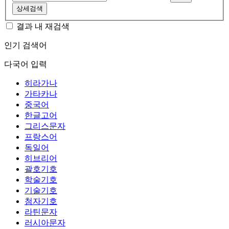
상세검색
결과 내 재검색
인기 검색어
다국어 입력
히라가나
가타카나
중국어
한글고어
그리스문자
프랑스어
독일어
히브리어
괄호기호
학술기호
기술기호
첨자기호
라틴문자
러시아문자