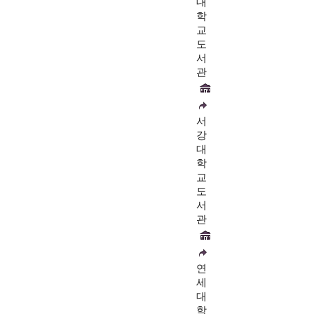
대
학
교
도
서
관
서
강
대
학
교
도
서
관
연
세
대
학