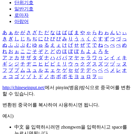
단위기호
일반기호
로마자
아랍어
あ
ぁ
か
が
さ
ざ
た
だ
な
は
ば
ぱ
ま
や
ゃ
ら
わ
ゎ
ん
い
ぃ
き
ぎ
し
じ
ち
ぢ
に
ひ
び
ぴ
み
り
う
ぅ
く
ぐ
す
ず
つ
づ
っ
ぬ
ふ
ぶ
ぷ
む
ゆ
ゅ
る
え
ぇ
け
げ
せ
ぜ
て
で
ね
へ
べ
ぺ
め
れ
お
ぉ
こ
ご
そ
ぞ
と
ど
の
ほ
ぼ
ぽ
も
よ
ょ
ろ
を
ア
ァ
カ
サ
ザ
タ
ダ
ナ
ハ
バ
パ
マ
ヤ
ャ
ラ
ワ
ヮ
ン
イ
ィ
キ
ギ
シ
ジ
チ
ヂ
ニ
ヒ
ビ
ピ
ミ
リ
ウ
ゥ
ク
グ
ス
ズ
ツ
ヅ
ッ
ヌ
フ
ブ
プ
ム
ユ
ュ
ル
エ
ェ
ケ
ゲ
セ
ゼ
テ
デ
ヘ
ベ
ペ
メ
レ
オ
ォ
コ
ゴ
ソ
ゾ
ト
ド
ノ
ホ
ボ
ポ
モ
ヨ
ョ
ロ
ヲ
―
http://chineseinput.net/
에서 pinyin(병음)방식으로 중국어를 변환
할 수 있습니다.
변환된 중국어를 복사하여 사용하시면 됩니다.
예시)
中文 을 입력하시려면
zhongwen
을 입력하시고 space를
누르시면됩니다.