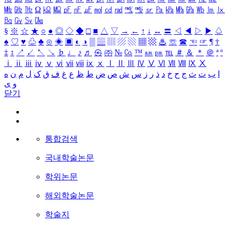
㎒
㎓
㎔
Ω
㏀
㏁
㎊
㎋
㎌
㏖
㏅
㎭
㎮
㎯
㏛
㎩
㎪
㎫
㎬
㏝
㏐
㏓
㏃
㏉
㏜
㏆
§
※
☆
★
○
●
◎
◇
◆
□
■
△
▽
→
←
↑
↓
↔
〓
◁
◀
▷
▶
♤
♠
♡
♥
♧
♣
⊙
◈
▣
◐
◑
▒
▤
▥
▨
▧
▦
▩
♨
☏
☎
☜
☞
¶
†
‡
↕
↗
↙
↖
↘
♭
♩
♪
♬
㉿
㈜
№
㏇
™
㏂
㏘
℡
＃
＆
＊
＠
ª
º
ⅰ
ⅱ
ⅲ
ⅳ
ⅴ
ⅵ
ⅶ
ⅷ
ⅸ
ⅹ
Ⅰ
Ⅱ
Ⅲ
Ⅳ
Ⅴ
Ⅵ
Ⅶ
Ⅷ
Ⅸ
Ⅹ
ا
ب
ت
ث
ج
ح
خ
د
ذ
ر
ز
س
ش
ص
ض
ط
ظ
ع
غ
ف
ق
ک
ل
م
ن
ه
و
ی
닫기
통합검색
국내학술논문
학위논문
해외학술논문
학술지