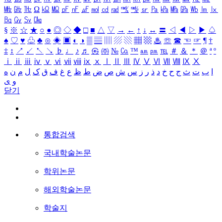
㎒
㎓
㎔
Ω
㏀
㏁
㎊
㎋
㎌
㏖
㏅
㎭
㎮
㎯
㏛
㎩
㎪
㎫
㎬
㏝
㏐
㏓
㏃
㏉
㏜
㏆
§
※
☆
★
○
●
◎
◇
◆
□
■
△
▽
→
←
↑
↓
↔
〓
◁
◀
▷
▶
♤
♠
♡
♥
♧
♣
⊙
◈
▣
◐
◑
▒
▤
▥
▨
▧
▦
▩
♨
☏
☎
☜
☞
¶
†
‡
↕
↗
↙
↖
↘
♭
♩
♪
♬
㉿
㈜
№
㏇
™
㏂
㏘
℡
＃
＆
＊
＠
ª
º
ⅰ
ⅱ
ⅲ
ⅳ
ⅴ
ⅵ
ⅶ
ⅷ
ⅸ
ⅹ
Ⅰ
Ⅱ
Ⅲ
Ⅳ
Ⅴ
Ⅵ
Ⅶ
Ⅷ
Ⅸ
Ⅹ
ا
ب
ت
ث
ج
ح
خ
د
ذ
ر
ز
س
ش
ص
ض
ط
ظ
ع
غ
ف
ق
ک
ل
م
ن
ه
و
ی
닫기
통합검색
국내학술논문
학위논문
해외학술논문
학술지