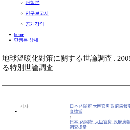
단행본
연구보고서
공개강의
home
단행본 상세
地球溫暖化對策に關する世論調査 . 2005 
る特別世論調査
저자
日本 內閣府 大臣官房 政府廣報
査擔當
;
日本. 內閣府. 大臣官房. 政府廣報
調査擔當