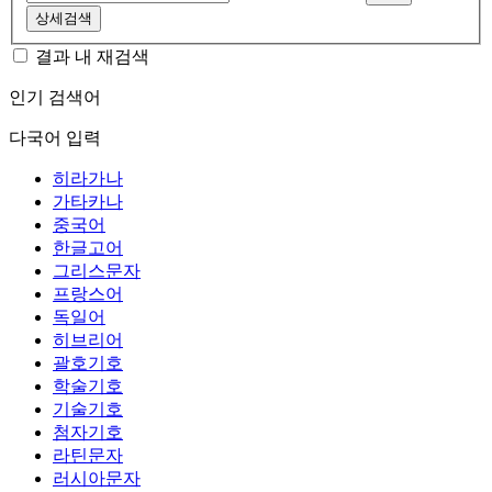
상세검색
결과 내 재검색
인기 검색어
다국어 입력
히라가나
가타카나
중국어
한글고어
그리스문자
프랑스어
독일어
히브리어
괄호기호
학술기호
기술기호
첨자기호
라틴문자
러시아문자