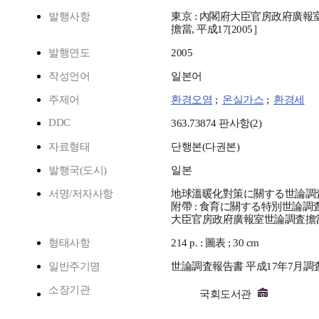
발행사항
東京 : 內閣府大臣官房政府廣報
擔當, 平成17[2005］
발행연도
2005
작성언어
일본어
주제어
환경오염
;
온실가스
;
환경세
DDC
363.73874 판사항(2)
자료형태
단행본(다권본)
발행국(도시)
일본
서명/저자사항
地球溫暖化對策に關する世論調査. 
附帶 : 食育に關する特別世論調査
大臣官房政府廣報室世論調査擔當 
형태사항
214 p. : 圖表 ; 30 cm
일반주기명
世論調査報告書 平成17年7月調
소장기관
국회도서관