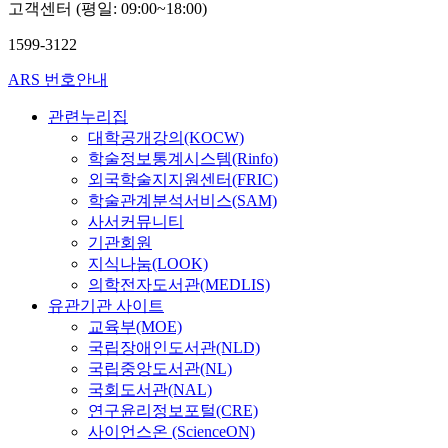
고객센터 (평일: 09:00~18:00)
1599-3122
ARS 번호안내
관련누리집
대학공개강의(KOCW)
학술정보통계시스템(Rinfo)
외국학술지지원센터(FRIC)
학술관계분석서비스(SAM)
사서커뮤니티
기관회원
지식나눔(LOOK)
의학전자도서관(MEDLIS)
유관기관 사이트
교육부(MOE)
국립장애인도서관(NLD)
국립중앙도서관(NL)
국회도서관(NAL)
연구윤리정보포털(CRE)
사이언스온 (ScienceON)