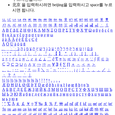
北京 을 입력하시려면
beijing
을 입력하시고 space를 누르
시면 됩니다.
ㅥ
ㅦ
ㅧ
ㅨ
ㅩ
ㅪ
ㅫ
ㅬ
ㅭ
ㅮ
ㅯ
ㅰ
ㅱ
ㅲ
ㅳ
ㅴ
ㅵ
ㅶ
ㅷ
ㅸ
ㅹ
ㅺ
ㅻ
ㅼ
ㅽ
ㅾ
ㅿ
ㆀ
ㆁ
ㆂ
ㆃ
ㆄ
ㆅ
ㆆ
ㆇ
ㆈ
ㆉ
ㆊ
ㆋ
ㆌ
ㆍ
ㆎ
Α
Β
Γ
Δ
Ε
Ζ
Η
Θ
Ι
Κ
Λ
Μ
Ν
Ξ
Ο
Π
Ρ
Σ
Τ
Υ
Φ
Χ
Ψ
Ω
α
β
γ
δ
ε
ζ
η
θ
ι
κ
λ
μ
ν
ξ
ο
π
ρ
σ
τ
υ
φ
χ
ψ
ω
á
à
Á
À
é
è
É
È
ç
Ç
ê
Ä
Ö
Ü
ä
ö
ü
ß
ְ
ֳ
ֲ
ֱ
ָ
ַ
ֵ
ֶ
ִ
ֹ
ּ
ֻ
ׂ
ׁ
ּ
ב
ה
נ
מ
צ
ת
ץ
ש
ד
ג
כ
ע
י
ח
ל
ך
ף
ק
ר
א
ט
ו
ן
ם
פ
‘
’
“
”
〔
〕
〈
〉
「
」
『
』
【
】
＂
（
）
［
］
｛
｝
±
×
÷
≠
≤
≥
∞
∴
♂
♀
∠
⊥
⌒
∂
∇
≡
≒
≪
≫
√
∽
∝
∵
∫
∬
∈
∋
⊆
⊇
⊂
⊃
∪
∩
∧
∨
￢
⇒
⇔
∀
∃
∮
∑
∏
＋
－
＜
＝
＞
、
。
·
‥
…
¨
〃
―
∥
＼
∼
´
～
ˇ
˘
˝
˚
˙
¸
˛
¡
¿
ː
！
＇
，
．
／
：
；
？
＾
＿
｀
｜
½
⅓
⅔
¼
¾
⅛
⅜
⅝
⅞
¹
²
³
⁴
ⁿ
₁
₂
₃
₄
Æ
Ð
Ħ
Ĳ
Ł
Ø
Œ
Þ
Ŧ
Ŋ
æ
đ
ð
ħ
ı
ĳ
ĸ
ŀ
ł
ø
œ
ß
þ
ŧ
ŋ
ŉ
А
Б
В
Г
Д
Е
Ё
Ж
З
И
Й
К
Л
М
Н
О
П
Р
С
Т
У
Ф
Х
Ц
Ч
Ш
Щ
Ъ
Ы
Ь
Э
Ю
Я
а
б
в
г
д
е
ё
ж
з
и
й
к
л
м
н
о
п
р
с
т
у
ф
х
ц
ч
ш
щ
ъ
ы
ь
э
ю
я
′
″
℃
Å
￠
￡
￥
¤
℉
‰
＄
％
Ｆ
￦
㎕
㎖
㎗
ℓ
㎘
㏄
㎣
㎤
㎥
㎦
㎙
㎚
㎛
㎜
㎝
㎞
㎟
㎠
㎡
㎢
㏊
㎍
㎎
㎏
㏏
㎈
㎉
㏈
㎧
㎨
㎰
㎱
㎲
㎳
㎴
㎵
㎶
㎷
㎸
㎹
㎀
㎁
㎂
㎃
㎄
㎺
㎻
㎽
㎾
㎿
㎐
㎑