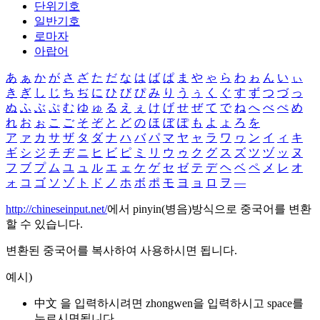
단위기호
일반기호
로마자
아랍어
あ
ぁ
か
が
さ
ざ
た
だ
な
は
ば
ぱ
ま
や
ゃ
ら
わ
ゎ
ん
い
ぃ
き
ぎ
し
じ
ち
ぢ
に
ひ
び
ぴ
み
り
う
ぅ
く
ぐ
す
ず
つ
づ
っ
ぬ
ふ
ぶ
ぷ
む
ゆ
ゅ
る
え
ぇ
け
げ
せ
ぜ
て
で
ね
へ
べ
ぺ
め
れ
お
ぉ
こ
ご
そ
ぞ
と
ど
の
ほ
ぼ
ぽ
も
よ
ょ
ろ
を
ア
ァ
カ
サ
ザ
タ
ダ
ナ
ハ
バ
パ
マ
ヤ
ャ
ラ
ワ
ヮ
ン
イ
ィ
キ
ギ
シ
ジ
チ
ヂ
ニ
ヒ
ビ
ピ
ミ
リ
ウ
ゥ
ク
グ
ス
ズ
ツ
ヅ
ッ
ヌ
フ
ブ
プ
ム
ユ
ュ
ル
エ
ェ
ケ
ゲ
セ
ゼ
テ
デ
ヘ
ベ
ペ
メ
レ
オ
ォ
コ
ゴ
ソ
ゾ
ト
ド
ノ
ホ
ボ
ポ
モ
ヨ
ョ
ロ
ヲ
―
http://chineseinput.net/
에서 pinyin(병음)방식으로 중국어를 변환
할 수 있습니다.
변환된 중국어를 복사하여 사용하시면 됩니다.
예시)
中文 을 입력하시려면
zhongwen
을 입력하시고 space를
누르시면됩니다.