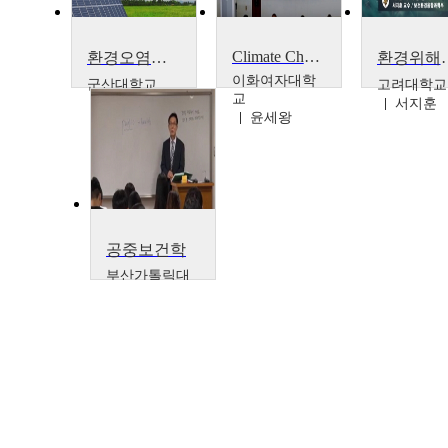
Climate Change Response : Sustainable Technology, Poli and Business for Mitigation and Adaption
환경오염과 지속가능발전
환경위
이화여자대학
군산대학교
고려대학교
교
정병곤
서지훈
윤세왕
공중보건학
부산가톨릭대
학교
류재관