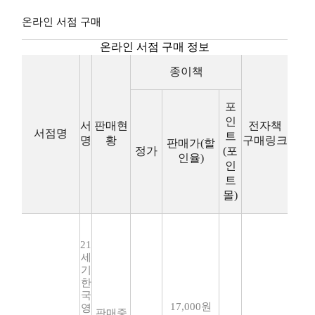
온라인 서점 구매
온라인 서점 구매 정보
종이책
포
인
서
판매현
전자책
서점명
트
명
황
구매링크
판매가(할
정가
(포
인율)
인
트
몰)
21
세
기
한
국
17,000원
영
판매중