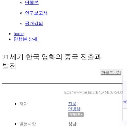
단행본
연구보고서
공개강의
home
단행본 상세
21세기 한국 영화의 중국 진출과
발전
한글로보기
https://www.riss.kr/link?id=M16975438
료
저자
진묵
;
안병삼
발행사항
성남 :