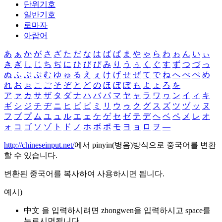
단위기호
일반기호
로마자
아랍어
あ
ぁ
か
が
さ
ざ
た
だ
な
は
ば
ぱ
ま
や
ゃ
ら
わ
ゎ
ん
い
ぃ
き
ぎ
し
じ
ち
ぢ
に
ひ
び
ぴ
み
り
う
ぅ
く
ぐ
す
ず
つ
づ
っ
ぬ
ふ
ぶ
ぷ
む
ゆ
ゅ
る
え
ぇ
け
げ
せ
ぜ
て
で
ね
へ
べ
ぺ
め
れ
お
ぉ
こ
ご
そ
ぞ
と
ど
の
ほ
ぼ
ぽ
も
よ
ょ
ろ
を
ア
ァ
カ
サ
ザ
タ
ダ
ナ
ハ
バ
パ
マ
ヤ
ャ
ラ
ワ
ヮ
ン
イ
ィ
キ
ギ
シ
ジ
チ
ヂ
ニ
ヒ
ビ
ピ
ミ
リ
ウ
ゥ
ク
グ
ス
ズ
ツ
ヅ
ッ
ヌ
フ
ブ
プ
ム
ユ
ュ
ル
エ
ェ
ケ
ゲ
セ
ゼ
テ
デ
ヘ
ベ
ペ
メ
レ
オ
ォ
コ
ゴ
ソ
ゾ
ト
ド
ノ
ホ
ボ
ポ
モ
ヨ
ョ
ロ
ヲ
―
http://chineseinput.net/
에서 pinyin(병음)방식으로 중국어를 변환
할 수 있습니다.
변환된 중국어를 복사하여 사용하시면 됩니다.
예시)
中文 을 입력하시려면
zhongwen
을 입력하시고 space를
누르시면됩니다.