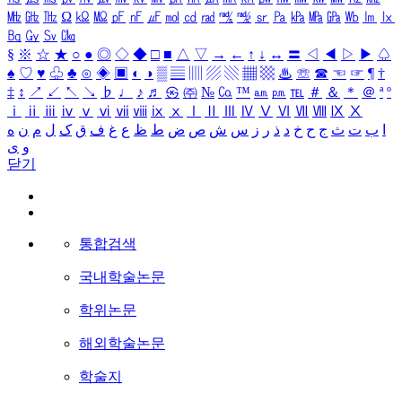
㎒
㎓
㎔
Ω
㏀
㏁
㎊
㎋
㎌
㏖
㏅
㎭
㎮
㎯
㏛
㎩
㎪
㎫
㎬
㏝
㏐
㏓
㏃
㏉
㏜
㏆
§
※
☆
★
○
●
◎
◇
◆
□
■
△
▽
→
←
↑
↓
↔
〓
◁
◀
▷
▶
♤
♠
♡
♥
♧
♣
⊙
◈
▣
◐
◑
▒
▤
▥
▨
▧
▦
▩
♨
☏
☎
☜
☞
¶
†
‡
↕
↗
↙
↖
↘
♭
♩
♪
♬
㉿
㈜
№
㏇
™
㏂
㏘
℡
＃
＆
＊
＠
ª
º
ⅰ
ⅱ
ⅲ
ⅳ
ⅴ
ⅵ
ⅶ
ⅷ
ⅸ
ⅹ
Ⅰ
Ⅱ
Ⅲ
Ⅳ
Ⅴ
Ⅵ
Ⅶ
Ⅷ
Ⅸ
Ⅹ
ا
ب
ت
ث
ج
ح
خ
د
ذ
ر
ز
س
ش
ص
ض
ط
ظ
ع
غ
ف
ق
ک
ل
م
ن
ه
و
ی
닫기
통합검색
국내학술논문
학위논문
해외학술논문
학술지