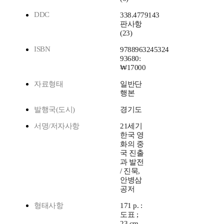
DDC
338.4779143
판사항
(23)
ISBN
9788963245324
93680:
₩17000
자료형태
일반단
행본
발행국(도시)
경기도
서명/저자사항
21세기
한국 영
화의 중
국 진출
과 발전
/ 진묵,
안병삼
공저
형태사항
171 p. :
도표 ;
23 cm