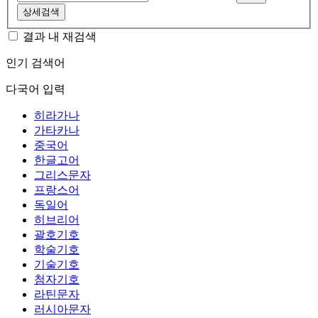
상세검색
결과 내 재검색
인기 검색어
다국어 입력
히라가나
가타카나
중국어
한글고어
그리스문자
프랑스어
독일어
히브리어
괄호기호
학술기호
기술기호
첨자기호
라틴문자
러시아문자