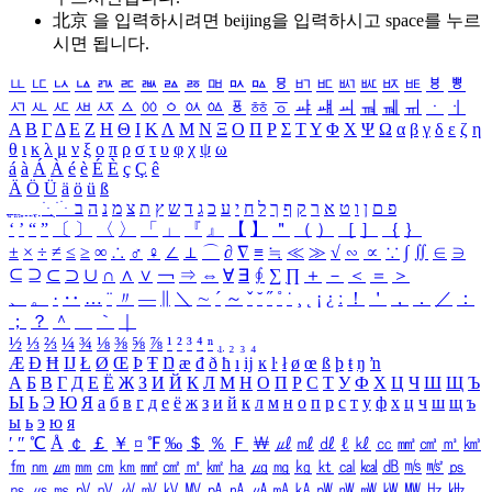
北京 을 입력하시려면
beijing
을 입력하시고 space를 누르
시면 됩니다.
ㅥ
ㅦ
ㅧ
ㅨ
ㅩ
ㅪ
ㅫ
ㅬ
ㅭ
ㅮ
ㅯ
ㅰ
ㅱ
ㅲ
ㅳ
ㅴ
ㅵ
ㅶ
ㅷ
ㅸ
ㅹ
ㅺ
ㅻ
ㅼ
ㅽ
ㅾ
ㅿ
ㆀ
ㆁ
ㆂ
ㆃ
ㆄ
ㆅ
ㆆ
ㆇ
ㆈ
ㆉ
ㆊ
ㆋ
ㆌ
ㆍ
ㆎ
Α
Β
Γ
Δ
Ε
Ζ
Η
Θ
Ι
Κ
Λ
Μ
Ν
Ξ
Ο
Π
Ρ
Σ
Τ
Υ
Φ
Χ
Ψ
Ω
α
β
γ
δ
ε
ζ
η
θ
ι
κ
λ
μ
ν
ξ
ο
π
ρ
σ
τ
υ
φ
χ
ψ
ω
á
à
Á
À
é
è
É
È
ç
Ç
ê
Ä
Ö
Ü
ä
ö
ü
ß
ְ
ֳ
ֲ
ֱ
ָ
ַ
ֵ
ֶ
ִ
ֹ
ּ
ֻ
ׂ
ׁ
ּ
ב
ה
נ
מ
צ
ת
ץ
ש
ד
ג
כ
ע
י
ח
ל
ך
ף
ק
ר
א
ט
ו
ן
ם
פ
‘
’
“
”
〔
〕
〈
〉
「
」
『
』
【
】
＂
（
）
［
］
｛
｝
±
×
÷
≠
≤
≥
∞
∴
♂
♀
∠
⊥
⌒
∂
∇
≡
≒
≪
≫
√
∽
∝
∵
∫
∬
∈
∋
⊆
⊇
⊂
⊃
∪
∩
∧
∨
￢
⇒
⇔
∀
∃
∮
∑
∏
＋
－
＜
＝
＞
、
。
·
‥
…
¨
〃
―
∥
＼
∼
´
～
ˇ
˘
˝
˚
˙
¸
˛
¡
¿
ː
！
＇
，
．
／
：
；
？
＾
＿
｀
｜
½
⅓
⅔
¼
¾
⅛
⅜
⅝
⅞
¹
²
³
⁴
ⁿ
₁
₂
₃
₄
Æ
Ð
Ħ
Ĳ
Ł
Ø
Œ
Þ
Ŧ
Ŋ
æ
đ
ð
ħ
ı
ĳ
ĸ
ŀ
ł
ø
œ
ß
þ
ŧ
ŋ
ŉ
А
Б
В
Г
Д
Е
Ё
Ж
З
И
Й
К
Л
М
Н
О
П
Р
С
Т
У
Ф
Х
Ц
Ч
Ш
Щ
Ъ
Ы
Ь
Э
Ю
Я
а
б
в
г
д
е
ё
ж
з
и
й
к
л
м
н
о
п
р
с
т
у
ф
х
ц
ч
ш
щ
ъ
ы
ь
э
ю
я
′
″
℃
Å
￠
￡
￥
¤
℉
‰
＄
％
Ｆ
￦
㎕
㎖
㎗
ℓ
㎘
㏄
㎣
㎤
㎥
㎦
㎙
㎚
㎛
㎜
㎝
㎞
㎟
㎠
㎡
㎢
㏊
㎍
㎎
㎏
㏏
㎈
㎉
㏈
㎧
㎨
㎰
㎱
㎲
㎳
㎴
㎵
㎶
㎷
㎸
㎹
㎀
㎁
㎂
㎃
㎄
㎺
㎻
㎽
㎾
㎿
㎐
㎑