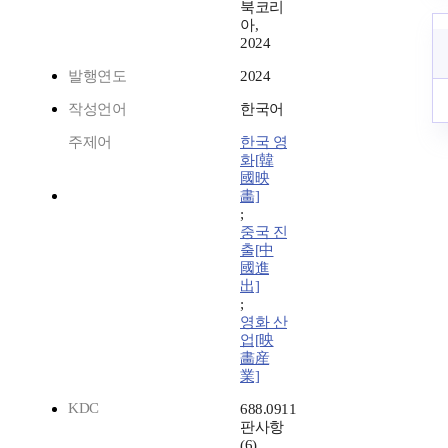
북코리
아,
2024
발행연도
2024
작성언어
한국어
주제어
한국 영
화[韓
國映
畵]
;
중국 진
출[中
國進
出]
;
영화 산
업[映
畵産
業]
KDC
688.0911
판사항
(6)