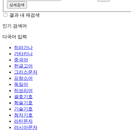
상세검색
결과 내 재검색
인기 검색어
다국어 입력
히라가나
가타카나
중국어
한글고어
그리스문자
프랑스어
독일어
히브리어
괄호기호
학술기호
기술기호
첨자기호
라틴문자
러시아문자