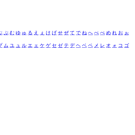
ぶ
ぷ
む
ゆ
ゅ
る
え
ぇ
け
げ
せ
ぜ
て
で
ね
へ
べ
ぺ
め
れ
お
ぉ
プ
ム
ユ
ュ
ル
エ
ェ
ケ
ゲ
セ
ゼ
テ
デ
ヘ
ベ
ペ
メ
レ
オ
ォ
コ
ゴ