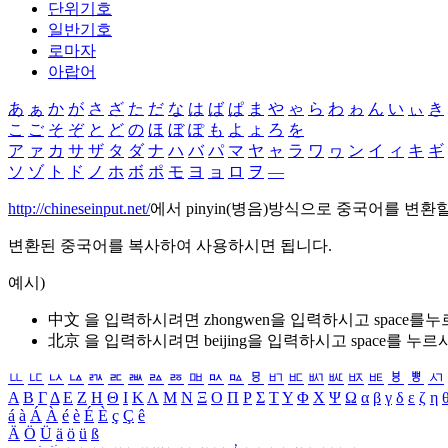
단위기호
일반기호
로마자
아랍어
あ
ぁ
か
が
さ
ざ
た
だ
な
は
ば
ぱ
ま
や
ゃ
ら
わ
ゎ
ん
い
ぃ
き
こ
ご
そ
ぞ
と
ど
の
ほ
ぼ
ぽ
も
よ
ょ
ろ
を
ア
ァ
カ
サ
ザ
タ
ダ
ナ
ハ
バ
パ
マ
ヤ
ャ
ラ
ワ
ヮ
ン
イ
ィ
キ
ギ
ソ
ゾ
ト
ド
ノ
ホ
ボ
ポ
モ
ヨ
ョ
ロ
ヲ
―
http://chineseinput.net/
에서 pinyin(병음)방식으로 중국어를 변환
변환된 중국어를 복사하여 사용하시면 됩니다.
예시)
中文 을 입력하시려면
zhongwen
을 입력하시고 space를
北京 을 입력하시려면
beijing
을 입력하시고 space를 누르
ㅥ
ㅦ
ㅧ
ㅨ
ㅩ
ㅪ
ㅫ
ㅬ
ㅭ
ㅮ
ㅯ
ㅰ
ㅱ
ㅲ
ㅳ
ㅴ
ㅵ
ㅶ
ㅷ
ㅸ
ㅹ
ㅺ
Α
Β
Γ
Δ
Ε
Ζ
Η
Θ
Ι
Κ
Λ
Μ
Ν
Ξ
Ο
Π
Ρ
Σ
Τ
Υ
Φ
Χ
Ψ
Ω
α
β
γ
δ
ε
ζ
η
á
à
Á
À
é
è
É
È
ç
Ç
ê
Ä
Ö
Ü
ä
ö
ü
ß