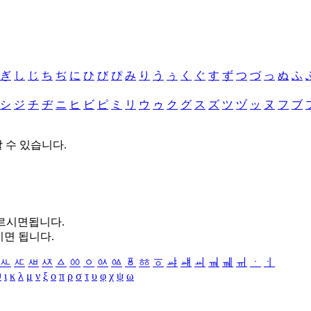
ぎ
し
じ
ち
ぢ
に
ひ
び
ぴ
み
り
う
ぅ
く
ぐ
す
ず
つ
づ
っ
ぬ
ふ
シ
ジ
チ
ヂ
ニ
ヒ
ビ
ピ
ミ
リ
ウ
ゥ
ク
グ
ス
ズ
ツ
ヅ
ッ
ヌ
フ
ブ
할 수 있습니다.
누르시면됩니다.
시면 됩니다.
ㅻ
ㅼ
ㅽ
ㅾ
ㅿ
ㆀ
ㆁ
ㆂ
ㆃ
ㆄ
ㆅ
ㆆ
ㆇ
ㆈ
ㆉ
ㆊ
ㆋ
ㆌ
ㆍ
ㆎ
θ
ι
κ
λ
μ
ν
ξ
ο
π
ρ
σ
τ
υ
φ
χ
ψ
ω