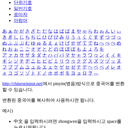
단위기호
일반기호
로마자
아랍어
あ
ぁ
か
が
さ
ざ
た
だ
な
は
ば
ぱ
ま
や
ゃ
ら
わ
ゎ
ん
い
ぃ
き
ぎ
し
じ
ち
ぢ
に
ひ
び
ぴ
み
り
う
ぅ
く
ぐ
す
ず
つ
づ
っ
ぬ
ふ
ぶ
ぷ
む
ゆ
ゅ
る
え
ぇ
け
げ
せ
ぜ
て
で
ね
へ
べ
ぺ
め
れ
お
ぉ
こ
ご
そ
ぞ
と
ど
の
ほ
ぼ
ぽ
も
よ
ょ
ろ
を
ア
ァ
カ
サ
ザ
タ
ダ
ナ
ハ
バ
パ
マ
ヤ
ャ
ラ
ワ
ヮ
ン
イ
ィ
キ
ギ
シ
ジ
チ
ヂ
ニ
ヒ
ビ
ピ
ミ
リ
ウ
ゥ
ク
グ
ス
ズ
ツ
ヅ
ッ
ヌ
フ
ブ
プ
ム
ユ
ュ
ル
エ
ェ
ケ
ゲ
セ
ゼ
テ
デ
ヘ
ベ
ペ
メ
レ
オ
ォ
コ
ゴ
ソ
ゾ
ト
ド
ノ
ホ
ボ
ポ
モ
ヨ
ョ
ロ
ヲ
―
http://chineseinput.net/
에서 pinyin(병음)방식으로 중국어를 변환
할 수 있습니다.
변환된 중국어를 복사하여 사용하시면 됩니다.
예시)
中文 을 입력하시려면
zhongwen
을 입력하시고 space를
누르시면됩니다.