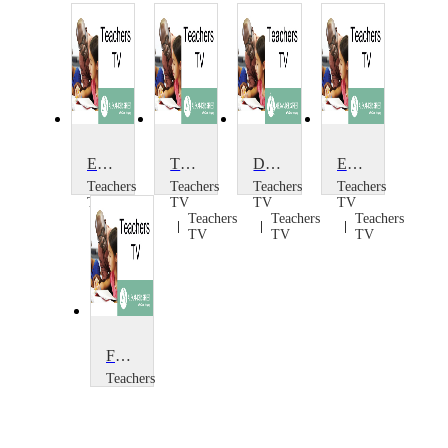
Early Sex Education
The Struggle for Education in Karamoja
Developments in 14-19: Institute of Education
Education Policy at the Party Conferences
Teachers
Teachers
Teachers
Teachers
TV
TV
TV
TV
Teachers
Teachers
Teachers
Teachers
TV
TV
TV
TV
Further Education: Work Experience
Teachers
TV
Teachers
TV