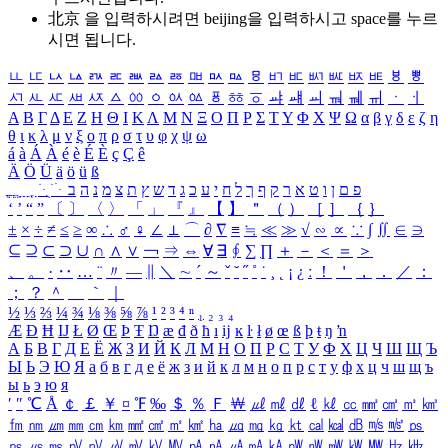
北京 을 입력하시려면
beijing
을 입력하시고 space를 누르
시면 됩니다.
ㅥ
ㅦ
ㅧ
ㅨ
ㅩ
ㅪ
ㅫ
ㅬ
ㅭ
ㅮ
ㅯ
ㅰ
ㅱ
ㅲ
ㅳ
ㅴ
ㅵ
ㅶ
ㅷ
ㅸ
ㅹ
ㅺ
ㅻ
ㅼ
ㅽ
ㅾ
ㅿ
ㆀ
ㆁ
ㆂ
ㆃ
ㆄ
ㆅ
ㆆ
ㆇ
ㆈ
ㆉ
ㆊ
ㆋ
ㆌ
ㆍ
ㆎ
Α
Β
Γ
Δ
Ε
Ζ
Η
Θ
Ι
Κ
Λ
Μ
Ν
Ξ
Ο
Π
Ρ
Σ
Τ
Υ
Φ
Χ
Ψ
Ω
α
β
γ
δ
ε
ζ
η
θ
ι
κ
λ
μ
ν
ξ
ο
π
ρ
σ
τ
υ
φ
χ
ψ
ω
á
à
Á
À
é
è
É
È
ç
Ç
ê
Ä
Ö
Ü
ä
ö
ü
ß
ְ
ֳ
ֲ
ֱ
ָ
ַ
ֵ
ֶ
ִ
ֹ
ּ
ֻ
ׂ
ׁ
ּ
ב
ה
נ
מ
צ
ת
ץ
ש
ד
ג
כ
ע
י
ח
ל
ך
ף
ק
ר
א
ט
ו
ן
ם
פ
‘
’
“
”
〔
〕
〈
〉
「
」
『
』
【
】
＂
（
）
［
］
｛
｝
±
×
÷
≠
≤
≥
∞
∴
♂
♀
∠
⊥
⌒
∂
∇
≡
≒
≪
≫
√
∽
∝
∵
∫
∬
∈
∋
⊆
⊇
⊂
⊃
∪
∩
∧
∨
￢
⇒
⇔
∀
∃
∮
∑
∏
＋
－
＜
＝
＞
、
。
·
‥
…
¨
〃
―
∥
＼
∼
´
～
ˇ
˘
˝
˚
˙
¸
˛
¡
¿
ː
！
＇
，
．
／
：
；
？
＾
＿
｀
｜
½
⅓
⅔
¼
¾
⅛
⅜
⅝
⅞
¹
²
³
⁴
ⁿ
₁
₂
₃
₄
Æ
Ð
Ħ
Ĳ
Ł
Ø
Œ
Þ
Ŧ
Ŋ
æ
đ
ð
ħ
ı
ĳ
ĸ
ŀ
ł
ø
œ
ß
þ
ŧ
ŋ
ŉ
А
Б
В
Г
Д
Е
Ё
Ж
З
И
Й
К
Л
М
Н
О
П
Р
С
Т
У
Ф
Х
Ц
Ч
Ш
Щ
Ъ
Ы
Ь
Э
Ю
Я
а
б
в
г
д
е
ё
ж
з
и
й
к
л
м
н
о
п
р
с
т
у
ф
х
ц
ч
ш
щ
ъ
ы
ь
э
ю
я
′
″
℃
Å
￠
￡
￥
¤
℉
‰
＄
％
Ｆ
￦
㎕
㎖
㎗
ℓ
㎘
㏄
㎣
㎤
㎥
㎦
㎙
㎚
㎛
㎜
㎝
㎞
㎟
㎠
㎡
㎢
㏊
㎍
㎎
㎏
㏏
㎈
㎉
㏈
㎧
㎨
㎰
㎱
㎲
㎳
㎴
㎵
㎶
㎷
㎸
㎹
㎀
㎁
㎂
㎃
㎄
㎺
㎻
㎽
㎾
㎿
㎐
㎑