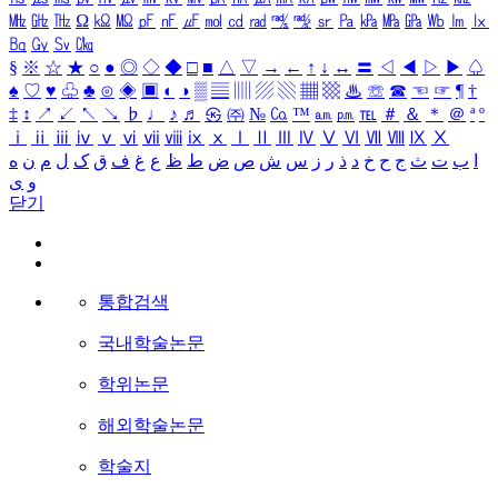
㎒
㎓
㎔
Ω
㏀
㏁
㎊
㎋
㎌
㏖
㏅
㎭
㎮
㎯
㏛
㎩
㎪
㎫
㎬
㏝
㏐
㏓
㏃
㏉
㏜
㏆
§
※
☆
★
○
●
◎
◇
◆
□
■
△
▽
→
←
↑
↓
↔
〓
◁
◀
▷
▶
♤
♠
♡
♥
♧
♣
⊙
◈
▣
◐
◑
▒
▤
▥
▨
▧
▦
▩
♨
☏
☎
☜
☞
¶
†
‡
↕
↗
↙
↖
↘
♭
♩
♪
♬
㉿
㈜
№
㏇
™
㏂
㏘
℡
＃
＆
＊
＠
ª
º
ⅰ
ⅱ
ⅲ
ⅳ
ⅴ
ⅵ
ⅶ
ⅷ
ⅸ
ⅹ
Ⅰ
Ⅱ
Ⅲ
Ⅳ
Ⅴ
Ⅵ
Ⅶ
Ⅷ
Ⅸ
Ⅹ
ا
ب
ت
ث
ج
ح
خ
د
ذ
ر
ز
س
ش
ص
ض
ط
ظ
ع
غ
ف
ق
ک
ل
م
ن
ه
و
ی
닫기
통합검색
국내학술논문
학위논문
해외학술논문
학술지