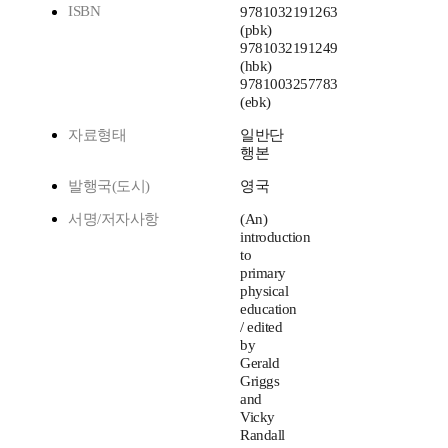
ISBN
9781032191263
(pbk)
9781032191249
(hbk)
9781003257783
(ebk)
자료형태
일반단
행본
발행국(도시)
영국
서명/저자사항
(An)
introduction
to
primary
physical
education
/ edited
by
Gerald
Griggs
and
Vicky
Randall