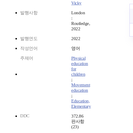
Vicky
발행사항
London
:
Routledge,
2022
발행연도
2022
작성언어
영어
주제어
Physical
education
for
children
;
Movement
education
;
Education,
Elementary
DDC
372.86
판사항
(23)