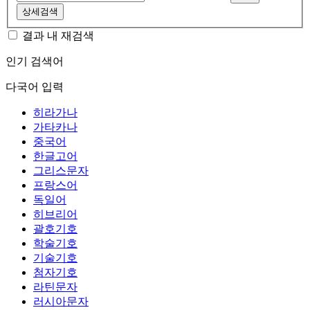
상세검색
결과 내 재검색
인기 검색어
다국어 입력
히라가나
가타카나
중국어
한글고어
그리스문자
프랑스어
독일어
히브리어
괄호기호
학술기호
기술기호
첨자기호
라틴문자
러시아문자