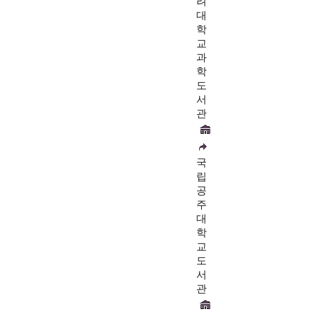
려
대
학
교
과
학
도
서
관
국
립
공
주
대
학
교
도
서
관