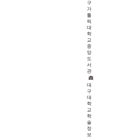
구
가
톨
릭
대
학
교
중
앙
도
서
관
대
구
대
학
교
학
술
정
보