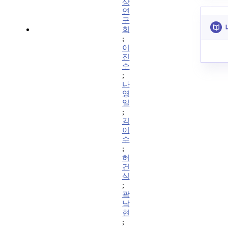
상
연
구
회
;
이
진
수
;
나
영
일
;
김
이
수
;
허
건
식
;
곽
낙
현
;