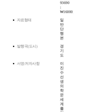
93690
:
₩16000
자료형태
일
반
단
행
본
발행국(도시)
경
기
도
서명/저자사항
이
진
수
선
생
의
학
문
세
계
를