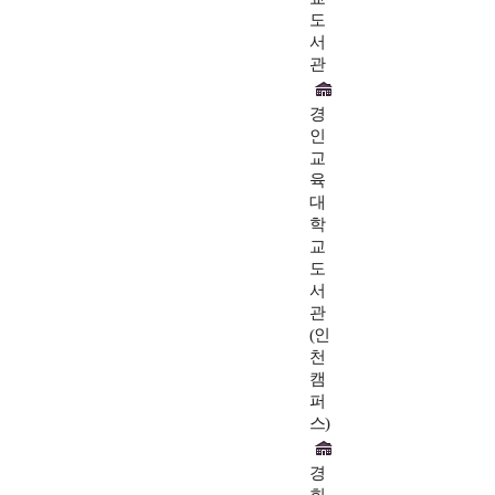
도
서
관
경
인
교
육
대
학
교
도
서
관
(인
천
캠
퍼
스)
경