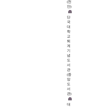
(천
안)
단
국
대
학
교
퇴
계
기
념
도
서
관
(중
앙
도
서
관)
대