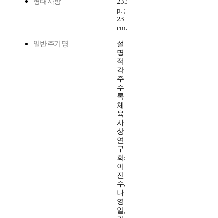
형태사항
233
p. ;
23
cm.
일반주기명
설
명
적
각
주
수
록
체
육
사
상
연
구
회:
이
진
수,
나
영
일,