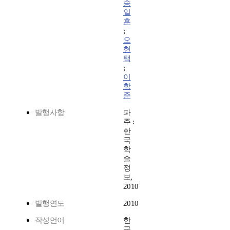
송
일
훈
;
오
현
택
;
이
학
준
발행사항
파
주 :
한
국
학
술
정
보,
2010
발행연도
2010
작성언어
한
국