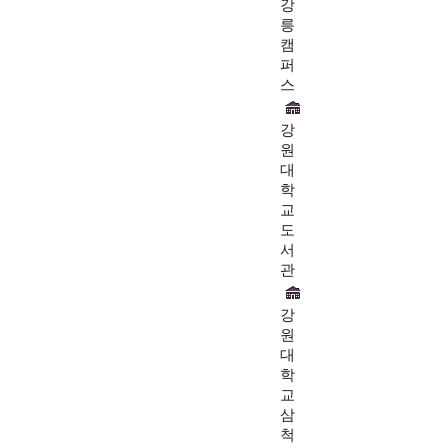
강
릉
캠
퍼
스
강
원
대
학
교
도
서
관
강
원
대
학
교
삼
척