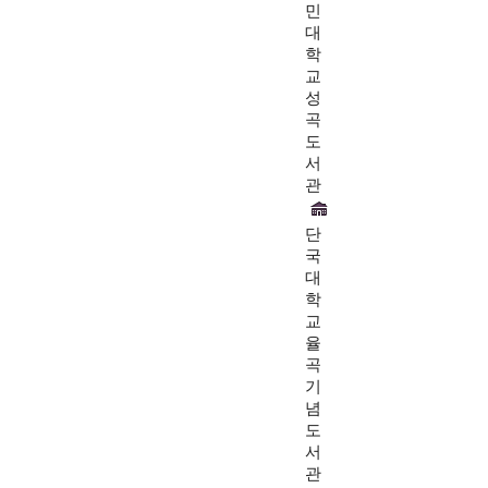
민
대
학
교
성
곡
도
서
관
단
국
대
학
교
율
곡
기
념
도
서
관