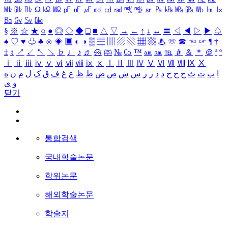
㎒
㎓
㎔
Ω
㏀
㏁
㎊
㎋
㎌
㏖
㏅
㎭
㎮
㎯
㏛
㎩
㎪
㎫
㎬
㏝
㏐
㏓
㏃
㏉
㏜
㏆
§
※
☆
★
○
●
◎
◇
◆
□
■
△
▽
→
←
↑
↓
↔
〓
◁
◀
▷
▶
♤
♠
♡
♥
♧
♣
⊙
◈
▣
◐
◑
▒
▤
▥
▨
▧
▦
▩
♨
☏
☎
☜
☞
¶
†
‡
↕
↗
↙
↖
↘
♭
♩
♪
♬
㉿
㈜
№
㏇
™
㏂
㏘
℡
＃
＆
＊
＠
ª
º
ⅰ
ⅱ
ⅲ
ⅳ
ⅴ
ⅵ
ⅶ
ⅷ
ⅸ
ⅹ
Ⅰ
Ⅱ
Ⅲ
Ⅳ
Ⅴ
Ⅵ
Ⅶ
Ⅷ
Ⅸ
Ⅹ
ا
ب
ت
ث
ج
ح
خ
د
ذ
ر
ز
س
ش
ص
ض
ط
ظ
ع
غ
ف
ق
ک
ل
م
ن
ه
و
ی
닫기
통합검색
국내학술논문
학위논문
해외학술논문
학술지