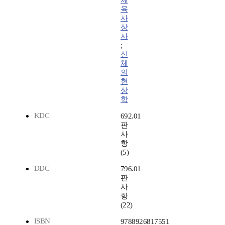
체
육
사
상
사
;
신
체
의
현
상
학
KDC
692.01
판
사
항
(5)
DDC
796.01
판
사
항
(22)
ISBN
9788926817551