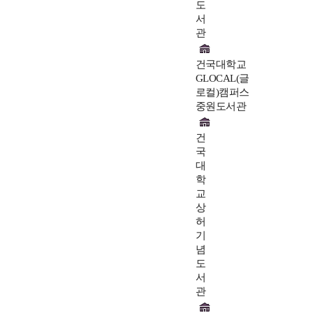
도
서
관
건국대학교
GLOCAL(글
로컬)캠퍼스
중원도서관
건
국
대
학
교
상
허
기
념
도
서
관