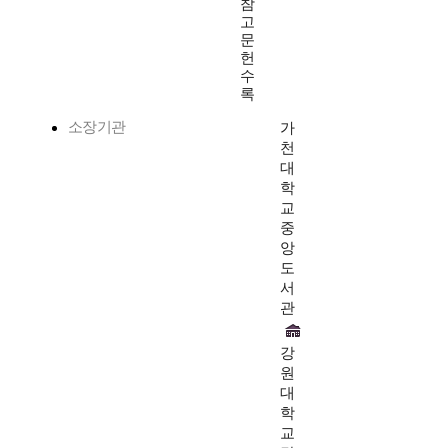
참
고
문
헌
수
록
소장기관
가
천
대
학
교
중
앙
도
서
관
강
원
대
학
교