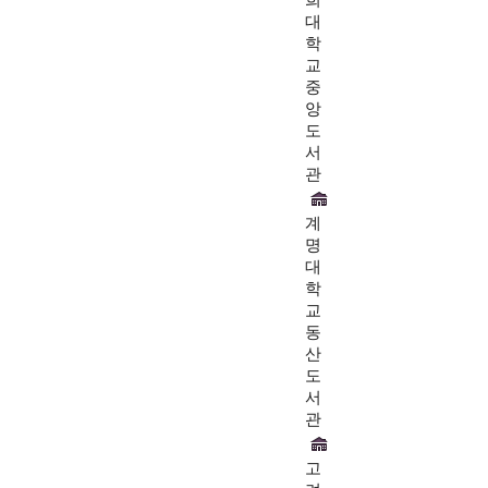
희
대
학
교
중
앙
도
서
관
계
명
대
학
교
동
산
도
서
관
고