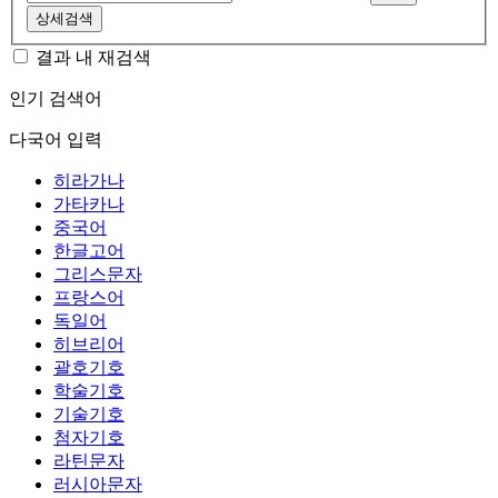
상세검색
결과 내 재검색
인기 검색어
다국어 입력
히라가나
가타카나
중국어
한글고어
그리스문자
프랑스어
독일어
히브리어
괄호기호
학술기호
기술기호
첨자기호
라틴문자
러시아문자