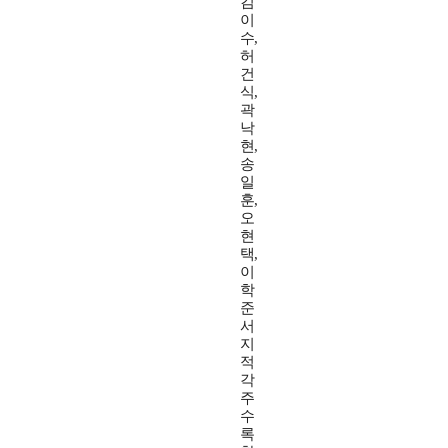
김
이
수,
허
건
식,
곽
낙
현,
송
일
훈,
오
현
택,
이
학
준
서
지
적
각
주
수
록