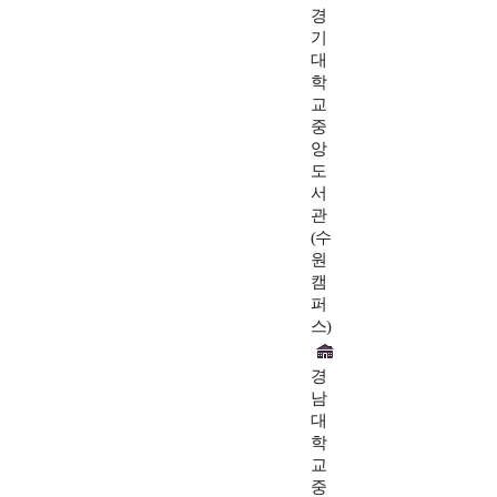
경
기
대
학
교
중
앙
도
서
관
(수
원
캠
퍼
스)
경
남
대
학
교
중