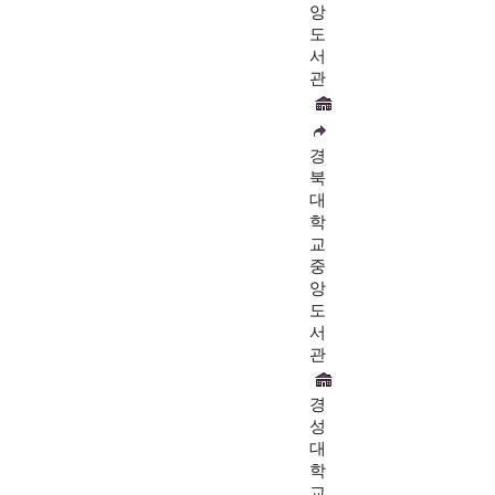
앙
도
서
관
경
북
대
학
교
중
앙
도
서
관
경
성
대
학
교