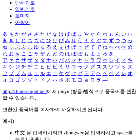
단위기호
일반기호
로마자
아랍어
あ
ぁ
か
が
さ
ざ
た
だ
な
は
ば
ぱ
ま
や
ゃ
ら
わ
ゎ
ん
い
ぃ
き
ぎ
し
じ
ち
ぢ
に
ひ
び
ぴ
み
り
う
ぅ
く
ぐ
す
ず
つ
づ
っ
ぬ
ふ
ぶ
ぷ
む
ゆ
ゅ
る
え
ぇ
け
げ
せ
ぜ
て
で
ね
へ
べ
ぺ
め
れ
お
ぉ
こ
ご
そ
ぞ
と
ど
の
ほ
ぼ
ぽ
も
よ
ょ
ろ
を
ア
ァ
カ
サ
ザ
タ
ダ
ナ
ハ
バ
パ
マ
ヤ
ャ
ラ
ワ
ヮ
ン
イ
ィ
キ
ギ
シ
ジ
チ
ヂ
ニ
ヒ
ビ
ピ
ミ
リ
ウ
ゥ
ク
グ
ス
ズ
ツ
ヅ
ッ
ヌ
フ
ブ
プ
ム
ユ
ュ
ル
エ
ェ
ケ
ゲ
セ
ゼ
テ
デ
ヘ
ベ
ペ
メ
レ
オ
ォ
コ
ゴ
ソ
ゾ
ト
ド
ノ
ホ
ボ
ポ
モ
ヨ
ョ
ロ
ヲ
―
http://chineseinput.net/
에서 pinyin(병음)방식으로 중국어를 변환
할 수 있습니다.
변환된 중국어를 복사하여 사용하시면 됩니다.
예시)
中文 을 입력하시려면
zhongwen
을 입력하시고 space를
누르시면됩니다.