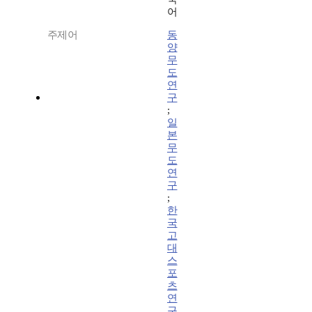
어
주제어
동
양
무
도
연
구
;
일
본
무
도
연
구
;
한
국
고
대
스
포
츠
연
구