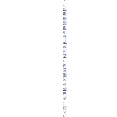
;
신
라
화
랑
의
체
육
사
상
연
구
;
한
국
양
생
사
상
연
구
;
한
국