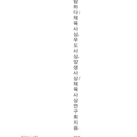
탐
하
다 :
체
육
사
상,
무
도
사
상,
양
생
사
상 /
체
육
사
상
연
구
회
지
음.