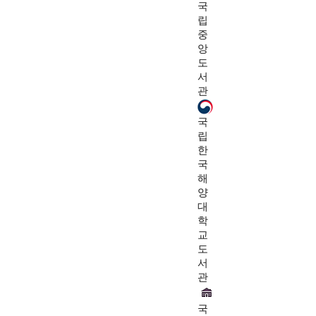
국
립
중
앙
도
서
관
국
립
한
국
해
양
대
학
교
도
서
관
국