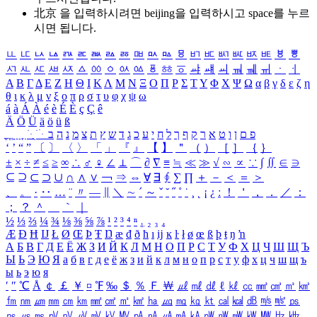
北京 을 입력하시려면
beijing
을 입력하시고 space를 누르
시면 됩니다.
ㅥ
ㅦ
ㅧ
ㅨ
ㅩ
ㅪ
ㅫ
ㅬ
ㅭ
ㅮ
ㅯ
ㅰ
ㅱ
ㅲ
ㅳ
ㅴ
ㅵ
ㅶ
ㅷ
ㅸ
ㅹ
ㅺ
ㅻ
ㅼ
ㅽ
ㅾ
ㅿ
ㆀ
ㆁ
ㆂ
ㆃ
ㆄ
ㆅ
ㆆ
ㆇ
ㆈ
ㆉ
ㆊ
ㆋ
ㆌ
ㆍ
ㆎ
Α
Β
Γ
Δ
Ε
Ζ
Η
Θ
Ι
Κ
Λ
Μ
Ν
Ξ
Ο
Π
Ρ
Σ
Τ
Υ
Φ
Χ
Ψ
Ω
α
β
γ
δ
ε
ζ
η
θ
ι
κ
λ
μ
ν
ξ
ο
π
ρ
σ
τ
υ
φ
χ
ψ
ω
á
à
Á
À
é
è
É
È
ç
Ç
ê
Ä
Ö
Ü
ä
ö
ü
ß
ְ
ֳ
ֲ
ֱ
ָ
ַ
ֵ
ֶ
ִ
ֹ
ּ
ֻ
ׂ
ׁ
ּ
ב
ה
נ
מ
צ
ת
ץ
ש
ד
ג
כ
ע
י
ח
ל
ך
ף
ק
ר
א
ט
ו
ן
ם
פ
‘
’
“
”
〔
〕
〈
〉
「
」
『
』
【
】
＂
（
）
［
］
｛
｝
±
×
÷
≠
≤
≥
∞
∴
♂
♀
∠
⊥
⌒
∂
∇
≡
≒
≪
≫
√
∽
∝
∵
∫
∬
∈
∋
⊆
⊇
⊂
⊃
∪
∩
∧
∨
￢
⇒
⇔
∀
∃
∮
∑
∏
＋
－
＜
＝
＞
、
。
·
‥
…
¨
〃
―
∥
＼
∼
´
～
ˇ
˘
˝
˚
˙
¸
˛
¡
¿
ː
！
＇
，
．
／
：
；
？
＾
＿
｀
｜
½
⅓
⅔
¼
¾
⅛
⅜
⅝
⅞
¹
²
³
⁴
ⁿ
₁
₂
₃
₄
Æ
Ð
Ħ
Ĳ
Ł
Ø
Œ
Þ
Ŧ
Ŋ
æ
đ
ð
ħ
ı
ĳ
ĸ
ŀ
ł
ø
œ
ß
þ
ŧ
ŋ
ŉ
А
Б
В
Г
Д
Е
Ё
Ж
З
И
Й
К
Л
М
Н
О
П
Р
С
Т
У
Ф
Х
Ц
Ч
Ш
Щ
Ъ
Ы
Ь
Э
Ю
Я
а
б
в
г
д
е
ё
ж
з
и
й
к
л
м
н
о
п
р
с
т
у
ф
х
ц
ч
ш
щ
ъ
ы
ь
э
ю
я
′
″
℃
Å
￠
￡
￥
¤
℉
‰
＄
％
Ｆ
￦
㎕
㎖
㎗
ℓ
㎘
㏄
㎣
㎤
㎥
㎦
㎙
㎚
㎛
㎜
㎝
㎞
㎟
㎠
㎡
㎢
㏊
㎍
㎎
㎏
㏏
㎈
㎉
㏈
㎧
㎨
㎰
㎱
㎲
㎳
㎴
㎵
㎶
㎷
㎸
㎹
㎀
㎁
㎂
㎃
㎄
㎺
㎻
㎽
㎾
㎿
㎐
㎑