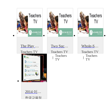
The Play Project
Two Successful Projects
Whole-School Portrait Project
Teachers TV
Teachers TV
Teachers TV
Teachers
Teachers
Teachers
TV
TV
TV
2014 이러닝 국제 콘퍼런스 : What is the Lessons from Education Support Project~
한국교육정
보진흥협회