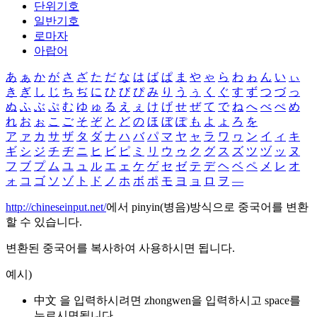
단위기호
일반기호
로마자
아랍어
あ
ぁ
か
が
さ
ざ
た
だ
な
は
ば
ぱ
ま
や
ゃ
ら
わ
ゎ
ん
い
ぃ
き
ぎ
し
じ
ち
ぢ
に
ひ
び
ぴ
み
り
う
ぅ
く
ぐ
す
ず
つ
づ
っ
ぬ
ふ
ぶ
ぷ
む
ゆ
ゅ
る
え
ぇ
け
げ
せ
ぜ
て
で
ね
へ
べ
ぺ
め
れ
お
ぉ
こ
ご
そ
ぞ
と
ど
の
ほ
ぼ
ぽ
も
よ
ょ
ろ
を
ア
ァ
カ
サ
ザ
タ
ダ
ナ
ハ
バ
パ
マ
ヤ
ャ
ラ
ワ
ヮ
ン
イ
ィ
キ
ギ
シ
ジ
チ
ヂ
ニ
ヒ
ビ
ピ
ミ
リ
ウ
ゥ
ク
グ
ス
ズ
ツ
ヅ
ッ
ヌ
フ
ブ
プ
ム
ユ
ュ
ル
エ
ェ
ケ
ゲ
セ
ゼ
テ
デ
ヘ
ベ
ペ
メ
レ
オ
ォ
コ
ゴ
ソ
ゾ
ト
ド
ノ
ホ
ボ
ポ
モ
ヨ
ョ
ロ
ヲ
―
http://chineseinput.net/
에서 pinyin(병음)방식으로 중국어를 변환
할 수 있습니다.
변환된 중국어를 복사하여 사용하시면 됩니다.
예시)
中文 을 입력하시려면
zhongwen
을 입력하시고 space를
누르시면됩니다.