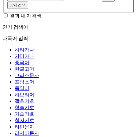
상세검색
결과 내 재검색
인기 검색어
다국어 입력
히라가나
가타카나
중국어
한글고어
그리스문자
프랑스어
독일어
히브리어
괄호기호
학술기호
기술기호
첨자기호
라틴문자
러시아문자