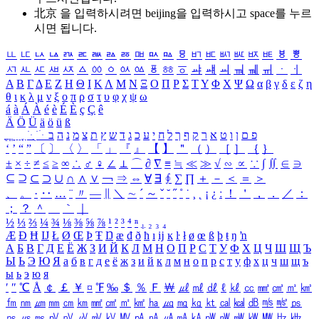
北京 을 입력하시려면
beijing
을 입력하시고 space를 누르
시면 됩니다.
ㅥ
ㅦ
ㅧ
ㅨ
ㅩ
ㅪ
ㅫ
ㅬ
ㅭ
ㅮ
ㅯ
ㅰ
ㅱ
ㅲ
ㅳ
ㅴ
ㅵ
ㅶ
ㅷ
ㅸ
ㅹ
ㅺ
ㅻ
ㅼ
ㅽ
ㅾ
ㅿ
ㆀ
ㆁ
ㆂ
ㆃ
ㆄ
ㆅ
ㆆ
ㆇ
ㆈ
ㆉ
ㆊ
ㆋ
ㆌ
ㆍ
ㆎ
Α
Β
Γ
Δ
Ε
Ζ
Η
Θ
Ι
Κ
Λ
Μ
Ν
Ξ
Ο
Π
Ρ
Σ
Τ
Υ
Φ
Χ
Ψ
Ω
α
β
γ
δ
ε
ζ
η
θ
ι
κ
λ
μ
ν
ξ
ο
π
ρ
σ
τ
υ
φ
χ
ψ
ω
á
à
Á
À
é
è
É
È
ç
Ç
ê
Ä
Ö
Ü
ä
ö
ü
ß
ְ
ֳ
ֲ
ֱ
ָ
ַ
ֵ
ֶ
ִ
ֹ
ּ
ֻ
ׂ
ׁ
ּ
ב
ה
נ
מ
צ
ת
ץ
ש
ד
ג
כ
ע
י
ח
ל
ך
ף
ק
ר
א
ט
ו
ן
ם
פ
‘
’
“
”
〔
〕
〈
〉
「
」
『
』
【
】
＂
（
）
［
］
｛
｝
±
×
÷
≠
≤
≥
∞
∴
♂
♀
∠
⊥
⌒
∂
∇
≡
≒
≪
≫
√
∽
∝
∵
∫
∬
∈
∋
⊆
⊇
⊂
⊃
∪
∩
∧
∨
￢
⇒
⇔
∀
∃
∮
∑
∏
＋
－
＜
＝
＞
、
。
·
‥
…
¨
〃
―
∥
＼
∼
´
～
ˇ
˘
˝
˚
˙
¸
˛
¡
¿
ː
！
＇
，
．
／
：
；
？
＾
＿
｀
｜
½
⅓
⅔
¼
¾
⅛
⅜
⅝
⅞
¹
²
³
⁴
ⁿ
₁
₂
₃
₄
Æ
Ð
Ħ
Ĳ
Ł
Ø
Œ
Þ
Ŧ
Ŋ
æ
đ
ð
ħ
ı
ĳ
ĸ
ŀ
ł
ø
œ
ß
þ
ŧ
ŋ
ŉ
А
Б
В
Г
Д
Е
Ё
Ж
З
И
Й
К
Л
М
Н
О
П
Р
С
Т
У
Ф
Х
Ц
Ч
Ш
Щ
Ъ
Ы
Ь
Э
Ю
Я
а
б
в
г
д
е
ё
ж
з
и
й
к
л
м
н
о
п
р
с
т
у
ф
х
ц
ч
ш
щ
ъ
ы
ь
э
ю
я
′
″
℃
Å
￠
￡
￥
¤
℉
‰
＄
％
Ｆ
￦
㎕
㎖
㎗
ℓ
㎘
㏄
㎣
㎤
㎥
㎦
㎙
㎚
㎛
㎜
㎝
㎞
㎟
㎠
㎡
㎢
㏊
㎍
㎎
㎏
㏏
㎈
㎉
㏈
㎧
㎨
㎰
㎱
㎲
㎳
㎴
㎵
㎶
㎷
㎸
㎹
㎀
㎁
㎂
㎃
㎄
㎺
㎻
㎽
㎾
㎿
㎐
㎑