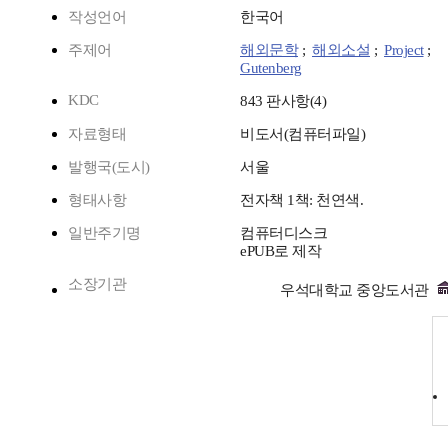
작성언어
한국어
주제어
해외문학
;
해외소설
;
Project
;
Gutenberg
KDC
843 판사항(4)
자료형태
비도서(컴퓨터파일)
발행국(도시)
서울
형태사항
전자책 1책: 천연색.
일반주기명
컴퓨터디스크
ePUB로 제작
소장기관
우석대학교 중앙도서관