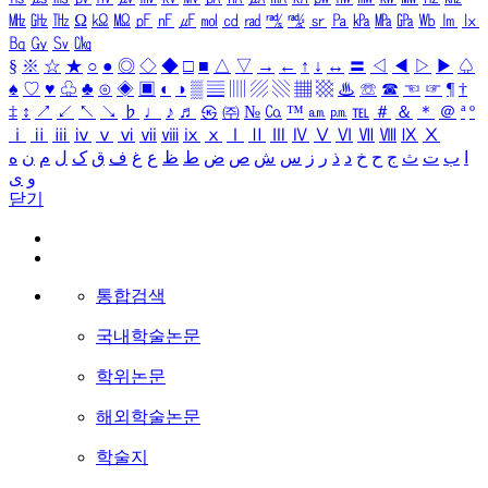
㎒
㎓
㎔
Ω
㏀
㏁
㎊
㎋
㎌
㏖
㏅
㎭
㎮
㎯
㏛
㎩
㎪
㎫
㎬
㏝
㏐
㏓
㏃
㏉
㏜
㏆
§
※
☆
★
○
●
◎
◇
◆
□
■
△
▽
→
←
↑
↓
↔
〓
◁
◀
▷
▶
♤
♠
♡
♥
♧
♣
⊙
◈
▣
◐
◑
▒
▤
▥
▨
▧
▦
▩
♨
☏
☎
☜
☞
¶
†
‡
↕
↗
↙
↖
↘
♭
♩
♪
♬
㉿
㈜
№
㏇
™
㏂
㏘
℡
＃
＆
＊
＠
ª
º
ⅰ
ⅱ
ⅲ
ⅳ
ⅴ
ⅵ
ⅶ
ⅷ
ⅸ
ⅹ
Ⅰ
Ⅱ
Ⅲ
Ⅳ
Ⅴ
Ⅵ
Ⅶ
Ⅷ
Ⅸ
Ⅹ
ا
ب
ت
ث
ج
ح
خ
د
ذ
ر
ز
س
ش
ص
ض
ط
ظ
ع
غ
ف
ق
ک
ل
م
ن
ه
و
ی
닫기
통합검색
국내학술논문
학위논문
해외학술논문
학술지