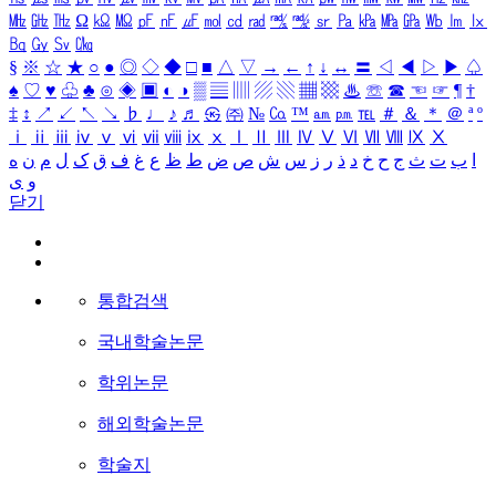
㎒
㎓
㎔
Ω
㏀
㏁
㎊
㎋
㎌
㏖
㏅
㎭
㎮
㎯
㏛
㎩
㎪
㎫
㎬
㏝
㏐
㏓
㏃
㏉
㏜
㏆
§
※
☆
★
○
●
◎
◇
◆
□
■
△
▽
→
←
↑
↓
↔
〓
◁
◀
▷
▶
♤
♠
♡
♥
♧
♣
⊙
◈
▣
◐
◑
▒
▤
▥
▨
▧
▦
▩
♨
☏
☎
☜
☞
¶
†
‡
↕
↗
↙
↖
↘
♭
♩
♪
♬
㉿
㈜
№
㏇
™
㏂
㏘
℡
＃
＆
＊
＠
ª
º
ⅰ
ⅱ
ⅲ
ⅳ
ⅴ
ⅵ
ⅶ
ⅷ
ⅸ
ⅹ
Ⅰ
Ⅱ
Ⅲ
Ⅳ
Ⅴ
Ⅵ
Ⅶ
Ⅷ
Ⅸ
Ⅹ
ا
ب
ت
ث
ج
ح
خ
د
ذ
ر
ز
س
ش
ص
ض
ط
ظ
ع
غ
ف
ق
ک
ل
م
ن
ه
و
ی
닫기
통합검색
국내학술논문
학위논문
해외학술논문
학술지