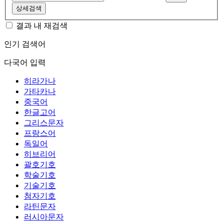
상세검색
결과 내 재검색
인기 검색어
다국어 입력
히라가나
가타카나
중국어
한글고어
그리스문자
프랑스어
독일어
히브리어
괄호기호
학술기호
기술기호
첨자기호
라틴문자
러시아문자