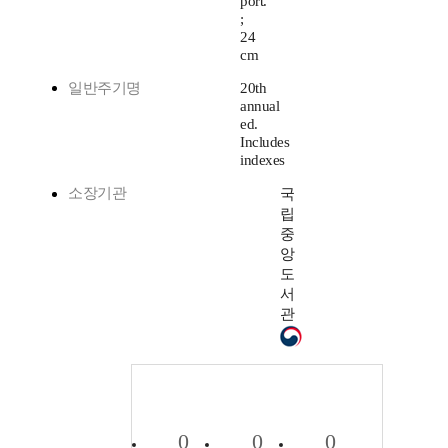
port.
;
24
cm
일반주기명
20th
annual
ed.
Includes
indexes
소장기관
국
립
중
앙
도
서
관
0
0
0