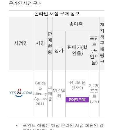
온라인 서점 구매
온라인 서점 구매 정보
종이책
전
자
판
책
포인
매
서점명
서명
구
트
현
판매가(할
매
정가
(포
황
인율)
링
인트
크
몰)
44,260원
Guide
2,220
(18%)
to
판
53,980
포인
Literary
매
원
트
Agents
중
(5%)
2011
포인트 적립은 해당 온라인 서점 회원인 경