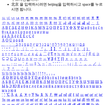
北京 을 입력하시려면
beijing
을 입력하시고 space를 누르
시면 됩니다.
ㅥ
ㅦ
ㅧ
ㅨ
ㅩ
ㅪ
ㅫ
ㅬ
ㅭ
ㅮ
ㅯ
ㅰ
ㅱ
ㅲ
ㅳ
ㅴ
ㅵ
ㅶ
ㅷ
ㅸ
ㅹ
ㅺ
ㅻ
ㅼ
ㅽ
ㅾ
ㅿ
ㆀ
ㆁ
ㆂ
ㆃ
ㆄ
ㆅ
ㆆ
ㆇ
ㆈ
ㆉ
ㆊ
ㆋ
ㆌ
ㆍ
ㆎ
Α
Β
Γ
Δ
Ε
Ζ
Η
Θ
Ι
Κ
Λ
Μ
Ν
Ξ
Ο
Π
Ρ
Σ
Τ
Υ
Φ
Χ
Ψ
Ω
α
β
γ
δ
ε
ζ
η
θ
ι
κ
λ
μ
ν
ξ
ο
π
ρ
σ
τ
υ
φ
χ
ψ
ω
á
à
Á
À
é
è
É
È
ç
Ç
ê
Ä
Ö
Ü
ä
ö
ü
ß
ְ
ֳ
ֲ
ֱ
ָ
ַ
ֵ
ֶ
ִ
ֹ
ּ
ֻ
ׂ
ׁ
ּ
ב
ה
נ
מ
צ
ת
ץ
ש
ד
ג
כ
ע
י
ח
ל
ך
ף
ק
ר
א
ט
ו
ן
ם
פ
‘
’
“
”
〔
〕
〈
〉
「
」
『
』
【
】
＂
（
）
［
］
｛
｝
±
×
÷
≠
≤
≥
∞
∴
♂
♀
∠
⊥
⌒
∂
∇
≡
≒
≪
≫
√
∽
∝
∵
∫
∬
∈
∋
⊆
⊇
⊂
⊃
∪
∩
∧
∨
￢
⇒
⇔
∀
∃
∮
∑
∏
＋
－
＜
＝
＞
、
。
·
‥
…
¨
〃
―
∥
＼
∼
´
～
ˇ
˘
˝
˚
˙
¸
˛
¡
¿
ː
！
＇
，
．
／
：
；
？
＾
＿
｀
｜
½
⅓
⅔
¼
¾
⅛
⅜
⅝
⅞
¹
²
³
⁴
ⁿ
₁
₂
₃
₄
Æ
Ð
Ħ
Ĳ
Ł
Ø
Œ
Þ
Ŧ
Ŋ
æ
đ
ð
ħ
ı
ĳ
ĸ
ŀ
ł
ø
œ
ß
þ
ŧ
ŋ
ŉ
А
Б
В
Г
Д
Е
Ё
Ж
З
И
Й
К
Л
М
Н
О
П
Р
С
Т
У
Ф
Х
Ц
Ч
Ш
Щ
Ъ
Ы
Ь
Э
Ю
Я
а
б
в
г
д
е
ё
ж
з
и
й
к
л
м
н
о
п
р
с
т
у
ф
х
ц
ч
ш
щ
ъ
ы
ь
э
ю
я
′
″
℃
Å
￠
￡
￥
¤
℉
‰
＄
％
Ｆ
￦
㎕
㎖
㎗
ℓ
㎘
㏄
㎣
㎤
㎥
㎦
㎙
㎚
㎛
㎜
㎝
㎞
㎟
㎠
㎡
㎢
㏊
㎍
㎎
㎏
㏏
㎈
㎉
㏈
㎧
㎨
㎰
㎱
㎲
㎳
㎴
㎵
㎶
㎷
㎸
㎹
㎀
㎁
㎂
㎃
㎄
㎺
㎻
㎽
㎾
㎿
㎐
㎑