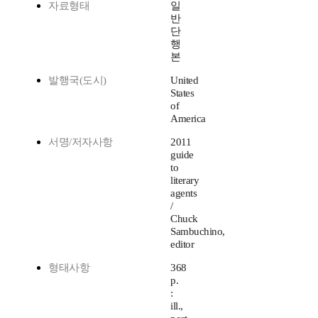
자료형태
일
반
단
행
본
발행국(도시)
United
States
of
America
서명/저자사항
2011
guide
to
literary
agents
/
Chuck
Sambuchino,
editor
형태사항
368
p.
:
ill.,