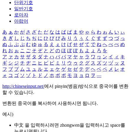
단위기호
일반기호
로마자
아랍어
あ
ぁ
か
が
さ
ざ
た
だ
な
は
ば
ぱ
ま
や
ゃ
ら
わ
ゎ
ん
い
ぃ
き
ぎ
し
じ
ち
ぢ
に
ひ
び
ぴ
み
り
う
ぅ
く
ぐ
す
ず
つ
づ
っ
ぬ
ふ
ぶ
ぷ
む
ゆ
ゅ
る
え
ぇ
け
げ
せ
ぜ
て
で
ね
へ
べ
ぺ
め
れ
お
ぉ
こ
ご
そ
ぞ
と
ど
の
ほ
ぼ
ぽ
も
よ
ょ
ろ
を
ア
ァ
カ
サ
ザ
タ
ダ
ナ
ハ
バ
パ
マ
ヤ
ャ
ラ
ワ
ヮ
ン
イ
ィ
キ
ギ
シ
ジ
チ
ヂ
ニ
ヒ
ビ
ピ
ミ
リ
ウ
ゥ
ク
グ
ス
ズ
ツ
ヅ
ッ
ヌ
フ
ブ
プ
ム
ユ
ュ
ル
エ
ェ
ケ
ゲ
セ
ゼ
テ
デ
ヘ
ベ
ペ
メ
レ
オ
ォ
コ
ゴ
ソ
ゾ
ト
ド
ノ
ホ
ボ
ポ
モ
ヨ
ョ
ロ
ヲ
―
http://chineseinput.net/
에서 pinyin(병음)방식으로 중국어를 변환
할 수 있습니다.
변환된 중국어를 복사하여 사용하시면 됩니다.
예시)
中文 을 입력하시려면
zhongwen
을 입력하시고 space를
누르시면됩니다.