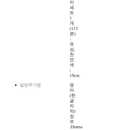
카
세
트
1
개
(113
분)
:
유
성,
천
연
색
;
19cm
일반주기명
영
어
(한
글
자
막)
장
르
:Drama