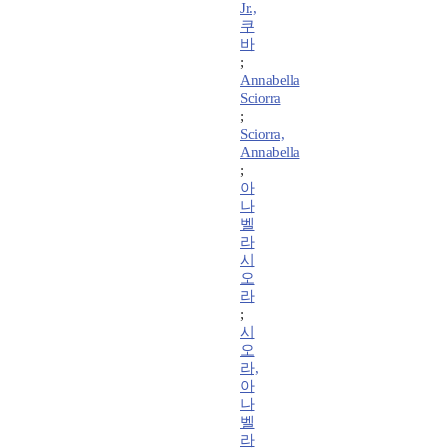
Jr.,
쿠
바
;
Annabella
Sciorra
;
Sciorra,
Annabella
;
아
나
벨
라
시
오
라
;
시
오
라,
아
나
벨
라