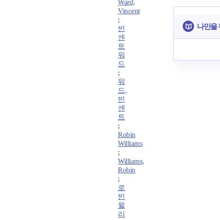
Ward,
Vincent
;
나만을 
빈
센
트
워
드
;
워
드,
빈
센
트
;
Robin
Williams
;
Williams,
Robin
;
로
빈
윌
리