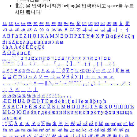
北京 을 입력하시려면
beijing
을 입력하시고 space를 누르
시면 됩니다.
ㅥ
ㅦ
ㅧ
ㅨ
ㅩ
ㅪ
ㅫ
ㅬ
ㅭ
ㅮ
ㅯ
ㅰ
ㅱ
ㅲ
ㅳ
ㅴ
ㅵ
ㅶ
ㅷ
ㅸ
ㅹ
ㅺ
ㅻ
ㅼ
ㅽ
ㅾ
ㅿ
ㆀ
ㆁ
ㆂ
ㆃ
ㆄ
ㆅ
ㆆ
ㆇ
ㆈ
ㆉ
ㆊ
ㆋ
ㆌ
ㆍ
ㆎ
Α
Β
Γ
Δ
Ε
Ζ
Η
Θ
Ι
Κ
Λ
Μ
Ν
Ξ
Ο
Π
Ρ
Σ
Τ
Υ
Φ
Χ
Ψ
Ω
α
β
γ
δ
ε
ζ
η
θ
ι
κ
λ
μ
ν
ξ
ο
π
ρ
σ
τ
υ
φ
χ
ψ
ω
á
à
Á
À
é
è
É
È
ç
Ç
ê
Ä
Ö
Ü
ä
ö
ü
ß
ְ
ֳ
ֲ
ֱ
ָ
ַ
ֵ
ֶ
ִ
ֹ
ּ
ֻ
ׂ
ׁ
ּ
ב
ה
נ
מ
צ
ת
ץ
ש
ד
ג
כ
ע
י
ח
ל
ך
ף
ק
ר
א
ט
ו
ן
ם
פ
‘
’
“
”
〔
〕
〈
〉
「
」
『
』
【
】
＂
（
）
［
］
｛
｝
±
×
÷
≠
≤
≥
∞
∴
♂
♀
∠
⊥
⌒
∂
∇
≡
≒
≪
≫
√
∽
∝
∵
∫
∬
∈
∋
⊆
⊇
⊂
⊃
∪
∩
∧
∨
￢
⇒
⇔
∀
∃
∮
∑
∏
＋
－
＜
＝
＞
、
。
·
‥
…
¨
〃
―
∥
＼
∼
´
～
ˇ
˘
˝
˚
˙
¸
˛
¡
¿
ː
！
＇
，
．
／
：
；
？
＾
＿
｀
｜
½
⅓
⅔
¼
¾
⅛
⅜
⅝
⅞
¹
²
³
⁴
ⁿ
₁
₂
₃
₄
Æ
Ð
Ħ
Ĳ
Ł
Ø
Œ
Þ
Ŧ
Ŋ
æ
đ
ð
ħ
ı
ĳ
ĸ
ŀ
ł
ø
œ
ß
þ
ŧ
ŋ
ŉ
А
Б
В
Г
Д
Е
Ё
Ж
З
И
Й
К
Л
М
Н
О
П
Р
С
Т
У
Ф
Х
Ц
Ч
Ш
Щ
Ъ
Ы
Ь
Э
Ю
Я
а
б
в
г
д
е
ё
ж
з
и
й
к
л
м
н
о
п
р
с
т
у
ф
х
ц
ч
ш
щ
ъ
ы
ь
э
ю
я
′
″
℃
Å
￠
￡
￥
¤
℉
‰
＄
％
Ｆ
￦
㎕
㎖
㎗
ℓ
㎘
㏄
㎣
㎤
㎥
㎦
㎙
㎚
㎛
㎜
㎝
㎞
㎟
㎠
㎡
㎢
㏊
㎍
㎎
㎏
㏏
㎈
㎉
㏈
㎧
㎨
㎰
㎱
㎲
㎳
㎴
㎵
㎶
㎷
㎸
㎹
㎀
㎁
㎂
㎃
㎄
㎺
㎻
㎽
㎾
㎿
㎐
㎑