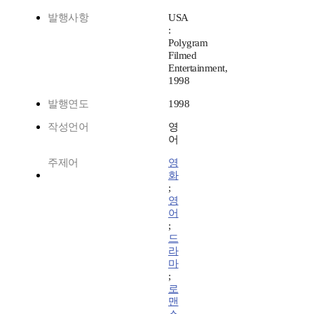
발행사항
USA
:
Polygram
Filmed
Entertainment,
1998
발행연도
1998
작성언어
영
어
주제어
영
화
;
영
어
;
드
라
마
;
로
맨