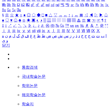
㎒
㎓
㎔
Ω
㏀
㏁
㎊
㎋
㎌
㏖
㏅
㎭
㎮
㎯
㏛
㎩
㎪
㎫
㎬
㏝
㏐
㏓
㏃
㏉
㏜
㏆
§
※
☆
★
○
●
◎
◇
◆
□
■
△
▽
→
←
↑
↓
↔
〓
◁
◀
▷
▶
♤
♠
♡
♥
♧
♣
⊙
◈
▣
◐
◑
▒
▤
▥
▨
▧
▦
▩
♨
☏
☎
☜
☞
¶
†
‡
↕
↗
↙
↖
↘
♭
♩
♪
♬
㉿
㈜
№
㏇
™
㏂
㏘
℡
＃
＆
＊
＠
ª
º
ⅰ
ⅱ
ⅲ
ⅳ
ⅴ
ⅵ
ⅶ
ⅷ
ⅸ
ⅹ
Ⅰ
Ⅱ
Ⅲ
Ⅳ
Ⅴ
Ⅵ
Ⅶ
Ⅷ
Ⅸ
Ⅹ
ا
ب
ت
ث
ج
ح
خ
د
ذ
ر
ز
س
ش
ص
ض
ط
ظ
ع
غ
ف
ق
ک
ل
م
ن
ه
و
ی
닫기
통합검색
국내학술논문
학위논문
해외학술논문
학술지