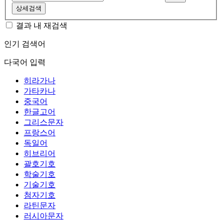
상세검색
결과 내 재검색
인기 검색어
다국어 입력
히라가나
가타카나
중국어
한글고어
그리스문자
프랑스어
독일어
히브리어
괄호기호
학술기호
기술기호
첨자기호
라틴문자
러시아문자