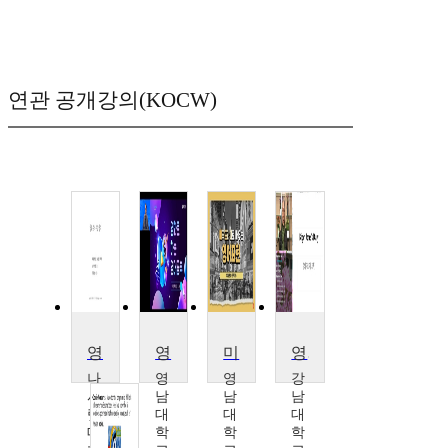
연관 공개강의(KOCW)
영화로 배우는 영어
영화로하는영어공부
미국드라마로배우는영어표현
영화로 배우는 생활영어Ⅰ
나
영
영
강
사
남
남
남
렛
대
대
대
대
학
학
학