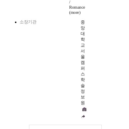
/
Romance
(more)
소장기관
중
앙
대
학
교
서
울
캠
퍼
스
학
술
정
보
원