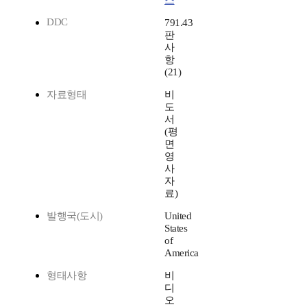
스
DDC
791.43
판
사
항
(21)
자료형태
비
도
서
(평
면
영
사
자
료)
발행국(도시)
United
States
of
America
형태사항
비
디
오