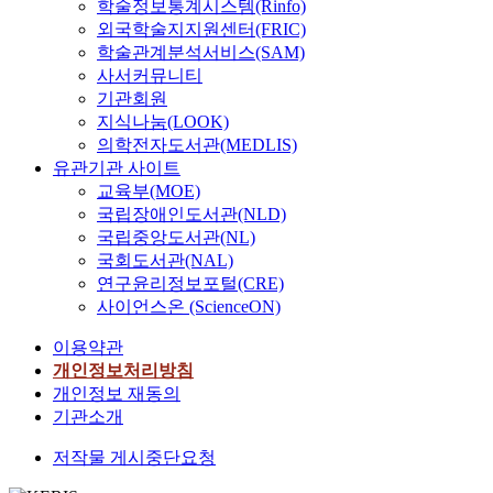
학술정보통계시스템(Rinfo)
외국학술지지원센터(FRIC)
학술관계분석서비스(SAM)
사서커뮤니티
기관회원
지식나눔(LOOK)
의학전자도서관(MEDLIS)
유관기관 사이트
교육부(MOE)
국립장애인도서관(NLD)
국립중앙도서관(NL)
국회도서관(NAL)
연구윤리정보포털(CRE)
사이언스온 (ScienceON)
이용약관
개인정보처리방침
개인정보 재동의
기관소개
저작물 게시중단요청