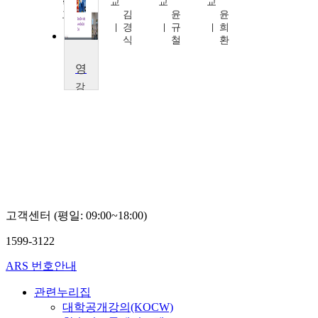
학
교
교
교
교
김
윤
윤
양
경
규
희
현
식
철
환
철
영화로 배우는 생활영어Ⅱ
강
남
대
학
교
윤
희
환
고객센터 (평일: 09:00~18:00)
1599-3122
ARS 번호안내
관련누리집
대학공개강의(KOCW)