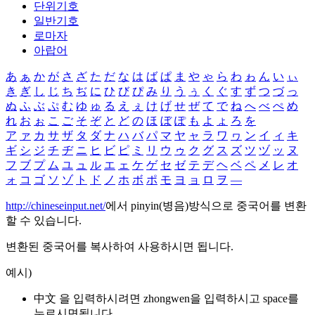
단위기호
일반기호
로마자
아랍어
あ
ぁ
か
が
さ
ざ
た
だ
な
は
ば
ぱ
ま
や
ゃ
ら
わ
ゎ
ん
い
ぃ
き
ぎ
し
じ
ち
ぢ
に
ひ
び
ぴ
み
り
う
ぅ
く
ぐ
す
ず
つ
づ
っ
ぬ
ふ
ぶ
ぷ
む
ゆ
ゅ
る
え
ぇ
け
げ
せ
ぜ
て
で
ね
へ
べ
ぺ
め
れ
お
ぉ
こ
ご
そ
ぞ
と
ど
の
ほ
ぼ
ぽ
も
よ
ょ
ろ
を
ア
ァ
カ
サ
ザ
タ
ダ
ナ
ハ
バ
パ
マ
ヤ
ャ
ラ
ワ
ヮ
ン
イ
ィ
キ
ギ
シ
ジ
チ
ヂ
ニ
ヒ
ビ
ピ
ミ
リ
ウ
ゥ
ク
グ
ス
ズ
ツ
ヅ
ッ
ヌ
フ
ブ
プ
ム
ユ
ュ
ル
エ
ェ
ケ
ゲ
セ
ゼ
テ
デ
ヘ
ベ
ペ
メ
レ
オ
ォ
コ
ゴ
ソ
ゾ
ト
ド
ノ
ホ
ボ
ポ
モ
ヨ
ョ
ロ
ヲ
―
http://chineseinput.net/
에서 pinyin(병음)방식으로 중국어를 변환
할 수 있습니다.
변환된 중국어를 복사하여 사용하시면 됩니다.
예시)
中文 을 입력하시려면
zhongwen
을 입력하시고 space를
누르시면됩니다.