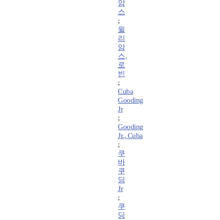
암
스
;
윌
리
암
스,
로
빈
;
Cuba
Gooding
Jr
;
Gooding
Jr., Cuba
;
쿠
바
쿠
딩
Jr
;
쿠
딩