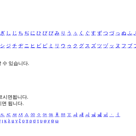
ぎ
し
じ
ち
ぢ
に
ひ
び
ぴ
み
り
う
ぅ
く
ぐ
す
ず
つ
づ
っ
ぬ
ふ
シ
ジ
チ
ヂ
ニ
ヒ
ビ
ピ
ミ
リ
ウ
ゥ
ク
グ
ス
ズ
ツ
ヅ
ッ
ヌ
フ
ブ
할 수 있습니다.
누르시면됩니다.
시면 됩니다.
ㅻ
ㅼ
ㅽ
ㅾ
ㅿ
ㆀ
ㆁ
ㆂ
ㆃ
ㆄ
ㆅ
ㆆ
ㆇ
ㆈ
ㆉ
ㆊ
ㆋ
ㆌ
ㆍ
ㆎ
θ
ι
κ
λ
μ
ν
ξ
ο
π
ρ
σ
τ
υ
φ
χ
ψ
ω