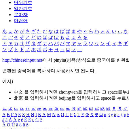
단위기호
일반기호
로마자
아랍어
あ
ぁ
か
が
さ
ざ
た
だ
な
は
ば
ぱ
ま
や
ゃ
ら
わ
ゎ
ん
い
ぃ
き
こ
ご
そ
ぞ
と
ど
の
ほ
ぼ
ぽ
も
よ
ょ
ろ
を
ア
ァ
カ
サ
ザ
タ
ダ
ナ
ハ
バ
パ
マ
ヤ
ャ
ラ
ワ
ヮ
ン
イ
ィ
キ
ギ
ソ
ゾ
ト
ド
ノ
ホ
ボ
ポ
モ
ヨ
ョ
ロ
ヲ
―
http://chineseinput.net/
에서 pinyin(병음)방식으로 중국어를 변환
변환된 중국어를 복사하여 사용하시면 됩니다.
예시)
中文 을 입력하시려면
zhongwen
을 입력하시고 space를
北京 을 입력하시려면
beijing
을 입력하시고 space를 누르
ㅥ
ㅦ
ㅧ
ㅨ
ㅩ
ㅪ
ㅫ
ㅬ
ㅭ
ㅮ
ㅯ
ㅰ
ㅱ
ㅲ
ㅳ
ㅴ
ㅵ
ㅶ
ㅷ
ㅸ
ㅹ
ㅺ
Α
Β
Γ
Δ
Ε
Ζ
Η
Θ
Ι
Κ
Λ
Μ
Ν
Ξ
Ο
Π
Ρ
Σ
Τ
Υ
Φ
Χ
Ψ
Ω
α
β
γ
δ
ε
ζ
η
á
à
Á
À
é
è
É
È
ç
Ç
ê
Ä
Ö
Ü
ä
ö
ü
ß