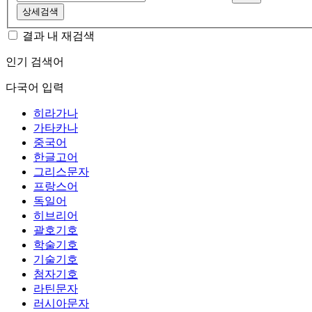
상세검색
결과 내 재검색
인기 검색어
다국어 입력
히라가나
가타카나
중국어
한글고어
그리스문자
프랑스어
독일어
히브리어
괄호기호
학술기호
기술기호
첨자기호
라틴문자
러시아문자