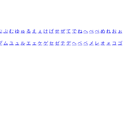
ぶ
ぷ
む
ゆ
ゅ
る
え
ぇ
け
げ
せ
ぜ
て
で
ね
へ
べ
ぺ
め
れ
お
ぉ
プ
ム
ユ
ュ
ル
エ
ェ
ケ
ゲ
セ
ゼ
テ
デ
ヘ
ベ
ペ
メ
レ
オ
ォ
コ
ゴ