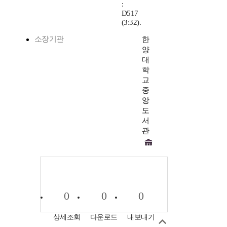
:
D517
(3:32).
소장기관
한
양
대
학
교
중
앙
도
서
관
0
0
0
상세조회
다운로드
내보내기