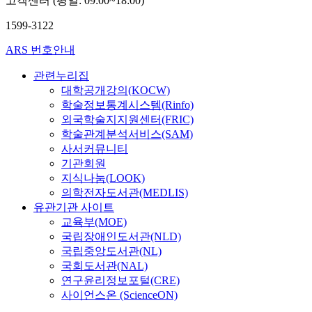
고객센터 (평일: 09:00~18:00)
1599-3122
ARS 번호안내
관련누리집
대학공개강의(KOCW)
학술정보통계시스템(Rinfo)
외국학술지지원센터(FRIC)
학술관계분석서비스(SAM)
사서커뮤니티
기관회원
지식나눔(LOOK)
의학전자도서관(MEDLIS)
유관기관 사이트
교육부(MOE)
국립장애인도서관(NLD)
국립중앙도서관(NL)
국회도서관(NAL)
연구윤리정보포털(CRE)
사이언스온 (ScienceON)