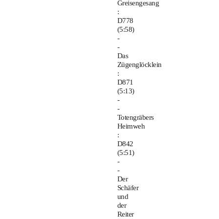
Greisengesang
:
D778
(5:58)
-
-
Das
Zügenglöcklein
:
D871
(5:13)
-
-
Totengräbers
Heimweh
:
D842
(5:51)
-
-
Der
Schäfer
und
der
Reiter