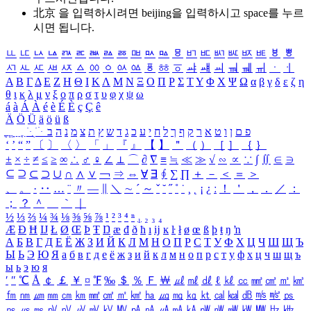
北京 을 입력하시려면
beijing
을 입력하시고 space를 누르
시면 됩니다.
ㅥ
ㅦ
ㅧ
ㅨ
ㅩ
ㅪ
ㅫ
ㅬ
ㅭ
ㅮ
ㅯ
ㅰ
ㅱ
ㅲ
ㅳ
ㅴ
ㅵ
ㅶ
ㅷ
ㅸ
ㅹ
ㅺ
ㅻ
ㅼ
ㅽ
ㅾ
ㅿ
ㆀ
ㆁ
ㆂ
ㆃ
ㆄ
ㆅ
ㆆ
ㆇ
ㆈ
ㆉ
ㆊ
ㆋ
ㆌ
ㆍ
ㆎ
Α
Β
Γ
Δ
Ε
Ζ
Η
Θ
Ι
Κ
Λ
Μ
Ν
Ξ
Ο
Π
Ρ
Σ
Τ
Υ
Φ
Χ
Ψ
Ω
α
β
γ
δ
ε
ζ
η
θ
ι
κ
λ
μ
ν
ξ
ο
π
ρ
σ
τ
υ
φ
χ
ψ
ω
á
à
Á
À
é
è
É
È
ç
Ç
ê
Ä
Ö
Ü
ä
ö
ü
ß
ְ
ֳ
ֲ
ֱ
ָ
ַ
ֵ
ֶ
ִ
ֹ
ּ
ֻ
ׂ
ׁ
ּ
ב
ה
נ
מ
צ
ת
ץ
ש
ד
ג
כ
ע
י
ח
ל
ך
ף
ק
ר
א
ט
ו
ן
ם
פ
‘
’
“
”
〔
〕
〈
〉
「
」
『
』
【
】
＂
（
）
［
］
｛
｝
±
×
÷
≠
≤
≥
∞
∴
♂
♀
∠
⊥
⌒
∂
∇
≡
≒
≪
≫
√
∽
∝
∵
∫
∬
∈
∋
⊆
⊇
⊂
⊃
∪
∩
∧
∨
￢
⇒
⇔
∀
∃
∮
∑
∏
＋
－
＜
＝
＞
、
。
·
‥
…
¨
〃
―
∥
＼
∼
´
～
ˇ
˘
˝
˚
˙
¸
˛
¡
¿
ː
！
＇
，
．
／
：
；
？
＾
＿
｀
｜
½
⅓
⅔
¼
¾
⅛
⅜
⅝
⅞
¹
²
³
⁴
ⁿ
₁
₂
₃
₄
Æ
Ð
Ħ
Ĳ
Ł
Ø
Œ
Þ
Ŧ
Ŋ
æ
đ
ð
ħ
ı
ĳ
ĸ
ŀ
ł
ø
œ
ß
þ
ŧ
ŋ
ŉ
А
Б
В
Г
Д
Е
Ё
Ж
З
И
Й
К
Л
М
Н
О
П
Р
С
Т
У
Ф
Х
Ц
Ч
Ш
Щ
Ъ
Ы
Ь
Э
Ю
Я
а
б
в
г
д
е
ё
ж
з
и
й
к
л
м
н
о
п
р
с
т
у
ф
х
ц
ч
ш
щ
ъ
ы
ь
э
ю
я
′
″
℃
Å
￠
￡
￥
¤
℉
‰
＄
％
Ｆ
￦
㎕
㎖
㎗
ℓ
㎘
㏄
㎣
㎤
㎥
㎦
㎙
㎚
㎛
㎜
㎝
㎞
㎟
㎠
㎡
㎢
㏊
㎍
㎎
㎏
㏏
㎈
㎉
㏈
㎧
㎨
㎰
㎱
㎲
㎳
㎴
㎵
㎶
㎷
㎸
㎹
㎀
㎁
㎂
㎃
㎄
㎺
㎻
㎽
㎾
㎿
㎐
㎑