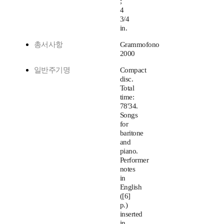
;
4
3/4
in.
총서사항
Grammofono
2000
일반주기명
Compact
disc.
Total
time:
78'34.
Songs
for
baritone
and
piano.
Performer
notes
in
English
([6]
p.)
inserted
in