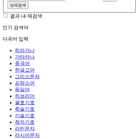
상세검색
결과 내 재검색
인기 검색어
다국어 입력
히라가나
가타카나
중국어
한글고어
그리스문자
프랑스어
독일어
히브리어
괄호기호
학술기호
기술기호
첨자기호
라틴문자
러시아문자