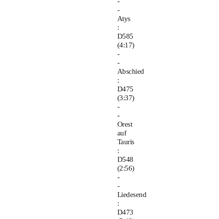
-
-
Atys
:
D585
(4:17)
-
-
Abschied
:
D475
(3:37)
-
-
Orest
auf
Tauris
:
D548
(2:56)
-
-
Liedesend
:
D473