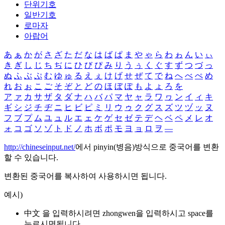
단위기호
일반기호
로마자
아랍어
あ
ぁ
か
が
さ
ざ
た
だ
な
は
ば
ぱ
ま
や
ゃ
ら
わ
ゎ
ん
い
ぃ
き
ぎ
し
じ
ち
ぢ
に
ひ
び
ぴ
み
り
う
ぅ
く
ぐ
す
ず
つ
づ
っ
ぬ
ふ
ぶ
ぷ
む
ゆ
ゅ
る
え
ぇ
け
げ
せ
ぜ
て
で
ね
へ
べ
ぺ
め
れ
お
ぉ
こ
ご
そ
ぞ
と
ど
の
ほ
ぼ
ぽ
も
よ
ょ
ろ
を
ア
ァ
カ
サ
ザ
タ
ダ
ナ
ハ
バ
パ
マ
ヤ
ャ
ラ
ワ
ヮ
ン
イ
ィ
キ
ギ
シ
ジ
チ
ヂ
ニ
ヒ
ビ
ピ
ミ
リ
ウ
ゥ
ク
グ
ス
ズ
ツ
ヅ
ッ
ヌ
フ
ブ
プ
ム
ユ
ュ
ル
エ
ェ
ケ
ゲ
セ
ゼ
テ
デ
ヘ
ベ
ペ
メ
レ
オ
ォ
コ
ゴ
ソ
ゾ
ト
ド
ノ
ホ
ボ
ポ
モ
ヨ
ョ
ロ
ヲ
―
http://chineseinput.net/
에서 pinyin(병음)방식으로 중국어를 변환
할 수 있습니다.
변환된 중국어를 복사하여 사용하시면 됩니다.
예시)
中文 을 입력하시려면
zhongwen
을 입력하시고 space를
누르시면됩니다.