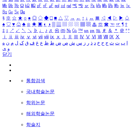
㎒
㎓
㎔
Ω
㏀
㏁
㎊
㎋
㎌
㏖
㏅
㎭
㎮
㎯
㏛
㎩
㎪
㎫
㎬
㏝
㏐
㏓
㏃
㏉
㏜
㏆
§
※
☆
★
○
●
◎
◇
◆
□
■
△
▽
→
←
↑
↓
↔
〓
◁
◀
▷
▶
♤
♠
♡
♥
♧
♣
⊙
◈
▣
◐
◑
▒
▤
▥
▨
▧
▦
▩
♨
☏
☎
☜
☞
¶
†
‡
↕
↗
↙
↖
↘
♭
♩
♪
♬
㉿
㈜
№
㏇
™
㏂
㏘
℡
＃
＆
＊
＠
ª
º
ⅰ
ⅱ
ⅲ
ⅳ
ⅴ
ⅵ
ⅶ
ⅷ
ⅸ
ⅹ
Ⅰ
Ⅱ
Ⅲ
Ⅳ
Ⅴ
Ⅵ
Ⅶ
Ⅷ
Ⅸ
Ⅹ
ا
ب
ت
ث
ج
ح
خ
د
ذ
ر
ز
س
ش
ص
ض
ط
ظ
ع
غ
ف
ق
ک
ل
م
ن
ه
و
ی
닫기
통합검색
국내학술논문
학위논문
해외학술논문
학술지