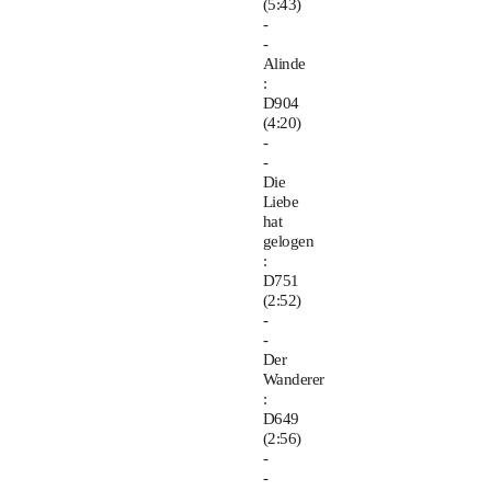
(5:43)
-
-
Alinde
:
D904
(4:20)
-
-
Die
Liebe
hat
gelogen
:
D751
(2:52)
-
-
Der
Wanderer
:
D649
(2:56)
-
-