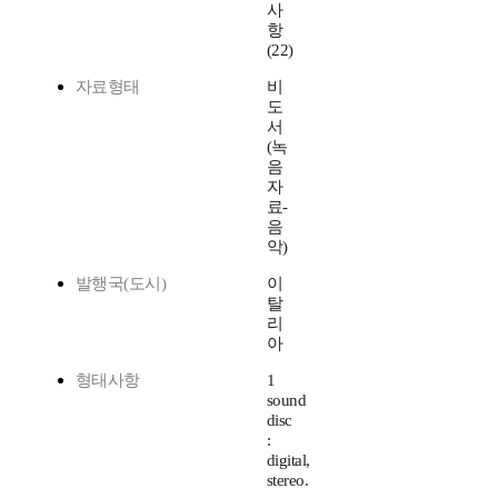
사
항
(22)
자료형태
비
도
서
(녹
음
자
료-
음
악)
발행국(도시)
이
탈
리
아
형태사항
1
sound
disc
:
digital,
stereo.