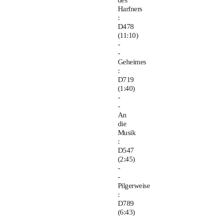
des
Harfners
:
D478
(11:10)
-
-
Geheimes
:
D719
(1:40)
-
-
An
die
Musik
:
D547
(2:45)
-
-
Pilgerweise
:
D789
(6:43)