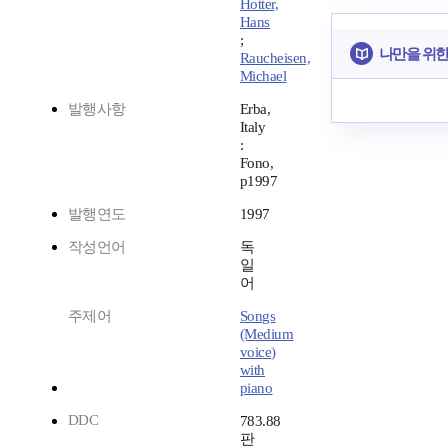
Hotter,
Hans
;
나만을 위한
Raucheisen,
Michael
발행사항
Erba,
Italy
:
Fono,
p1997
발행연도
1997
작성언어
독
일
어
주제어
Songs
(Medium
voice)
with
piano
DDC
783.88
판