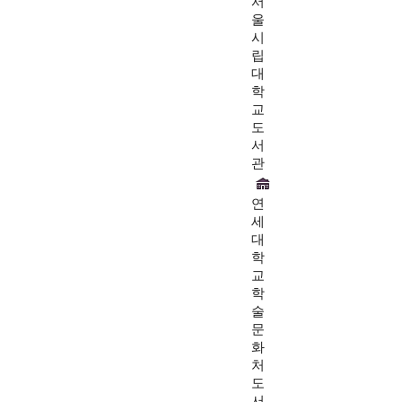
서
울
시
립
대
학
교
도
서
관
연
세
대
학
교
학
술
문
화
처
도
서