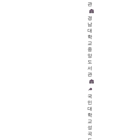
관
경
남
대
학
교
중
앙
도
서
관
국
민
대
학
교
성
곡