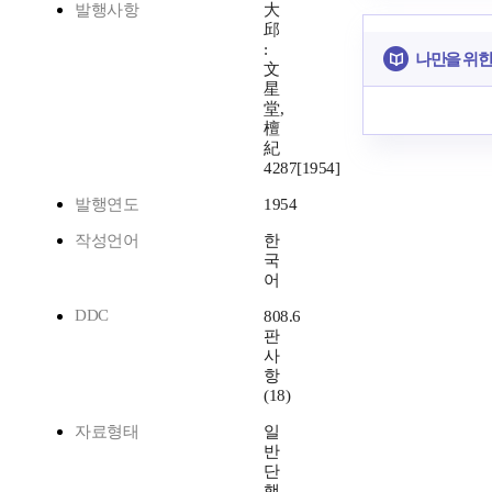
발행사항
大
邱
:
나만을 위한
文
星
堂,
檀
紀
4287[1954]
발행연도
1954
작성언어
한
국
어
DDC
808.6
판
사
항
(18)
자료형태
일
반
단
행