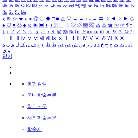
㎒
㎓
㎔
Ω
㏀
㏁
㎊
㎋
㎌
㏖
㏅
㎭
㎮
㎯
㏛
㎩
㎪
㎫
㎬
㏝
㏐
㏓
㏃
㏉
㏜
㏆
§
※
☆
★
○
●
◎
◇
◆
□
■
△
▽
→
←
↑
↓
↔
〓
◁
◀
▷
▶
♤
♠
♡
♥
♧
♣
⊙
◈
▣
◐
◑
▒
▤
▥
▨
▧
▦
▩
♨
☏
☎
☜
☞
¶
†
‡
↕
↗
↙
↖
↘
♭
♩
♪
♬
㉿
㈜
№
㏇
™
㏂
㏘
℡
＃
＆
＊
＠
ª
º
ⅰ
ⅱ
ⅲ
ⅳ
ⅴ
ⅵ
ⅶ
ⅷ
ⅸ
ⅹ
Ⅰ
Ⅱ
Ⅲ
Ⅳ
Ⅴ
Ⅵ
Ⅶ
Ⅷ
Ⅸ
Ⅹ
ا
ب
ت
ث
ج
ح
خ
د
ذ
ر
ز
س
ش
ص
ض
ط
ظ
ع
غ
ف
ق
ک
ل
م
ن
ه
و
ی
닫기
통합검색
국내학술논문
학위논문
해외학술논문
학술지