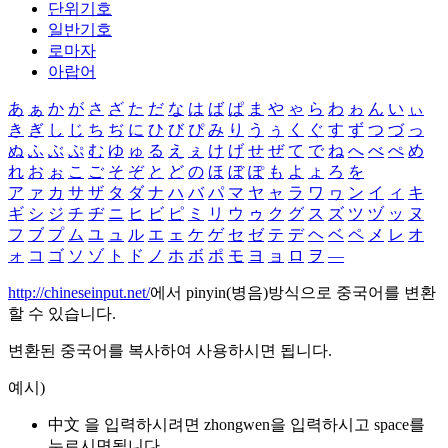
단위기호
일반기호
로마자
아랍어
あ
ぁ
か
が
さ
ざ
た
だ
な
は
ば
ぱ
ま
や
ゃ
ら
わ
ゎ
ん
い
ぃ
き
ぎ
し
じ
ち
ぢ
に
ひ
び
ぴ
み
り
う
ぅ
く
ぐ
す
ず
つ
づ
っ
ぬ
ふ
ぶ
ぷ
む
ゆ
ゅ
る
え
ぇ
け
げ
せ
ぜ
て
で
ね
へ
べ
ぺ
め
れ
お
ぉ
こ
ご
そ
ぞ
と
ど
の
ほ
ぼ
ぽ
も
よ
ょ
ろ
を
ア
ァ
カ
サ
ザ
タ
ダ
ナ
ハ
バ
パ
マ
ヤ
ャ
ラ
ワ
ヮ
ン
イ
ィ
キ
ギ
シ
ジ
チ
ヂ
ニ
ヒ
ビ
ピ
ミ
リ
ウ
ゥ
ク
グ
ス
ズ
ツ
ヅ
ッ
ヌ
フ
ブ
プ
ム
ユ
ュ
ル
エ
ェ
ケ
ゲ
セ
ゼ
テ
デ
ヘ
ベ
ペ
メ
レ
オ
ォ
コ
ゴ
ソ
ゾ
ト
ド
ノ
ホ
ボ
ポ
モ
ヨ
ョ
ロ
ヲ
―
http://chineseinput.net/
에서 pinyin(병음)방식으로 중국어를 변환
할 수 있습니다.
변환된 중국어를 복사하여 사용하시면 됩니다.
예시)
中文 을 입력하시려면
zhongwen
을 입력하시고 space를
누르시면됩니다.