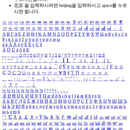
北京 을 입력하시려면
beijing
을 입력하시고 space를 누르
시면 됩니다.
ㅥ
ㅦ
ㅧ
ㅨ
ㅩ
ㅪ
ㅫ
ㅬ
ㅭ
ㅮ
ㅯ
ㅰ
ㅱ
ㅲ
ㅳ
ㅴ
ㅵ
ㅶ
ㅷ
ㅸ
ㅹ
ㅺ
ㅻ
ㅼ
ㅽ
ㅾ
ㅿ
ㆀ
ㆁ
ㆂ
ㆃ
ㆄ
ㆅ
ㆆ
ㆇ
ㆈ
ㆉ
ㆊ
ㆋ
ㆌ
ㆍ
ㆎ
Α
Β
Γ
Δ
Ε
Ζ
Η
Θ
Ι
Κ
Λ
Μ
Ν
Ξ
Ο
Π
Ρ
Σ
Τ
Υ
Φ
Χ
Ψ
Ω
α
β
γ
δ
ε
ζ
η
θ
ι
κ
λ
μ
ν
ξ
ο
π
ρ
σ
τ
υ
φ
χ
ψ
ω
á
à
Á
À
é
è
É
È
ç
Ç
ê
Ä
Ö
Ü
ä
ö
ü
ß
ְ
ֳ
ֲ
ֱ
ָ
ַ
ֵ
ֶ
ִ
ֹ
ּ
ֻ
ׂ
ׁ
ּ
ב
ה
נ
מ
צ
ת
ץ
ש
ד
ג
כ
ע
י
ח
ל
ך
ף
ק
ר
א
ט
ו
ן
ם
פ
‘
’
“
”
〔
〕
〈
〉
「
」
『
』
【
】
＂
（
）
［
］
｛
｝
±
×
÷
≠
≤
≥
∞
∴
♂
♀
∠
⊥
⌒
∂
∇
≡
≒
≪
≫
√
∽
∝
∵
∫
∬
∈
∋
⊆
⊇
⊂
⊃
∪
∩
∧
∨
￢
⇒
⇔
∀
∃
∮
∑
∏
＋
－
＜
＝
＞
、
。
·
‥
…
¨
〃
―
∥
＼
∼
´
～
ˇ
˘
˝
˚
˙
¸
˛
¡
¿
ː
！
＇
，
．
／
：
；
？
＾
＿
｀
｜
½
⅓
⅔
¼
¾
⅛
⅜
⅝
⅞
¹
²
³
⁴
ⁿ
₁
₂
₃
₄
Æ
Ð
Ħ
Ĳ
Ł
Ø
Œ
Þ
Ŧ
Ŋ
æ
đ
ð
ħ
ı
ĳ
ĸ
ŀ
ł
ø
œ
ß
þ
ŧ
ŋ
ŉ
А
Б
В
Г
Д
Е
Ё
Ж
З
И
Й
К
Л
М
Н
О
П
Р
С
Т
У
Ф
Х
Ц
Ч
Ш
Щ
Ъ
Ы
Ь
Э
Ю
Я
а
б
в
г
д
е
ё
ж
з
и
й
к
л
м
н
о
п
р
с
т
у
ф
х
ц
ч
ш
щ
ъ
ы
ь
э
ю
я
′
″
℃
Å
￠
￡
￥
¤
℉
‰
＄
％
Ｆ
￦
㎕
㎖
㎗
ℓ
㎘
㏄
㎣
㎤
㎥
㎦
㎙
㎚
㎛
㎜
㎝
㎞
㎟
㎠
㎡
㎢
㏊
㎍
㎎
㎏
㏏
㎈
㎉
㏈
㎧
㎨
㎰
㎱
㎲
㎳
㎴
㎵
㎶
㎷
㎸
㎹
㎀
㎁
㎂
㎃
㎄
㎺
㎻
㎽
㎾
㎿
㎐
㎑