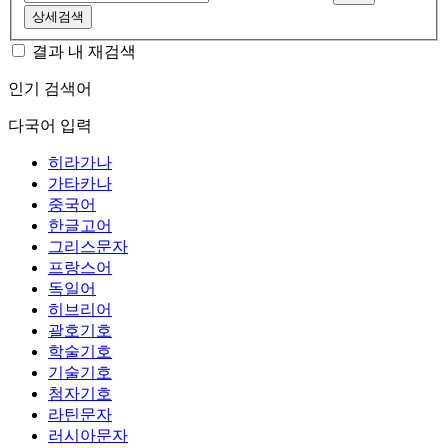
상세검색
결과 내 재검색
인기 검색어
다국어 입력
히라가나
가타카나
중국어
한글고어
그리스문자
프랑스어
독일어
히브리어
괄호기호
학술기호
기술기호
첨자기호
라틴문자
러시아문자