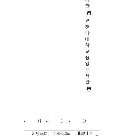
관
전
남
대
학
교
중
앙
도
서
관
0
0
0
상세조회
다운로드
내보내기