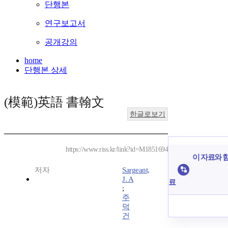
단행본
연구보고서
공개강의
home
단행본 상세
(模範)英語 書翰文
한글로보기
https://www.riss.kr/link?id=M1851694
이 자료와 함
저자
Sargeant,
J. A
료
;
주
덕
건