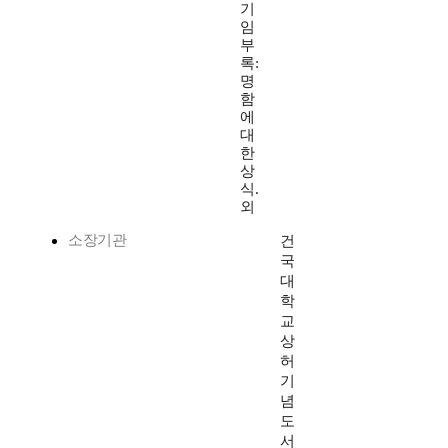
기
임
부
록:
명
함
에
대
한
상
식.
외
소장기관
건
국
대
학
교
상
허
기
념
도
서