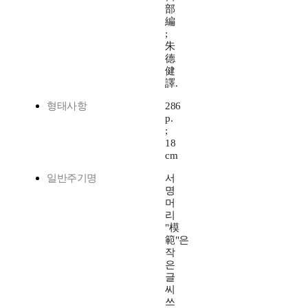
部
編
;
朱
德
健
譯.
형태사항
286
p.
;
18
cm
일반주기명
서
명
머
리
"模
範"은
작
은
글
씨
쓰