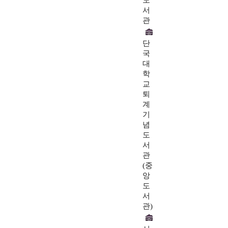
도
서
관
단
국
대
학
교
퇴
계
기
념
도
서
관
(중
앙
도
서
관)