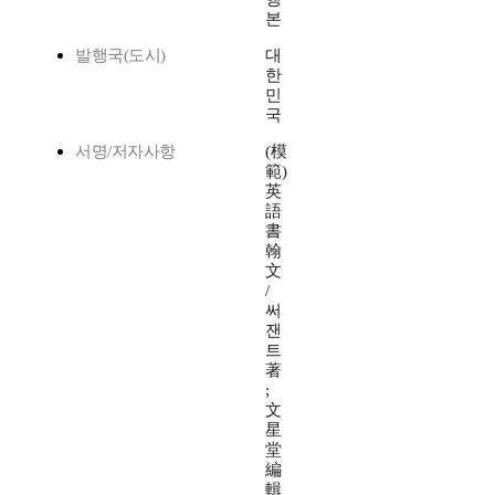
본
발행국(도시)
대
한
민
국
서명/저자사항
(模
範)
英
語
書
翰
文
/
써
잰
트
著
;
文
星
堂
編
輯