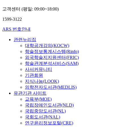
고객센터 (평일: 09:00~18:00)
1599-3122
ARS 번호안내
관련누리집
대학공개강의(KOCW)
학술정보통계시스템(Rinfo)
외국학술지지원센터(FRIC)
학술관계분석서비스(SAM)
사서커뮤니티
기관회원
지식나눔(LOOK)
의학전자도서관(MEDLIS)
유관기관 사이트
교육부(MOE)
국립장애인도서관(NLD)
국립중앙도서관(NL)
국회도서관(NAL)
연구윤리정보포털(CRE)