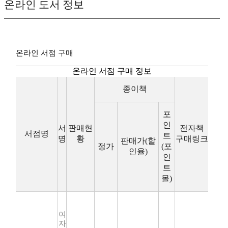
온라인 도서 정보
온라인 서점 구매
온라인 서점 구매 정보
종이책
포
인
서
판매현
전자책
서점명
트
명
황
구매링크
판매가(할
정가
(포
인율)
인
트
몰)
여
자