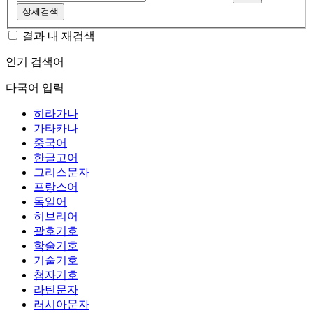
상세검색
결과 내 재검색
인기 검색어
다국어 입력
히라가나
가타카나
중국어
한글고어
그리스문자
프랑스어
독일어
히브리어
괄호기호
학술기호
기술기호
첨자기호
라틴문자
러시아문자