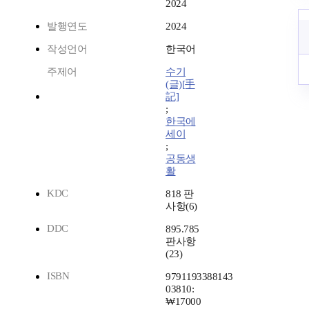
2024
발행연도
2024
작성언어
한국어
주제어
수기
(글)[手
記]
;
한국에
세이
;
공동생
활
KDC
818 판
사항(6)
DDC
895.785
판사항
(23)
ISBN
9791193388143
03810:
₩17000