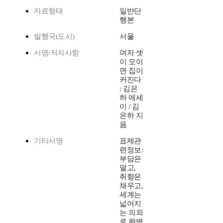
자료형태
일반단
행본
발행국(도시)
서울
서명/저자사항
여자 셋
이 모이
면 집이
커진다
: 김은
하 에세
이 / 김
은하 지
음
기타서명
표제관
련정보:
부담은
덜고,
취향은
채우고,
세계는
넓어지
는 의외
로 완벽