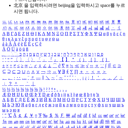
北京 을 입력하시려면
beijing
을 입력하시고 space를 누르
시면 됩니다.
ㅥ
ㅦ
ㅧ
ㅨ
ㅩ
ㅪ
ㅫ
ㅬ
ㅭ
ㅮ
ㅯ
ㅰ
ㅱ
ㅲ
ㅳ
ㅴ
ㅵ
ㅶ
ㅷ
ㅸ
ㅹ
ㅺ
ㅻ
ㅼ
ㅽ
ㅾ
ㅿ
ㆀ
ㆁ
ㆂ
ㆃ
ㆄ
ㆅ
ㆆ
ㆇ
ㆈ
ㆉ
ㆊ
ㆋ
ㆌ
ㆍ
ㆎ
Α
Β
Γ
Δ
Ε
Ζ
Η
Θ
Ι
Κ
Λ
Μ
Ν
Ξ
Ο
Π
Ρ
Σ
Τ
Υ
Φ
Χ
Ψ
Ω
α
β
γ
δ
ε
ζ
η
θ
ι
κ
λ
μ
ν
ξ
ο
π
ρ
σ
τ
υ
φ
χ
ψ
ω
á
à
Á
À
é
è
É
È
ç
Ç
ê
Ä
Ö
Ü
ä
ö
ü
ß
ְ
ֳ
ֲ
ֱ
ָ
ַ
ֵ
ֶ
ִ
ֹ
ּ
ֻ
ׂ
ׁ
ּ
ב
ה
נ
מ
צ
ת
ץ
ש
ד
ג
כ
ע
י
ח
ל
ך
ף
ק
ר
א
ט
ו
ן
ם
פ
‘
’
“
”
〔
〕
〈
〉
「
」
『
』
【
】
＂
（
）
［
］
｛
｝
±
×
÷
≠
≤
≥
∞
∴
♂
♀
∠
⊥
⌒
∂
∇
≡
≒
≪
≫
√
∽
∝
∵
∫
∬
∈
∋
⊆
⊇
⊂
⊃
∪
∩
∧
∨
￢
⇒
⇔
∀
∃
∮
∑
∏
＋
－
＜
＝
＞
、
。
·
‥
…
¨
〃
―
∥
＼
∼
´
～
ˇ
˘
˝
˚
˙
¸
˛
¡
¿
ː
！
＇
，
．
／
：
；
？
＾
＿
｀
｜
½
⅓
⅔
¼
¾
⅛
⅜
⅝
⅞
¹
²
³
⁴
ⁿ
₁
₂
₃
₄
Æ
Ð
Ħ
Ĳ
Ł
Ø
Œ
Þ
Ŧ
Ŋ
æ
đ
ð
ħ
ı
ĳ
ĸ
ŀ
ł
ø
œ
ß
þ
ŧ
ŋ
ŉ
А
Б
В
Г
Д
Е
Ё
Ж
З
И
Й
К
Л
М
Н
О
П
Р
С
Т
У
Ф
Х
Ц
Ч
Ш
Щ
Ъ
Ы
Ь
Э
Ю
Я
а
б
в
г
д
е
ё
ж
з
и
й
к
л
м
н
о
п
р
с
т
у
ф
х
ц
ч
ш
щ
ъ
ы
ь
э
ю
я
′
″
℃
Å
￠
￡
￥
¤
℉
‰
＄
％
Ｆ
￦
㎕
㎖
㎗
ℓ
㎘
㏄
㎣
㎤
㎥
㎦
㎙
㎚
㎛
㎜
㎝
㎞
㎟
㎠
㎡
㎢
㏊
㎍
㎎
㎏
㏏
㎈
㎉
㏈
㎧
㎨
㎰
㎱
㎲
㎳
㎴
㎵
㎶
㎷
㎸
㎹
㎀
㎁
㎂
㎃
㎄
㎺
㎻
㎽
㎾
㎿
㎐
㎑