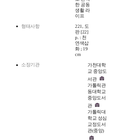
한 공동
생활 라
이프
형태사항
221, 도
판 [22]
p. : 천
연색삽
화 ; 19
cm
소장기관
가천대학
교 중앙도
서관
가톨릭관
동대학교
중앙도서
관
가톨릭대
학교 성심
교정도서
관(중앙)