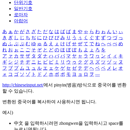
단위기호
일반기호
로마자
아랍어
あ
ぁ
か
が
さ
ざ
た
だ
な
は
ば
ぱ
ま
や
ゃ
ら
わ
ゎ
ん
い
ぃ
き
ぎ
し
じ
ち
ぢ
に
ひ
び
ぴ
み
り
う
ぅ
く
ぐ
す
ず
つ
づ
っ
ぬ
ふ
ぶ
ぷ
む
ゆ
ゅ
る
え
ぇ
け
げ
せ
ぜ
て
で
ね
へ
べ
ぺ
め
れ
お
ぉ
こ
ご
そ
ぞ
と
ど
の
ほ
ぼ
ぽ
も
よ
ょ
ろ
を
ア
ァ
カ
サ
ザ
タ
ダ
ナ
ハ
バ
パ
マ
ヤ
ャ
ラ
ワ
ヮ
ン
イ
ィ
キ
ギ
シ
ジ
チ
ヂ
ニ
ヒ
ビ
ピ
ミ
リ
ウ
ゥ
ク
グ
ス
ズ
ツ
ヅ
ッ
ヌ
フ
ブ
プ
ム
ユ
ュ
ル
エ
ェ
ケ
ゲ
セ
ゼ
テ
デ
ヘ
ベ
ペ
メ
レ
オ
ォ
コ
ゴ
ソ
ゾ
ト
ド
ノ
ホ
ボ
ポ
モ
ヨ
ョ
ロ
ヲ
―
http://chineseinput.net/
에서 pinyin(병음)방식으로 중국어를 변환
할 수 있습니다.
변환된 중국어를 복사하여 사용하시면 됩니다.
예시)
中文 을 입력하시려면
zhongwen
을 입력하시고 space를
누르시면됩니다.