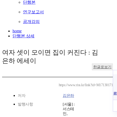
단행본
연구보고서
공개강의
home
단행본 상세
여자 셋이 모이면 집이 커진다 : 김
은하 에세이
한글로보기
https://www.riss.kr/link?id=M17130171
료
저자
김은하
발행사항
[서울] :
서스테
인,