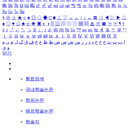
㎒
㎓
㎔
Ω
㏀
㏁
㎊
㎋
㎌
㏖
㏅
㎭
㎮
㎯
㏛
㎩
㎪
㎫
㎬
㏝
㏐
㏓
㏃
㏉
㏜
㏆
§
※
☆
★
○
●
◎
◇
◆
□
■
△
▽
→
←
↑
↓
↔
〓
◁
◀
▷
▶
♤
♠
♡
♥
♧
♣
⊙
◈
▣
◐
◑
▒
▤
▥
▨
▧
▦
▩
♨
☏
☎
☜
☞
¶
†
‡
↕
↗
↙
↖
↘
♭
♩
♪
♬
㉿
㈜
№
㏇
™
㏂
㏘
℡
＃
＆
＊
＠
ª
º
ⅰ
ⅱ
ⅲ
ⅳ
ⅴ
ⅵ
ⅶ
ⅷ
ⅸ
ⅹ
Ⅰ
Ⅱ
Ⅲ
Ⅳ
Ⅴ
Ⅵ
Ⅶ
Ⅷ
Ⅸ
Ⅹ
ا
ب
ت
ث
ج
ح
خ
د
ذ
ر
ز
س
ش
ص
ض
ط
ظ
ع
غ
ف
ق
ک
ل
م
ن
ه
و
ی
닫기
통합검색
국내학술논문
학위논문
해외학술논문
학술지