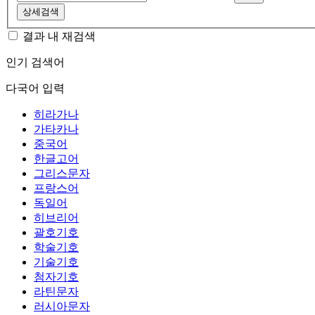
상세검색
결과 내 재검색
인기 검색어
다국어 입력
히라가나
가타카나
중국어
한글고어
그리스문자
프랑스어
독일어
히브리어
괄호기호
학술기호
기술기호
첨자기호
라틴문자
러시아문자