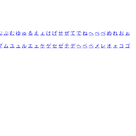
ぶ
ぷ
む
ゆ
ゅ
る
え
ぇ
け
げ
せ
ぜ
て
で
ね
へ
べ
ぺ
め
れ
お
ぉ
プ
ム
ユ
ュ
ル
エ
ェ
ケ
ゲ
セ
ゼ
テ
デ
ヘ
ベ
ペ
メ
レ
オ
ォ
コ
ゴ