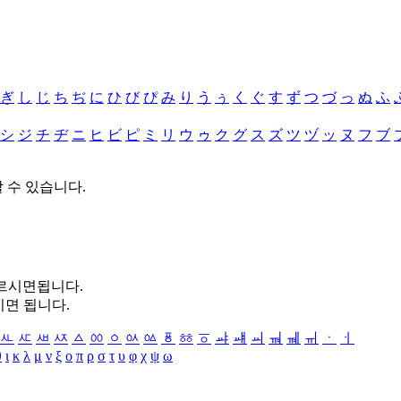
ぎ
し
じ
ち
ぢ
に
ひ
び
ぴ
み
り
う
ぅ
く
ぐ
す
ず
つ
づ
っ
ぬ
ふ
シ
ジ
チ
ヂ
ニ
ヒ
ビ
ピ
ミ
リ
ウ
ゥ
ク
グ
ス
ズ
ツ
ヅ
ッ
ヌ
フ
ブ
할 수 있습니다.
누르시면됩니다.
시면 됩니다.
ㅻ
ㅼ
ㅽ
ㅾ
ㅿ
ㆀ
ㆁ
ㆂ
ㆃ
ㆄ
ㆅ
ㆆ
ㆇ
ㆈ
ㆉ
ㆊ
ㆋ
ㆌ
ㆍ
ㆎ
θ
ι
κ
λ
μ
ν
ξ
ο
π
ρ
σ
τ
υ
φ
χ
ψ
ω