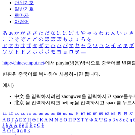
단위기호
일반기호
로마자
아랍어
あ
ぁ
か
が
さ
ざ
た
だ
な
は
ば
ぱ
ま
や
ゃ
ら
わ
ゎ
ん
い
ぃ
き
こ
ご
そ
ぞ
と
ど
の
ほ
ぼ
ぽ
も
よ
ょ
ろ
を
ア
ァ
カ
サ
ザ
タ
ダ
ナ
ハ
バ
パ
マ
ヤ
ャ
ラ
ワ
ヮ
ン
イ
ィ
キ
ギ
ソ
ゾ
ト
ド
ノ
ホ
ボ
ポ
モ
ヨ
ョ
ロ
ヲ
―
http://chineseinput.net/
에서 pinyin(병음)방식으로 중국어를 변환
변환된 중국어를 복사하여 사용하시면 됩니다.
예시)
中文 을 입력하시려면
zhongwen
을 입력하시고 space를
北京 을 입력하시려면
beijing
을 입력하시고 space를 누르
ㅥ
ㅦ
ㅧ
ㅨ
ㅩ
ㅪ
ㅫ
ㅬ
ㅭ
ㅮ
ㅯ
ㅰ
ㅱ
ㅲ
ㅳ
ㅴ
ㅵ
ㅶ
ㅷ
ㅸ
ㅹ
ㅺ
Α
Β
Γ
Δ
Ε
Ζ
Η
Θ
Ι
Κ
Λ
Μ
Ν
Ξ
Ο
Π
Ρ
Σ
Τ
Υ
Φ
Χ
Ψ
Ω
α
β
γ
δ
ε
ζ
η
á
à
Á
À
é
è
É
È
ç
Ç
ê
Ä
Ö
Ü
ä
ö
ü
ß