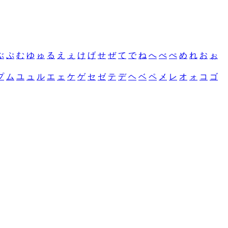
ぶ
ぷ
む
ゆ
ゅ
る
え
ぇ
け
げ
せ
ぜ
て
で
ね
へ
べ
ぺ
め
れ
お
ぉ
プ
ム
ユ
ュ
ル
エ
ェ
ケ
ゲ
セ
ゼ
テ
デ
ヘ
ベ
ペ
メ
レ
オ
ォ
コ
ゴ