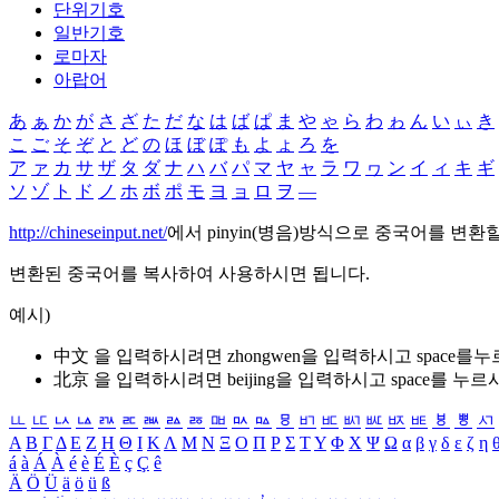
단위기호
일반기호
로마자
아랍어
あ
ぁ
か
が
さ
ざ
た
だ
な
は
ば
ぱ
ま
や
ゃ
ら
わ
ゎ
ん
い
ぃ
き
こ
ご
そ
ぞ
と
ど
の
ほ
ぼ
ぽ
も
よ
ょ
ろ
を
ア
ァ
カ
サ
ザ
タ
ダ
ナ
ハ
バ
パ
マ
ヤ
ャ
ラ
ワ
ヮ
ン
イ
ィ
キ
ギ
ソ
ゾ
ト
ド
ノ
ホ
ボ
ポ
モ
ヨ
ョ
ロ
ヲ
―
http://chineseinput.net/
에서 pinyin(병음)방식으로 중국어를 변환
변환된 중국어를 복사하여 사용하시면 됩니다.
예시)
中文 을 입력하시려면
zhongwen
을 입력하시고 space를
北京 을 입력하시려면
beijing
을 입력하시고 space를 누르
ㅥ
ㅦ
ㅧ
ㅨ
ㅩ
ㅪ
ㅫ
ㅬ
ㅭ
ㅮ
ㅯ
ㅰ
ㅱ
ㅲ
ㅳ
ㅴ
ㅵ
ㅶ
ㅷ
ㅸ
ㅹ
ㅺ
Α
Β
Γ
Δ
Ε
Ζ
Η
Θ
Ι
Κ
Λ
Μ
Ν
Ξ
Ο
Π
Ρ
Σ
Τ
Υ
Φ
Χ
Ψ
Ω
α
β
γ
δ
ε
ζ
η
á
à
Á
À
é
è
É
È
ç
Ç
ê
Ä
Ö
Ü
ä
ö
ü
ß