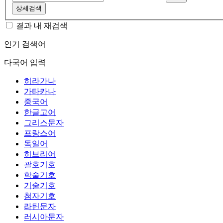
상세검색
결과 내 재검색
인기 검색어
다국어 입력
히라가나
가타카나
중국어
한글고어
그리스문자
프랑스어
독일어
히브리어
괄호기호
학술기호
기술기호
첨자기호
라틴문자
러시아문자