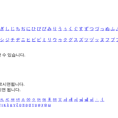
ぎ
し
じ
ち
ぢ
に
ひ
び
ぴ
み
り
う
ぅ
く
ぐ
す
ず
つ
づ
っ
ぬ
ふ
シ
ジ
チ
ヂ
ニ
ヒ
ビ
ピ
ミ
リ
ウ
ゥ
ク
グ
ス
ズ
ツ
ヅ
ッ
ヌ
フ
ブ
할 수 있습니다.
누르시면됩니다.
시면 됩니다.
ㅻ
ㅼ
ㅽ
ㅾ
ㅿ
ㆀ
ㆁ
ㆂ
ㆃ
ㆄ
ㆅ
ㆆ
ㆇ
ㆈ
ㆉ
ㆊ
ㆋ
ㆌ
ㆍ
ㆎ
θ
ι
κ
λ
μ
ν
ξ
ο
π
ρ
σ
τ
υ
φ
χ
ψ
ω