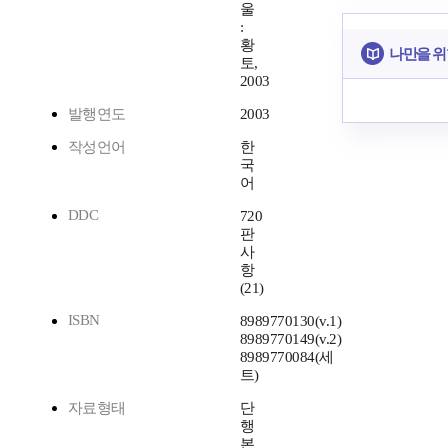
울
:
황
나만을 위
토,
2003
발행연도
2003
작성언어
한
국
어
DDC
720
판
사
항
(21)
ISBN
8989770130(v.1)
8989770149(v.2)
8989770084(세
트)
자료형태
단
행
본