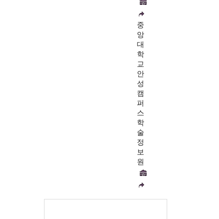
중
앙
대
학
교
안
성
캠
퍼
스
학
술
정
보
원