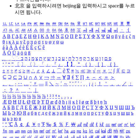
北京 을 입력하시려면
beijing
을 입력하시고 space를 누르
시면 됩니다.
ㅥ
ㅦ
ㅧ
ㅨ
ㅩ
ㅪ
ㅫ
ㅬ
ㅭ
ㅮ
ㅯ
ㅰ
ㅱ
ㅲ
ㅳ
ㅴ
ㅵ
ㅶ
ㅷ
ㅸ
ㅹ
ㅺ
ㅻ
ㅼ
ㅽ
ㅾ
ㅿ
ㆀ
ㆁ
ㆂ
ㆃ
ㆄ
ㆅ
ㆆ
ㆇ
ㆈ
ㆉ
ㆊ
ㆋ
ㆌ
ㆍ
ㆎ
Α
Β
Γ
Δ
Ε
Ζ
Η
Θ
Ι
Κ
Λ
Μ
Ν
Ξ
Ο
Π
Ρ
Σ
Τ
Υ
Φ
Χ
Ψ
Ω
α
β
γ
δ
ε
ζ
η
θ
ι
κ
λ
μ
ν
ξ
ο
π
ρ
σ
τ
υ
φ
χ
ψ
ω
á
à
Á
À
é
è
É
È
ç
Ç
ê
Ä
Ö
Ü
ä
ö
ü
ß
ְ
ֳ
ֲ
ֱ
ָ
ַ
ֵ
ֶ
ִ
ֹ
ּ
ֻ
ׂ
ׁ
ּ
ב
ה
נ
מ
צ
ת
ץ
ש
ד
ג
כ
ע
י
ח
ל
ך
ף
ק
ר
א
ט
ו
ן
ם
פ
‘
’
“
”
〔
〕
〈
〉
「
」
『
』
【
】
＂
（
）
［
］
｛
｝
±
×
÷
≠
≤
≥
∞
∴
♂
♀
∠
⊥
⌒
∂
∇
≡
≒
≪
≫
√
∽
∝
∵
∫
∬
∈
∋
⊆
⊇
⊂
⊃
∪
∩
∧
∨
￢
⇒
⇔
∀
∃
∮
∑
∏
＋
－
＜
＝
＞
、
。
·
‥
…
¨
〃
―
∥
＼
∼
´
～
ˇ
˘
˝
˚
˙
¸
˛
¡
¿
ː
！
＇
，
．
／
：
；
？
＾
＿
｀
｜
½
⅓
⅔
¼
¾
⅛
⅜
⅝
⅞
¹
²
³
⁴
ⁿ
₁
₂
₃
₄
Æ
Ð
Ħ
Ĳ
Ł
Ø
Œ
Þ
Ŧ
Ŋ
æ
đ
ð
ħ
ı
ĳ
ĸ
ŀ
ł
ø
œ
ß
þ
ŧ
ŋ
ŉ
А
Б
В
Г
Д
Е
Ё
Ж
З
И
Й
К
Л
М
Н
О
П
Р
С
Т
У
Ф
Х
Ц
Ч
Ш
Щ
Ъ
Ы
Ь
Э
Ю
Я
а
б
в
г
д
е
ё
ж
з
и
й
к
л
м
н
о
п
р
с
т
у
ф
х
ц
ч
ш
щ
ъ
ы
ь
э
ю
я
′
″
℃
Å
￠
￡
￥
¤
℉
‰
＄
％
Ｆ
￦
㎕
㎖
㎗
ℓ
㎘
㏄
㎣
㎤
㎥
㎦
㎙
㎚
㎛
㎜
㎝
㎞
㎟
㎠
㎡
㎢
㏊
㎍
㎎
㎏
㏏
㎈
㎉
㏈
㎧
㎨
㎰
㎱
㎲
㎳
㎴
㎵
㎶
㎷
㎸
㎹
㎀
㎁
㎂
㎃
㎄
㎺
㎻
㎽
㎾
㎿
㎐
㎑