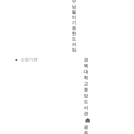
수
님
들
이
기
증
한
도
서
임.
소장기관
경
북
대
학
교
중
앙
도
서
관
광
주