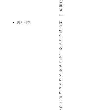
삽
도;
31
cm
총서사항
용
도
별
현
대
건
축
:
현
대
건
축
의
디
자
인
이
론
과
실