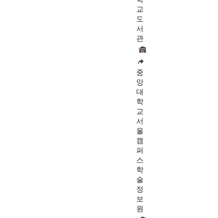
교
도
서
관
중
앙
대
학
교
서
울
캠
퍼
스
학
술
정
보
원