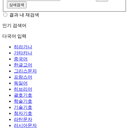
상세검색
결과 내 재검색
인기 검색어
다국어 입력
히라가나
가타카나
중국어
한글고어
그리스문자
프랑스어
독일어
히브리어
괄호기호
학술기호
기술기호
첨자기호
라틴문자
러시아문자