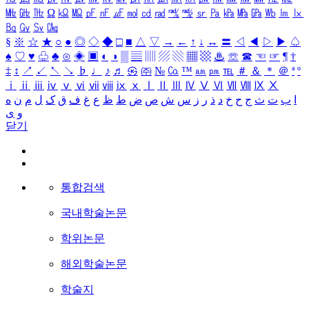
㎒
㎓
㎔
Ω
㏀
㏁
㎊
㎋
㎌
㏖
㏅
㎭
㎮
㎯
㏛
㎩
㎪
㎫
㎬
㏝
㏐
㏓
㏃
㏉
㏜
㏆
§
※
☆
★
○
●
◎
◇
◆
□
■
△
▽
→
←
↑
↓
↔
〓
◁
◀
▷
▶
♤
♠
♡
♥
♧
♣
⊙
◈
▣
◐
◑
▒
▤
▥
▨
▧
▦
▩
♨
☏
☎
☜
☞
¶
†
‡
↕
↗
↙
↖
↘
♭
♩
♪
♬
㉿
㈜
№
㏇
™
㏂
㏘
℡
＃
＆
＊
＠
ª
º
ⅰ
ⅱ
ⅲ
ⅳ
ⅴ
ⅵ
ⅶ
ⅷ
ⅸ
ⅹ
Ⅰ
Ⅱ
Ⅲ
Ⅳ
Ⅴ
Ⅵ
Ⅶ
Ⅷ
Ⅸ
Ⅹ
ا
ب
ت
ث
ج
ح
خ
د
ذ
ر
ز
س
ش
ص
ض
ط
ظ
ع
غ
ف
ق
ک
ل
م
ن
ه
و
ی
닫기
통합검색
국내학술논문
학위논문
해외학술논문
학술지