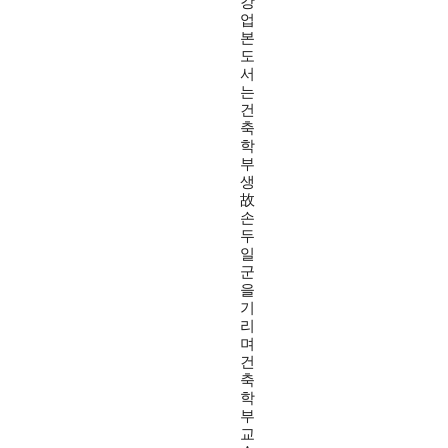
강
업
본
도
서
는
건
축
학
부
생
故
손
두
일
군
을
기
리
며
건
축
학
부
교