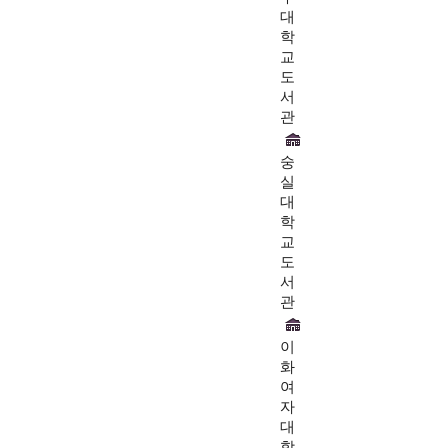
대
학
교
도
서
관
숭
실
대
학
교
도
서
관
이
화
여
자
대
학