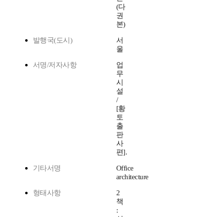
(다
권
본)
발행국(도시)
서
울
서명/저자사항
업
무
시
설
/
[황
토
출
판
사
편].
기타서명
Office
architecture
형태사항
2
책
: