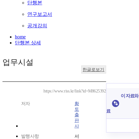
단행본
연구보고서
공개강의
home
단행본 상세
업무시설
한글로보기
https://www.riss.kr/link?id=M8625392
이 자료와 
저자
황
토
료
출
판
사
발행사항
서