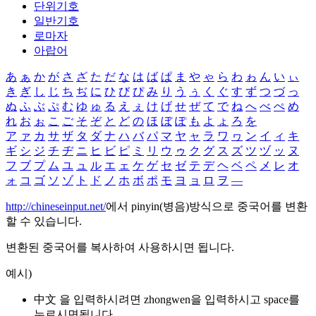
단위기호
일반기호
로마자
아랍어
あ
ぁ
か
が
さ
ざ
た
だ
な
は
ば
ぱ
ま
や
ゃ
ら
わ
ゎ
ん
い
ぃ
き
ぎ
し
じ
ち
ぢ
に
ひ
び
ぴ
み
り
う
ぅ
く
ぐ
す
ず
つ
づ
っ
ぬ
ふ
ぶ
ぷ
む
ゆ
ゅ
る
え
ぇ
け
げ
せ
ぜ
て
で
ね
へ
べ
ぺ
め
れ
お
ぉ
こ
ご
そ
ぞ
と
ど
の
ほ
ぼ
ぽ
も
よ
ょ
ろ
を
ア
ァ
カ
サ
ザ
タ
ダ
ナ
ハ
バ
パ
マ
ヤ
ャ
ラ
ワ
ヮ
ン
イ
ィ
キ
ギ
シ
ジ
チ
ヂ
ニ
ヒ
ビ
ピ
ミ
リ
ウ
ゥ
ク
グ
ス
ズ
ツ
ヅ
ッ
ヌ
フ
ブ
プ
ム
ユ
ュ
ル
エ
ェ
ケ
ゲ
セ
ゼ
テ
デ
ヘ
ベ
ペ
メ
レ
オ
ォ
コ
ゴ
ソ
ゾ
ト
ド
ノ
ホ
ボ
ポ
モ
ヨ
ョ
ロ
ヲ
―
http://chineseinput.net/
에서 pinyin(병음)방식으로 중국어를 변환
할 수 있습니다.
변환된 중국어를 복사하여 사용하시면 됩니다.
예시)
中文 을 입력하시려면
zhongwen
을 입력하시고 space를
누르시면됩니다.