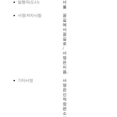
발행국(도시)
서
울
서명/저자사항
꿈
길
에
서
꿈
길
로
/
서
영
은
지
음.
기타서명
서
영
은
신
작
장
편
소