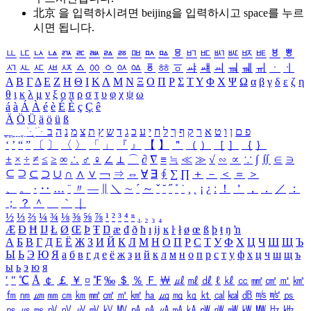
北京 을 입력하시려면
beijing
을 입력하시고 space를 누르
시면 됩니다.
ㅥ
ㅦ
ㅧ
ㅨ
ㅩ
ㅪ
ㅫ
ㅬ
ㅭ
ㅮ
ㅯ
ㅰ
ㅱ
ㅲ
ㅳ
ㅴ
ㅵ
ㅶ
ㅷ
ㅸ
ㅹ
ㅺ
ㅻ
ㅼ
ㅽ
ㅾ
ㅿ
ㆀ
ㆁ
ㆂ
ㆃ
ㆄ
ㆅ
ㆆ
ㆇ
ㆈ
ㆉ
ㆊ
ㆋ
ㆌ
ㆍ
ㆎ
Α
Β
Γ
Δ
Ε
Ζ
Η
Θ
Ι
Κ
Λ
Μ
Ν
Ξ
Ο
Π
Ρ
Σ
Τ
Υ
Φ
Χ
Ψ
Ω
α
β
γ
δ
ε
ζ
η
θ
ι
κ
λ
μ
ν
ξ
ο
π
ρ
σ
τ
υ
φ
χ
ψ
ω
á
à
Á
À
é
è
É
È
ç
Ç
ê
Ä
Ö
Ü
ä
ö
ü
ß
ְ
ֳ
ֲ
ֱ
ָ
ַ
ֵ
ֶ
ִ
ֹ
ּ
ֻ
ׂ
ׁ
ּ
ב
ה
נ
מ
צ
ת
ץ
ש
ד
ג
כ
ע
י
ח
ל
ך
ף
ק
ר
א
ט
ו
ן
ם
פ
‘
’
“
”
〔
〕
〈
〉
「
」
『
』
【
】
＂
（
）
［
］
｛
｝
±
×
÷
≠
≤
≥
∞
∴
♂
♀
∠
⊥
⌒
∂
∇
≡
≒
≪
≫
√
∽
∝
∵
∫
∬
∈
∋
⊆
⊇
⊂
⊃
∪
∩
∧
∨
￢
⇒
⇔
∀
∃
∮
∑
∏
＋
－
＜
＝
＞
、
。
·
‥
…
¨
〃
―
∥
＼
∼
´
～
ˇ
˘
˝
˚
˙
¸
˛
¡
¿
ː
！
＇
，
．
／
：
；
？
＾
＿
｀
｜
½
⅓
⅔
¼
¾
⅛
⅜
⅝
⅞
¹
²
³
⁴
ⁿ
₁
₂
₃
₄
Æ
Ð
Ħ
Ĳ
Ł
Ø
Œ
Þ
Ŧ
Ŋ
æ
đ
ð
ħ
ı
ĳ
ĸ
ŀ
ł
ø
œ
ß
þ
ŧ
ŋ
ŉ
А
Б
В
Г
Д
Е
Ё
Ж
З
И
Й
К
Л
М
Н
О
П
Р
С
Т
У
Ф
Х
Ц
Ч
Ш
Щ
Ъ
Ы
Ь
Э
Ю
Я
а
б
в
г
д
е
ё
ж
з
и
й
к
л
м
н
о
п
р
с
т
у
ф
х
ц
ч
ш
щ
ъ
ы
ь
э
ю
я
′
″
℃
Å
￠
￡
￥
¤
℉
‰
＄
％
Ｆ
￦
㎕
㎖
㎗
ℓ
㎘
㏄
㎣
㎤
㎥
㎦
㎙
㎚
㎛
㎜
㎝
㎞
㎟
㎠
㎡
㎢
㏊
㎍
㎎
㎏
㏏
㎈
㎉
㏈
㎧
㎨
㎰
㎱
㎲
㎳
㎴
㎵
㎶
㎷
㎸
㎹
㎀
㎁
㎂
㎃
㎄
㎺
㎻
㎽
㎾
㎿
㎐
㎑