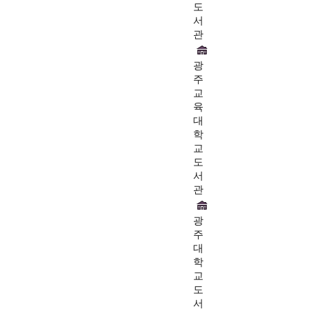
도
서
관
광
주
교
육
대
학
교
도
서
관
광
주
대
학
교
도
서