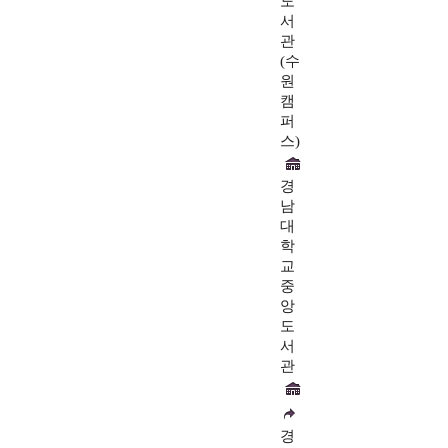
도
서
관
(수
원
캠
퍼
스)
경
남
대
학
교
중
앙
도
서
관
경