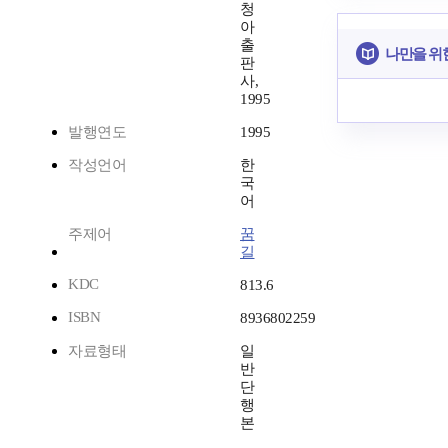
청
아
출
나만을 위
판
사,
1995
발행연도
1995
작성언어
한
국
어
주제어
꿈
길
KDC
813.6
ISBN
8936802259
자료형태
일
반
단
행
본