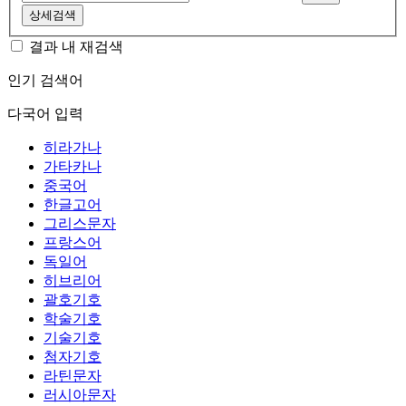
상세검색
결과 내 재검색
인기 검색어
다국어 입력
히라가나
가타카나
중국어
한글고어
그리스문자
프랑스어
독일어
히브리어
괄호기호
학술기호
기술기호
첨자기호
라틴문자
러시아문자