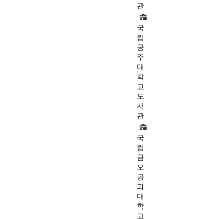
관
국
립
공
주
대
학
교
도
서
관
국
립
금
오
공
과
대
학
교