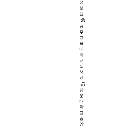
정
보
원
공
주
교
육
대
학
교
도
서
관
광
운
대
학
교
중
앙