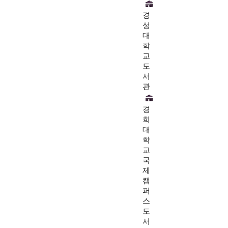
경
성
대
학
교
도
서
관
경
희
대
학
교
국
제
캠
퍼
스
도
서