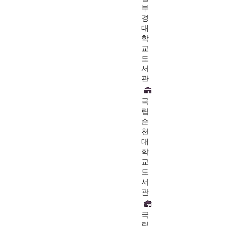
부
경
대
학
교
도
서
관
국
립
순
천
대
학
교
도
서
관
국
립