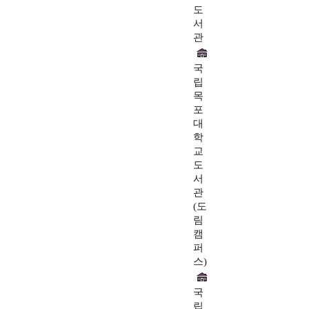
도
서
관
국
립
목
포
대
학
교
도
서
관
(도
림
캠
퍼
스)
국
립