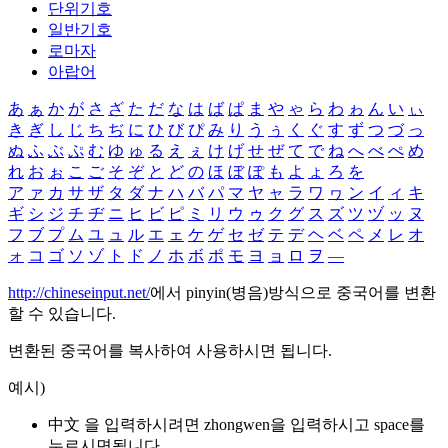
단위기호
일반기호
로마자
아랍어
あ
ぁ
か
が
さ
ざ
た
だ
な
は
ば
ぱ
ま
や
ゃ
ら
わ
ゎ
ん
い
ぃ
き
ぎ
し
じ
ち
ぢ
に
ひ
び
ぴ
み
り
う
ぅ
く
ぐ
す
ず
つ
づ
っ
ぬ
ふ
ぶ
ぷ
む
ゆ
ゅ
る
え
ぇ
け
げ
せ
ぜ
て
で
ね
へ
べ
ぺ
め
れ
お
ぉ
こ
ご
そ
ぞ
と
ど
の
ほ
ぼ
ぽ
も
よ
ょ
ろ
を
ア
ァ
カ
サ
ザ
タ
ダ
ナ
ハ
バ
パ
マ
ヤ
ャ
ラ
ワ
ヮ
ン
イ
ィ
キ
ギ
シ
ジ
チ
ヂ
ニ
ヒ
ビ
ピ
ミ
リ
ウ
ゥ
ク
グ
ス
ズ
ツ
ヅ
ッ
ヌ
フ
ブ
プ
ム
ユ
ュ
ル
エ
ェ
ケ
ゲ
セ
ゼ
テ
デ
ヘ
ベ
ペ
メ
レ
オ
ォ
コ
ゴ
ソ
ゾ
ト
ド
ノ
ホ
ボ
ポ
モ
ヨ
ョ
ロ
ヲ
―
http://chineseinput.net/
에서 pinyin(병음)방식으로 중국어를 변환
할 수 있습니다.
변환된 중국어를 복사하여 사용하시면 됩니다.
예시)
中文 을 입력하시려면
zhongwen
을 입력하시고 space를
누르시면됩니다.