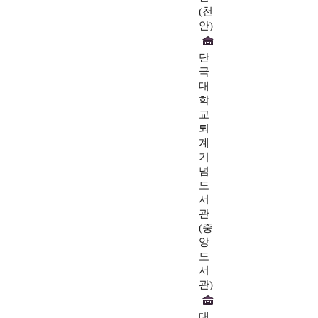
(천
안)
단
국
대
학
교
퇴
계
기
념
도
서
관
(중
앙
도
서
관)
대