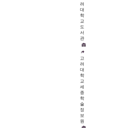
려
대
학
교
도
서
관
고
려
대
학
교
세
종
학
술
정
보
원