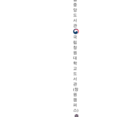
중
앙
도
서
관
국
립
창
원
대
학
교
도
서
관
(창
원
캠
퍼
스)