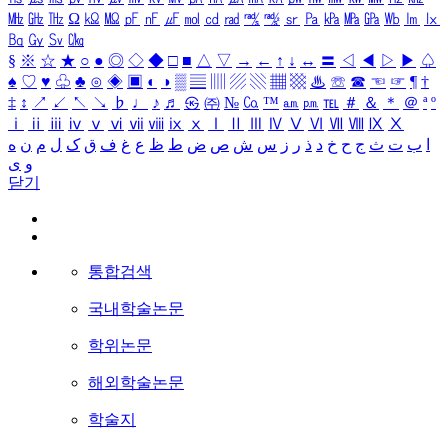
㎒
㎓
㎔
Ω
㏀
㏁
㎊
㎋
㎌
㏖
㏅
㎭
㎮
㎯
㏛
㎩
㎪
㎫
㎬
㏝
㏐
㏓
㏃
㏉
㏜
㏆
§
※
☆
★
○
●
◎
◇
◆
□
■
△
▽
→
←
↑
↓
↔
〓
◁
◀
▷
▶
♤
♠
♡
♥
♧
♣
⊙
◈
▣
◐
◑
▒
▤
▥
▨
▧
▦
▩
♨
☏
☎
☜
☞
¶
†
‡
↕
↗
↙
↖
↘
♭
♩
♪
♬
㉿
㈜
№
㏇
™
㏂
㏘
℡
＃
＆
＊
＠
ª
º
ⅰ
ⅱ
ⅲ
ⅳ
ⅴ
ⅵ
ⅶ
ⅷ
ⅸ
ⅹ
Ⅰ
Ⅱ
Ⅲ
Ⅳ
Ⅴ
Ⅵ
Ⅶ
Ⅷ
Ⅸ
Ⅹ
ا
ب
ت
ث
ج
ح
خ
د
ذ
ر
ز
س
ش
ص
ض
ط
ظ
ع
غ
ف
ق
ک
ل
م
ن
ه
و
ی
닫기
통합검색
국내학술논문
학위논문
해외학술논문
학술지