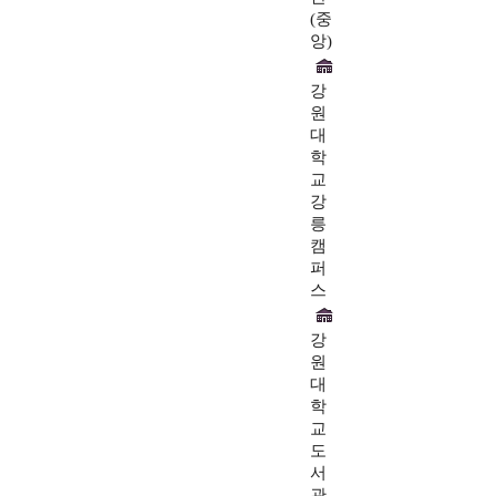
(중
앙)
강
원
대
학
교
강
릉
캠
퍼
스
강
원
대
학
교
도
서
관