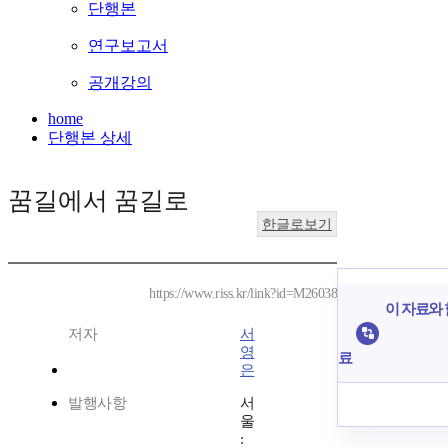
단행본
연구보고서
공개강의
home
단행본 상세
꿈길에서 꿈길로
한글로보기
https://www.riss.kr/link?id=M26038
이 자료와 
저자
서
영
료
은
발행사항
서
울
: