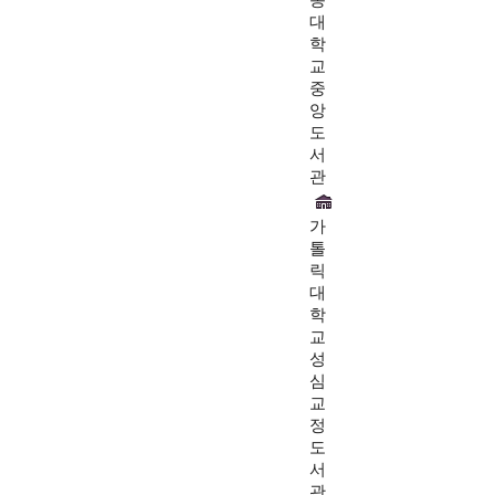
동
대
학
교
중
앙
도
서
관
가
톨
릭
대
학
교
성
심
교
정
도
서
관