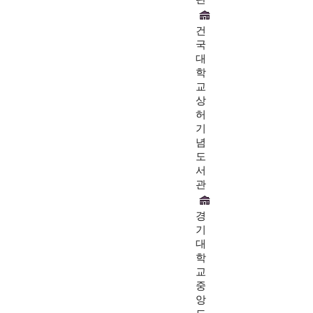
건
국
대
학
교
상
허
기
념
도
서
관
경
기
대
학
교
중
앙