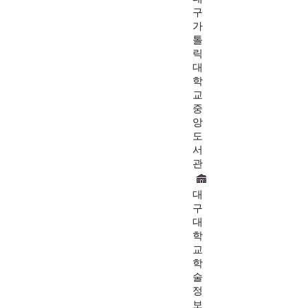
구
가
톨
릭
대
학
교
중
앙
도
서
관
대
구
대
학
교
학
술
정
보