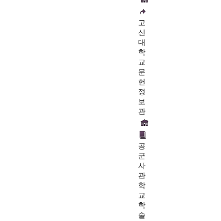
고
신
대
학
교
문
헌
정
보
관
공
군
사
관
학
교
학
술