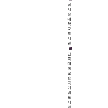
남
서
울
대
학
교
도
서
관
단
국
대
학
교
율
곡
기
념
도
서
관