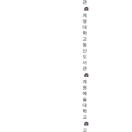
관
계
명
대
학
교
동
산
도
서
관
계
원
예
술
대
학
교
고