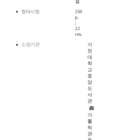
설
형태사항
250
p.
;
22
cm.
소장기관
가
천
대
학
교
중
앙
도
서
관
가
톨
릭
관