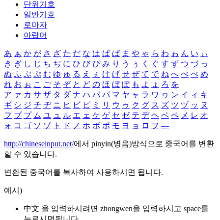
단위기호
일반기호
로마자
아랍어
あ
ぁ
か
が
さ
ざ
た
だ
な
は
ば
ぱ
ま
や
ゃ
ら
わ
ゎ
ん
い
ぃ
き
ぎ
し
じ
ち
ぢ
に
ひ
び
ぴ
み
り
う
ぅ
く
ぐ
す
ず
つ
づ
っ
ぬ
ふ
ぶ
ぷ
む
ゆ
ゅ
る
え
ぇ
け
げ
せ
ぜ
て
で
ね
へ
べ
ぺ
め
れ
お
ぉ
こ
ご
そ
ぞ
と
ど
の
ほ
ぼ
ぽ
も
よ
ょ
ろ
を
ア
ァ
カ
サ
ザ
タ
ダ
ナ
ハ
バ
パ
マ
ヤ
ャ
ラ
ワ
ヮ
ン
イ
ィ
キ
ギ
シ
ジ
チ
ヂ
ニ
ヒ
ビ
ピ
ミ
リ
ウ
ゥ
ク
グ
ス
ズ
ツ
ヅ
ッ
ヌ
フ
ブ
プ
ム
ユ
ュ
ル
エ
ェ
ケ
ゲ
セ
ゼ
テ
デ
ヘ
ベ
ペ
メ
レ
オ
ォ
コ
ゴ
ソ
ゾ
ト
ド
ノ
ホ
ボ
ポ
モ
ヨ
ョ
ロ
ヲ
―
http://chineseinput.net/
에서 pinyin(병음)방식으로 중국어를 변환
할 수 있습니다.
변환된 중국어를 복사하여 사용하시면 됩니다.
예시)
中文 을 입력하시려면
zhongwen
을 입력하시고 space를
누르시면됩니다.