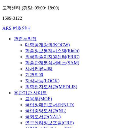
고객센터 (평일: 09:00~18:00)
1599-3122
ARS 번호안내
관련누리집
대학공개강의(KOCW)
학술정보통계시스템(Rinfo)
외국학술지지원센터(FRIC)
학술관계분석서비스(SAM)
사서커뮤니티
기관회원
지식나눔(LOOK)
의학전자도서관(MEDLIS)
유관기관 사이트
교육부(MOE)
국립장애인도서관(NLD)
국립중앙도서관(NL)
국회도서관(NAL)
연구윤리정보포털(CRE)