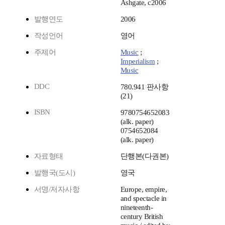
Ashgate, c2006
발행연도
2006
작성언어
영어
주제어
Music
;
Imperialism
;
Music
DDC
780.941 판사항
(21)
ISBN
9780754652083
(alk. paper)
0754652084
(alk. paper)
자료형태
단행본(다권본)
발행국(도시)
영국
서명/저자사항
Europe, empire,
and spectacle in
nineteenth-
century British