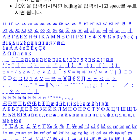
北京 을 입력하시려면
beijing
을 입력하시고 space를 누르
시면 됩니다.
ㅥ
ㅦ
ㅧ
ㅨ
ㅩ
ㅪ
ㅫ
ㅬ
ㅭ
ㅮ
ㅯ
ㅰ
ㅱ
ㅲ
ㅳ
ㅴ
ㅵ
ㅶ
ㅷ
ㅸ
ㅹ
ㅺ
ㅻ
ㅼ
ㅽ
ㅾ
ㅿ
ㆀ
ㆁ
ㆂ
ㆃ
ㆄ
ㆅ
ㆆ
ㆇ
ㆈ
ㆉ
ㆊ
ㆋ
ㆌ
ㆍ
ㆎ
Α
Β
Γ
Δ
Ε
Ζ
Η
Θ
Ι
Κ
Λ
Μ
Ν
Ξ
Ο
Π
Ρ
Σ
Τ
Υ
Φ
Χ
Ψ
Ω
α
β
γ
δ
ε
ζ
η
θ
ι
κ
λ
μ
ν
ξ
ο
π
ρ
σ
τ
υ
φ
χ
ψ
ω
á
à
Á
À
é
è
É
È
ç
Ç
ê
Ä
Ö
Ü
ä
ö
ü
ß
ְ
ֳ
ֲ
ֱ
ָ
ַ
ֵ
ֶ
ִ
ֹ
ּ
ֻ
ׂ
ׁ
ּ
ב
ה
נ
מ
צ
ת
ץ
ש
ד
ג
כ
ע
י
ח
ל
ך
ף
ק
ר
א
ט
ו
ן
ם
פ
‘
’
“
”
〔
〕
〈
〉
「
」
『
』
【
】
＂
（
）
［
］
｛
｝
±
×
÷
≠
≤
≥
∞
∴
♂
♀
∠
⊥
⌒
∂
∇
≡
≒
≪
≫
√
∽
∝
∵
∫
∬
∈
∋
⊆
⊇
⊂
⊃
∪
∩
∧
∨
￢
⇒
⇔
∀
∃
∮
∑
∏
＋
－
＜
＝
＞
、
。
·
‥
…
¨
〃
―
∥
＼
∼
´
～
ˇ
˘
˝
˚
˙
¸
˛
¡
¿
ː
！
＇
，
．
／
：
；
？
＾
＿
｀
｜
½
⅓
⅔
¼
¾
⅛
⅜
⅝
⅞
¹
²
³
⁴
ⁿ
₁
₂
₃
₄
Æ
Ð
Ħ
Ĳ
Ł
Ø
Œ
Þ
Ŧ
Ŋ
æ
đ
ð
ħ
ı
ĳ
ĸ
ŀ
ł
ø
œ
ß
þ
ŧ
ŋ
ŉ
А
Б
В
Г
Д
Е
Ё
Ж
З
И
Й
К
Л
М
Н
О
П
Р
С
Т
У
Ф
Х
Ц
Ч
Ш
Щ
Ъ
Ы
Ь
Э
Ю
Я
а
б
в
г
д
е
ё
ж
з
и
й
к
л
м
н
о
п
р
с
т
у
ф
х
ц
ч
ш
щ
ъ
ы
ь
э
ю
я
′
″
℃
Å
￠
￡
￥
¤
℉
‰
＄
％
Ｆ
￦
㎕
㎖
㎗
ℓ
㎘
㏄
㎣
㎤
㎥
㎦
㎙
㎚
㎛
㎜
㎝
㎞
㎟
㎠
㎡
㎢
㏊
㎍
㎎
㎏
㏏
㎈
㎉
㏈
㎧
㎨
㎰
㎱
㎲
㎳
㎴
㎵
㎶
㎷
㎸
㎹
㎀
㎁
㎂
㎃
㎄
㎺
㎻
㎽
㎾
㎿
㎐
㎑