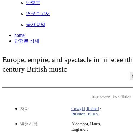
단행본
연구보고서
공개강의
home
단행본 상세
Europe, empire, and spectacle in nineteenth
century British music
https://www.riss.kr/link
저자
Cowgill, Rachel
;
Rushton, Julian
발행사항
Aldershot, Hants,
England :