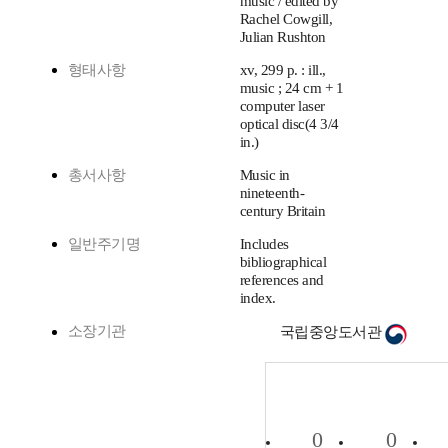
music / edited by
Rachel Cowgill,
Julian Rushton
형태사항
xv, 299 p. : ill.,
music ; 24 cm + 1
computer laser
optical disc(4 3/4
in.)
총서사항
Music in
nineteenth-
century Britain
일반주기명
Includes
bibliographical
references and
index.
소장기관
국립중앙도서관
0
0