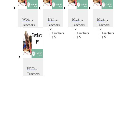
World Music from The Brit School
Transforming the Music Room
Musicâ€™s Energy Footprint: Energy Footprint of T-shirts
Music's Energy Footprint
Teachers
Teachers
Teachers
Teachers
TV
TV
TV
TV
Teachers
Teachers
Teachers
Teachers
TV
TV
TV
TV
Primary Music: Three Notes
Teachers
TV
Teachers
TV