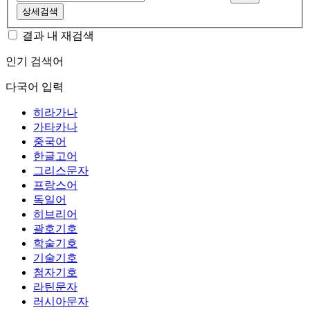
상세검색
결과 내 재검색
인기 검색어
다국어 입력
히라가나
가타카나
중국어
한글고어
그리스문자
프랑스어
독일어
히브리어
괄호기호
학술기호
기술기호
첨자기호
라틴문자
러시아문자