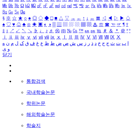
㎒
㎓
㎔
Ω
㏀
㏁
㎊
㎋
㎌
㏖
㏅
㎭
㎮
㎯
㏛
㎩
㎪
㎫
㎬
㏝
㏐
㏓
㏃
㏉
㏜
㏆
§
※
☆
★
○
●
◎
◇
◆
□
■
△
▽
→
←
↑
↓
↔
〓
◁
◀
▷
▶
♤
♠
♡
♥
♧
♣
⊙
◈
▣
◐
◑
▒
▤
▥
▨
▧
▦
▩
♨
☏
☎
☜
☞
¶
†
‡
↕
↗
↙
↖
↘
♭
♩
♪
♬
㉿
㈜
№
㏇
™
㏂
㏘
℡
＃
＆
＊
＠
ª
º
ⅰ
ⅱ
ⅲ
ⅳ
ⅴ
ⅵ
ⅶ
ⅷ
ⅸ
ⅹ
Ⅰ
Ⅱ
Ⅲ
Ⅳ
Ⅴ
Ⅵ
Ⅶ
Ⅷ
Ⅸ
Ⅹ
ا
ب
ت
ث
ج
ح
خ
د
ذ
ر
ز
س
ش
ص
ض
ط
ظ
ع
غ
ف
ق
ک
ل
م
ن
ه
و
ی
닫기
통합검색
국내학술논문
학위논문
해외학술논문
학술지