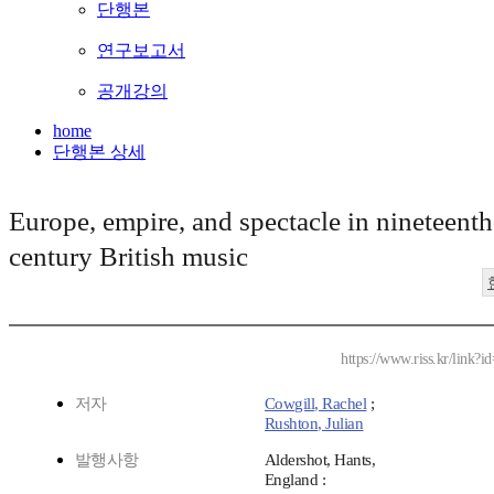
단행본
연구보고서
공개강의
home
단행본 상세
Europe, empire, and spectacle in nineteenth
century British music
https://www.riss.kr/link
저자
Cowgill, Rachel
;
Rushton, Julian
발행사항
Aldershot, Hants,
England :