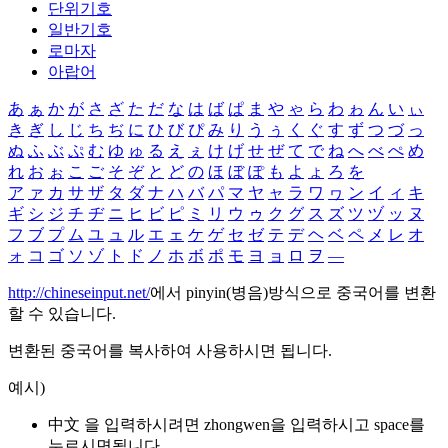
단위기호
일반기호
로마자
아랍어
あ
ぁ
か
が
さ
ざ
た
だ
な
は
ば
ぱ
ま
や
ゃ
ら
わ
ゎ
ん
い
ぃ
き
ぎ
し
じ
ち
ぢ
に
ひ
び
ぴ
み
り
う
ぅ
く
ぐ
す
ず
つ
づ
っ
ぬ
ふ
ぶ
ぷ
む
ゆ
ゅ
る
え
ぇ
け
げ
せ
ぜ
て
で
ね
へ
べ
ぺ
め
れ
お
ぉ
こ
ご
そ
ぞ
と
ど
の
ほ
ぼ
ぽ
も
よ
ょ
ろ
を
ア
ァ
カ
サ
ザ
タ
ダ
ナ
ハ
バ
パ
マ
ヤ
ャ
ラ
ワ
ヮ
ン
イ
ィ
キ
ギ
シ
ジ
チ
ヂ
ニ
ヒ
ビ
ピ
ミ
リ
ウ
ゥ
ク
グ
ス
ズ
ツ
ヅ
ッ
ヌ
フ
ブ
プ
ム
ユ
ュ
ル
エ
ェ
ケ
ゲ
セ
ゼ
テ
デ
ヘ
ベ
ペ
メ
レ
オ
ォ
コ
ゴ
ソ
ゾ
ト
ド
ノ
ホ
ボ
ポ
モ
ヨ
ョ
ロ
ヲ
―
http://chineseinput.net/
에서 pinyin(병음)방식으로 중국어를 변환
할 수 있습니다.
변환된 중국어를 복사하여 사용하시면 됩니다.
예시)
中文 을 입력하시려면
zhongwen
을 입력하시고 space를
누르시면됩니다.