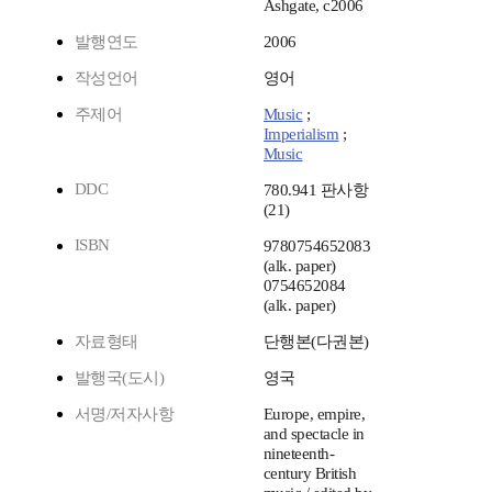
Ashgate, c2006
발행연도
2006
작성언어
영어
주제어
Music
;
Imperialism
;
Music
DDC
780.941 판사항
(21)
ISBN
9780754652083
(alk. paper)
0754652084
(alk. paper)
자료형태
단행본(다권본)
발행국(도시)
영국
서명/저자사항
Europe, empire,
and spectacle in
nineteenth-
century British