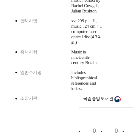
music / edited by
Rachel Cowgill,
Julian Rushton
형태사항
xv, 299 p. : ill.,
music ; 24 cm + 1
computer laser
optical disc(4 3/4
in.)
총서사항
Music in
nineteenth-
century Britain
일반주기명
Includes
bibliographical
references and
index.
소장기관
국립중앙도서관
0
0