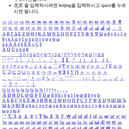
北京 을 입력하시려면
beijing
을 입력하시고 space를 누르
시면 됩니다.
ㅥ
ㅦ
ㅧ
ㅨ
ㅩ
ㅪ
ㅫ
ㅬ
ㅭ
ㅮ
ㅯ
ㅰ
ㅱ
ㅲ
ㅳ
ㅴ
ㅵ
ㅶ
ㅷ
ㅸ
ㅹ
ㅺ
ㅻ
ㅼ
ㅽ
ㅾ
ㅿ
ㆀ
ㆁ
ㆂ
ㆃ
ㆄ
ㆅ
ㆆ
ㆇ
ㆈ
ㆉ
ㆊ
ㆋ
ㆌ
ㆍ
ㆎ
Α
Β
Γ
Δ
Ε
Ζ
Η
Θ
Ι
Κ
Λ
Μ
Ν
Ξ
Ο
Π
Ρ
Σ
Τ
Υ
Φ
Χ
Ψ
Ω
α
β
γ
δ
ε
ζ
η
θ
ι
κ
λ
μ
ν
ξ
ο
π
ρ
σ
τ
υ
φ
χ
ψ
ω
á
à
Á
À
é
è
É
È
ç
Ç
ê
Ä
Ö
Ü
ä
ö
ü
ß
ְ
ֳ
ֲ
ֱ
ָ
ַ
ֵ
ֶ
ִ
ֹ
ּ
ֻ
ׂ
ׁ
ּ
ב
ה
נ
מ
צ
ת
ץ
ש
ד
ג
כ
ע
י
ח
ל
ך
ף
ק
ר
א
ט
ו
ן
ם
פ
‘
’
“
”
〔
〕
〈
〉
「
」
『
』
【
】
＂
（
）
［
］
｛
｝
±
×
÷
≠
≤
≥
∞
∴
♂
♀
∠
⊥
⌒
∂
∇
≡
≒
≪
≫
√
∽
∝
∵
∫
∬
∈
∋
⊆
⊇
⊂
⊃
∪
∩
∧
∨
￢
⇒
⇔
∀
∃
∮
∑
∏
＋
－
＜
＝
＞
、
。
·
‥
…
¨
〃
―
∥
＼
∼
´
～
ˇ
˘
˝
˚
˙
¸
˛
¡
¿
ː
！
＇
，
．
／
：
；
？
＾
＿
｀
｜
½
⅓
⅔
¼
¾
⅛
⅜
⅝
⅞
¹
²
³
⁴
ⁿ
₁
₂
₃
₄
Æ
Ð
Ħ
Ĳ
Ł
Ø
Œ
Þ
Ŧ
Ŋ
æ
đ
ð
ħ
ı
ĳ
ĸ
ŀ
ł
ø
œ
ß
þ
ŧ
ŋ
ŉ
А
Б
В
Г
Д
Е
Ё
Ж
З
И
Й
К
Л
М
Н
О
П
Р
С
Т
У
Ф
Х
Ц
Ч
Ш
Щ
Ъ
Ы
Ь
Э
Ю
Я
а
б
в
г
д
е
ё
ж
з
и
й
к
л
м
н
о
п
р
с
т
у
ф
х
ц
ч
ш
щ
ъ
ы
ь
э
ю
я
′
″
℃
Å
￠
￡
￥
¤
℉
‰
＄
％
Ｆ
￦
㎕
㎖
㎗
ℓ
㎘
㏄
㎣
㎤
㎥
㎦
㎙
㎚
㎛
㎜
㎝
㎞
㎟
㎠
㎡
㎢
㏊
㎍
㎎
㎏
㏏
㎈
㎉
㏈
㎧
㎨
㎰
㎱
㎲
㎳
㎴
㎵
㎶
㎷
㎸
㎹
㎀
㎁
㎂
㎃
㎄
㎺
㎻
㎽
㎾
㎿
㎐
㎑