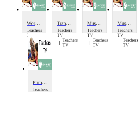
World Music from The Brit School
Transforming the Music Room
Musicâ€™s Energy Footprint: Energy Footprint of T-shirts
Music's Energy Footprint
Teachers
Teachers
Teachers
Teachers
TV
TV
TV
TV
Teachers
Teachers
Teachers
Teachers
TV
TV
TV
TV
Primary Music: Three Notes
Teachers
TV
Teachers
TV