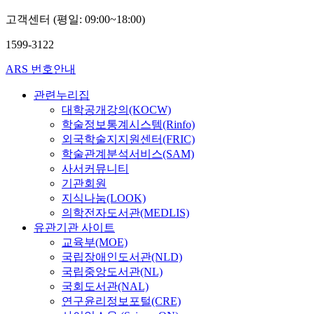
고객센터 (평일: 09:00~18:00)
1599-3122
ARS 번호안내
관련누리집
대학공개강의(KOCW)
학술정보통계시스템(Rinfo)
외국학술지지원센터(FRIC)
학술관계분석서비스(SAM)
사서커뮤니티
기관회원
지식나눔(LOOK)
의학전자도서관(MEDLIS)
유관기관 사이트
교육부(MOE)
국립장애인도서관(NLD)
국립중앙도서관(NL)
국회도서관(NAL)
연구윤리정보포털(CRE)