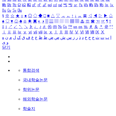
㎒
㎓
㎔
Ω
㏀
㏁
㎊
㎋
㎌
㏖
㏅
㎭
㎮
㎯
㏛
㎩
㎪
㎫
㎬
㏝
㏐
㏓
㏃
㏉
㏜
㏆
§
※
☆
★
○
●
◎
◇
◆
□
■
△
▽
→
←
↑
↓
↔
〓
◁
◀
▷
▶
♤
♠
♡
♥
♧
♣
⊙
◈
▣
◐
◑
▒
▤
▥
▨
▧
▦
▩
♨
☏
☎
☜
☞
¶
†
‡
↕
↗
↙
↖
↘
♭
♩
♪
♬
㉿
㈜
№
㏇
™
㏂
㏘
℡
＃
＆
＊
＠
ª
º
ⅰ
ⅱ
ⅲ
ⅳ
ⅴ
ⅵ
ⅶ
ⅷ
ⅸ
ⅹ
Ⅰ
Ⅱ
Ⅲ
Ⅳ
Ⅴ
Ⅵ
Ⅶ
Ⅷ
Ⅸ
Ⅹ
ا
ب
ت
ث
ج
ح
خ
د
ذ
ر
ز
س
ش
ص
ض
ط
ظ
ع
غ
ف
ق
ک
ل
م
ن
ه
و
ی
닫기
통합검색
국내학술논문
학위논문
해외학술논문
학술지