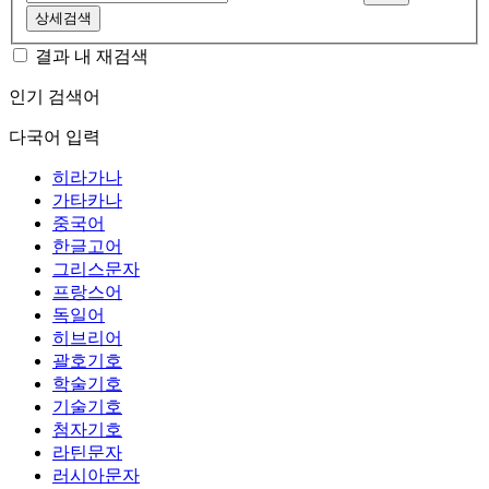
상세검색
결과 내 재검색
인기 검색어
다국어 입력
히라가나
가타카나
중국어
한글고어
그리스문자
프랑스어
독일어
히브리어
괄호기호
학술기호
기술기호
첨자기호
라틴문자
러시아문자