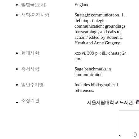
발행국(도시)
England
서명/저자사항
Strategic communication. 1,
defining strategic
communication: groundings,
forewarnings, and calls to
action / edited by Robert L.
Heath and Anne Gregory.
형태사항
xxxvi, 399 p. : ill., charts ; 24
cm.
총서사항
Sage benchmarks in
communication
일반주기명
Includes bibliographical
references.
소장기관
서울시립대학교 도서관
0