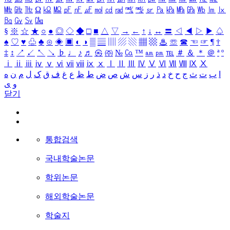
㎒
㎓
㎔
Ω
㏀
㏁
㎊
㎋
㎌
㏖
㏅
㎭
㎮
㎯
㏛
㎩
㎪
㎫
㎬
㏝
㏐
㏓
㏃
㏉
㏜
㏆
§
※
☆
★
○
●
◎
◇
◆
□
■
△
▽
→
←
↑
↓
↔
〓
◁
◀
▷
▶
♤
♠
♡
♥
♧
♣
⊙
◈
▣
◐
◑
▒
▤
▥
▨
▧
▦
▩
♨
☏
☎
☜
☞
¶
†
‡
↕
↗
↙
↖
↘
♭
♩
♪
♬
㉿
㈜
№
㏇
™
㏂
㏘
℡
＃
＆
＊
＠
ª
º
ⅰ
ⅱ
ⅲ
ⅳ
ⅴ
ⅵ
ⅶ
ⅷ
ⅸ
ⅹ
Ⅰ
Ⅱ
Ⅲ
Ⅳ
Ⅴ
Ⅵ
Ⅶ
Ⅷ
Ⅸ
Ⅹ
ا
ب
ت
ث
ج
ح
خ
د
ذ
ر
ز
س
ش
ص
ض
ط
ظ
ع
غ
ف
ق
ک
ل
م
ن
ه
و
ی
닫기
통합검색
국내학술논문
학위논문
해외학술논문
학술지