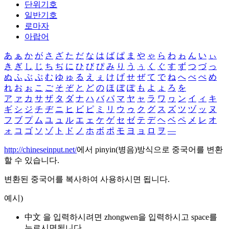
단위기호
일반기호
로마자
아랍어
あ
ぁ
か
が
さ
ざ
た
だ
な
は
ば
ぱ
ま
や
ゃ
ら
わ
ゎ
ん
い
ぃ
き
ぎ
し
じ
ち
ぢ
に
ひ
び
ぴ
み
り
う
ぅ
く
ぐ
す
ず
つ
づ
っ
ぬ
ふ
ぶ
ぷ
む
ゆ
ゅ
る
え
ぇ
け
げ
せ
ぜ
て
で
ね
へ
べ
ぺ
め
れ
お
ぉ
こ
ご
そ
ぞ
と
ど
の
ほ
ぼ
ぽ
も
よ
ょ
ろ
を
ア
ァ
カ
サ
ザ
タ
ダ
ナ
ハ
バ
パ
マ
ヤ
ャ
ラ
ワ
ヮ
ン
イ
ィ
キ
ギ
シ
ジ
チ
ヂ
ニ
ヒ
ビ
ピ
ミ
リ
ウ
ゥ
ク
グ
ス
ズ
ツ
ヅ
ッ
ヌ
フ
ブ
プ
ム
ユ
ュ
ル
エ
ェ
ケ
ゲ
セ
ゼ
テ
デ
ヘ
ベ
ペ
メ
レ
オ
ォ
コ
ゴ
ソ
ゾ
ト
ド
ノ
ホ
ボ
ポ
モ
ヨ
ョ
ロ
ヲ
―
http://chineseinput.net/
에서 pinyin(병음)방식으로 중국어를 변환
할 수 있습니다.
변환된 중국어를 복사하여 사용하시면 됩니다.
예시)
中文 을 입력하시려면
zhongwen
을 입력하시고 space를
누르시면됩니다.