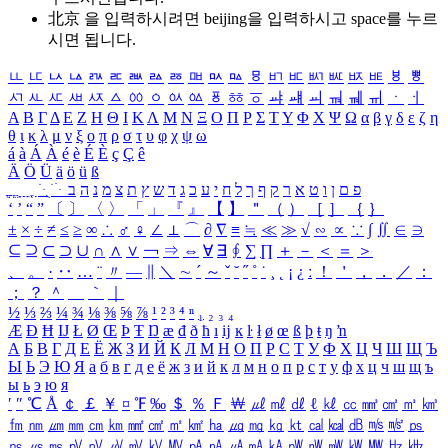
北京 을 입력하시려면
beijing
을 입력하시고 space를 누르
시면 됩니다.
ㅥ
ㅦ
ㅧ
ㅨ
ㅩ
ㅪ
ㅫ
ㅬ
ㅭ
ㅮ
ㅯ
ㅰ
ㅱ
ㅲ
ㅳ
ㅴ
ㅵ
ㅶ
ㅷ
ㅸ
ㅹ
ㅺ
ㅻ
ㅼ
ㅽ
ㅾ
ㅿ
ㆀ
ㆁ
ㆂ
ㆃ
ㆄ
ㆅ
ㆆ
ㆇ
ㆈ
ㆉ
ㆊ
ㆋ
ㆌ
ㆍ
ㆎ
Α
Β
Γ
Δ
Ε
Ζ
Η
Θ
Ι
Κ
Λ
Μ
Ν
Ξ
Ο
Π
Ρ
Σ
Τ
Υ
Φ
Χ
Ψ
Ω
α
β
γ
δ
ε
ζ
η
θ
ι
κ
λ
μ
ν
ξ
ο
π
ρ
σ
τ
υ
φ
χ
ψ
ω
á
à
Á
À
é
è
É
È
ç
Ç
ê
Ä
Ö
Ü
ä
ö
ü
ß
ְ
ֳ
ֲ
ֱ
ָ
ַ
ֵ
ֶ
ִ
ֹ
ּ
ֻ
ׂ
ׁ
ּ
ב
ה
נ
מ
צ
ת
ץ
ש
ד
ג
כ
ע
י
ח
ל
ך
ף
ק
ר
א
ט
ו
ן
ם
פ
‘
’
“
”
〔
〕
〈
〉
「
」
『
』
【
】
＂
（
）
［
］
｛
｝
±
×
÷
≠
≤
≥
∞
∴
♂
♀
∠
⊥
⌒
∂
∇
≡
≒
≪
≫
√
∽
∝
∵
∫
∬
∈
∋
⊆
⊇
⊂
⊃
∪
∩
∧
∨
￢
⇒
⇔
∀
∃
∮
∑
∏
＋
－
＜
＝
＞
、
。
·
‥
…
¨
〃
―
∥
＼
∼
´
～
ˇ
˘
˝
˚
˙
¸
˛
¡
¿
ː
！
＇
，
．
／
：
；
？
＾
＿
｀
｜
½
⅓
⅔
¼
¾
⅛
⅜
⅝
⅞
¹
²
³
⁴
ⁿ
₁
₂
₃
₄
Æ
Ð
Ħ
Ĳ
Ł
Ø
Œ
Þ
Ŧ
Ŋ
æ
đ
ð
ħ
ı
ĳ
ĸ
ŀ
ł
ø
œ
ß
þ
ŧ
ŋ
ŉ
А
Б
В
Г
Д
Е
Ё
Ж
З
И
Й
К
Л
М
Н
О
П
Р
С
Т
У
Ф
Х
Ц
Ч
Ш
Щ
Ъ
Ы
Ь
Э
Ю
Я
а
б
в
г
д
е
ё
ж
з
и
й
к
л
м
н
о
п
р
с
т
у
ф
х
ц
ч
ш
щ
ъ
ы
ь
э
ю
я
′
″
℃
Å
￠
￡
￥
¤
℉
‰
＄
％
Ｆ
￦
㎕
㎖
㎗
ℓ
㎘
㏄
㎣
㎤
㎥
㎦
㎙
㎚
㎛
㎜
㎝
㎞
㎟
㎠
㎡
㎢
㏊
㎍
㎎
㎏
㏏
㎈
㎉
㏈
㎧
㎨
㎰
㎱
㎲
㎳
㎴
㎵
㎶
㎷
㎸
㎹
㎀
㎁
㎂
㎃
㎄
㎺
㎻
㎽
㎾
㎿
㎐
㎑