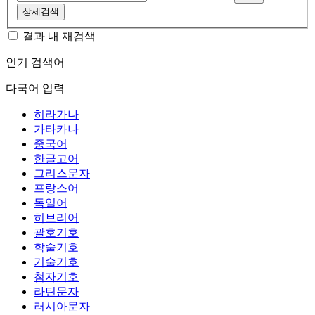
상세검색
결과 내 재검색
인기 검색어
다국어 입력
히라가나
가타카나
중국어
한글고어
그리스문자
프랑스어
독일어
히브리어
괄호기호
학술기호
기술기호
첨자기호
라틴문자
러시아문자