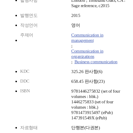
발행사항
London ; Thousand Oaks, CA :
Sage reference, c2015
발행연도
2015
작성언어
영어
주제어
Communication in
management
;
Communication in
organizations
;
Business communication
KDC
325.26 판사항(6)
DDC
658.45 판사항(23)
ISBN
9781446275832 (set of four
volumes : hbk.)
1446275833 (set of four
volumes : hbk.)
9781473915497 (ePub)
147391549X (ePub)
자료형태
단행본(다권본)