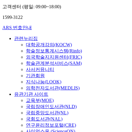
고객센터 (평일: 09:00~18:00)
1599-3122
ARS 번호안내
관련누리집
대학공개강의(KOCW)
학술정보통계시스템(Rinfo)
외국학술지지원센터(FRIC)
학술관계분석서비스(SAM)
사서커뮤니티
기관회원
지식나눔(LOOK)
의학전자도서관(MEDLIS)
유관기관 사이트
교육부(MOE)
국립장애인도서관(NLD)
국립중앙도서관(NL)
국회도서관(NAL)
연구윤리정보포털(CRE)
사이언스온 (ScienceON)