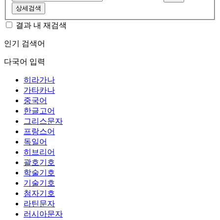
상세검색
결과 내 재검색
인기 검색어
다국어 입력
히라가나
가타카나
중국어
한글고어
그리스문자
프랑스어
독일어
히브리어
괄호기호
학술기호
기술기호
첨자기호
라틴문자
러시아문자