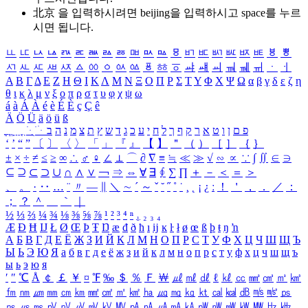
北京 을 입력하시려면
beijing
을 입력하시고 space를 누르
시면 됩니다.
ㅥ
ㅦ
ㅧ
ㅨ
ㅩ
ㅪ
ㅫ
ㅬ
ㅭ
ㅮ
ㅯ
ㅰ
ㅱ
ㅲ
ㅳ
ㅴ
ㅵ
ㅶ
ㅷ
ㅸ
ㅹ
ㅺ
ㅻ
ㅼ
ㅽ
ㅾ
ㅿ
ㆀ
ㆁ
ㆂ
ㆃ
ㆄ
ㆅ
ㆆ
ㆇ
ㆈ
ㆉ
ㆊ
ㆋ
ㆌ
ㆍ
ㆎ
Α
Β
Γ
Δ
Ε
Ζ
Η
Θ
Ι
Κ
Λ
Μ
Ν
Ξ
Ο
Π
Ρ
Σ
Τ
Υ
Φ
Χ
Ψ
Ω
α
β
γ
δ
ε
ζ
η
θ
ι
κ
λ
μ
ν
ξ
ο
π
ρ
σ
τ
υ
φ
χ
ψ
ω
á
à
Á
À
é
è
É
È
ç
Ç
ê
Ä
Ö
Ü
ä
ö
ü
ß
ְ
ֳ
ֲ
ֱ
ָ
ַ
ֵ
ֶ
ִ
ֹ
ּ
ֻ
ׂ
ׁ
ּ
ב
ה
נ
מ
צ
ת
ץ
ש
ד
ג
כ
ע
י
ח
ל
ך
ף
ק
ר
א
ט
ו
ן
ם
פ
‘
’
“
”
〔
〕
〈
〉
「
」
『
』
【
】
＂
（
）
［
］
｛
｝
±
×
÷
≠
≤
≥
∞
∴
♂
♀
∠
⊥
⌒
∂
∇
≡
≒
≪
≫
√
∽
∝
∵
∫
∬
∈
∋
⊆
⊇
⊂
⊃
∪
∩
∧
∨
￢
⇒
⇔
∀
∃
∮
∑
∏
＋
－
＜
＝
＞
、
。
·
‥
…
¨
〃
―
∥
＼
∼
´
～
ˇ
˘
˝
˚
˙
¸
˛
¡
¿
ː
！
＇
，
．
／
：
；
？
＾
＿
｀
｜
½
⅓
⅔
¼
¾
⅛
⅜
⅝
⅞
¹
²
³
⁴
ⁿ
₁
₂
₃
₄
Æ
Ð
Ħ
Ĳ
Ł
Ø
Œ
Þ
Ŧ
Ŋ
æ
đ
ð
ħ
ı
ĳ
ĸ
ŀ
ł
ø
œ
ß
þ
ŧ
ŋ
ŉ
А
Б
В
Г
Д
Е
Ё
Ж
З
И
Й
К
Л
М
Н
О
П
Р
С
Т
У
Ф
Х
Ц
Ч
Ш
Щ
Ъ
Ы
Ь
Э
Ю
Я
а
б
в
г
д
е
ё
ж
з
и
й
к
л
м
н
о
п
р
с
т
у
ф
х
ц
ч
ш
щ
ъ
ы
ь
э
ю
я
′
″
℃
Å
￠
￡
￥
¤
℉
‰
＄
％
Ｆ
￦
㎕
㎖
㎗
ℓ
㎘
㏄
㎣
㎤
㎥
㎦
㎙
㎚
㎛
㎜
㎝
㎞
㎟
㎠
㎡
㎢
㏊
㎍
㎎
㎏
㏏
㎈
㎉
㏈
㎧
㎨
㎰
㎱
㎲
㎳
㎴
㎵
㎶
㎷
㎸
㎹
㎀
㎁
㎂
㎃
㎄
㎺
㎻
㎽
㎾
㎿
㎐
㎑