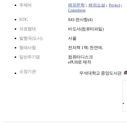
주제어
해외문학
;
해외소설
;
Project
;
Gutenberg
KDC
843 판사항(4)
자료형태
비도서(컴퓨터파일)
발행국(도시)
서울
형태사항
전자책 1책: 천연색.
일반주기명
컴퓨터디스크
ePUB로 제작
소장기관
우석대학교 중앙도서관