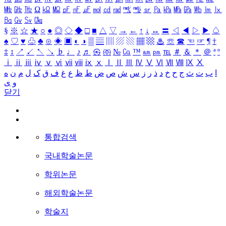
㎒
㎓
㎔
Ω
㏀
㏁
㎊
㎋
㎌
㏖
㏅
㎭
㎮
㎯
㏛
㎩
㎪
㎫
㎬
㏝
㏐
㏓
㏃
㏉
㏜
㏆
§
※
☆
★
○
●
◎
◇
◆
□
■
△
▽
→
←
↑
↓
↔
〓
◁
◀
▷
▶
♤
♠
♡
♥
♧
♣
⊙
◈
▣
◐
◑
▒
▤
▥
▨
▧
▦
▩
♨
☏
☎
☜
☞
¶
†
‡
↕
↗
↙
↖
↘
♭
♩
♪
♬
㉿
㈜
№
㏇
™
㏂
㏘
℡
＃
＆
＊
＠
ª
º
ⅰ
ⅱ
ⅲ
ⅳ
ⅴ
ⅵ
ⅶ
ⅷ
ⅸ
ⅹ
Ⅰ
Ⅱ
Ⅲ
Ⅳ
Ⅴ
Ⅵ
Ⅶ
Ⅷ
Ⅸ
Ⅹ
ا
ب
ت
ث
ج
ح
خ
د
ذ
ر
ز
س
ش
ص
ض
ط
ظ
ع
غ
ف
ق
ک
ل
م
ن
ه
و
ی
닫기
통합검색
국내학술논문
학위논문
해외학술논문
학술지