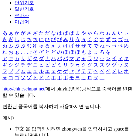
단위기호
일반기호
로마자
아랍어
あ
ぁ
か
が
さ
ざ
た
だ
な
は
ば
ぱ
ま
や
ゃ
ら
わ
ゎ
ん
い
ぃ
き
ぎ
し
じ
ち
ぢ
に
ひ
び
ぴ
み
り
う
ぅ
く
ぐ
す
ず
つ
づ
っ
ぬ
ふ
ぶ
ぷ
む
ゆ
ゅ
る
え
ぇ
け
げ
せ
ぜ
て
で
ね
へ
べ
ぺ
め
れ
お
ぉ
こ
ご
そ
ぞ
と
ど
の
ほ
ぼ
ぽ
も
よ
ょ
ろ
を
ア
ァ
カ
サ
ザ
タ
ダ
ナ
ハ
バ
パ
マ
ヤ
ャ
ラ
ワ
ヮ
ン
イ
ィ
キ
ギ
シ
ジ
チ
ヂ
ニ
ヒ
ビ
ピ
ミ
リ
ウ
ゥ
ク
グ
ス
ズ
ツ
ヅ
ッ
ヌ
フ
ブ
プ
ム
ユ
ュ
ル
エ
ェ
ケ
ゲ
セ
ゼ
テ
デ
ヘ
ベ
ペ
メ
レ
オ
ォ
コ
ゴ
ソ
ゾ
ト
ド
ノ
ホ
ボ
ポ
モ
ヨ
ョ
ロ
ヲ
―
http://chineseinput.net/
에서 pinyin(병음)방식으로 중국어를 변환
할 수 있습니다.
변환된 중국어를 복사하여 사용하시면 됩니다.
예시)
中文 을 입력하시려면
zhongwen
을 입력하시고 space를
누르시면됩니다.