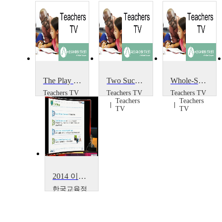
The Play Project
Two Successful Projects
Whole-School Portrait Project
Teachers TV
Teachers TV
Teachers TV
Teachers
Teachers
Teachers
TV
TV
TV
2014 이러닝 국제 콘퍼런스 : What is the Lessons from Education Support Project~
한국교육정
보진흥협회
Boseon,
Kim