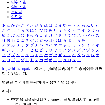
단위기호
일반기호
로마자
아랍어
あ
ぁ
か
が
さ
ざ
た
だ
な
は
ば
ぱ
ま
や
ゃ
ら
わ
ゎ
ん
い
ぃ
き
ぎ
し
じ
ち
ぢ
に
ひ
び
ぴ
み
り
う
ぅ
く
ぐ
す
ず
つ
づ
っ
ぬ
ふ
ぶ
ぷ
む
ゆ
ゅ
る
え
ぇ
け
げ
せ
ぜ
て
で
ね
へ
べ
ぺ
め
れ
お
ぉ
こ
ご
そ
ぞ
と
ど
の
ほ
ぼ
ぽ
も
よ
ょ
ろ
を
ア
ァ
カ
サ
ザ
タ
ダ
ナ
ハ
バ
パ
マ
ヤ
ャ
ラ
ワ
ヮ
ン
イ
ィ
キ
ギ
シ
ジ
チ
ヂ
ニ
ヒ
ビ
ピ
ミ
リ
ウ
ゥ
ク
グ
ス
ズ
ツ
ヅ
ッ
ヌ
フ
ブ
プ
ム
ユ
ュ
ル
エ
ェ
ケ
ゲ
セ
ゼ
テ
デ
ヘ
ベ
ペ
メ
レ
オ
ォ
コ
ゴ
ソ
ゾ
ト
ド
ノ
ホ
ボ
ポ
モ
ヨ
ョ
ロ
ヲ
―
http://chineseinput.net/
에서 pinyin(병음)방식으로 중국어를 변환
할 수 있습니다.
변환된 중국어를 복사하여 사용하시면 됩니다.
예시)
中文 을 입력하시려면
zhongwen
을 입력하시고 space를
누르시면됩니다.