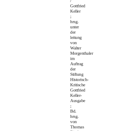
/
Gottfried
Keller
;
hrsg.
unter
der
leitung
von
Walter
Morgenthaler
im
Auftrag
der
Stiftung
Historisch-
Kritische
Gottfried
Keller-
Ausgabe
;
Bd.
hrsg.
von
Thomas