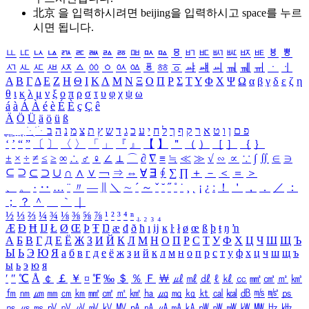
北京 을 입력하시려면
beijing
을 입력하시고 space를 누르
시면 됩니다.
ㅥ
ㅦ
ㅧ
ㅨ
ㅩ
ㅪ
ㅫ
ㅬ
ㅭ
ㅮ
ㅯ
ㅰ
ㅱ
ㅲ
ㅳ
ㅴ
ㅵ
ㅶ
ㅷ
ㅸ
ㅹ
ㅺ
ㅻ
ㅼ
ㅽ
ㅾ
ㅿ
ㆀ
ㆁ
ㆂ
ㆃ
ㆄ
ㆅ
ㆆ
ㆇ
ㆈ
ㆉ
ㆊ
ㆋ
ㆌ
ㆍ
ㆎ
Α
Β
Γ
Δ
Ε
Ζ
Η
Θ
Ι
Κ
Λ
Μ
Ν
Ξ
Ο
Π
Ρ
Σ
Τ
Υ
Φ
Χ
Ψ
Ω
α
β
γ
δ
ε
ζ
η
θ
ι
κ
λ
μ
ν
ξ
ο
π
ρ
σ
τ
υ
φ
χ
ψ
ω
á
à
Á
À
é
è
É
È
ç
Ç
ê
Ä
Ö
Ü
ä
ö
ü
ß
ְ
ֳ
ֲ
ֱ
ָ
ַ
ֵ
ֶ
ִ
ֹ
ּ
ֻ
ׂ
ׁ
ּ
ב
ה
נ
מ
צ
ת
ץ
ש
ד
ג
כ
ע
י
ח
ל
ך
ף
ק
ר
א
ט
ו
ן
ם
פ
‘
’
“
”
〔
〕
〈
〉
「
」
『
』
【
】
＂
（
）
［
］
｛
｝
±
×
÷
≠
≤
≥
∞
∴
♂
♀
∠
⊥
⌒
∂
∇
≡
≒
≪
≫
√
∽
∝
∵
∫
∬
∈
∋
⊆
⊇
⊂
⊃
∪
∩
∧
∨
￢
⇒
⇔
∀
∃
∮
∑
∏
＋
－
＜
＝
＞
、
。
·
‥
…
¨
〃
―
∥
＼
∼
´
～
ˇ
˘
˝
˚
˙
¸
˛
¡
¿
ː
！
＇
，
．
／
：
；
？
＾
＿
｀
｜
½
⅓
⅔
¼
¾
⅛
⅜
⅝
⅞
¹
²
³
⁴
ⁿ
₁
₂
₃
₄
Æ
Ð
Ħ
Ĳ
Ł
Ø
Œ
Þ
Ŧ
Ŋ
æ
đ
ð
ħ
ı
ĳ
ĸ
ŀ
ł
ø
œ
ß
þ
ŧ
ŋ
ŉ
А
Б
В
Г
Д
Е
Ё
Ж
З
И
Й
К
Л
М
Н
О
П
Р
С
Т
У
Ф
Х
Ц
Ч
Ш
Щ
Ъ
Ы
Ь
Э
Ю
Я
а
б
в
г
д
е
ё
ж
з
и
й
к
л
м
н
о
п
р
с
т
у
ф
х
ц
ч
ш
щ
ъ
ы
ь
э
ю
я
′
″
℃
Å
￠
￡
￥
¤
℉
‰
＄
％
Ｆ
￦
㎕
㎖
㎗
ℓ
㎘
㏄
㎣
㎤
㎥
㎦
㎙
㎚
㎛
㎜
㎝
㎞
㎟
㎠
㎡
㎢
㏊
㎍
㎎
㎏
㏏
㎈
㎉
㏈
㎧
㎨
㎰
㎱
㎲
㎳
㎴
㎵
㎶
㎷
㎸
㎹
㎀
㎁
㎂
㎃
㎄
㎺
㎻
㎽
㎾
㎿
㎐
㎑