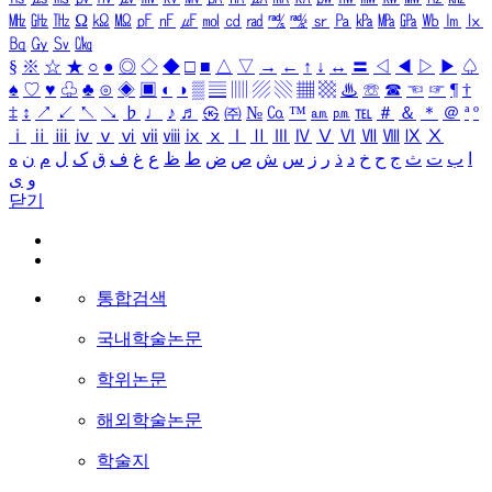
㎒
㎓
㎔
Ω
㏀
㏁
㎊
㎋
㎌
㏖
㏅
㎭
㎮
㎯
㏛
㎩
㎪
㎫
㎬
㏝
㏐
㏓
㏃
㏉
㏜
㏆
§
※
☆
★
○
●
◎
◇
◆
□
■
△
▽
→
←
↑
↓
↔
〓
◁
◀
▷
▶
♤
♠
♡
♥
♧
♣
⊙
◈
▣
◐
◑
▒
▤
▥
▨
▧
▦
▩
♨
☏
☎
☜
☞
¶
†
‡
↕
↗
↙
↖
↘
♭
♩
♪
♬
㉿
㈜
№
㏇
™
㏂
㏘
℡
＃
＆
＊
＠
ª
º
ⅰ
ⅱ
ⅲ
ⅳ
ⅴ
ⅵ
ⅶ
ⅷ
ⅸ
ⅹ
Ⅰ
Ⅱ
Ⅲ
Ⅳ
Ⅴ
Ⅵ
Ⅶ
Ⅷ
Ⅸ
Ⅹ
ا
ب
ت
ث
ج
ح
خ
د
ذ
ر
ز
س
ش
ص
ض
ط
ظ
ع
غ
ف
ق
ک
ل
م
ن
ه
و
ی
닫기
통합검색
국내학술논문
학위논문
해외학술논문
학술지