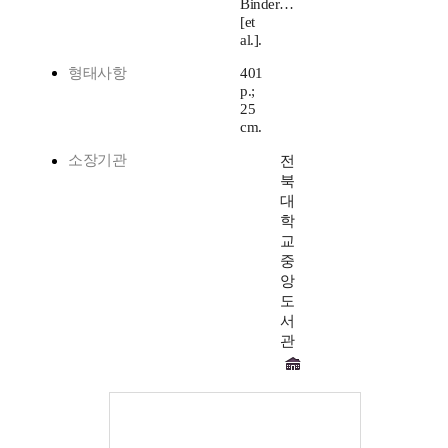
Binder…
[et
al.].
형태사항
401
p.;
25
cm.
소장기관
전
북
대
학
교
중
앙
도
서
관