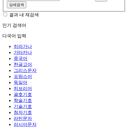
상세검색
결과 내 재검색
인기 검색어
다국어 입력
히라가나
가타카나
중국어
한글고어
그리스문자
프랑스어
독일어
히브리어
괄호기호
학술기호
기술기호
첨자기호
라틴문자
러시아문자