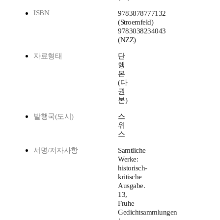
ISBN
9783878777132
(Stroemfeld)
9783038234043
(NZZ)
자료형태
단
행
본
(다
권
본)
발행국(도시)
스
위
스
서명/저자사항
Samtliche
Werke:
historisch-
kritische
Ausgabe.
13,
Fruhe
Gedichtsammlungen