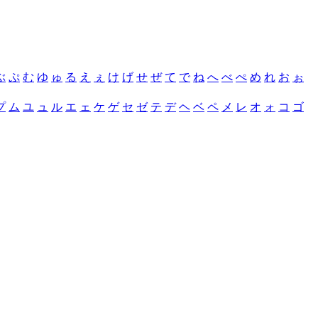
ぶ
ぷ
む
ゆ
ゅ
る
え
ぇ
け
げ
せ
ぜ
て
で
ね
へ
べ
ぺ
め
れ
お
ぉ
プ
ム
ユ
ュ
ル
エ
ェ
ケ
ゲ
セ
ゼ
テ
デ
ヘ
ベ
ペ
メ
レ
オ
ォ
コ
ゴ