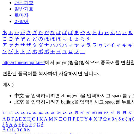
단위기호
일반기호
로마자
아랍어
あ
ぁ
か
が
さ
ざ
た
だ
な
は
ば
ぱ
ま
や
ゃ
ら
わ
ゎ
ん
い
ぃ
き
こ
ご
そ
ぞ
と
ど
の
ほ
ぼ
ぽ
も
よ
ょ
ろ
を
ア
ァ
カ
サ
ザ
タ
ダ
ナ
ハ
バ
パ
マ
ヤ
ャ
ラ
ワ
ヮ
ン
イ
ィ
キ
ギ
ソ
ゾ
ト
ド
ノ
ホ
ボ
ポ
モ
ヨ
ョ
ロ
ヲ
―
http://chineseinput.net/
에서 pinyin(병음)방식으로 중국어를 변환
변환된 중국어를 복사하여 사용하시면 됩니다.
예시)
中文 을 입력하시려면
zhongwen
을 입력하시고 space를
北京 을 입력하시려면
beijing
을 입력하시고 space를 누르
ㅥ
ㅦ
ㅧ
ㅨ
ㅩ
ㅪ
ㅫ
ㅬ
ㅭ
ㅮ
ㅯ
ㅰ
ㅱ
ㅲ
ㅳ
ㅴ
ㅵ
ㅶ
ㅷ
ㅸ
ㅹ
ㅺ
Α
Β
Γ
Δ
Ε
Ζ
Η
Θ
Ι
Κ
Λ
Μ
Ν
Ξ
Ο
Π
Ρ
Σ
Τ
Υ
Φ
Χ
Ψ
Ω
α
β
γ
δ
ε
ζ
η
á
à
Á
À
é
è
É
È
ç
Ç
ê
Ä
Ö
Ü
ä
ö
ü
ß