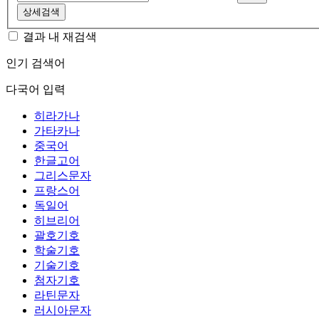
상세검색
결과 내 재검색
인기 검색어
다국어 입력
히라가나
가타카나
중국어
한글고어
그리스문자
프랑스어
독일어
히브리어
괄호기호
학술기호
기술기호
첨자기호
라틴문자
러시아문자