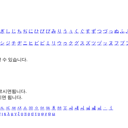
ぎ
し
じ
ち
ぢ
に
ひ
び
ぴ
み
り
う
ぅ
く
ぐ
す
ず
つ
づ
っ
ぬ
ふ
シ
ジ
チ
ヂ
ニ
ヒ
ビ
ピ
ミ
リ
ウ
ゥ
ク
グ
ス
ズ
ツ
ヅ
ッ
ヌ
フ
ブ
할 수 있습니다.
누르시면됩니다.
시면 됩니다.
ㅻ
ㅼ
ㅽ
ㅾ
ㅿ
ㆀ
ㆁ
ㆂ
ㆃ
ㆄ
ㆅ
ㆆ
ㆇ
ㆈ
ㆉ
ㆊ
ㆋ
ㆌ
ㆍ
ㆎ
θ
ι
κ
λ
μ
ν
ξ
ο
π
ρ
σ
τ
υ
φ
χ
ψ
ω