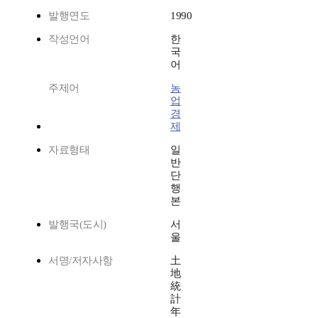
발행연도
1990
작성언어
한
국
어
주제어
농
업
경
제
자료형태
일
반
단
행
본
발행국(도시)
서
울
서명/저자사항
土
地
統
計
年