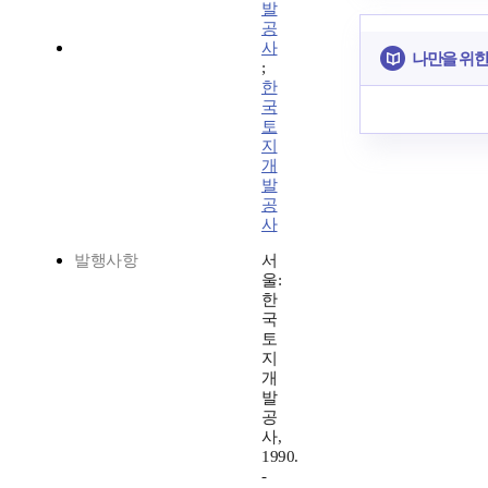
발
공
사
나만을 위한
;
한
국
토
지
개
발
공
사
발행사항
서
울:
한
국
토
지
개
발
공
사,
1990.
-