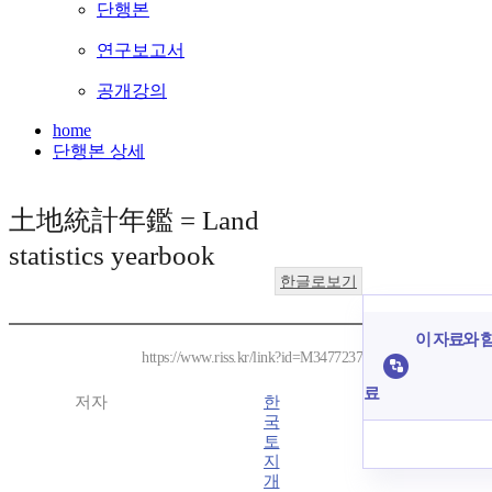
단행본
연구보고서
공개강의
home
단행본 상세
土地統計年鑑 = Land
statistics yearbook
한글로보기
이 자료와 함
https://www.riss.kr/link?id=M3477237
료
저자
한
국
토
지
개