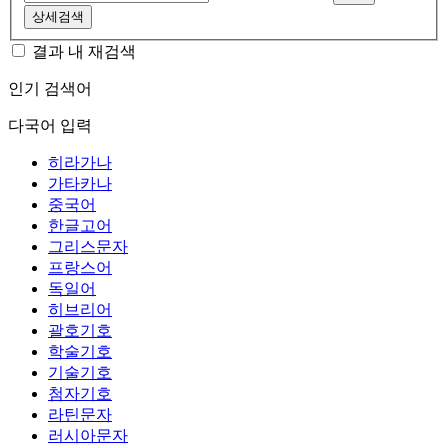
상세검색
결과 내 재검색
인기 검색어
다국어 입력
히라가나
가타카나
중국어
한글고어
그리스문자
프랑스어
독일어
히브리어
괄호기호
학술기호
기술기호
첨자기호
라틴문자
러시아문자