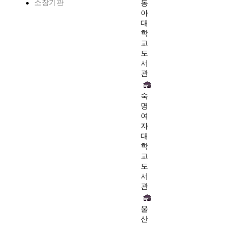
소장기관
동
아
대
학
교
도
서
관
숙
명
여
자
대
학
교
도
서
관
울
산