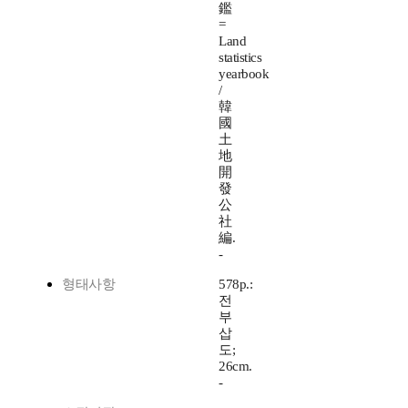
鑑
=
Land
statistics
yearbook
/
韓
國
土
地
開
發
公
社
編.
-
형태사항
578p.:
전
부
삽
도;
26cm.
-