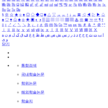
㎒
㎓
㎔
Ω
㏀
㏁
㎊
㎋
㎌
㏖
㏅
㎭
㎮
㎯
㏛
㎩
㎪
㎫
㎬
㏝
㏐
㏓
㏃
㏉
㏜
㏆
§
※
☆
★
○
●
◎
◇
◆
□
■
△
▽
→
←
↑
↓
↔
〓
◁
◀
▷
▶
♤
♠
♡
♥
♧
♣
⊙
◈
▣
◐
◑
▒
▤
▥
▨
▧
▦
▩
♨
☏
☎
☜
☞
¶
†
‡
↕
↗
↙
↖
↘
♭
♩
♪
♬
㉿
㈜
№
㏇
™
㏂
㏘
℡
＃
＆
＊
＠
ª
º
ⅰ
ⅱ
ⅲ
ⅳ
ⅴ
ⅵ
ⅶ
ⅷ
ⅸ
ⅹ
Ⅰ
Ⅱ
Ⅲ
Ⅳ
Ⅴ
Ⅵ
Ⅶ
Ⅷ
Ⅸ
Ⅹ
ا
ب
ت
ث
ج
ح
خ
د
ذ
ر
ز
س
ش
ص
ض
ط
ظ
ع
غ
ف
ق
ک
ل
م
ن
ه
و
ی
닫기
통합검색
국내학술논문
학위논문
해외학술논문
학술지