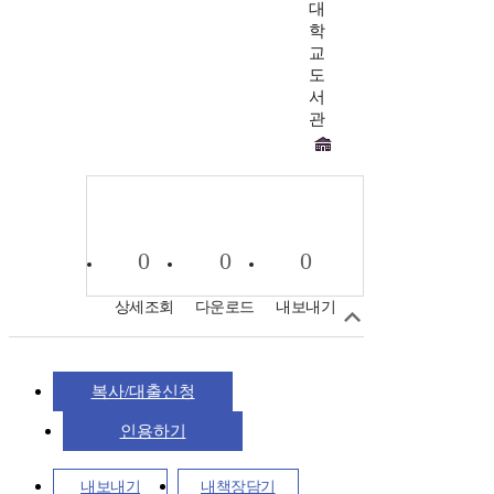
대
학
교
도
서
관
0
0
0
상세조회
다운로드
내보내기
복사/대출신청
인용하기
내보내기
내책장담기