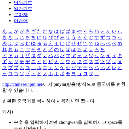
단위기호
일반기호
로마자
아랍어
あ
ぁ
か
が
さ
ざ
た
だ
な
は
ば
ぱ
ま
や
ゃ
ら
わ
ゎ
ん
い
ぃ
き
ぎ
し
じ
ち
ぢ
に
ひ
び
ぴ
み
り
う
ぅ
く
ぐ
す
ず
つ
づ
っ
ぬ
ふ
ぶ
ぷ
む
ゆ
ゅ
る
え
ぇ
け
げ
せ
ぜ
て
で
ね
へ
べ
ぺ
め
れ
お
ぉ
こ
ご
そ
ぞ
と
ど
の
ほ
ぼ
ぽ
も
よ
ょ
ろ
を
ア
ァ
カ
サ
ザ
タ
ダ
ナ
ハ
バ
パ
マ
ヤ
ャ
ラ
ワ
ヮ
ン
イ
ィ
キ
ギ
シ
ジ
チ
ヂ
ニ
ヒ
ビ
ピ
ミ
リ
ウ
ゥ
ク
グ
ス
ズ
ツ
ヅ
ッ
ヌ
フ
ブ
プ
ム
ユ
ュ
ル
エ
ェ
ケ
ゲ
セ
ゼ
テ
デ
ヘ
ベ
ペ
メ
レ
オ
ォ
コ
ゴ
ソ
ゾ
ト
ド
ノ
ホ
ボ
ポ
モ
ヨ
ョ
ロ
ヲ
―
http://chineseinput.net/
에서 pinyin(병음)방식으로 중국어를 변환
할 수 있습니다.
변환된 중국어를 복사하여 사용하시면 됩니다.
예시)
中文 을 입력하시려면
zhongwen
을 입력하시고 space를
누르시면됩니다.