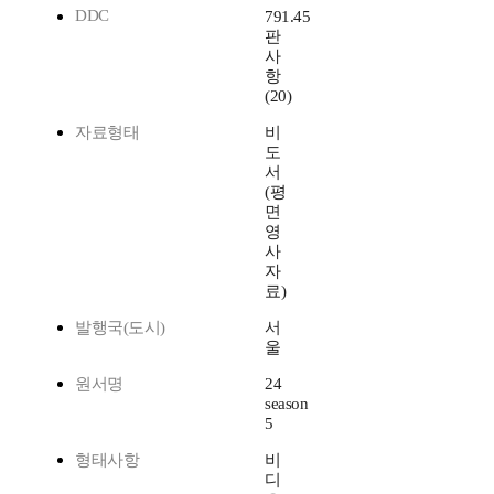
DDC
791.45
판
사
항
(20)
자료형태
비
도
서
(평
면
영
사
자
료)
발행국(도시)
서
울
원서명
24
season
5
형태사항
비
디