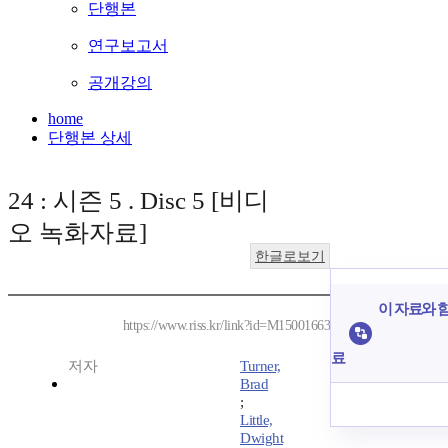
단행본
연구보고서
공개강의
home
단행본 상세
24 : 시즌 5 . Disc 5 [비디
오 녹화자료]
한글로보기
이 자료와 함
https://www.riss.kr/link?id=M15001663
료
저자
Turner,
Brad
;
Little,
Dwight