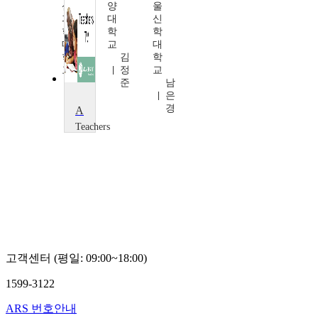
산
양
울
과
대
신
학
학
학
대
교
대
학
김
학
교
정
교
홍
준
남
광
은
표
경
Action Research
Teachers
TV
Teachers
TV
고객센터 (평일: 09:00~18:00)
1599-3122
ARS 번호안내