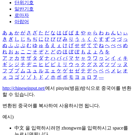
단위기호
일반기호
로마자
아랍어
あ
ぁ
か
が
さ
ざ
た
だ
な
は
ば
ぱ
ま
や
ゃ
ら
わ
ゎ
ん
い
ぃ
き
ぎ
し
じ
ち
ぢ
に
ひ
び
ぴ
み
り
う
ぅ
く
ぐ
す
ず
つ
づ
っ
ぬ
ふ
ぶ
ぷ
む
ゆ
ゅ
る
え
ぇ
け
げ
せ
ぜ
て
で
ね
へ
べ
ぺ
め
れ
お
ぉ
こ
ご
そ
ぞ
と
ど
の
ほ
ぼ
ぽ
も
よ
ょ
ろ
を
ア
ァ
カ
サ
ザ
タ
ダ
ナ
ハ
バ
パ
マ
ヤ
ャ
ラ
ワ
ヮ
ン
イ
ィ
キ
ギ
シ
ジ
チ
ヂ
ニ
ヒ
ビ
ピ
ミ
リ
ウ
ゥ
ク
グ
ス
ズ
ツ
ヅ
ッ
ヌ
フ
ブ
プ
ム
ユ
ュ
ル
エ
ェ
ケ
ゲ
セ
ゼ
テ
デ
ヘ
ベ
ペ
メ
レ
オ
ォ
コ
ゴ
ソ
ゾ
ト
ド
ノ
ホ
ボ
ポ
モ
ヨ
ョ
ロ
ヲ
―
http://chineseinput.net/
에서 pinyin(병음)방식으로 중국어를 변환
할 수 있습니다.
변환된 중국어를 복사하여 사용하시면 됩니다.
예시)
中文 을 입력하시려면
zhongwen
을 입력하시고 space를
누르시면됩니다.