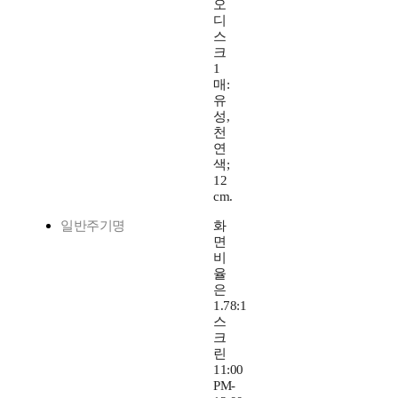
오
디
스
크
1
매:
유
성,
천
연
색;
12
cm.
일반주기명
화
면
비
율
은
1.78:1
스
크
린
11:00
PM-