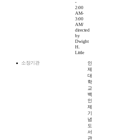
-
2:00
AM-
3:00
AM/
directed
by
Dwight
H.
Little
소장기관
인
제
대
학
교
백
인
제
기
념
도
서
관