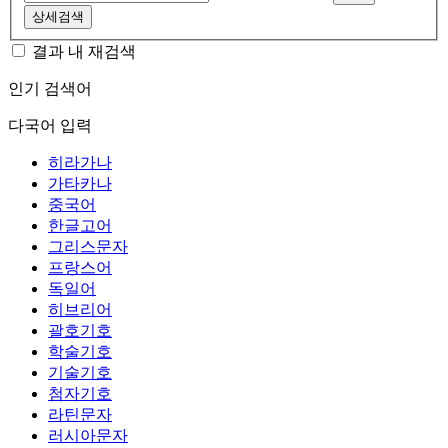
상세검색
결과 내 재검색
인기 검색어
다국어 입력
히라가나
가타카나
중국어
한글고어
그리스문자
프랑스어
독일어
히브리어
괄호기호
학술기호
기술기호
첨자기호
라틴문자
러시아문자