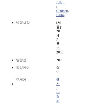
Julian
;
Cuthbert,
Elisha
발행사항
[서
울]:
20
세
기
폭
스,
2006
발행연도
2006
작성언어
영
어
주제어
액
션
;
스
릴
러