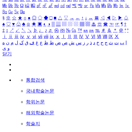
㎒
㎓
㎔
Ω
㏀
㏁
㎊
㎋
㎌
㏖
㏅
㎭
㎮
㎯
㏛
㎩
㎪
㎫
㎬
㏝
㏐
㏓
㏃
㏉
㏜
㏆
§
※
☆
★
○
●
◎
◇
◆
□
■
△
▽
→
←
↑
↓
↔
〓
◁
◀
▷
▶
♤
♠
♡
♥
♧
♣
⊙
◈
▣
◐
◑
▒
▤
▥
▨
▧
▦
▩
♨
☏
☎
☜
☞
¶
†
‡
↕
↗
↙
↖
↘
♭
♩
♪
♬
㉿
㈜
№
㏇
™
㏂
㏘
℡
＃
＆
＊
＠
ª
º
ⅰ
ⅱ
ⅲ
ⅳ
ⅴ
ⅵ
ⅶ
ⅷ
ⅸ
ⅹ
Ⅰ
Ⅱ
Ⅲ
Ⅳ
Ⅴ
Ⅵ
Ⅶ
Ⅷ
Ⅸ
Ⅹ
ا
ب
ت
ث
ج
ح
خ
د
ذ
ر
ز
س
ش
ص
ض
ط
ظ
ع
غ
ف
ق
ک
ل
م
ن
ه
و
ی
닫기
통합검색
국내학술논문
학위논문
해외학술논문
학술지