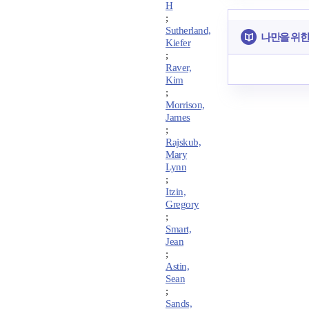
H
;
Sutherland,
나만을 위한
Kiefer
;
Raver,
Kim
;
Morrison,
James
;
Rajskub,
Mary
Lynn
;
Itzin,
Gregory
;
Smart,
Jean
;
Astin,
Sean
;
Sands,