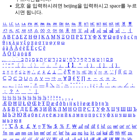
北京 을 입력하시려면
beijing
을 입력하시고 space를 누르
시면 됩니다.
ㅥ
ㅦ
ㅧ
ㅨ
ㅩ
ㅪ
ㅫ
ㅬ
ㅭ
ㅮ
ㅯ
ㅰ
ㅱ
ㅲ
ㅳ
ㅴ
ㅵ
ㅶ
ㅷ
ㅸ
ㅹ
ㅺ
ㅻ
ㅼ
ㅽ
ㅾ
ㅿ
ㆀ
ㆁ
ㆂ
ㆃ
ㆄ
ㆅ
ㆆ
ㆇ
ㆈ
ㆉ
ㆊ
ㆋ
ㆌ
ㆍ
ㆎ
Α
Β
Γ
Δ
Ε
Ζ
Η
Θ
Ι
Κ
Λ
Μ
Ν
Ξ
Ο
Π
Ρ
Σ
Τ
Υ
Φ
Χ
Ψ
Ω
α
β
γ
δ
ε
ζ
η
θ
ι
κ
λ
μ
ν
ξ
ο
π
ρ
σ
τ
υ
φ
χ
ψ
ω
á
à
Á
À
é
è
É
È
ç
Ç
ê
Ä
Ö
Ü
ä
ö
ü
ß
ְ
ֳ
ֲ
ֱ
ָ
ַ
ֵ
ֶ
ִ
ֹ
ּ
ֻ
ׂ
ׁ
ּ
ב
ה
נ
מ
צ
ת
ץ
ש
ד
ג
כ
ע
י
ח
ל
ך
ף
ק
ר
א
ט
ו
ן
ם
פ
‘
’
“
”
〔
〕
〈
〉
「
」
『
』
【
】
＂
（
）
［
］
｛
｝
±
×
÷
≠
≤
≥
∞
∴
♂
♀
∠
⊥
⌒
∂
∇
≡
≒
≪
≫
√
∽
∝
∵
∫
∬
∈
∋
⊆
⊇
⊂
⊃
∪
∩
∧
∨
￢
⇒
⇔
∀
∃
∮
∑
∏
＋
－
＜
＝
＞
、
。
·
‥
…
¨
〃
―
∥
＼
∼
´
～
ˇ
˘
˝
˚
˙
¸
˛
¡
¿
ː
！
＇
，
．
／
：
；
？
＾
＿
｀
｜
½
⅓
⅔
¼
¾
⅛
⅜
⅝
⅞
¹
²
³
⁴
ⁿ
₁
₂
₃
₄
Æ
Ð
Ħ
Ĳ
Ł
Ø
Œ
Þ
Ŧ
Ŋ
æ
đ
ð
ħ
ı
ĳ
ĸ
ŀ
ł
ø
œ
ß
þ
ŧ
ŋ
ŉ
А
Б
В
Г
Д
Е
Ё
Ж
З
И
Й
К
Л
М
Н
О
П
Р
С
Т
У
Ф
Х
Ц
Ч
Ш
Щ
Ъ
Ы
Ь
Э
Ю
Я
а
б
в
г
д
е
ё
ж
з
и
й
к
л
м
н
о
п
р
с
т
у
ф
х
ц
ч
ш
щ
ъ
ы
ь
э
ю
я
′
″
℃
Å
￠
￡
￥
¤
℉
‰
＄
％
Ｆ
￦
㎕
㎖
㎗
ℓ
㎘
㏄
㎣
㎤
㎥
㎦
㎙
㎚
㎛
㎜
㎝
㎞
㎟
㎠
㎡
㎢
㏊
㎍
㎎
㎏
㏏
㎈
㎉
㏈
㎧
㎨
㎰
㎱
㎲
㎳
㎴
㎵
㎶
㎷
㎸
㎹
㎀
㎁
㎂
㎃
㎄
㎺
㎻
㎽
㎾
㎿
㎐
㎑