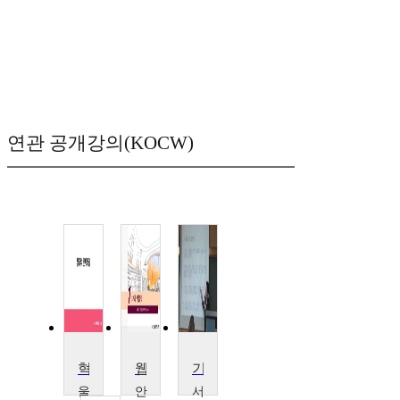
연관 공개강의(KOCW)
혁신적 교수법 꾸러미
웹&앱 프로젝트
기독교 수업설계
울
안
서