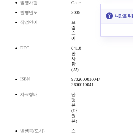
발행사항
Gene
발행연도
2005
나만을 위
작성언어
프
랑
스
어
DDC
841.8
판
사
항
(22)
ISBN
9782600010047
2600010041
자료형태
단
행
본
(다
권
본)
발행국(도시)
스