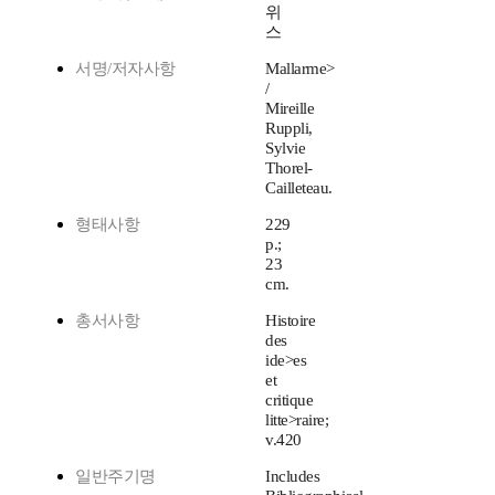
위
스
서명/저자사항
Mallarme>
/
Mireille
Ruppli,
Sylvie
Thorel-
Cailleteau.
형태사항
229
p.;
23
cm.
총서사항
Histoire
des
ide>es
et
critique
litte>raire;
v.420
일반주기명
Includes