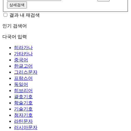
상세검색
결과 내 재검색
인기 검색어
다국어 입력
히라가나
가타카나
중국어
한글고어
그리스문자
프랑스어
독일어
히브리어
괄호기호
학술기호
기술기호
첨자기호
라틴문자
러시아문자