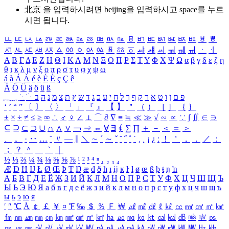
北京 을 입력하시려면
beijing
을 입력하시고 space를 누르
시면 됩니다.
ㅥ
ㅦ
ㅧ
ㅨ
ㅩ
ㅪ
ㅫ
ㅬ
ㅭ
ㅮ
ㅯ
ㅰ
ㅱ
ㅲ
ㅳ
ㅴ
ㅵ
ㅶ
ㅷ
ㅸ
ㅹ
ㅺ
ㅻ
ㅼ
ㅽ
ㅾ
ㅿ
ㆀ
ㆁ
ㆂ
ㆃ
ㆄ
ㆅ
ㆆ
ㆇ
ㆈ
ㆉ
ㆊ
ㆋ
ㆌ
ㆍ
ㆎ
Α
Β
Γ
Δ
Ε
Ζ
Η
Θ
Ι
Κ
Λ
Μ
Ν
Ξ
Ο
Π
Ρ
Σ
Τ
Υ
Φ
Χ
Ψ
Ω
α
β
γ
δ
ε
ζ
η
θ
ι
κ
λ
μ
ν
ξ
ο
π
ρ
σ
τ
υ
φ
χ
ψ
ω
á
à
Á
À
é
è
É
È
ç
Ç
ê
Ä
Ö
Ü
ä
ö
ü
ß
ְ
ֳ
ֲ
ֱ
ָ
ַ
ֵ
ֶ
ִ
ֹ
ּ
ֻ
ׂ
ׁ
ּ
ב
ה
נ
מ
צ
ת
ץ
ש
ד
ג
כ
ע
י
ח
ל
ך
ף
ק
ר
א
ט
ו
ן
ם
פ
‘
’
“
”
〔
〕
〈
〉
「
」
『
』
【
】
＂
（
）
［
］
｛
｝
±
×
÷
≠
≤
≥
∞
∴
♂
♀
∠
⊥
⌒
∂
∇
≡
≒
≪
≫
√
∽
∝
∵
∫
∬
∈
∋
⊆
⊇
⊂
⊃
∪
∩
∧
∨
￢
⇒
⇔
∀
∃
∮
∑
∏
＋
－
＜
＝
＞
、
。
·
‥
…
¨
〃
―
∥
＼
∼
´
～
ˇ
˘
˝
˚
˙
¸
˛
¡
¿
ː
！
＇
，
．
／
：
；
？
＾
＿
｀
｜
½
⅓
⅔
¼
¾
⅛
⅜
⅝
⅞
¹
²
³
⁴
ⁿ
₁
₂
₃
₄
Æ
Ð
Ħ
Ĳ
Ł
Ø
Œ
Þ
Ŧ
Ŋ
æ
đ
ð
ħ
ı
ĳ
ĸ
ŀ
ł
ø
œ
ß
þ
ŧ
ŋ
ŉ
А
Б
В
Г
Д
Е
Ё
Ж
З
И
Й
К
Л
М
Н
О
П
Р
С
Т
У
Ф
Х
Ц
Ч
Ш
Щ
Ъ
Ы
Ь
Э
Ю
Я
а
б
в
г
д
е
ё
ж
з
и
й
к
л
м
н
о
п
р
с
т
у
ф
х
ц
ч
ш
щ
ъ
ы
ь
э
ю
я
′
″
℃
Å
￠
￡
￥
¤
℉
‰
＄
％
Ｆ
￦
㎕
㎖
㎗
ℓ
㎘
㏄
㎣
㎤
㎥
㎦
㎙
㎚
㎛
㎜
㎝
㎞
㎟
㎠
㎡
㎢
㏊
㎍
㎎
㎏
㏏
㎈
㎉
㏈
㎧
㎨
㎰
㎱
㎲
㎳
㎴
㎵
㎶
㎷
㎸
㎹
㎀
㎁
㎂
㎃
㎄
㎺
㎻
㎽
㎾
㎿
㎐
㎑