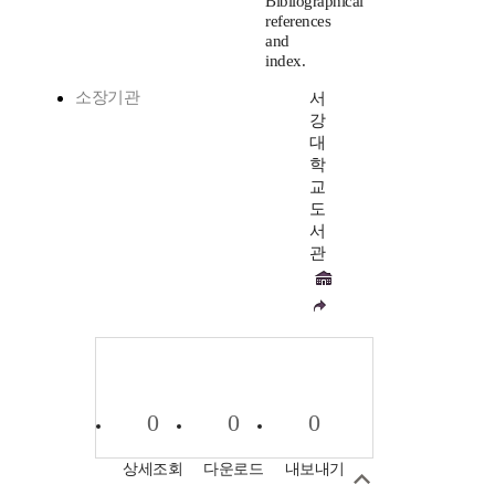
Bibliographical
references
and
index.
소장기관
서
강
대
학
교
도
서
관
0
0
0
상세조회
다운로드
내보내기