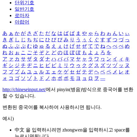
단위기호
일반기호
로마자
아랍어
あ
ぁ
か
が
さ
ざ
た
だ
な
は
ば
ぱ
ま
や
ゃ
ら
わ
ゎ
ん
い
ぃ
き
ぎ
し
じ
ち
ぢ
に
ひ
び
ぴ
み
り
う
ぅ
く
ぐ
す
ず
つ
づ
っ
ぬ
ふ
ぶ
ぷ
む
ゆ
ゅ
る
え
ぇ
け
げ
せ
ぜ
て
で
ね
へ
べ
ぺ
め
れ
お
ぉ
こ
ご
そ
ぞ
と
ど
の
ほ
ぼ
ぽ
も
よ
ょ
ろ
を
ア
ァ
カ
サ
ザ
タ
ダ
ナ
ハ
バ
パ
マ
ヤ
ャ
ラ
ワ
ヮ
ン
イ
ィ
キ
ギ
シ
ジ
チ
ヂ
ニ
ヒ
ビ
ピ
ミ
リ
ウ
ゥ
ク
グ
ス
ズ
ツ
ヅ
ッ
ヌ
フ
ブ
プ
ム
ユ
ュ
ル
エ
ェ
ケ
ゲ
セ
ゼ
テ
デ
ヘ
ベ
ペ
メ
レ
オ
ォ
コ
ゴ
ソ
ゾ
ト
ド
ノ
ホ
ボ
ポ
モ
ヨ
ョ
ロ
ヲ
―
http://chineseinput.net/
에서 pinyin(병음)방식으로 중국어를 변환
할 수 있습니다.
변환된 중국어를 복사하여 사용하시면 됩니다.
예시)
中文 을 입력하시려면
zhongwen
을 입력하시고 space를
누르시면됩니다.