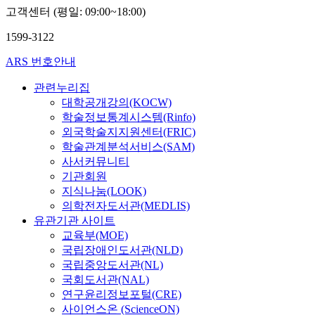
고객센터 (평일: 09:00~18:00)
1599-3122
ARS 번호안내
관련누리집
대학공개강의(KOCW)
학술정보통계시스템(Rinfo)
외국학술지지원센터(FRIC)
학술관계분석서비스(SAM)
사서커뮤니티
기관회원
지식나눔(LOOK)
의학전자도서관(MEDLIS)
유관기관 사이트
교육부(MOE)
국립장애인도서관(NLD)
국립중앙도서관(NL)
국회도서관(NAL)
연구윤리정보포털(CRE)
사이언스온 (ScienceON)