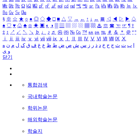
㎒
㎓
㎔
Ω
㏀
㏁
㎊
㎋
㎌
㏖
㏅
㎭
㎮
㎯
㏛
㎩
㎪
㎫
㎬
㏝
㏐
㏓
㏃
㏉
㏜
㏆
§
※
☆
★
○
●
◎
◇
◆
□
■
△
▽
→
←
↑
↓
↔
〓
◁
◀
▷
▶
♤
♠
♡
♥
♧
♣
⊙
◈
▣
◐
◑
▒
▤
▥
▨
▧
▦
▩
♨
☏
☎
☜
☞
¶
†
‡
↕
↗
↙
↖
↘
♭
♩
♪
♬
㉿
㈜
№
㏇
™
㏂
㏘
℡
＃
＆
＊
＠
ª
º
ⅰ
ⅱ
ⅲ
ⅳ
ⅴ
ⅵ
ⅶ
ⅷ
ⅸ
ⅹ
Ⅰ
Ⅱ
Ⅲ
Ⅳ
Ⅴ
Ⅵ
Ⅶ
Ⅷ
Ⅸ
Ⅹ
ا
ب
ت
ث
ج
ح
خ
د
ذ
ر
ز
س
ش
ص
ض
ط
ظ
ع
غ
ف
ق
ک
ل
م
ن
ه
و
ی
닫기
통합검색
국내학술논문
학위논문
해외학술논문
학술지