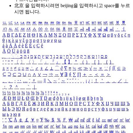
北京 을 입력하시려면
beijing
을 입력하시고 space를 누르
시면 됩니다.
ㅥ
ㅦ
ㅧ
ㅨ
ㅩ
ㅪ
ㅫ
ㅬ
ㅭ
ㅮ
ㅯ
ㅰ
ㅱ
ㅲ
ㅳ
ㅴ
ㅵ
ㅶ
ㅷ
ㅸ
ㅹ
ㅺ
ㅻ
ㅼ
ㅽ
ㅾ
ㅿ
ㆀ
ㆁ
ㆂ
ㆃ
ㆄ
ㆅ
ㆆ
ㆇ
ㆈ
ㆉ
ㆊ
ㆋ
ㆌ
ㆍ
ㆎ
Α
Β
Γ
Δ
Ε
Ζ
Η
Θ
Ι
Κ
Λ
Μ
Ν
Ξ
Ο
Π
Ρ
Σ
Τ
Υ
Φ
Χ
Ψ
Ω
α
β
γ
δ
ε
ζ
η
θ
ι
κ
λ
μ
ν
ξ
ο
π
ρ
σ
τ
υ
φ
χ
ψ
ω
á
à
Á
À
é
è
É
È
ç
Ç
ê
Ä
Ö
Ü
ä
ö
ü
ß
ְ
ֳ
ֲ
ֱ
ָ
ַ
ֵ
ֶ
ִ
ֹ
ּ
ֻ
ׂ
ׁ
ּ
ב
ה
נ
מ
צ
ת
ץ
ש
ד
ג
כ
ע
י
ח
ל
ך
ף
ק
ר
א
ט
ו
ן
ם
פ
‘
’
“
”
〔
〕
〈
〉
「
」
『
』
【
】
＂
（
）
［
］
｛
｝
±
×
÷
≠
≤
≥
∞
∴
♂
♀
∠
⊥
⌒
∂
∇
≡
≒
≪
≫
√
∽
∝
∵
∫
∬
∈
∋
⊆
⊇
⊂
⊃
∪
∩
∧
∨
￢
⇒
⇔
∀
∃
∮
∑
∏
＋
－
＜
＝
＞
、
。
·
‥
…
¨
〃
―
∥
＼
∼
´
～
ˇ
˘
˝
˚
˙
¸
˛
¡
¿
ː
！
＇
，
．
／
：
；
？
＾
＿
｀
｜
½
⅓
⅔
¼
¾
⅛
⅜
⅝
⅞
¹
²
³
⁴
ⁿ
₁
₂
₃
₄
Æ
Ð
Ħ
Ĳ
Ł
Ø
Œ
Þ
Ŧ
Ŋ
æ
đ
ð
ħ
ı
ĳ
ĸ
ŀ
ł
ø
œ
ß
þ
ŧ
ŋ
ŉ
А
Б
В
Г
Д
Е
Ё
Ж
З
И
Й
К
Л
М
Н
О
П
Р
С
Т
У
Ф
Х
Ц
Ч
Ш
Щ
Ъ
Ы
Ь
Э
Ю
Я
а
б
в
г
д
е
ё
ж
з
и
й
к
л
м
н
о
п
р
с
т
у
ф
х
ц
ч
ш
щ
ъ
ы
ь
э
ю
я
′
″
℃
Å
￠
￡
￥
¤
℉
‰
＄
％
Ｆ
￦
㎕
㎖
㎗
ℓ
㎘
㏄
㎣
㎤
㎥
㎦
㎙
㎚
㎛
㎜
㎝
㎞
㎟
㎠
㎡
㎢
㏊
㎍
㎎
㎏
㏏
㎈
㎉
㏈
㎧
㎨
㎰
㎱
㎲
㎳
㎴
㎵
㎶
㎷
㎸
㎹
㎀
㎁
㎂
㎃
㎄
㎺
㎻
㎽
㎾
㎿
㎐
㎑