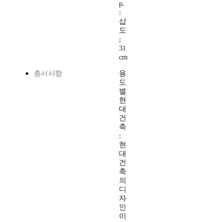
p.
:
삽
도
;
31
cm
총서사항
용
도
별
현
대
건
축
:
현
대
건
축
의
디
자
인
이