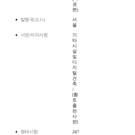
권
본)
발행국(도시)
서
울
서명/저자사항
기
타
시
설
및
디
지
털
건
축
/
[황
토
출
판
사
편]
형태사항
247