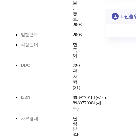
울
:
황
나만을 
토,
2003
발행연도
2003
작성언어
한
국
어
DDC
720
판
사
항
(21)
ISBN
8989770181(v.10)
8989770084(세
트)
자료형태
단
행
본
(다