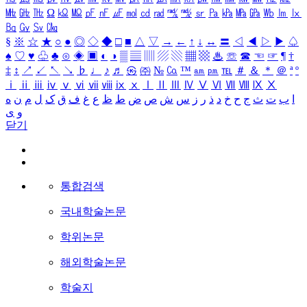
㎒
㎓
㎔
Ω
㏀
㏁
㎊
㎋
㎌
㏖
㏅
㎭
㎮
㎯
㏛
㎩
㎪
㎫
㎬
㏝
㏐
㏓
㏃
㏉
㏜
㏆
§
※
☆
★
○
●
◎
◇
◆
□
■
△
▽
→
←
↑
↓
↔
〓
◁
◀
▷
▶
♤
♠
♡
♥
♧
♣
⊙
◈
▣
◐
◑
▒
▤
▥
▨
▧
▦
▩
♨
☏
☎
☜
☞
¶
†
‡
↕
↗
↙
↖
↘
♭
♩
♪
♬
㉿
㈜
№
㏇
™
㏂
㏘
℡
＃
＆
＊
＠
ª
º
ⅰ
ⅱ
ⅲ
ⅳ
ⅴ
ⅵ
ⅶ
ⅷ
ⅸ
ⅹ
Ⅰ
Ⅱ
Ⅲ
Ⅳ
Ⅴ
Ⅵ
Ⅶ
Ⅷ
Ⅸ
Ⅹ
ا
ب
ت
ث
ج
ح
خ
د
ذ
ر
ز
س
ش
ص
ض
ط
ظ
ع
غ
ف
ق
ک
ل
م
ن
ه
و
ی
닫기
통합검색
국내학술논문
학위논문
해외학술논문
학술지