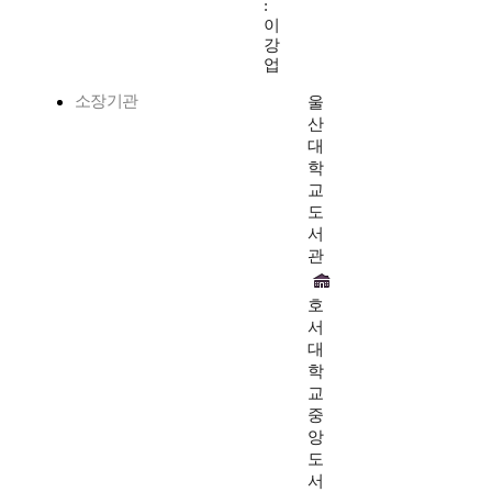
:
이
강
업
소장기관
울
산
대
학
교
도
서
관
호
서
대
학
교
중
앙
도
서