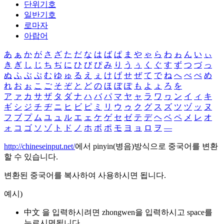
단위기호
일반기호
로마자
아랍어
あ
ぁ
か
が
さ
ざ
た
だ
な
は
ば
ぱ
ま
や
ゃ
ら
わ
ゎ
ん
い
ぃ
き
ぎ
し
じ
ち
ぢ
に
ひ
び
ぴ
み
り
う
ぅ
く
ぐ
す
ず
つ
づ
っ
ぬ
ふ
ぶ
ぷ
む
ゆ
ゅ
る
え
ぇ
け
げ
せ
ぜ
て
で
ね
へ
べ
ぺ
め
れ
お
ぉ
こ
ご
そ
ぞ
と
ど
の
ほ
ぼ
ぽ
も
よ
ょ
ろ
を
ア
ァ
カ
サ
ザ
タ
ダ
ナ
ハ
バ
パ
マ
ヤ
ャ
ラ
ワ
ヮ
ン
イ
ィ
キ
ギ
シ
ジ
チ
ヂ
ニ
ヒ
ビ
ピ
ミ
リ
ウ
ゥ
ク
グ
ス
ズ
ツ
ヅ
ッ
ヌ
フ
ブ
プ
ム
ユ
ュ
ル
エ
ェ
ケ
ゲ
セ
ゼ
テ
デ
ヘ
ベ
ペ
メ
レ
オ
ォ
コ
ゴ
ソ
ゾ
ト
ド
ノ
ホ
ボ
ポ
モ
ヨ
ョ
ロ
ヲ
―
http://chineseinput.net/
에서 pinyin(병음)방식으로 중국어를 변환
할 수 있습니다.
변환된 중국어를 복사하여 사용하시면 됩니다.
예시)
中文 을 입력하시려면
zhongwen
을 입력하시고 space를
누르시면됩니다.