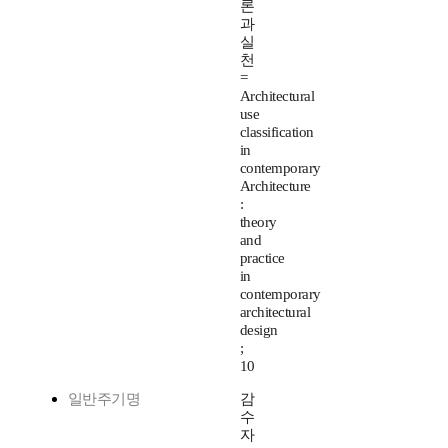
론
과
실
천
=
Architectural
use
classification
in
contemporary
Architecture
:
theory
and
practice
in
contemporary
architectural
design
;
10
일반주기명
감
수
자