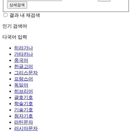
상세검색
결과 내 재검색
인기 검색어
다국어 입력
히라가나
가타카나
중국어
한글고어
그리스문자
프랑스어
독일어
히브리어
괄호기호
학술기호
기술기호
첨자기호
라틴문자
러시아문자