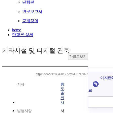
단행본
연구보고서
공개강의
home
단행본 상세
기타시설 및 디지털 건축
한글로보기
https://www.riss.kr/link?id=M16213027
이 자료와
저자
황
토
료
출
판
사
발행사항
서