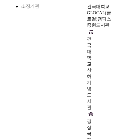
소장기관
건국대학교
GLOCAL(글
로컬)캠퍼스
중원도서관
건
국
대
학
교
상
허
기
념
도
서
관
경
상
국