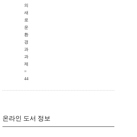
의
새
로
운
환
경
과
과
제
=
44
온라인 도서 정보