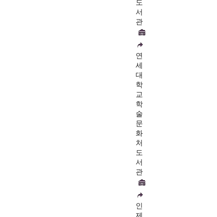
도
서
관
연
세
대
학
교
학
술
문
화
처
도
서
관
인
제