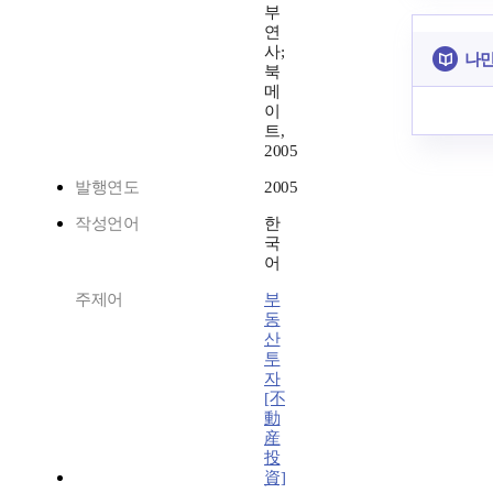
부
연
사;
나만
북
메
이
트,
2005
발행연도
2005
작성언어
한
국
어
주제어
부
동
산
투
자
[不
動
産
投
資]