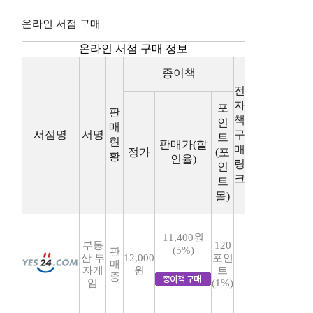
온라인 서점 구매
온라인 서점 구매 정보
종이책
전
자
포
판
책
인
매
서점명
서명
구
트
현
판매가(할
매
정가
(포
황
인율)
링
인
크
트
몰)
11,400원
부동
120
(5%)
판
산 투
12,000
포인
매
자게
원
트
중
임
(1%)