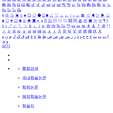
㎒
㎓
㎔
Ω
㏀
㏁
㎊
㎋
㎌
㏖
㏅
㎭
㎮
㎯
㏛
㎩
㎪
㎫
㎬
㏝
㏐
㏓
㏃
㏉
㏜
㏆
§
※
☆
★
○
●
◎
◇
◆
□
■
△
▽
→
←
↑
↓
↔
〓
◁
◀
▷
▶
♤
♠
♡
♥
♧
♣
⊙
◈
▣
◐
◑
▒
▤
▥
▨
▧
▦
▩
♨
☏
☎
☜
☞
¶
†
‡
↕
↗
↙
↖
↘
♭
♩
♪
♬
㉿
㈜
№
㏇
™
㏂
㏘
℡
＃
＆
＊
＠
ª
º
ⅰ
ⅱ
ⅲ
ⅳ
ⅴ
ⅵ
ⅶ
ⅷ
ⅸ
ⅹ
Ⅰ
Ⅱ
Ⅲ
Ⅳ
Ⅴ
Ⅵ
Ⅶ
Ⅷ
Ⅸ
Ⅹ
ا
ب
ت
ث
ج
ح
خ
د
ذ
ر
ز
س
ش
ص
ض
ط
ظ
ع
غ
ف
ق
ک
ل
م
ن
ه
و
ی
닫기
통합검색
국내학술논문
학위논문
해외학술논문
학술지