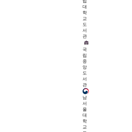
립
대
학
교
도
서
관
국
립
중
앙
도
서
관
남
서
울
대
학
교