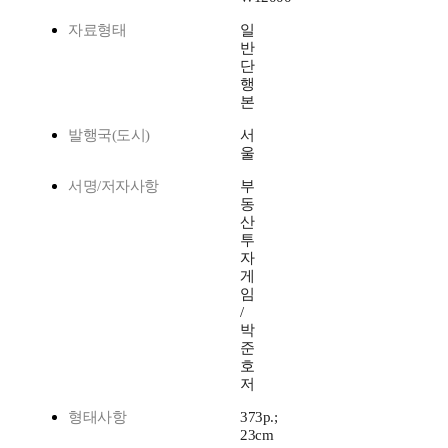
자료형태
일
반
단
행
본
발행국(도시)
서
울
서명/저자사항
부
동
산
투
자
게
임
/
박
준
호
저
형태사항
373p.;
23cm