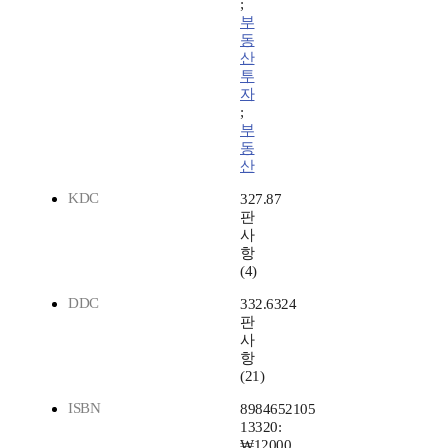
;
부
동
산
투
자
;
부
동
산
KDC
327.87
판
사
항
(4)
DDC
332.6324
판
사
항
(21)
ISBN
8984652105
13320:
₩12000