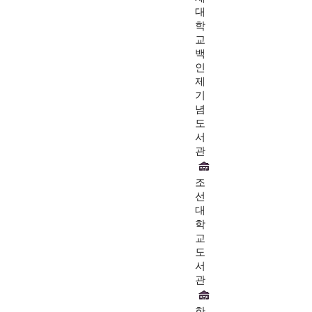
대
학
교
백
인
제
기
념
도
서
관
조
선
대
학
교
도
서
관
한