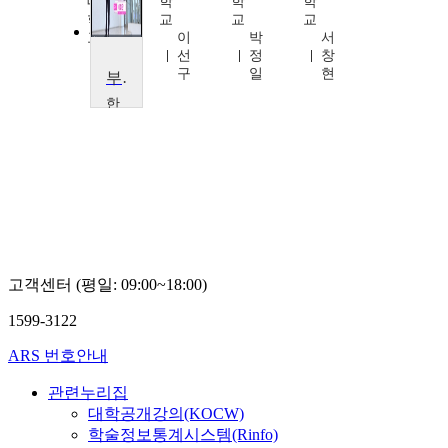
대
학
학
학
학
교
교
교
교
이
박
서
정
선
정
창
성
구
일
현
부동산투자금융론
훈
한
성
대
학
교
이
용
만
고객센터 (평일: 09:00~18:00)
1599-3122
ARS 번호안내
관련누리집
대학공개강의(KOCW)
학술정보통계시스템(Rinfo)