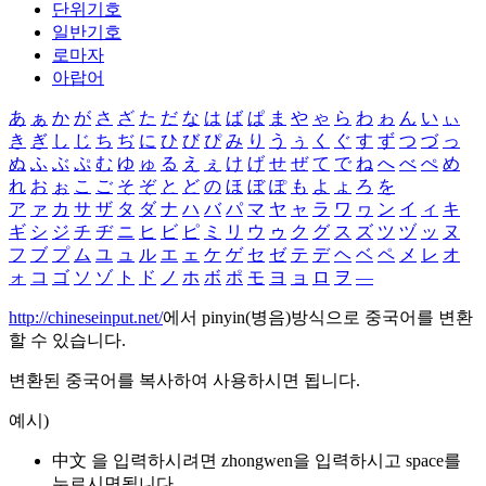
단위기호
일반기호
로마자
아랍어
あ
ぁ
か
が
さ
ざ
た
だ
な
は
ば
ぱ
ま
や
ゃ
ら
わ
ゎ
ん
い
ぃ
き
ぎ
し
じ
ち
ぢ
に
ひ
び
ぴ
み
り
う
ぅ
く
ぐ
す
ず
つ
づ
っ
ぬ
ふ
ぶ
ぷ
む
ゆ
ゅ
る
え
ぇ
け
げ
せ
ぜ
て
で
ね
へ
べ
ぺ
め
れ
お
ぉ
こ
ご
そ
ぞ
と
ど
の
ほ
ぼ
ぽ
も
よ
ょ
ろ
を
ア
ァ
カ
サ
ザ
タ
ダ
ナ
ハ
バ
パ
マ
ヤ
ャ
ラ
ワ
ヮ
ン
イ
ィ
キ
ギ
シ
ジ
チ
ヂ
ニ
ヒ
ビ
ピ
ミ
リ
ウ
ゥ
ク
グ
ス
ズ
ツ
ヅ
ッ
ヌ
フ
ブ
プ
ム
ユ
ュ
ル
エ
ェ
ケ
ゲ
セ
ゼ
テ
デ
ヘ
ベ
ペ
メ
レ
オ
ォ
コ
ゴ
ソ
ゾ
ト
ド
ノ
ホ
ボ
ポ
モ
ヨ
ョ
ロ
ヲ
―
http://chineseinput.net/
에서 pinyin(병음)방식으로 중국어를 변환
할 수 있습니다.
변환된 중국어를 복사하여 사용하시면 됩니다.
예시)
中文 을 입력하시려면
zhongwen
을 입력하시고 space를
누르시면됩니다.