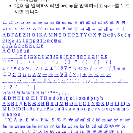
北京 을 입력하시려면
beijing
을 입력하시고 space를 누르
시면 됩니다.
ㅥ
ㅦ
ㅧ
ㅨ
ㅩ
ㅪ
ㅫ
ㅬ
ㅭ
ㅮ
ㅯ
ㅰ
ㅱ
ㅲ
ㅳ
ㅴ
ㅵ
ㅶ
ㅷ
ㅸ
ㅹ
ㅺ
ㅻ
ㅼ
ㅽ
ㅾ
ㅿ
ㆀ
ㆁ
ㆂ
ㆃ
ㆄ
ㆅ
ㆆ
ㆇ
ㆈ
ㆉ
ㆊ
ㆋ
ㆌ
ㆍ
ㆎ
Α
Β
Γ
Δ
Ε
Ζ
Η
Θ
Ι
Κ
Λ
Μ
Ν
Ξ
Ο
Π
Ρ
Σ
Τ
Υ
Φ
Χ
Ψ
Ω
α
β
γ
δ
ε
ζ
η
θ
ι
κ
λ
μ
ν
ξ
ο
π
ρ
σ
τ
υ
φ
χ
ψ
ω
á
à
Á
À
é
è
É
È
ç
Ç
ê
Ä
Ö
Ü
ä
ö
ü
ß
ְ
ֳ
ֲ
ֱ
ָ
ַ
ֵ
ֶ
ִ
ֹ
ּ
ֻ
ׂ
ׁ
ּ
ב
ה
נ
מ
צ
ת
ץ
ש
ד
ג
כ
ע
י
ח
ל
ך
ף
ק
ר
א
ט
ו
ן
ם
פ
‘
’
“
”
〔
〕
〈
〉
「
」
『
』
【
】
＂
（
）
［
］
｛
｝
±
×
÷
≠
≤
≥
∞
∴
♂
♀
∠
⊥
⌒
∂
∇
≡
≒
≪
≫
√
∽
∝
∵
∫
∬
∈
∋
⊆
⊇
⊂
⊃
∪
∩
∧
∨
￢
⇒
⇔
∀
∃
∮
∑
∏
＋
－
＜
＝
＞
、
。
·
‥
…
¨
〃
―
∥
＼
∼
´
～
ˇ
˘
˝
˚
˙
¸
˛
¡
¿
ː
！
＇
，
．
／
：
；
？
＾
＿
｀
｜
½
⅓
⅔
¼
¾
⅛
⅜
⅝
⅞
¹
²
³
⁴
ⁿ
₁
₂
₃
₄
Æ
Ð
Ħ
Ĳ
Ł
Ø
Œ
Þ
Ŧ
Ŋ
æ
đ
ð
ħ
ı
ĳ
ĸ
ŀ
ł
ø
œ
ß
þ
ŧ
ŋ
ŉ
А
Б
В
Г
Д
Е
Ё
Ж
З
И
Й
К
Л
М
Н
О
П
Р
С
Т
У
Ф
Х
Ц
Ч
Ш
Щ
Ъ
Ы
Ь
Э
Ю
Я
а
б
в
г
д
е
ё
ж
з
и
й
к
л
м
н
о
п
р
с
т
у
ф
х
ц
ч
ш
щ
ъ
ы
ь
э
ю
я
′
″
℃
Å
￠
￡
￥
¤
℉
‰
＄
％
Ｆ
￦
㎕
㎖
㎗
ℓ
㎘
㏄
㎣
㎤
㎥
㎦
㎙
㎚
㎛
㎜
㎝
㎞
㎟
㎠
㎡
㎢
㏊
㎍
㎎
㎏
㏏
㎈
㎉
㏈
㎧
㎨
㎰
㎱
㎲
㎳
㎴
㎵
㎶
㎷
㎸
㎹
㎀
㎁
㎂
㎃
㎄
㎺
㎻
㎽
㎾
㎿
㎐
㎑