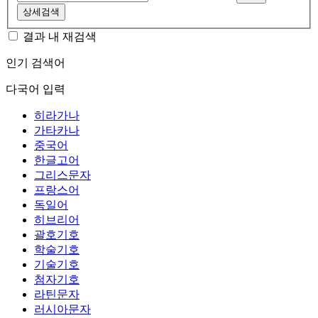
상세검색
결과 내 재검색
인기 검색어
다국어 입력
히라가나
가타카나
중국어
한글고어
그리스문자
프랑스어
독일어
히브리어
괄호기호
학술기호
기술기호
첨자기호
라틴문자
러시아문자