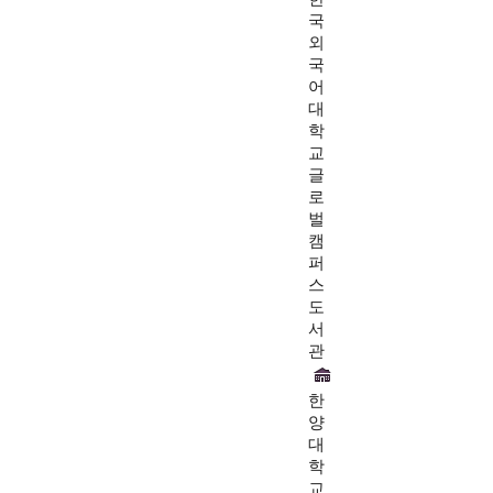
국
외
국
어
대
학
교
글
로
벌
캠
퍼
스
도
서
관
한
양
대
학
교