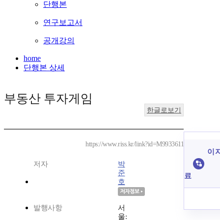
단행본
연구보고서
공개강의
home
단행본 상세
부동산 투자게임
한글로보기
https://www.riss.kr/link?id=M9933611
이 
저자
박
준
료
호
발행사항
서
울: