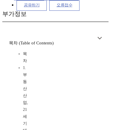
공유하기
오류접수
부가정보
목차 (Table of Contents)
목
차
1.
부
동
산
산
업,
21
세
기