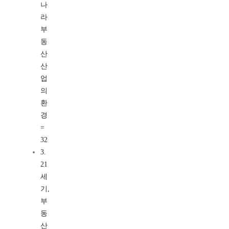
나
라
부
동
산
산
업
의
환
경
=
32
3.
21
세
기,
부
동
산