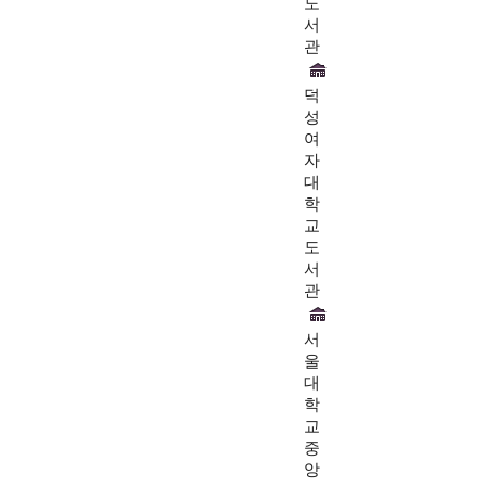
도
서
관
덕
성
여
자
대
학
교
도
서
관
서
울
대
학
교
중
앙