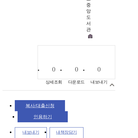
중
앙
도
서
관
0
0
0
상세조회
다운로드
내보내기
복사/대출신청
인용하기
내보내기
내책장담기