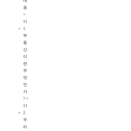
대
응
=
11
1.
부
동
산
이
란
무
엇
인
가
? =
11
2.
우
리