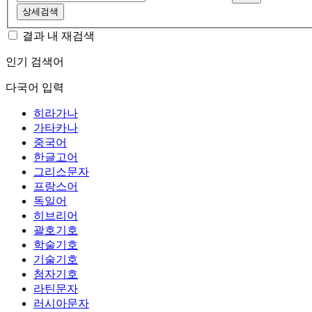
상세검색
결과 내 재검색
인기 검색어
다국어 입력
히라가나
가타카나
중국어
한글고어
그리스문자
프랑스어
독일어
히브리어
괄호기호
학술기호
기술기호
첨자기호
라틴문자
러시아문자