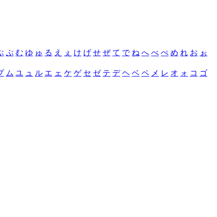
ぶ
ぷ
む
ゆ
ゅ
る
え
ぇ
け
げ
せ
ぜ
て
で
ね
へ
べ
ぺ
め
れ
お
ぉ
プ
ム
ユ
ュ
ル
エ
ェ
ケ
ゲ
セ
ゼ
テ
デ
ヘ
ベ
ペ
メ
レ
オ
ォ
コ
ゴ