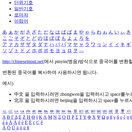
단위기호
일반기호
로마자
아랍어
あ
ぁ
か
が
さ
ざ
た
だ
な
は
ば
ぱ
ま
や
ゃ
ら
わ
ゎ
ん
い
ぃ
き
こ
ご
そ
ぞ
と
ど
の
ほ
ぼ
ぽ
も
よ
ょ
ろ
を
ア
ァ
カ
サ
ザ
タ
ダ
ナ
ハ
バ
パ
マ
ヤ
ャ
ラ
ワ
ヮ
ン
イ
ィ
キ
ギ
ソ
ゾ
ト
ド
ノ
ホ
ボ
ポ
モ
ヨ
ョ
ロ
ヲ
―
http://chineseinput.net/
에서 pinyin(병음)방식으로 중국어를 변환
변환된 중국어를 복사하여 사용하시면 됩니다.
예시)
中文 을 입력하시려면
zhongwen
을 입력하시고 space를
北京 을 입력하시려면
beijing
을 입력하시고 space를 누르
ㅥ
ㅦ
ㅧ
ㅨ
ㅩ
ㅪ
ㅫ
ㅬ
ㅭ
ㅮ
ㅯ
ㅰ
ㅱ
ㅲ
ㅳ
ㅴ
ㅵ
ㅶ
ㅷ
ㅸ
ㅹ
ㅺ
Α
Β
Γ
Δ
Ε
Ζ
Η
Θ
Ι
Κ
Λ
Μ
Ν
Ξ
Ο
Π
Ρ
Σ
Τ
Υ
Φ
Χ
Ψ
Ω
α
β
γ
δ
ε
ζ
η
á
à
Á
À
é
è
É
È
ç
Ç
ê
Ä
Ö
Ü
ä
ö
ü
ß