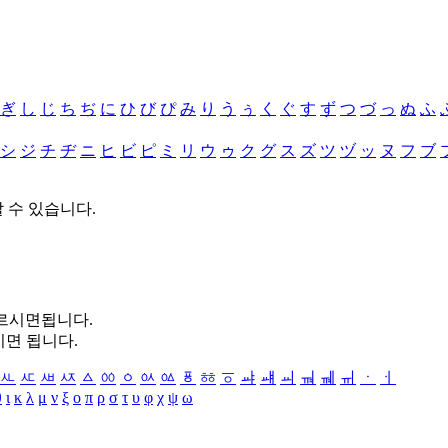
ぎ
し
じ
ち
ぢ
に
ひ
び
ぴ
み
り
う
ぅ
く
ぐ
す
ず
つ
づ
っ
ぬ
ふ
シ
ジ
チ
ヂ
ニ
ヒ
ビ
ピ
ミ
リ
ウ
ゥ
ク
グ
ス
ズ
ツ
ヅ
ッ
ヌ
フ
ブ
할 수 있습니다.
누르시면됩니다.
시면 됩니다.
ㅻ
ㅼ
ㅽ
ㅾ
ㅿ
ㆀ
ㆁ
ㆂ
ㆃ
ㆄ
ㆅ
ㆆ
ㆇ
ㆈ
ㆉ
ㆊ
ㆋ
ㆌ
ㆍ
ㆎ
θ
ι
κ
λ
μ
ν
ξ
ο
π
ρ
σ
τ
υ
φ
χ
ψ
ω