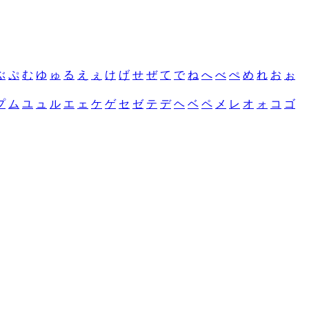
ぶ
ぷ
む
ゆ
ゅ
る
え
ぇ
け
げ
せ
ぜ
て
で
ね
へ
べ
ぺ
め
れ
お
ぉ
プ
ム
ユ
ュ
ル
エ
ェ
ケ
ゲ
セ
ゼ
テ
デ
ヘ
ベ
ペ
メ
レ
オ
ォ
コ
ゴ