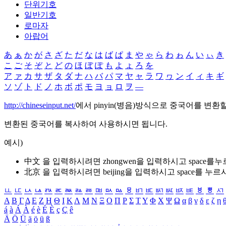
단위기호
일반기호
로마자
아랍어
あ
ぁ
か
が
さ
ざ
た
だ
な
は
ば
ぱ
ま
や
ゃ
ら
わ
ゎ
ん
い
ぃ
き
こ
ご
そ
ぞ
と
ど
の
ほ
ぼ
ぽ
も
よ
ょ
ろ
を
ア
ァ
カ
サ
ザ
タ
ダ
ナ
ハ
バ
パ
マ
ヤ
ャ
ラ
ワ
ヮ
ン
イ
ィ
キ
ギ
ソ
ゾ
ト
ド
ノ
ホ
ボ
ポ
モ
ヨ
ョ
ロ
ヲ
―
http://chineseinput.net/
에서 pinyin(병음)방식으로 중국어를 변환
변환된 중국어를 복사하여 사용하시면 됩니다.
예시)
中文 을 입력하시려면
zhongwen
을 입력하시고 space를
北京 을 입력하시려면
beijing
을 입력하시고 space를 누르
ㅥ
ㅦ
ㅧ
ㅨ
ㅩ
ㅪ
ㅫ
ㅬ
ㅭ
ㅮ
ㅯ
ㅰ
ㅱ
ㅲ
ㅳ
ㅴ
ㅵ
ㅶ
ㅷ
ㅸ
ㅹ
ㅺ
Α
Β
Γ
Δ
Ε
Ζ
Η
Θ
Ι
Κ
Λ
Μ
Ν
Ξ
Ο
Π
Ρ
Σ
Τ
Υ
Φ
Χ
Ψ
Ω
α
β
γ
δ
ε
ζ
η
á
à
Á
À
é
è
É
È
ç
Ç
ê
Ä
Ö
Ü
ä
ö
ü
ß