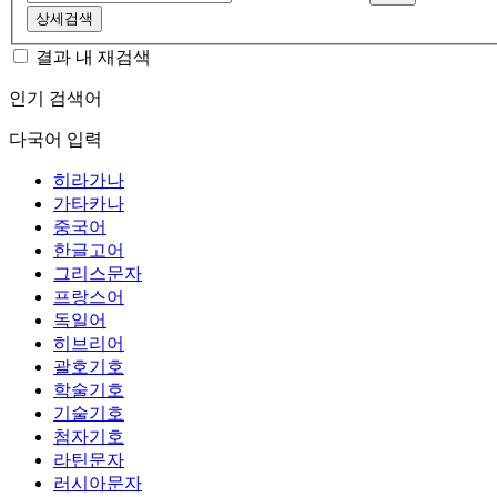
상세검색
결과 내 재검색
인기 검색어
다국어 입력
히라가나
가타카나
중국어
한글고어
그리스문자
프랑스어
독일어
히브리어
괄호기호
학술기호
기술기호
첨자기호
라틴문자
러시아문자