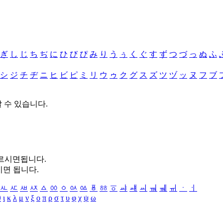
ぎ
し
じ
ち
ぢ
に
ひ
び
ぴ
み
り
う
ぅ
く
ぐ
す
ず
つ
づ
っ
ぬ
ふ
シ
ジ
チ
ヂ
ニ
ヒ
ビ
ピ
ミ
リ
ウ
ゥ
ク
グ
ス
ズ
ツ
ヅ
ッ
ヌ
フ
ブ
할 수 있습니다.
누르시면됩니다.
시면 됩니다.
ㅻ
ㅼ
ㅽ
ㅾ
ㅿ
ㆀ
ㆁ
ㆂ
ㆃ
ㆄ
ㆅ
ㆆ
ㆇ
ㆈ
ㆉ
ㆊ
ㆋ
ㆌ
ㆍ
ㆎ
θ
ι
κ
λ
μ
ν
ξ
ο
π
ρ
σ
τ
υ
φ
χ
ψ
ω