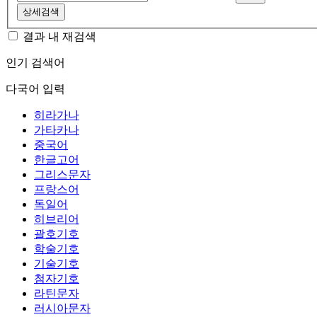
상세검색
결과 내 재검색
인기 검색어
다국어 입력
히라가나
가타카나
중국어
한글고어
그리스문자
프랑스어
독일어
히브리어
괄호기호
학술기호
기술기호
첨자기호
라틴문자
러시아문자