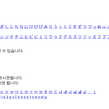
ぎ
し
じ
ち
ぢ
に
ひ
び
ぴ
み
り
う
ぅ
く
ぐ
す
ず
つ
づ
っ
ぬ
ふ
シ
ジ
チ
ヂ
ニ
ヒ
ビ
ピ
ミ
リ
ウ
ゥ
ク
グ
ス
ズ
ツ
ヅ
ッ
ヌ
フ
ブ
할 수 있습니다.
누르시면됩니다.
시면 됩니다.
ㅻ
ㅼ
ㅽ
ㅾ
ㅿ
ㆀ
ㆁ
ㆂ
ㆃ
ㆄ
ㆅ
ㆆ
ㆇ
ㆈ
ㆉ
ㆊ
ㆋ
ㆌ
ㆍ
ㆎ
θ
ι
κ
λ
μ
ν
ξ
ο
π
ρ
σ
τ
υ
φ
χ
ψ
ω