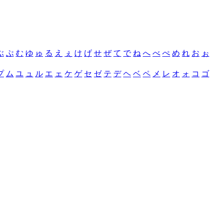
ぶ
ぷ
む
ゆ
ゅ
る
え
ぇ
け
げ
せ
ぜ
て
で
ね
へ
べ
ぺ
め
れ
お
ぉ
プ
ム
ユ
ュ
ル
エ
ェ
ケ
ゲ
セ
ゼ
テ
デ
ヘ
ベ
ペ
メ
レ
オ
ォ
コ
ゴ