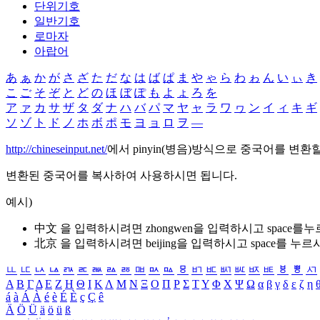
단위기호
일반기호
로마자
아랍어
あ
ぁ
か
が
さ
ざ
た
だ
な
は
ば
ぱ
ま
や
ゃ
ら
わ
ゎ
ん
い
ぃ
き
こ
ご
そ
ぞ
と
ど
の
ほ
ぼ
ぽ
も
よ
ょ
ろ
を
ア
ァ
カ
サ
ザ
タ
ダ
ナ
ハ
バ
パ
マ
ヤ
ャ
ラ
ワ
ヮ
ン
イ
ィ
キ
ギ
ソ
ゾ
ト
ド
ノ
ホ
ボ
ポ
モ
ヨ
ョ
ロ
ヲ
―
http://chineseinput.net/
에서 pinyin(병음)방식으로 중국어를 변환
변환된 중국어를 복사하여 사용하시면 됩니다.
예시)
中文 을 입력하시려면
zhongwen
을 입력하시고 space를
北京 을 입력하시려면
beijing
을 입력하시고 space를 누르
ㅥ
ㅦ
ㅧ
ㅨ
ㅩ
ㅪ
ㅫ
ㅬ
ㅭ
ㅮ
ㅯ
ㅰ
ㅱ
ㅲ
ㅳ
ㅴ
ㅵ
ㅶ
ㅷ
ㅸ
ㅹ
ㅺ
Α
Β
Γ
Δ
Ε
Ζ
Η
Θ
Ι
Κ
Λ
Μ
Ν
Ξ
Ο
Π
Ρ
Σ
Τ
Υ
Φ
Χ
Ψ
Ω
α
β
γ
δ
ε
ζ
η
á
à
Á
À
é
è
É
È
ç
Ç
ê
Ä
Ö
Ü
ä
ö
ü
ß