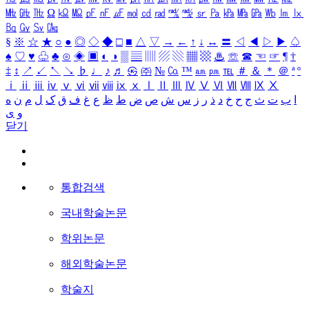
㎒
㎓
㎔
Ω
㏀
㏁
㎊
㎋
㎌
㏖
㏅
㎭
㎮
㎯
㏛
㎩
㎪
㎫
㎬
㏝
㏐
㏓
㏃
㏉
㏜
㏆
§
※
☆
★
○
●
◎
◇
◆
□
■
△
▽
→
←
↑
↓
↔
〓
◁
◀
▷
▶
♤
♠
♡
♥
♧
♣
⊙
◈
▣
◐
◑
▒
▤
▥
▨
▧
▦
▩
♨
☏
☎
☜
☞
¶
†
‡
↕
↗
↙
↖
↘
♭
♩
♪
♬
㉿
㈜
№
㏇
™
㏂
㏘
℡
＃
＆
＊
＠
ª
º
ⅰ
ⅱ
ⅲ
ⅳ
ⅴ
ⅵ
ⅶ
ⅷ
ⅸ
ⅹ
Ⅰ
Ⅱ
Ⅲ
Ⅳ
Ⅴ
Ⅵ
Ⅶ
Ⅷ
Ⅸ
Ⅹ
ا
ب
ت
ث
ج
ح
خ
د
ذ
ر
ز
س
ش
ص
ض
ط
ظ
ع
غ
ف
ق
ک
ل
م
ن
ه
و
ی
닫기
통합검색
국내학술논문
학위논문
해외학술논문
학술지