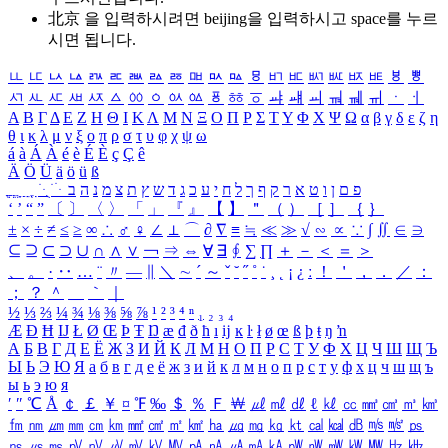
北京 을 입력하시려면
beijing
을 입력하시고 space를 누르
시면 됩니다.
ㅥ
ㅦ
ㅧ
ㅨ
ㅩ
ㅪ
ㅫ
ㅬ
ㅭ
ㅮ
ㅯ
ㅰ
ㅱ
ㅲ
ㅳ
ㅴ
ㅵ
ㅶ
ㅷ
ㅸ
ㅹ
ㅺ
ㅻ
ㅼ
ㅽ
ㅾ
ㅿ
ㆀ
ㆁ
ㆂ
ㆃ
ㆄ
ㆅ
ㆆ
ㆇ
ㆈ
ㆉ
ㆊ
ㆋ
ㆌ
ㆍ
ㆎ
Α
Β
Γ
Δ
Ε
Ζ
Η
Θ
Ι
Κ
Λ
Μ
Ν
Ξ
Ο
Π
Ρ
Σ
Τ
Υ
Φ
Χ
Ψ
Ω
α
β
γ
δ
ε
ζ
η
θ
ι
κ
λ
μ
ν
ξ
ο
π
ρ
σ
τ
υ
φ
χ
ψ
ω
á
à
Á
À
é
è
É
È
ç
Ç
ê
Ä
Ö
Ü
ä
ö
ü
ß
ְ
ֳ
ֲ
ֱ
ָ
ַ
ֵ
ֶ
ִ
ֹ
ּ
ֻ
ׂ
ׁ
ּ
ב
ה
נ
מ
צ
ת
ץ
ש
ד
ג
כ
ע
י
ח
ל
ך
ף
ק
ר
א
ט
ו
ן
ם
פ
‘
’
“
”
〔
〕
〈
〉
「
」
『
』
【
】
＂
（
）
［
］
｛
｝
±
×
÷
≠
≤
≥
∞
∴
♂
♀
∠
⊥
⌒
∂
∇
≡
≒
≪
≫
√
∽
∝
∵
∫
∬
∈
∋
⊆
⊇
⊂
⊃
∪
∩
∧
∨
￢
⇒
⇔
∀
∃
∮
∑
∏
＋
－
＜
＝
＞
、
。
·
‥
…
¨
〃
―
∥
＼
∼
´
～
ˇ
˘
˝
˚
˙
¸
˛
¡
¿
ː
！
＇
，
．
／
：
；
？
＾
＿
｀
｜
½
⅓
⅔
¼
¾
⅛
⅜
⅝
⅞
¹
²
³
⁴
ⁿ
₁
₂
₃
₄
Æ
Ð
Ħ
Ĳ
Ł
Ø
Œ
Þ
Ŧ
Ŋ
æ
đ
ð
ħ
ı
ĳ
ĸ
ŀ
ł
ø
œ
ß
þ
ŧ
ŋ
ŉ
А
Б
В
Г
Д
Е
Ё
Ж
З
И
Й
К
Л
М
Н
О
П
Р
С
Т
У
Ф
Х
Ц
Ч
Ш
Щ
Ъ
Ы
Ь
Э
Ю
Я
а
б
в
г
д
е
ё
ж
з
и
й
к
л
м
н
о
п
р
с
т
у
ф
х
ц
ч
ш
щ
ъ
ы
ь
э
ю
я
′
″
℃
Å
￠
￡
￥
¤
℉
‰
＄
％
Ｆ
￦
㎕
㎖
㎗
ℓ
㎘
㏄
㎣
㎤
㎥
㎦
㎙
㎚
㎛
㎜
㎝
㎞
㎟
㎠
㎡
㎢
㏊
㎍
㎎
㎏
㏏
㎈
㎉
㏈
㎧
㎨
㎰
㎱
㎲
㎳
㎴
㎵
㎶
㎷
㎸
㎹
㎀
㎁
㎂
㎃
㎄
㎺
㎻
㎽
㎾
㎿
㎐
㎑