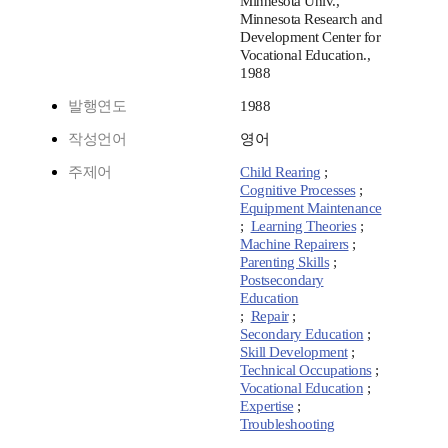
Minnesota Univ.,
Minnesota Research and
Development Center for
Vocational Education.,
1988
발행연도
1988
작성언어
영어
주제어
Child Rearing
;
Cognitive Processes
;
Equipment Maintenance
;
Learning Theories
;
Machine Repairers
;
Parenting Skills
;
Postsecondary
Education
;
Repair
;
Secondary Education
;
Skill Development
;
Technical Occupations
;
Vocational Education
;
Expertise
;
Troubleshooting