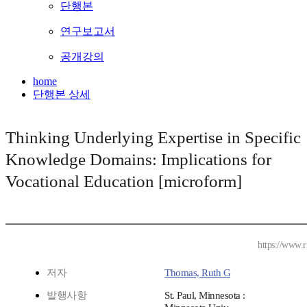
단행본
연구보고서
공개강의
home
단행본 상세
Thinking Underlying Expertise in Specific
Knowledge Domains: Implications for
Vocational Education [microform]
https://www.
저자
Thomas, Ruth G
발행사항
St. Paul, Minnesota :