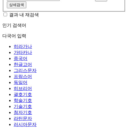
상세검색
결과 내 재검색
인기 검색어
다국어 입력
히라가나
가타카나
중국어
한글고어
그리스문자
프랑스어
독일어
히브리어
괄호기호
학술기호
기술기호
첨자기호
라틴문자
러시아문자