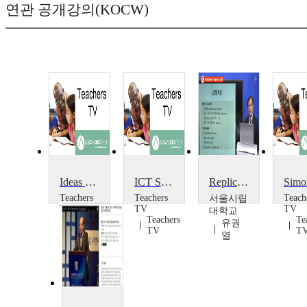
연관 공개강의(KOCW)
Ideas from the Box: Inclusion and Vocational Education
ICT Special: Secondary PSHE: Sex Education
Replicating and Repairing DNA
Teachers
Teachers
Teach
서울시립
TV
TV
TV
대학교
Teachers
Teachers
Te
유권
TV
TV
T
열