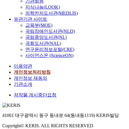
기관회원
지식나눔(LOOK)
의학전자도서관(MEDLIS)
유관기관 사이트
교육부(MOE)
국립장애인도서관(NLD)
국립중앙도서관(NL)
국회도서관(NAL)
연구윤리정보포털(CRE)
사이언스온 (ScienceON)
이용약관
개인정보처리방침
개인정보 재동의
기관소개
저작물 게시중단요청
41061 대구광역시 동구 동내로 64(동내동1119) KERIS빌딩
Copyright© KERIS. ALL RIGHTS RESERVED