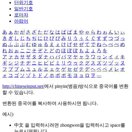
단위기호
일반기호
로마자
아랍어
あ
ぁ
か
が
さ
ざ
た
だ
な
は
ば
ぱ
ま
や
ゃ
ら
わ
ゎ
ん
い
ぃ
き
ぎ
し
じ
ち
ぢ
に
ひ
び
ぴ
み
り
う
ぅ
く
ぐ
す
ず
つ
づ
っ
ぬ
ふ
ぶ
ぷ
む
ゆ
ゅ
る
え
ぇ
け
げ
せ
ぜ
て
で
ね
へ
べ
ぺ
め
れ
お
ぉ
こ
ご
そ
ぞ
と
ど
の
ほ
ぼ
ぽ
も
よ
ょ
ろ
を
ア
ァ
カ
サ
ザ
タ
ダ
ナ
ハ
バ
パ
マ
ヤ
ャ
ラ
ワ
ヮ
ン
イ
ィ
キ
ギ
シ
ジ
チ
ヂ
ニ
ヒ
ビ
ピ
ミ
リ
ウ
ゥ
ク
グ
ス
ズ
ツ
ヅ
ッ
ヌ
フ
ブ
プ
ム
ユ
ュ
ル
エ
ェ
ケ
ゲ
セ
ゼ
テ
デ
ヘ
ベ
ペ
メ
レ
オ
ォ
コ
ゴ
ソ
ゾ
ト
ド
ノ
ホ
ボ
ポ
モ
ヨ
ョ
ロ
ヲ
―
http://chineseinput.net/
에서 pinyin(병음)방식으로 중국어를 변환
할 수 있습니다.
변환된 중국어를 복사하여 사용하시면 됩니다.
예시)
中文 을 입력하시려면
zhongwen
을 입력하시고 space를
누르시면됩니다.