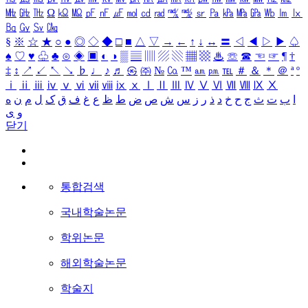
㎒
㎓
㎔
Ω
㏀
㏁
㎊
㎋
㎌
㏖
㏅
㎭
㎮
㎯
㏛
㎩
㎪
㎫
㎬
㏝
㏐
㏓
㏃
㏉
㏜
㏆
§
※
☆
★
○
●
◎
◇
◆
□
■
△
▽
→
←
↑
↓
↔
〓
◁
◀
▷
▶
♤
♠
♡
♥
♧
♣
⊙
◈
▣
◐
◑
▒
▤
▥
▨
▧
▦
▩
♨
☏
☎
☜
☞
¶
†
‡
↕
↗
↙
↖
↘
♭
♩
♪
♬
㉿
㈜
№
㏇
™
㏂
㏘
℡
＃
＆
＊
＠
ª
º
ⅰ
ⅱ
ⅲ
ⅳ
ⅴ
ⅵ
ⅶ
ⅷ
ⅸ
ⅹ
Ⅰ
Ⅱ
Ⅲ
Ⅳ
Ⅴ
Ⅵ
Ⅶ
Ⅷ
Ⅸ
Ⅹ
ا
ب
ت
ث
ج
ح
خ
د
ذ
ر
ز
س
ش
ص
ض
ط
ظ
ع
غ
ف
ق
ک
ل
م
ن
ه
و
ی
닫기
통합검색
국내학술논문
학위논문
해외학술논문
학술지