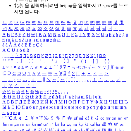
北京 을 입력하시려면
beijing
을 입력하시고 space를 누르
시면 됩니다.
ㅥ
ㅦ
ㅧ
ㅨ
ㅩ
ㅪ
ㅫ
ㅬ
ㅭ
ㅮ
ㅯ
ㅰ
ㅱ
ㅲ
ㅳ
ㅴ
ㅵ
ㅶ
ㅷ
ㅸ
ㅹ
ㅺ
ㅻ
ㅼ
ㅽ
ㅾ
ㅿ
ㆀ
ㆁ
ㆂ
ㆃ
ㆄ
ㆅ
ㆆ
ㆇ
ㆈ
ㆉ
ㆊ
ㆋ
ㆌ
ㆍ
ㆎ
Α
Β
Γ
Δ
Ε
Ζ
Η
Θ
Ι
Κ
Λ
Μ
Ν
Ξ
Ο
Π
Ρ
Σ
Τ
Υ
Φ
Χ
Ψ
Ω
α
β
γ
δ
ε
ζ
η
θ
ι
κ
λ
μ
ν
ξ
ο
π
ρ
σ
τ
υ
φ
χ
ψ
ω
á
à
Á
À
é
è
É
È
ç
Ç
ê
Ä
Ö
Ü
ä
ö
ü
ß
ְ
ֳ
ֲ
ֱ
ָ
ַ
ֵ
ֶ
ִ
ֹ
ּ
ֻ
ׂ
ׁ
ּ
ב
ה
נ
מ
צ
ת
ץ
ש
ד
ג
כ
ע
י
ח
ל
ך
ף
ק
ר
א
ט
ו
ן
ם
פ
‘
’
“
”
〔
〕
〈
〉
「
」
『
』
【
】
＂
（
）
［
］
｛
｝
±
×
÷
≠
≤
≥
∞
∴
♂
♀
∠
⊥
⌒
∂
∇
≡
≒
≪
≫
√
∽
∝
∵
∫
∬
∈
∋
⊆
⊇
⊂
⊃
∪
∩
∧
∨
￢
⇒
⇔
∀
∃
∮
∑
∏
＋
－
＜
＝
＞
、
。
·
‥
…
¨
〃
―
∥
＼
∼
´
～
ˇ
˘
˝
˚
˙
¸
˛
¡
¿
ː
！
＇
，
．
／
：
；
？
＾
＿
｀
｜
½
⅓
⅔
¼
¾
⅛
⅜
⅝
⅞
¹
²
³
⁴
ⁿ
₁
₂
₃
₄
Æ
Ð
Ħ
Ĳ
Ł
Ø
Œ
Þ
Ŧ
Ŋ
æ
đ
ð
ħ
ı
ĳ
ĸ
ŀ
ł
ø
œ
ß
þ
ŧ
ŋ
ŉ
А
Б
В
Г
Д
Е
Ё
Ж
З
И
Й
К
Л
М
Н
О
П
Р
С
Т
У
Ф
Х
Ц
Ч
Ш
Щ
Ъ
Ы
Ь
Э
Ю
Я
а
б
в
г
д
е
ё
ж
з
и
й
к
л
м
н
о
п
р
с
т
у
ф
х
ц
ч
ш
щ
ъ
ы
ь
э
ю
я
′
″
℃
Å
￠
￡
￥
¤
℉
‰
＄
％
Ｆ
￦
㎕
㎖
㎗
ℓ
㎘
㏄
㎣
㎤
㎥
㎦
㎙
㎚
㎛
㎜
㎝
㎞
㎟
㎠
㎡
㎢
㏊
㎍
㎎
㎏
㏏
㎈
㎉
㏈
㎧
㎨
㎰
㎱
㎲
㎳
㎴
㎵
㎶
㎷
㎸
㎹
㎀
㎁
㎂
㎃
㎄
㎺
㎻
㎽
㎾
㎿
㎐
㎑