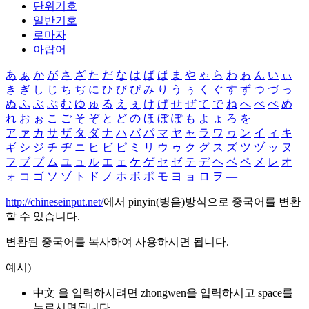
단위기호
일반기호
로마자
아랍어
あ
ぁ
か
が
さ
ざ
た
だ
な
は
ば
ぱ
ま
や
ゃ
ら
わ
ゎ
ん
い
ぃ
き
ぎ
し
じ
ち
ぢ
に
ひ
び
ぴ
み
り
う
ぅ
く
ぐ
す
ず
つ
づ
っ
ぬ
ふ
ぶ
ぷ
む
ゆ
ゅ
る
え
ぇ
け
げ
せ
ぜ
て
で
ね
へ
べ
ぺ
め
れ
お
ぉ
こ
ご
そ
ぞ
と
ど
の
ほ
ぼ
ぽ
も
よ
ょ
ろ
を
ア
ァ
カ
サ
ザ
タ
ダ
ナ
ハ
バ
パ
マ
ヤ
ャ
ラ
ワ
ヮ
ン
イ
ィ
キ
ギ
シ
ジ
チ
ヂ
ニ
ヒ
ビ
ピ
ミ
リ
ウ
ゥ
ク
グ
ス
ズ
ツ
ヅ
ッ
ヌ
フ
ブ
プ
ム
ユ
ュ
ル
エ
ェ
ケ
ゲ
セ
ゼ
テ
デ
ヘ
ベ
ペ
メ
レ
オ
ォ
コ
ゴ
ソ
ゾ
ト
ド
ノ
ホ
ボ
ポ
モ
ヨ
ョ
ロ
ヲ
―
http://chineseinput.net/
에서 pinyin(병음)방식으로 중국어를 변환
할 수 있습니다.
변환된 중국어를 복사하여 사용하시면 됩니다.
예시)
中文 을 입력하시려면
zhongwen
을 입력하시고 space를
누르시면됩니다.