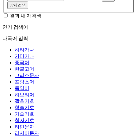
상세검색
결과 내 재검색
인기 검색어
다국어 입력
히라가나
가타카나
중국어
한글고어
그리스문자
프랑스어
독일어
히브리어
괄호기호
학술기호
기술기호
첨자기호
라틴문자
러시아문자