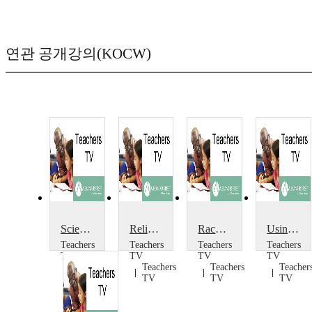
연관 공개강의(KOCW)
Science and Religion: Personhood
Religion in Schools
Race and Religion
Using Science in Religion
Teachers
Teachers
Teachers
Teachers
TV
TV
TV
TV
Teachers
Teachers
Teachers
Teacher
TV
TV
TV
TV