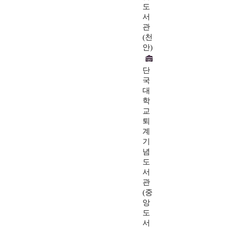
도
서
관
(천
안)
단
국
대
학
교
퇴
계
기
념
도
서
관
(중
앙
도
서