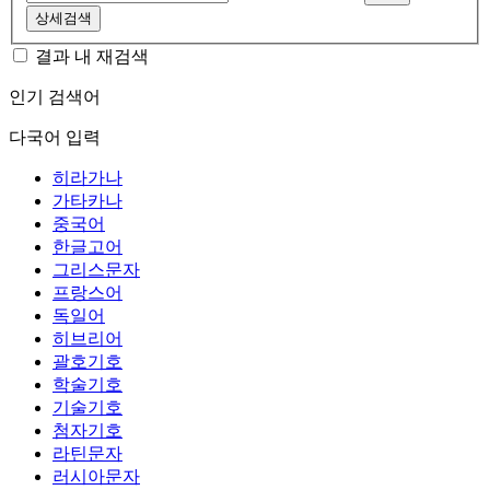
상세검색
결과 내 재검색
인기 검색어
다국어 입력
히라가나
가타카나
중국어
한글고어
그리스문자
프랑스어
독일어
히브리어
괄호기호
학술기호
기술기호
첨자기호
라틴문자
러시아문자