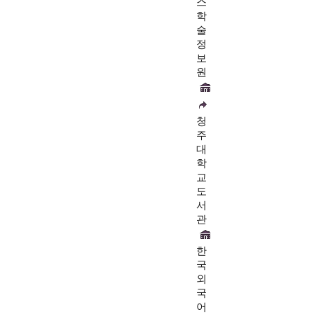
스
학
술
정
보
원
청
주
대
학
교
도
서
관
한
국
외
국
어