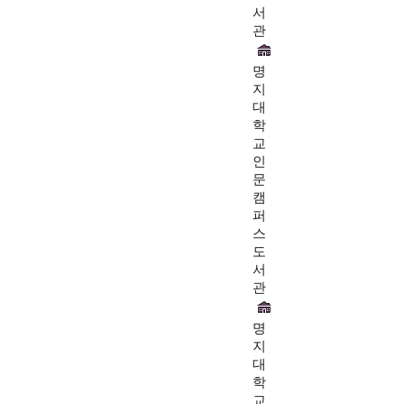
서
관
명
지
대
학
교
인
문
캠
퍼
스
도
서
관
명
지
대
학
교