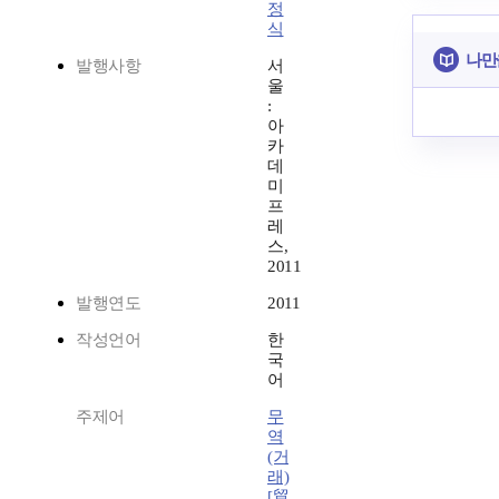
정
식
나만
발행사항
서
울
:
아
카
데
미
프
레
스,
2011
발행연도
2011
작성언어
한
국
어
주제어
무
역
(거
래)
[貿