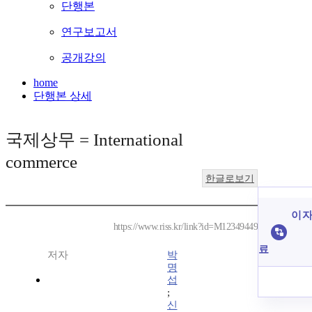
단행본
연구보고서
공개강의
home
단행본 상세
국제상무 = International
commerce
한글로보기
이 자
https://www.riss.kr/link?id=M12349449
료
저자
박
명
섭
;
신