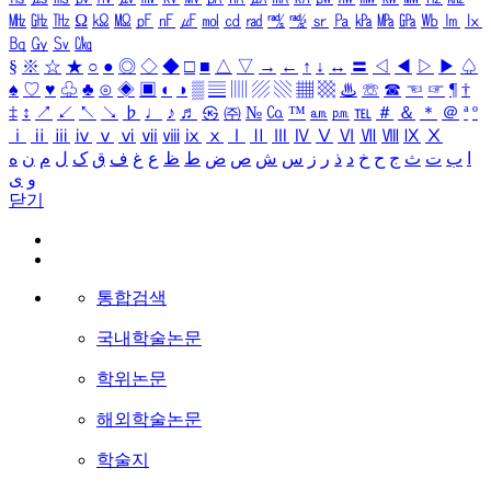
㎒
㎓
㎔
Ω
㏀
㏁
㎊
㎋
㎌
㏖
㏅
㎭
㎮
㎯
㏛
㎩
㎪
㎫
㎬
㏝
㏐
㏓
㏃
㏉
㏜
㏆
§
※
☆
★
○
●
◎
◇
◆
□
■
△
▽
→
←
↑
↓
↔
〓
◁
◀
▷
▶
♤
♠
♡
♥
♧
♣
⊙
◈
▣
◐
◑
▒
▤
▥
▨
▧
▦
▩
♨
☏
☎
☜
☞
¶
†
‡
↕
↗
↙
↖
↘
♭
♩
♪
♬
㉿
㈜
№
㏇
™
㏂
㏘
℡
＃
＆
＊
＠
ª
º
ⅰ
ⅱ
ⅲ
ⅳ
ⅴ
ⅵ
ⅶ
ⅷ
ⅸ
ⅹ
Ⅰ
Ⅱ
Ⅲ
Ⅳ
Ⅴ
Ⅵ
Ⅶ
Ⅷ
Ⅸ
Ⅹ
ا
ب
ت
ث
ج
ح
خ
د
ذ
ر
ز
س
ش
ص
ض
ط
ظ
ع
غ
ف
ق
ک
ل
م
ن
ه
و
ی
닫기
통합검색
국내학술논문
학위논문
해외학술논문
학술지