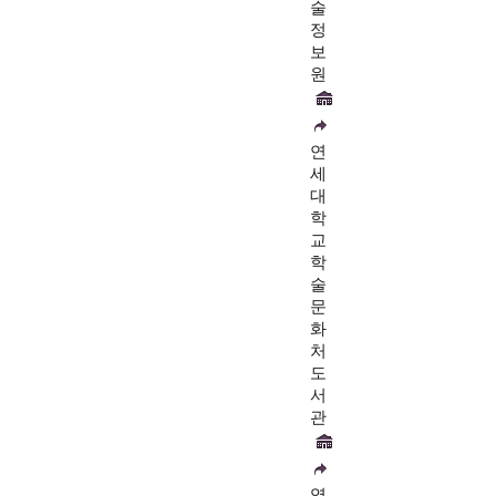
술
정
보
원
연
세
대
학
교
학
술
문
화
처
도
서
관
영