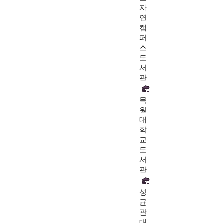
자
연
캠
퍼
스
도
서
관
목
원
대
학
교
도
서
관
성
균
관
대