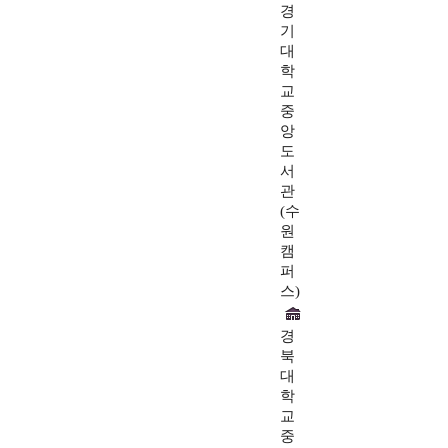
경
기
대
학
교
중
앙
도
서
관
(수
원
캠
퍼
스)
경
북
대
학
교
중