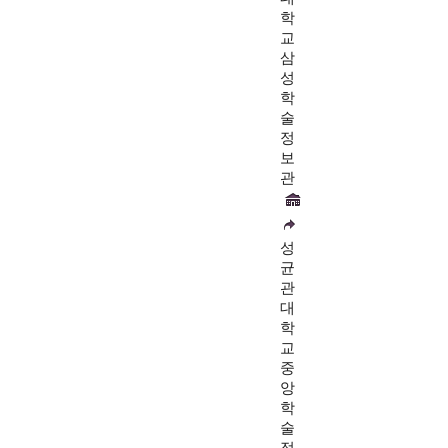
학
교
삼
성
학
술
정
보
관
성
균
관
대
학
교
중
앙
학
술
정