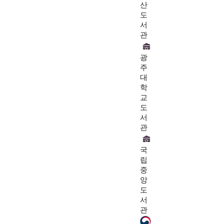
산
도
서
관
광
주
대
학
교
도
서
관
국
립
중
앙
도
서
관