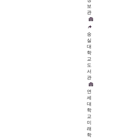
보
관
숭
실
대
학
교
도
서
관
연
세
대
학
교
미
래
학