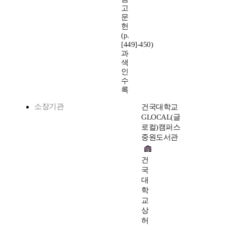
고
문
헌
(p.
[449]-450)
과
색
인
수
록
소장기관
건국대학교
GLOCAL(글
로컬)캠퍼스
중원도서관
건
국
대
학
교
상
허