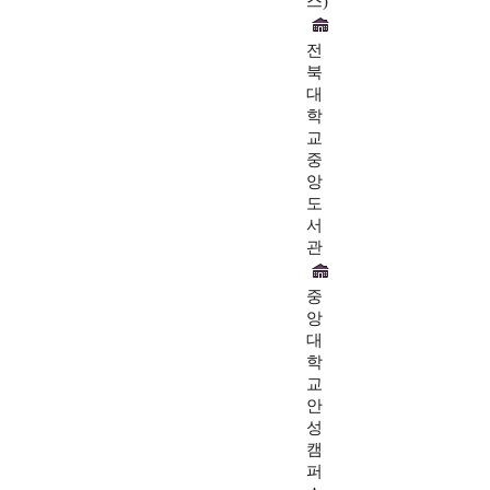
스)
전
북
대
학
교
중
앙
도
서
관
중
앙
대
학
교
안
성
캠
퍼