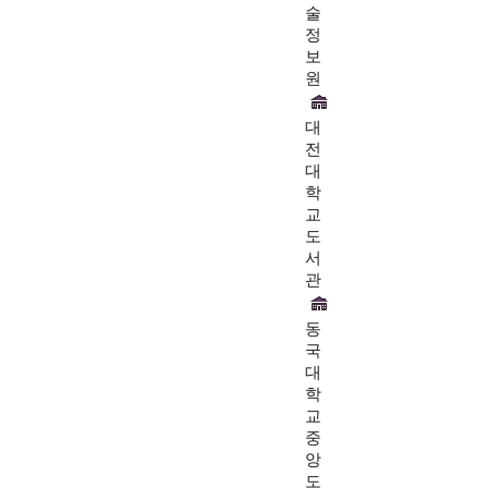
술
정
보
원
대
전
대
학
교
도
서
관
동
국
대
학
교
중
앙
도