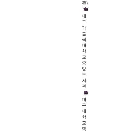
관)
대
구
가
톨
릭
대
학
교
중
앙
도
서
관
대
구
대
학
교
학