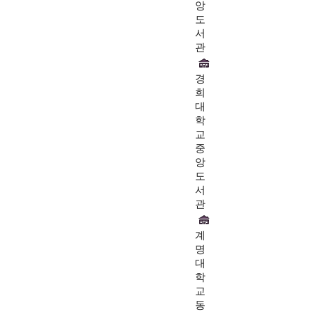
앙
도
서
관
경
희
대
학
교
중
앙
도
서
관
계
명
대
학
교
동