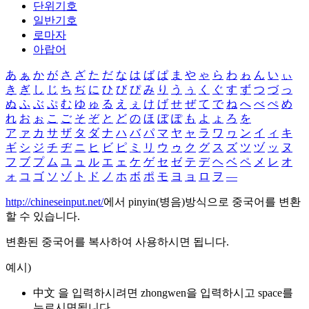
단위기호
일반기호
로마자
아랍어
あ
ぁ
か
が
さ
ざ
た
だ
な
は
ば
ぱ
ま
や
ゃ
ら
わ
ゎ
ん
い
ぃ
き
ぎ
し
じ
ち
ぢ
に
ひ
び
ぴ
み
り
う
ぅ
く
ぐ
す
ず
つ
づ
っ
ぬ
ふ
ぶ
ぷ
む
ゆ
ゅ
る
え
ぇ
け
げ
せ
ぜ
て
で
ね
へ
べ
ぺ
め
れ
お
ぉ
こ
ご
そ
ぞ
と
ど
の
ほ
ぼ
ぽ
も
よ
ょ
ろ
を
ア
ァ
カ
サ
ザ
タ
ダ
ナ
ハ
バ
パ
マ
ヤ
ャ
ラ
ワ
ヮ
ン
イ
ィ
キ
ギ
シ
ジ
チ
ヂ
ニ
ヒ
ビ
ピ
ミ
リ
ウ
ゥ
ク
グ
ス
ズ
ツ
ヅ
ッ
ヌ
フ
ブ
プ
ム
ユ
ュ
ル
エ
ェ
ケ
ゲ
セ
ゼ
テ
デ
ヘ
ベ
ペ
メ
レ
オ
ォ
コ
ゴ
ソ
ゾ
ト
ド
ノ
ホ
ボ
ポ
モ
ヨ
ョ
ロ
ヲ
―
http://chineseinput.net/
에서 pinyin(병음)방식으로 중국어를 변환
할 수 있습니다.
변환된 중국어를 복사하여 사용하시면 됩니다.
예시)
中文 을 입력하시려면
zhongwen
을 입력하시고 space를
누르시면됩니다.