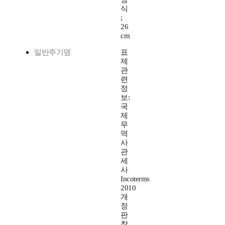
식
;
26
cm
일반주기명
표
제
관
련
정
보:
국
제
무
역
사
관
세
사
Incoterms
2010
개
정
판
참