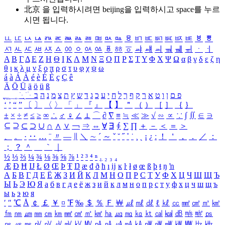
北京 을 입력하시려면
beijing
을 입력하시고 space를 누르
시면 됩니다.
ㅥ
ㅦ
ㅧ
ㅨ
ㅩ
ㅪ
ㅫ
ㅬ
ㅭ
ㅮ
ㅯ
ㅰ
ㅱ
ㅲ
ㅳ
ㅴ
ㅵ
ㅶ
ㅷ
ㅸ
ㅹ
ㅺ
ㅻ
ㅼ
ㅽ
ㅾ
ㅿ
ㆀ
ㆁ
ㆂ
ㆃ
ㆄ
ㆅ
ㆆ
ㆇ
ㆈ
ㆉ
ㆊ
ㆋ
ㆌ
ㆍ
ㆎ
Α
Β
Γ
Δ
Ε
Ζ
Η
Θ
Ι
Κ
Λ
Μ
Ν
Ξ
Ο
Π
Ρ
Σ
Τ
Υ
Φ
Χ
Ψ
Ω
α
β
γ
δ
ε
ζ
η
θ
ι
κ
λ
μ
ν
ξ
ο
π
ρ
σ
τ
υ
φ
χ
ψ
ω
á
à
Á
À
é
è
É
È
ç
Ç
ê
Ä
Ö
Ü
ä
ö
ü
ß
ְ
ֳ
ֲ
ֱ
ָ
ַ
ֵ
ֶ
ִ
ֹ
ּ
ֻ
ׂ
ׁ
ּ
ב
ה
נ
מ
צ
ת
ץ
ש
ד
ג
כ
ע
י
ח
ל
ך
ף
ק
ר
א
ט
ו
ן
ם
פ
‘
’
“
”
〔
〕
〈
〉
「
」
『
』
【
】
＂
（
）
［
］
｛
｝
±
×
÷
≠
≤
≥
∞
∴
♂
♀
∠
⊥
⌒
∂
∇
≡
≒
≪
≫
√
∽
∝
∵
∫
∬
∈
∋
⊆
⊇
⊂
⊃
∪
∩
∧
∨
￢
⇒
⇔
∀
∃
∮
∑
∏
＋
－
＜
＝
＞
、
。
·
‥
…
¨
〃
―
∥
＼
∼
´
～
ˇ
˘
˝
˚
˙
¸
˛
¡
¿
ː
！
＇
，
．
／
：
；
？
＾
＿
｀
｜
½
⅓
⅔
¼
¾
⅛
⅜
⅝
⅞
¹
²
³
⁴
ⁿ
₁
₂
₃
₄
Æ
Ð
Ħ
Ĳ
Ł
Ø
Œ
Þ
Ŧ
Ŋ
æ
đ
ð
ħ
ı
ĳ
ĸ
ŀ
ł
ø
œ
ß
þ
ŧ
ŋ
ŉ
А
Б
В
Г
Д
Е
Ё
Ж
З
И
Й
К
Л
М
Н
О
П
Р
С
Т
У
Ф
Х
Ц
Ч
Ш
Щ
Ъ
Ы
Ь
Э
Ю
Я
а
б
в
г
д
е
ё
ж
з
и
й
к
л
м
н
о
п
р
с
т
у
ф
х
ц
ч
ш
щ
ъ
ы
ь
э
ю
я
′
″
℃
Å
￠
￡
￥
¤
℉
‰
＄
％
Ｆ
￦
㎕
㎖
㎗
ℓ
㎘
㏄
㎣
㎤
㎥
㎦
㎙
㎚
㎛
㎜
㎝
㎞
㎟
㎠
㎡
㎢
㏊
㎍
㎎
㎏
㏏
㎈
㎉
㏈
㎧
㎨
㎰
㎱
㎲
㎳
㎴
㎵
㎶
㎷
㎸
㎹
㎀
㎁
㎂
㎃
㎄
㎺
㎻
㎽
㎾
㎿
㎐
㎑