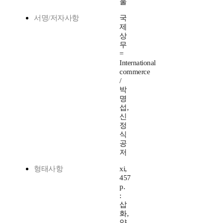
울
서명/저자사항
국
제
상
무
=
International
commerce
/
박
명
섭,
신
정
식
공
저
형태사항
xi,
457
p.
:
삽
화,
양