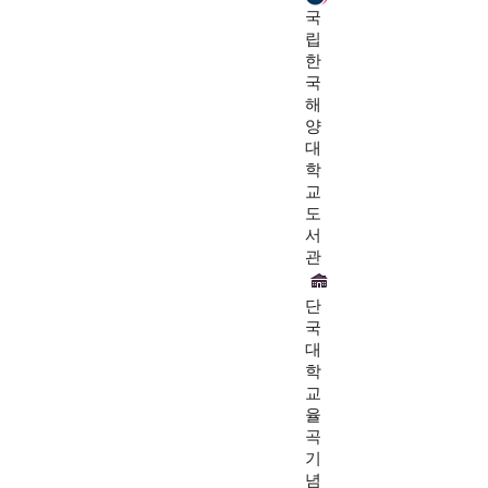
국
립
한
국
해
양
대
학
교
도
서
관
단
국
대
학
교
율
곡
기
념