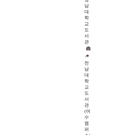
남
대
학
교
도
서
관
전
남
대
학
교
도
서
관
(여
수
캠
퍼