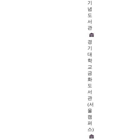
기
념
도
서
관
경
기
대
학
교
금
화
도
서
관
(서
울
캠
퍼
스)