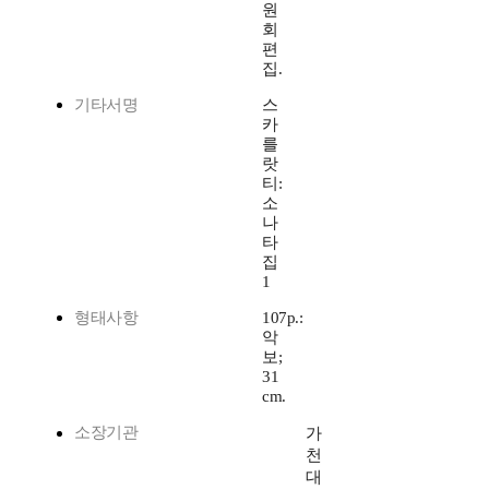
원
회
편
집.
기타서명
스
카
를
랏
티:
소
나
타
집
1
형태사항
107p.:
악
보;
31
cm.
소장기관
가
천
대