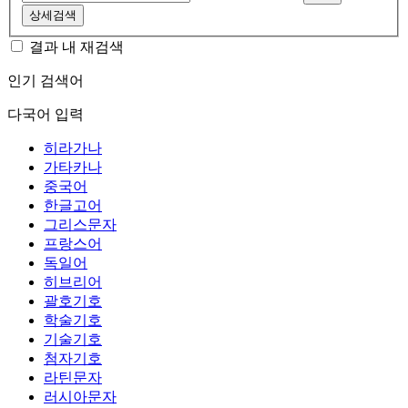
상세검색
결과 내 재검색
인기 검색어
다국어 입력
히라가나
가타카나
중국어
한글고어
그리스문자
프랑스어
독일어
히브리어
괄호기호
학술기호
기술기호
첨자기호
라틴문자
러시아문자