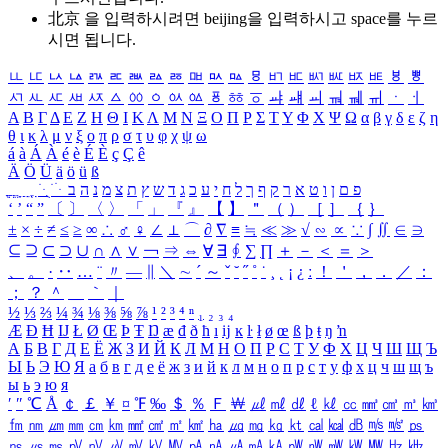
北京 을 입력하시려면
beijing
을 입력하시고 space를 누르
시면 됩니다.
ㅥ
ㅦ
ㅧ
ㅨ
ㅩ
ㅪ
ㅫ
ㅬ
ㅭ
ㅮ
ㅯ
ㅰ
ㅱ
ㅲ
ㅳ
ㅴ
ㅵ
ㅶ
ㅷ
ㅸ
ㅹ
ㅺ
ㅻ
ㅼ
ㅽ
ㅾ
ㅿ
ㆀ
ㆁ
ㆂ
ㆃ
ㆄ
ㆅ
ㆆ
ㆇ
ㆈ
ㆉ
ㆊ
ㆋ
ㆌ
ㆍ
ㆎ
Α
Β
Γ
Δ
Ε
Ζ
Η
Θ
Ι
Κ
Λ
Μ
Ν
Ξ
Ο
Π
Ρ
Σ
Τ
Υ
Φ
Χ
Ψ
Ω
α
β
γ
δ
ε
ζ
η
θ
ι
κ
λ
μ
ν
ξ
ο
π
ρ
σ
τ
υ
φ
χ
ψ
ω
á
à
Á
À
é
è
É
È
ç
Ç
ê
Ä
Ö
Ü
ä
ö
ü
ß
ְ
ֳ
ֲ
ֱ
ָ
ַ
ֵ
ֶ
ִ
ֹ
ּ
ֻ
ׂ
ׁ
ּ
ב
ה
נ
מ
צ
ת
ץ
ש
ד
ג
כ
ע
י
ח
ל
ך
ף
ק
ר
א
ט
ו
ן
ם
פ
‘
’
“
”
〔
〕
〈
〉
「
」
『
』
【
】
＂
（
）
［
］
｛
｝
±
×
÷
≠
≤
≥
∞
∴
♂
♀
∠
⊥
⌒
∂
∇
≡
≒
≪
≫
√
∽
∝
∵
∫
∬
∈
∋
⊆
⊇
⊂
⊃
∪
∩
∧
∨
￢
⇒
⇔
∀
∃
∮
∑
∏
＋
－
＜
＝
＞
、
。
·
‥
…
¨
〃
―
∥
＼
∼
´
～
ˇ
˘
˝
˚
˙
¸
˛
¡
¿
ː
！
＇
，
．
／
：
；
？
＾
＿
｀
｜
½
⅓
⅔
¼
¾
⅛
⅜
⅝
⅞
¹
²
³
⁴
ⁿ
₁
₂
₃
₄
Æ
Ð
Ħ
Ĳ
Ł
Ø
Œ
Þ
Ŧ
Ŋ
æ
đ
ð
ħ
ı
ĳ
ĸ
ŀ
ł
ø
œ
ß
þ
ŧ
ŋ
ŉ
А
Б
В
Г
Д
Е
Ё
Ж
З
И
Й
К
Л
М
Н
О
П
Р
С
Т
У
Ф
Х
Ц
Ч
Ш
Щ
Ъ
Ы
Ь
Э
Ю
Я
а
б
в
г
д
е
ё
ж
з
и
й
к
л
м
н
о
п
р
с
т
у
ф
х
ц
ч
ш
щ
ъ
ы
ь
э
ю
я
′
″
℃
Å
￠
￡
￥
¤
℉
‰
＄
％
Ｆ
￦
㎕
㎖
㎗
ℓ
㎘
㏄
㎣
㎤
㎥
㎦
㎙
㎚
㎛
㎜
㎝
㎞
㎟
㎠
㎡
㎢
㏊
㎍
㎎
㎏
㏏
㎈
㎉
㏈
㎧
㎨
㎰
㎱
㎲
㎳
㎴
㎵
㎶
㎷
㎸
㎹
㎀
㎁
㎂
㎃
㎄
㎺
㎻
㎽
㎾
㎿
㎐
㎑