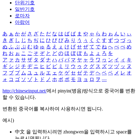
단위기호
일반기호
로마자
아랍어
あ
ぁ
か
が
さ
ざ
た
だ
な
は
ば
ぱ
ま
や
ゃ
ら
わ
ゎ
ん
い
ぃ
き
ぎ
し
じ
ち
ぢ
に
ひ
び
ぴ
み
り
う
ぅ
く
ぐ
す
ず
つ
づ
っ
ぬ
ふ
ぶ
ぷ
む
ゆ
ゅ
る
え
ぇ
け
げ
せ
ぜ
て
で
ね
へ
べ
ぺ
め
れ
お
ぉ
こ
ご
そ
ぞ
と
ど
の
ほ
ぼ
ぽ
も
よ
ょ
ろ
を
ア
ァ
カ
サ
ザ
タ
ダ
ナ
ハ
バ
パ
マ
ヤ
ャ
ラ
ワ
ヮ
ン
イ
ィ
キ
ギ
シ
ジ
チ
ヂ
ニ
ヒ
ビ
ピ
ミ
リ
ウ
ゥ
ク
グ
ス
ズ
ツ
ヅ
ッ
ヌ
フ
ブ
プ
ム
ユ
ュ
ル
エ
ェ
ケ
ゲ
セ
ゼ
テ
デ
ヘ
ベ
ペ
メ
レ
オ
ォ
コ
ゴ
ソ
ゾ
ト
ド
ノ
ホ
ボ
ポ
モ
ヨ
ョ
ロ
ヲ
―
http://chineseinput.net/
에서 pinyin(병음)방식으로 중국어를 변환
할 수 있습니다.
변환된 중국어를 복사하여 사용하시면 됩니다.
예시)
中文 을 입력하시려면
zhongwen
을 입력하시고 space를
누르시면됩니다.