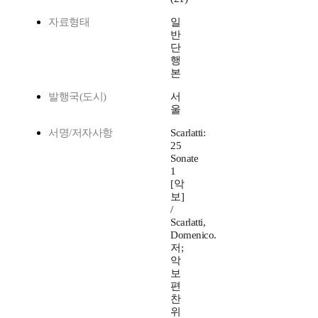
자료형태
일
반
단
행
본
발행국(도시)
서
울
서명/저자사항
Scarlatti:
25
Sonate
1
[악
보]
/
Scarlatti,
Domenico.
저;
악
보
편
찬
위