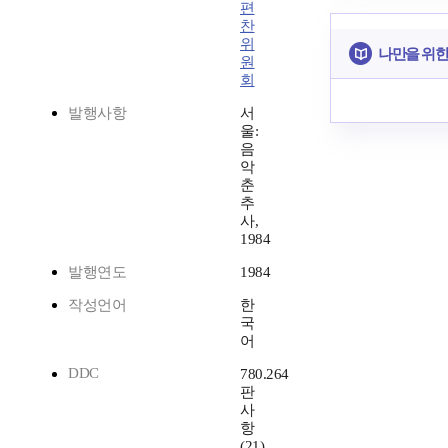
편
찬
위
나만을 위한
원
회
발행사항
서
울:
음
악
춘
추
사,
1984
발행연도
1984
작성언어
한
국
어
DDC
780.264
판
사
항
(21)