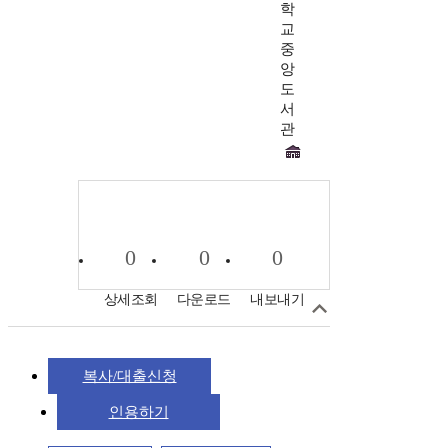
학
교
중
앙
도
서
관
0
0
0
상세조회
다운로드
내보내기
복사/대출신청
인용하기