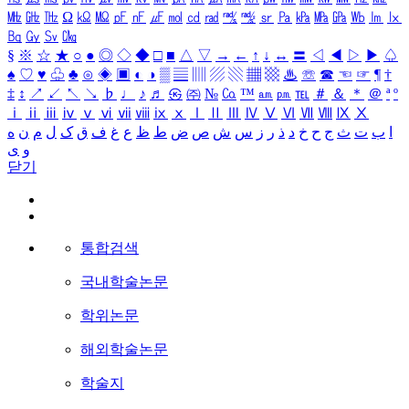
㎒
㎓
㎔
Ω
㏀
㏁
㎊
㎋
㎌
㏖
㏅
㎭
㎮
㎯
㏛
㎩
㎪
㎫
㎬
㏝
㏐
㏓
㏃
㏉
㏜
㏆
§
※
☆
★
○
●
◎
◇
◆
□
■
△
▽
→
←
↑
↓
↔
〓
◁
◀
▷
▶
♤
♠
♡
♥
♧
♣
⊙
◈
▣
◐
◑
▒
▤
▥
▨
▧
▦
▩
♨
☏
☎
☜
☞
¶
†
‡
↕
↗
↙
↖
↘
♭
♩
♪
♬
㉿
㈜
№
㏇
™
㏂
㏘
℡
＃
＆
＊
＠
ª
º
ⅰ
ⅱ
ⅲ
ⅳ
ⅴ
ⅵ
ⅶ
ⅷ
ⅸ
ⅹ
Ⅰ
Ⅱ
Ⅲ
Ⅳ
Ⅴ
Ⅵ
Ⅶ
Ⅷ
Ⅸ
Ⅹ
ا
ب
ت
ث
ج
ح
خ
د
ذ
ر
ز
س
ش
ص
ض
ط
ظ
ع
غ
ف
ق
ک
ل
م
ن
ه
و
ی
닫기
통합검색
국내학술논문
학위논문
해외학술논문
학술지