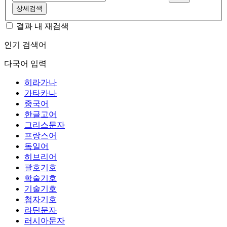
상세검색
결과 내 재검색
인기 검색어
다국어 입력
히라가나
가타카나
중국어
한글고어
그리스문자
프랑스어
독일어
히브리어
괄호기호
학술기호
기술기호
첨자기호
라틴문자
러시아문자