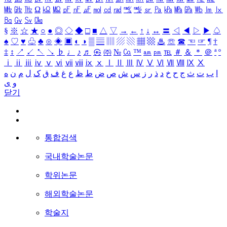
㎒
㎓
㎔
Ω
㏀
㏁
㎊
㎋
㎌
㏖
㏅
㎭
㎮
㎯
㏛
㎩
㎪
㎫
㎬
㏝
㏐
㏓
㏃
㏉
㏜
㏆
§
※
☆
★
○
●
◎
◇
◆
□
■
△
▽
→
←
↑
↓
↔
〓
◁
◀
▷
▶
♤
♠
♡
♥
♧
♣
⊙
◈
▣
◐
◑
▒
▤
▥
▨
▧
▦
▩
♨
☏
☎
☜
☞
¶
†
‡
↕
↗
↙
↖
↘
♭
♩
♪
♬
㉿
㈜
№
㏇
™
㏂
㏘
℡
＃
＆
＊
＠
ª
º
ⅰ
ⅱ
ⅲ
ⅳ
ⅴ
ⅵ
ⅶ
ⅷ
ⅸ
ⅹ
Ⅰ
Ⅱ
Ⅲ
Ⅳ
Ⅴ
Ⅵ
Ⅶ
Ⅷ
Ⅸ
Ⅹ
ا
ب
ت
ث
ج
ح
خ
د
ذ
ر
ز
س
ش
ص
ض
ط
ظ
ع
غ
ف
ق
ک
ل
م
ن
ه
و
ی
닫기
통합검색
국내학술논문
학위논문
해외학술논문
학술지