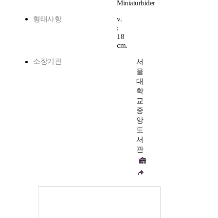
Miniaturbider
형태사항
v.
;
18
cm.
소장기관
서
울
대
학
교
중
앙
도
서
관