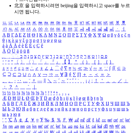
北京 을 입력하시려면
beijing
을 입력하시고 space를 누르
시면 됩니다.
ㅥ
ㅦ
ㅧ
ㅨ
ㅩ
ㅪ
ㅫ
ㅬ
ㅭ
ㅮ
ㅯ
ㅰ
ㅱ
ㅲ
ㅳ
ㅴ
ㅵ
ㅶ
ㅷ
ㅸ
ㅹ
ㅺ
ㅻ
ㅼ
ㅽ
ㅾ
ㅿ
ㆀ
ㆁ
ㆂ
ㆃ
ㆄ
ㆅ
ㆆ
ㆇ
ㆈ
ㆉ
ㆊ
ㆋ
ㆌ
ㆍ
ㆎ
Α
Β
Γ
Δ
Ε
Ζ
Η
Θ
Ι
Κ
Λ
Μ
Ν
Ξ
Ο
Π
Ρ
Σ
Τ
Υ
Φ
Χ
Ψ
Ω
α
β
γ
δ
ε
ζ
η
θ
ι
κ
λ
μ
ν
ξ
ο
π
ρ
σ
τ
υ
φ
χ
ψ
ω
á
à
Á
À
é
è
É
È
ç
Ç
ê
Ä
Ö
Ü
ä
ö
ü
ß
ְ
ֳ
ֲ
ֱ
ָ
ַ
ֵ
ֶ
ִ
ֹ
ּ
ֻ
ׂ
ׁ
ּ
ב
ה
נ
מ
צ
ת
ץ
ש
ד
ג
כ
ע
י
ח
ל
ך
ף
ק
ר
א
ט
ו
ן
ם
פ
‘
’
“
”
〔
〕
〈
〉
「
」
『
』
【
】
＂
（
）
［
］
｛
｝
±
×
÷
≠
≤
≥
∞
∴
♂
♀
∠
⊥
⌒
∂
∇
≡
≒
≪
≫
√
∽
∝
∵
∫
∬
∈
∋
⊆
⊇
⊂
⊃
∪
∩
∧
∨
￢
⇒
⇔
∀
∃
∮
∑
∏
＋
－
＜
＝
＞
、
。
·
‥
…
¨
〃
―
∥
＼
∼
´
～
ˇ
˘
˝
˚
˙
¸
˛
¡
¿
ː
！
＇
，
．
／
：
；
？
＾
＿
｀
｜
½
⅓
⅔
¼
¾
⅛
⅜
⅝
⅞
¹
²
³
⁴
ⁿ
₁
₂
₃
₄
Æ
Ð
Ħ
Ĳ
Ł
Ø
Œ
Þ
Ŧ
Ŋ
æ
đ
ð
ħ
ı
ĳ
ĸ
ŀ
ł
ø
œ
ß
þ
ŧ
ŋ
ŉ
А
Б
В
Г
Д
Е
Ё
Ж
З
И
Й
К
Л
М
Н
О
П
Р
С
Т
У
Ф
Х
Ц
Ч
Ш
Щ
Ъ
Ы
Ь
Э
Ю
Я
а
б
в
г
д
е
ё
ж
з
и
й
к
л
м
н
о
п
р
с
т
у
ф
х
ц
ч
ш
щ
ъ
ы
ь
э
ю
я
′
″
℃
Å
￠
￡
￥
¤
℉
‰
＄
％
Ｆ
￦
㎕
㎖
㎗
ℓ
㎘
㏄
㎣
㎤
㎥
㎦
㎙
㎚
㎛
㎜
㎝
㎞
㎟
㎠
㎡
㎢
㏊
㎍
㎎
㎏
㏏
㎈
㎉
㏈
㎧
㎨
㎰
㎱
㎲
㎳
㎴
㎵
㎶
㎷
㎸
㎹
㎀
㎁
㎂
㎃
㎄
㎺
㎻
㎽
㎾
㎿
㎐
㎑