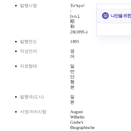
발행사항
To^kyo^
:
나만을 위한
[s.n.],
昭
和
28(1895-)
발행연도
1895
작성언어
영
어
자료형태
일
반
단
행
본
발행국(도시)
일
본
서명/저자사항
August
Wilhelm
Grube's
Biographische