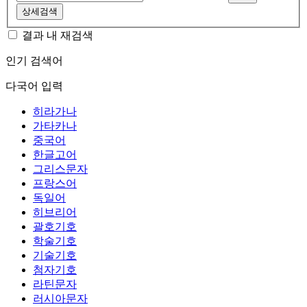
상세검색
결과 내 재검색
인기 검색어
다국어 입력
히라가나
가타카나
중국어
한글고어
그리스문자
프랑스어
독일어
히브리어
괄호기호
학술기호
기술기호
첨자기호
라틴문자
러시아문자