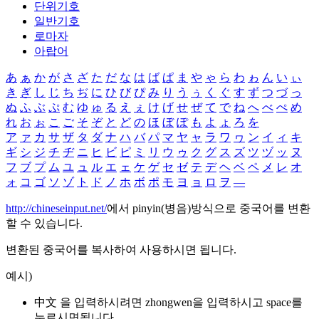
단위기호
일반기호
로마자
아랍어
あ
ぁ
か
が
さ
ざ
た
だ
な
は
ば
ぱ
ま
や
ゃ
ら
わ
ゎ
ん
い
ぃ
き
ぎ
し
じ
ち
ぢ
に
ひ
び
ぴ
み
り
う
ぅ
く
ぐ
す
ず
つ
づ
っ
ぬ
ふ
ぶ
ぷ
む
ゆ
ゅ
る
え
ぇ
け
げ
せ
ぜ
て
で
ね
へ
べ
ぺ
め
れ
お
ぉ
こ
ご
そ
ぞ
と
ど
の
ほ
ぼ
ぽ
も
よ
ょ
ろ
を
ア
ァ
カ
サ
ザ
タ
ダ
ナ
ハ
バ
パ
マ
ヤ
ャ
ラ
ワ
ヮ
ン
イ
ィ
キ
ギ
シ
ジ
チ
ヂ
ニ
ヒ
ビ
ピ
ミ
リ
ウ
ゥ
ク
グ
ス
ズ
ツ
ヅ
ッ
ヌ
フ
ブ
プ
ム
ユ
ュ
ル
エ
ェ
ケ
ゲ
セ
ゼ
テ
デ
ヘ
ベ
ペ
メ
レ
オ
ォ
コ
ゴ
ソ
ゾ
ト
ド
ノ
ホ
ボ
ポ
モ
ヨ
ョ
ロ
ヲ
―
http://chineseinput.net/
에서 pinyin(병음)방식으로 중국어를 변환
할 수 있습니다.
변환된 중국어를 복사하여 사용하시면 됩니다.
예시)
中文 을 입력하시려면
zhongwen
을 입력하시고 space를
누르시면됩니다.