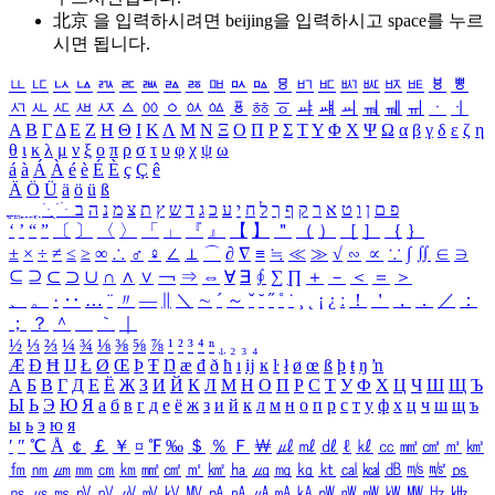
北京 을 입력하시려면
beijing
을 입력하시고 space를 누르
시면 됩니다.
ㅥ
ㅦ
ㅧ
ㅨ
ㅩ
ㅪ
ㅫ
ㅬ
ㅭ
ㅮ
ㅯ
ㅰ
ㅱ
ㅲ
ㅳ
ㅴ
ㅵ
ㅶ
ㅷ
ㅸ
ㅹ
ㅺ
ㅻ
ㅼ
ㅽ
ㅾ
ㅿ
ㆀ
ㆁ
ㆂ
ㆃ
ㆄ
ㆅ
ㆆ
ㆇ
ㆈ
ㆉ
ㆊ
ㆋ
ㆌ
ㆍ
ㆎ
Α
Β
Γ
Δ
Ε
Ζ
Η
Θ
Ι
Κ
Λ
Μ
Ν
Ξ
Ο
Π
Ρ
Σ
Τ
Υ
Φ
Χ
Ψ
Ω
α
β
γ
δ
ε
ζ
η
θ
ι
κ
λ
μ
ν
ξ
ο
π
ρ
σ
τ
υ
φ
χ
ψ
ω
á
à
Á
À
é
è
É
È
ç
Ç
ê
Ä
Ö
Ü
ä
ö
ü
ß
ְ
ֳ
ֲ
ֱ
ָ
ַ
ֵ
ֶ
ִ
ֹ
ּ
ֻ
ׂ
ׁ
ּ
ב
ה
נ
מ
צ
ת
ץ
ש
ד
ג
כ
ע
י
ח
ל
ך
ף
ק
ר
א
ט
ו
ן
ם
פ
‘
’
“
”
〔
〕
〈
〉
「
」
『
』
【
】
＂
（
）
［
］
｛
｝
±
×
÷
≠
≤
≥
∞
∴
♂
♀
∠
⊥
⌒
∂
∇
≡
≒
≪
≫
√
∽
∝
∵
∫
∬
∈
∋
⊆
⊇
⊂
⊃
∪
∩
∧
∨
￢
⇒
⇔
∀
∃
∮
∑
∏
＋
－
＜
＝
＞
、
。
·
‥
…
¨
〃
―
∥
＼
∼
´
～
ˇ
˘
˝
˚
˙
¸
˛
¡
¿
ː
！
＇
，
．
／
：
；
？
＾
＿
｀
｜
½
⅓
⅔
¼
¾
⅛
⅜
⅝
⅞
¹
²
³
⁴
ⁿ
₁
₂
₃
₄
Æ
Ð
Ħ
Ĳ
Ł
Ø
Œ
Þ
Ŧ
Ŋ
æ
đ
ð
ħ
ı
ĳ
ĸ
ŀ
ł
ø
œ
ß
þ
ŧ
ŋ
ŉ
А
Б
В
Г
Д
Е
Ё
Ж
З
И
Й
К
Л
М
Н
О
П
Р
С
Т
У
Ф
Х
Ц
Ч
Ш
Щ
Ъ
Ы
Ь
Э
Ю
Я
а
б
в
г
д
е
ё
ж
з
и
й
к
л
м
н
о
п
р
с
т
у
ф
х
ц
ч
ш
щ
ъ
ы
ь
э
ю
я
′
″
℃
Å
￠
￡
￥
¤
℉
‰
＄
％
Ｆ
￦
㎕
㎖
㎗
ℓ
㎘
㏄
㎣
㎤
㎥
㎦
㎙
㎚
㎛
㎜
㎝
㎞
㎟
㎠
㎡
㎢
㏊
㎍
㎎
㎏
㏏
㎈
㎉
㏈
㎧
㎨
㎰
㎱
㎲
㎳
㎴
㎵
㎶
㎷
㎸
㎹
㎀
㎁
㎂
㎃
㎄
㎺
㎻
㎽
㎾
㎿
㎐
㎑