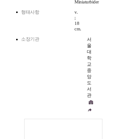
Miniaturbider
형태사항
v.
;
18
cm.
소장기관
서
울
대
학
교
중
앙
도
서
관