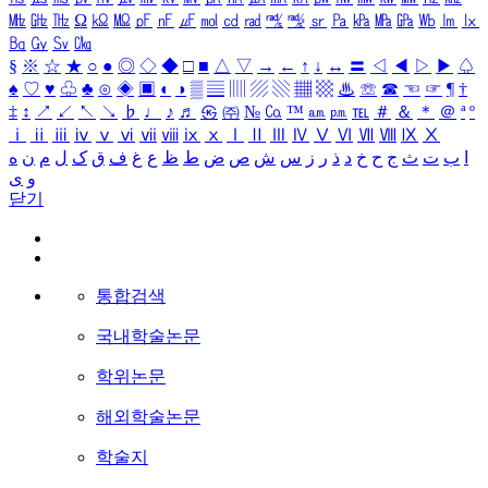
㎒
㎓
㎔
Ω
㏀
㏁
㎊
㎋
㎌
㏖
㏅
㎭
㎮
㎯
㏛
㎩
㎪
㎫
㎬
㏝
㏐
㏓
㏃
㏉
㏜
㏆
§
※
☆
★
○
●
◎
◇
◆
□
■
△
▽
→
←
↑
↓
↔
〓
◁
◀
▷
▶
♤
♠
♡
♥
♧
♣
⊙
◈
▣
◐
◑
▒
▤
▥
▨
▧
▦
▩
♨
☏
☎
☜
☞
¶
†
‡
↕
↗
↙
↖
↘
♭
♩
♪
♬
㉿
㈜
№
㏇
™
㏂
㏘
℡
＃
＆
＊
＠
ª
º
ⅰ
ⅱ
ⅲ
ⅳ
ⅴ
ⅵ
ⅶ
ⅷ
ⅸ
ⅹ
Ⅰ
Ⅱ
Ⅲ
Ⅳ
Ⅴ
Ⅵ
Ⅶ
Ⅷ
Ⅸ
Ⅹ
ا
ب
ت
ث
ج
ح
خ
د
ذ
ر
ز
س
ش
ص
ض
ط
ظ
ع
غ
ف
ق
ک
ل
م
ن
ه
و
ی
닫기
통합검색
국내학술논문
학위논문
해외학술논문
학술지