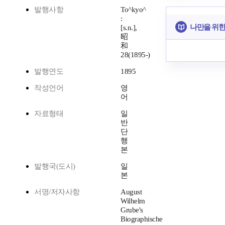
발행사항
To^kyo^
:
나만을 위한
[s.n.],
昭
和
28(1895-)
발행연도
1895
작성언어
영
어
자료형태
일
반
단
행
본
발행국(도시)
일
본
서명/저자사항
August
Wilhelm
Grube's
Biographische