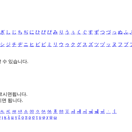
ぎ
し
じ
ち
ぢ
に
ひ
び
ぴ
み
り
う
ぅ
く
ぐ
す
ず
つ
づ
っ
ぬ
ふ
シ
ジ
チ
ヂ
ニ
ヒ
ビ
ピ
ミ
リ
ウ
ゥ
ク
グ
ス
ズ
ツ
ヅ
ッ
ヌ
フ
ブ
할 수 있습니다.
누르시면됩니다.
시면 됩니다.
ㅻ
ㅼ
ㅽ
ㅾ
ㅿ
ㆀ
ㆁ
ㆂ
ㆃ
ㆄ
ㆅ
ㆆ
ㆇ
ㆈ
ㆉ
ㆊ
ㆋ
ㆌ
ㆍ
ㆎ
θ
ι
κ
λ
μ
ν
ξ
ο
π
ρ
σ
τ
υ
φ
χ
ψ
ω