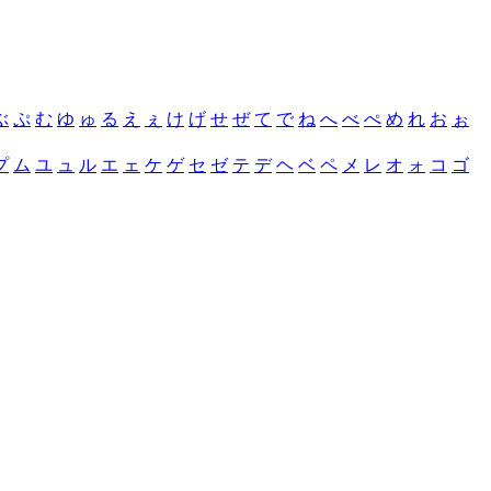
ぶ
ぷ
む
ゆ
ゅ
る
え
ぇ
け
げ
せ
ぜ
て
で
ね
へ
べ
ぺ
め
れ
お
ぉ
プ
ム
ユ
ュ
ル
エ
ェ
ケ
ゲ
セ
ゼ
テ
デ
ヘ
ベ
ペ
メ
レ
オ
ォ
コ
ゴ