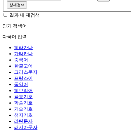
상세검색
결과 내 재검색
인기 검색어
다국어 입력
히라가나
가타카나
중국어
한글고어
그리스문자
프랑스어
독일어
히브리어
괄호기호
학술기호
기술기호
첨자기호
라틴문자
러시아문자