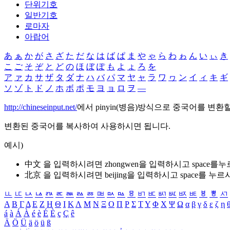
단위기호
일반기호
로마자
아랍어
あ
ぁ
か
が
さ
ざ
た
だ
な
は
ば
ぱ
ま
や
ゃ
ら
わ
ゎ
ん
い
ぃ
き
こ
ご
そ
ぞ
と
ど
の
ほ
ぼ
ぽ
も
よ
ょ
ろ
を
ア
ァ
カ
サ
ザ
タ
ダ
ナ
ハ
バ
パ
マ
ヤ
ャ
ラ
ワ
ヮ
ン
イ
ィ
キ
ギ
ソ
ゾ
ト
ド
ノ
ホ
ボ
ポ
モ
ヨ
ョ
ロ
ヲ
―
http://chineseinput.net/
에서 pinyin(병음)방식으로 중국어를 변환
변환된 중국어를 복사하여 사용하시면 됩니다.
예시)
中文 을 입력하시려면
zhongwen
을 입력하시고 space를
北京 을 입력하시려면
beijing
을 입력하시고 space를 누르
ㅥ
ㅦ
ㅧ
ㅨ
ㅩ
ㅪ
ㅫ
ㅬ
ㅭ
ㅮ
ㅯ
ㅰ
ㅱ
ㅲ
ㅳ
ㅴ
ㅵ
ㅶ
ㅷ
ㅸ
ㅹ
ㅺ
Α
Β
Γ
Δ
Ε
Ζ
Η
Θ
Ι
Κ
Λ
Μ
Ν
Ξ
Ο
Π
Ρ
Σ
Τ
Υ
Φ
Χ
Ψ
Ω
α
β
γ
δ
ε
ζ
η
á
à
Á
À
é
è
É
È
ç
Ç
ê
Ä
Ö
Ü
ä
ö
ü
ß