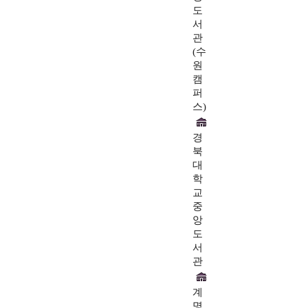
도
서
관
(수
원
캠
퍼
스)
경
북
대
학
교
중
앙
도
서
관
계
명