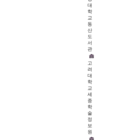
대
학
교
동
산
도
서
관
고
려
대
학
교
세
종
학
술
정
보
원