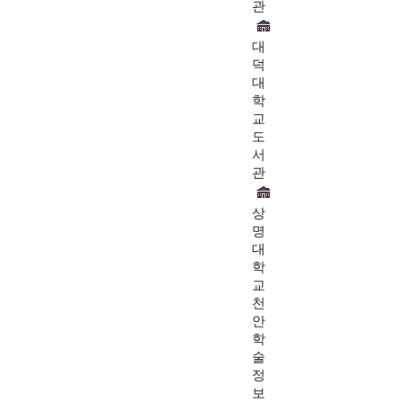
관
대
덕
대
학
교
도
서
관
상
명
대
학
교
천
안
학
술
정
보