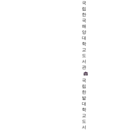
국
립
한
국
해
양
대
학
교
도
서
관
국
립
한
밭
대
학
교
도
서