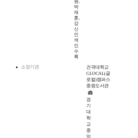
원,
박
재
훈,
강
신
인
색
인
수
록
소장기관
건국대학교
GLOCAL(글
로컬)캠퍼스
중원도서관
경
기
대
학
교
중
앙