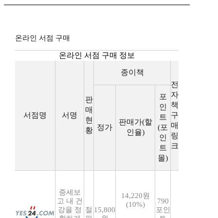
온라인 서점 구매
온라인 서점 구매 정보
종이책
전
자
포
판
책
인
매
서점명
서명
구
트
현
판매가(할
매
정가
(포
황
인율)
링
인
크
트
몰)
증세보
14,220원
고 내 건
790
(10%)
강을 정
절
15,800
포인