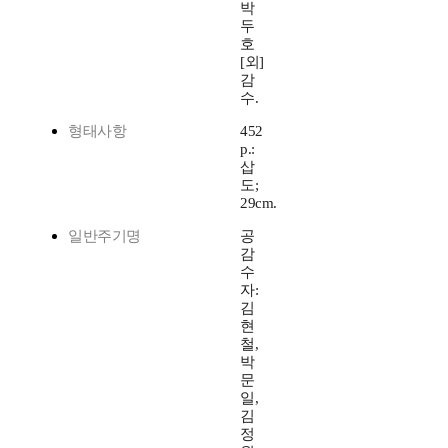
박
두
호
[외]
감
수.
형태사항
452
p.:
삽
도;
29cm.
일반주기명
공
감
수
자:
김
현
철,
박
문
일,
김
정