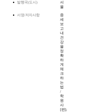
발행국(도시)
서
울
서명/저자사항
증
세
보
고
내
건
강
을
정
확
하
게
체
크
하
는
법
/
학
원
사
[편];