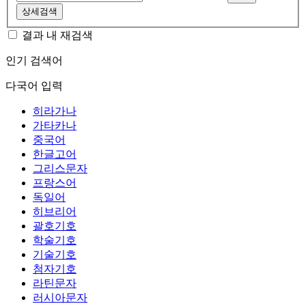
상세검색
결과 내 재검색
인기 검색어
다국어 입력
히라가나
가타카나
중국어
한글고어
그리스문자
프랑스어
독일어
히브리어
괄호기호
학술기호
기술기호
첨자기호
라틴문자
러시아문자