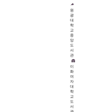
원
광
대
학
교
중
앙
도
서
관
이
화
여
자
대
학
교
도
서
관