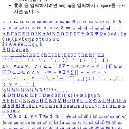
北京 을 입력하시려면
beijing
을 입력하시고 space를 누르
시면 됩니다.
ㅥ
ㅦ
ㅧ
ㅨ
ㅩ
ㅪ
ㅫ
ㅬ
ㅭ
ㅮ
ㅯ
ㅰ
ㅱ
ㅲ
ㅳ
ㅴ
ㅵ
ㅶ
ㅷ
ㅸ
ㅹ
ㅺ
ㅻ
ㅼ
ㅽ
ㅾ
ㅿ
ㆀ
ㆁ
ㆂ
ㆃ
ㆄ
ㆅ
ㆆ
ㆇ
ㆈ
ㆉ
ㆊ
ㆋ
ㆌ
ㆍ
ㆎ
Α
Β
Γ
Δ
Ε
Ζ
Η
Θ
Ι
Κ
Λ
Μ
Ν
Ξ
Ο
Π
Ρ
Σ
Τ
Υ
Φ
Χ
Ψ
Ω
α
β
γ
δ
ε
ζ
η
θ
ι
κ
λ
μ
ν
ξ
ο
π
ρ
σ
τ
υ
φ
χ
ψ
ω
á
à
Á
À
é
è
É
È
ç
Ç
ê
Ä
Ö
Ü
ä
ö
ü
ß
ְ
ֳ
ֲ
ֱ
ָ
ַ
ֵ
ֶ
ִ
ֹ
ּ
ֻ
ׂ
ׁ
ּ
ב
ה
נ
מ
צ
ת
ץ
ש
ד
ג
כ
ע
י
ח
ל
ך
ף
ק
ר
א
ט
ו
ן
ם
פ
‘
’
“
”
〔
〕
〈
〉
「
」
『
』
【
】
＂
（
）
［
］
｛
｝
±
×
÷
≠
≤
≥
∞
∴
♂
♀
∠
⊥
⌒
∂
∇
≡
≒
≪
≫
√
∽
∝
∵
∫
∬
∈
∋
⊆
⊇
⊂
⊃
∪
∩
∧
∨
￢
⇒
⇔
∀
∃
∮
∑
∏
＋
－
＜
＝
＞
、
。
·
‥
…
¨
〃
―
∥
＼
∼
´
～
ˇ
˘
˝
˚
˙
¸
˛
¡
¿
ː
！
＇
，
．
／
：
；
？
＾
＿
｀
｜
½
⅓
⅔
¼
¾
⅛
⅜
⅝
⅞
¹
²
³
⁴
ⁿ
₁
₂
₃
₄
Æ
Ð
Ħ
Ĳ
Ł
Ø
Œ
Þ
Ŧ
Ŋ
æ
đ
ð
ħ
ı
ĳ
ĸ
ŀ
ł
ø
œ
ß
þ
ŧ
ŋ
ŉ
А
Б
В
Г
Д
Е
Ё
Ж
З
И
Й
К
Л
М
Н
О
П
Р
С
Т
У
Ф
Х
Ц
Ч
Ш
Щ
Ъ
Ы
Ь
Э
Ю
Я
а
б
в
г
д
е
ё
ж
з
и
й
к
л
м
н
о
п
р
с
т
у
ф
х
ц
ч
ш
щ
ъ
ы
ь
э
ю
я
′
″
℃
Å
￠
￡
￥
¤
℉
‰
＄
％
Ｆ
￦
㎕
㎖
㎗
ℓ
㎘
㏄
㎣
㎤
㎥
㎦
㎙
㎚
㎛
㎜
㎝
㎞
㎟
㎠
㎡
㎢
㏊
㎍
㎎
㎏
㏏
㎈
㎉
㏈
㎧
㎨
㎰
㎱
㎲
㎳
㎴
㎵
㎶
㎷
㎸
㎹
㎀
㎁
㎂
㎃
㎄
㎺
㎻
㎽
㎾
㎿
㎐
㎑