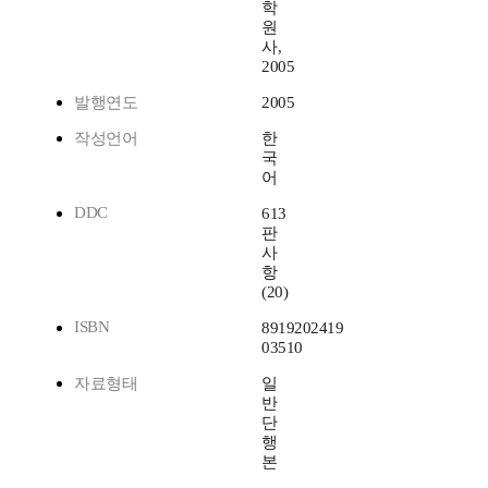
학
원
사,
2005
발행연도
2005
작성언어
한
국
어
DDC
613
판
사
항
(20)
ISBN
8919202419
03510
자료형태
일
반
단
행
본