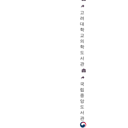
고
려
대
학
교
의
학
도
서
관
국
립
중
앙
도
서
관