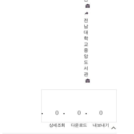
전
남
대
학
교
중
앙
도
서
관
0
0
0
상세조회
다운로드
내보내기