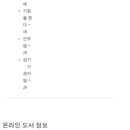
세
기침
을 한
다 =
18
인두
염 =
20
감기
ㆍ기
관지
염 =
20
온라인 도서 정보