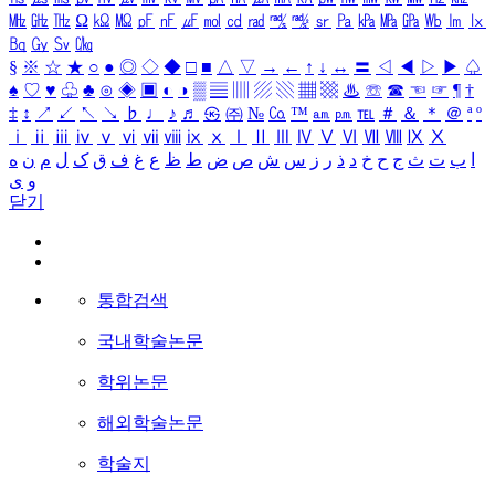
㎒
㎓
㎔
Ω
㏀
㏁
㎊
㎋
㎌
㏖
㏅
㎭
㎮
㎯
㏛
㎩
㎪
㎫
㎬
㏝
㏐
㏓
㏃
㏉
㏜
㏆
§
※
☆
★
○
●
◎
◇
◆
□
■
△
▽
→
←
↑
↓
↔
〓
◁
◀
▷
▶
♤
♠
♡
♥
♧
♣
⊙
◈
▣
◐
◑
▒
▤
▥
▨
▧
▦
▩
♨
☏
☎
☜
☞
¶
†
‡
↕
↗
↙
↖
↘
♭
♩
♪
♬
㉿
㈜
№
㏇
™
㏂
㏘
℡
＃
＆
＊
＠
ª
º
ⅰ
ⅱ
ⅲ
ⅳ
ⅴ
ⅵ
ⅶ
ⅷ
ⅸ
ⅹ
Ⅰ
Ⅱ
Ⅲ
Ⅳ
Ⅴ
Ⅵ
Ⅶ
Ⅷ
Ⅸ
Ⅹ
ا
ب
ت
ث
ج
ح
خ
د
ذ
ر
ز
س
ش
ص
ض
ط
ظ
ع
غ
ف
ق
ک
ل
م
ن
ه
و
ی
닫기
통합검색
국내학술논문
학위논문
해외학술논문
학술지