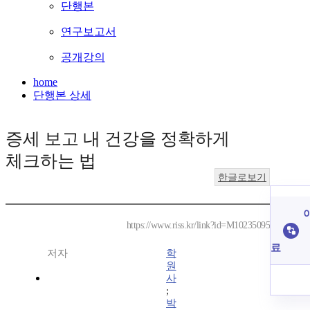
단행본
연구보고서
공개강의
home
단행본 상세
증세 보고 내 건강을 정확하게
체크하는 법
한글로보기
이
https://www.riss.kr/link?id=M10235095
료
저자
학
원
사
;
박