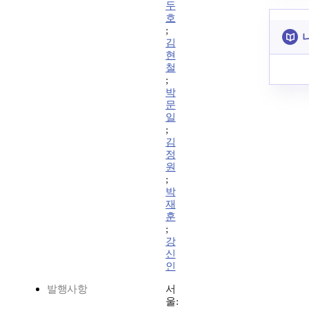
두
호
;
김
현
철
;
박
문
일
;
김
정
원
;
박
재
훈
;
강
신
인
발행사항
서
울: