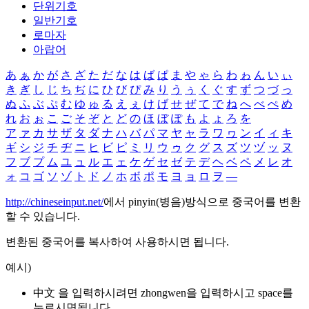
단위기호
일반기호
로마자
아랍어
あ
ぁ
か
が
さ
ざ
た
だ
な
は
ば
ぱ
ま
や
ゃ
ら
わ
ゎ
ん
い
ぃ
き
ぎ
し
じ
ち
ぢ
に
ひ
び
ぴ
み
り
う
ぅ
く
ぐ
す
ず
つ
づ
っ
ぬ
ふ
ぶ
ぷ
む
ゆ
ゅ
る
え
ぇ
け
げ
せ
ぜ
て
で
ね
へ
べ
ぺ
め
れ
お
ぉ
こ
ご
そ
ぞ
と
ど
の
ほ
ぼ
ぽ
も
よ
ょ
ろ
を
ア
ァ
カ
サ
ザ
タ
ダ
ナ
ハ
バ
パ
マ
ヤ
ャ
ラ
ワ
ヮ
ン
イ
ィ
キ
ギ
シ
ジ
チ
ヂ
ニ
ヒ
ビ
ピ
ミ
リ
ウ
ゥ
ク
グ
ス
ズ
ツ
ヅ
ッ
ヌ
フ
ブ
プ
ム
ユ
ュ
ル
エ
ェ
ケ
ゲ
セ
ゼ
テ
デ
ヘ
ベ
ペ
メ
レ
オ
ォ
コ
ゴ
ソ
ゾ
ト
ド
ノ
ホ
ボ
ポ
モ
ヨ
ョ
ロ
ヲ
―
http://chineseinput.net/
에서 pinyin(병음)방식으로 중국어를 변환
할 수 있습니다.
변환된 중국어를 복사하여 사용하시면 됩니다.
예시)
中文 을 입력하시려면
zhongwen
을 입력하시고 space를
누르시면됩니다.