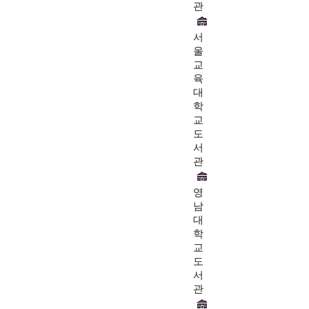
관
서
울
교
육
대
학
교
도
서
관
영
남
대
학
교
도
서
관