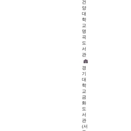
건
양
대
학
교
명
곡
도
서
관
경
기
대
학
교
금
화
도
서
관
(서