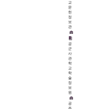
교
문
헌
정
보
관
공
군
사
관
학
교
학
술
정
보
원
공
주