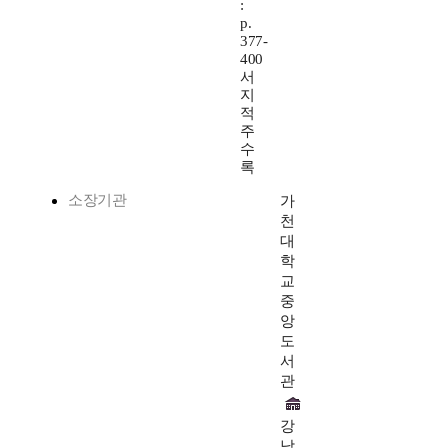
:
p.
377-
400
서
지
적
주
수
록
소장기관
가
천
대
학
교
중
앙
도
서
관
강
남