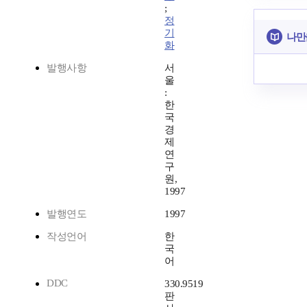
;
정
기
나만
화
발행사항
서
울
:
한
국
경
제
연
구
원,
1997
발행연도
1997
작성언어
한
국
어
DDC
330.9519
판