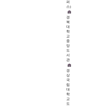
퍼
스)
경
북
대
학
교
중
앙
도
서
관
경
상
국
립
대
학
교
도