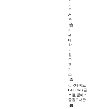
학
교
도
서
관
강
원
대
학
교
원
주
캠
퍼
스
건국대학교
GLOCAL(글
로컬)캠퍼스
중원도서관