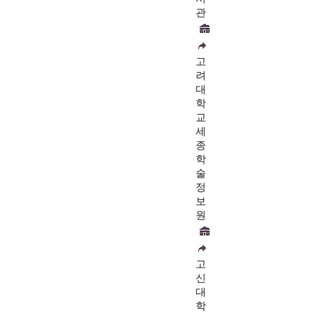
관
고
려
대
학
교
세
종
학
술
정
보
원
고
신
대
학