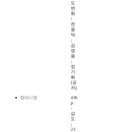
도
변
화
/
전
용
덕
;
김
영
용
;
정
기
화
[공
저].
형태사항
436
p.
:
삽
도
;
23