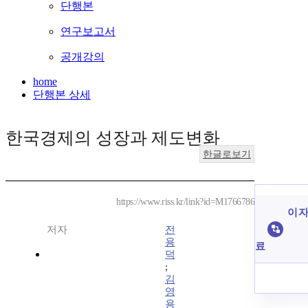
단행본
연구보고서
공개강의
home
단행본 상세
한국경제의 성장과 제도변화
한글로보기
https://www.riss.kr/link?id=M1766786
이 자
저자
전
용
료
덕
;
김
영
용