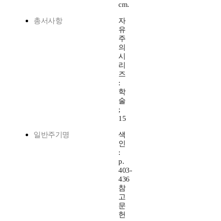
cm.
총서사항
자
유
주
의
시
리
즈
:
학
술
;
15
일반주기명
색
인
:
p.
403-
436
참
고
문
헌