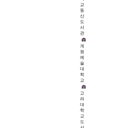
교
동
산
도
서
관
계
원
예
술
대
학
교
고
려
대
학
교
도
서