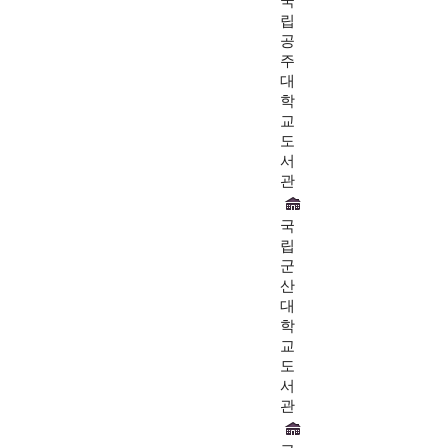
국
립
공
주
대
학
교
도
서
관
국
립
군
산
대
학
교
도
서
관