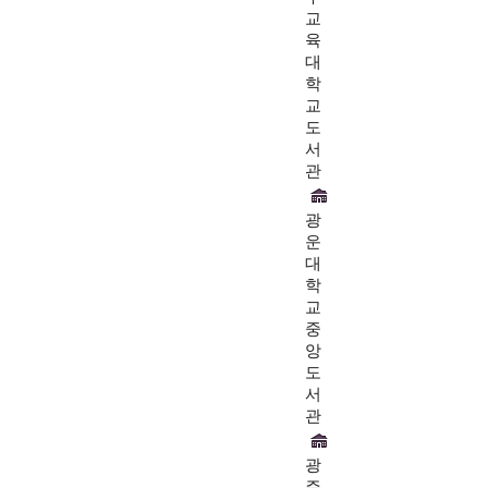
교
육
대
학
교
도
서
관
광
운
대
학
교
중
앙
도
서
관
광
주