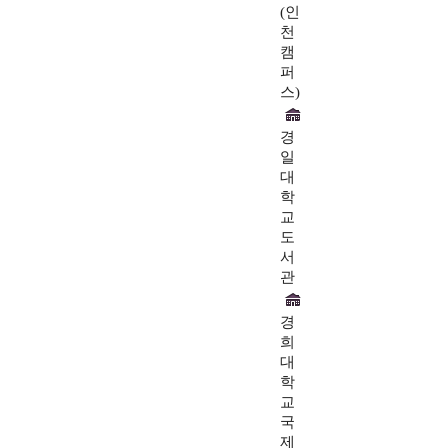
(인
천
캠
퍼
스)
경
일
대
학
교
도
서
관
경
희
대
학
교
국
제