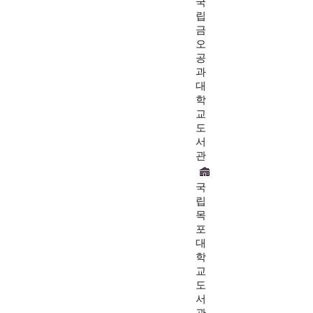
국
립
금
오
공
과
대
학
교
도
서
관
국
립
목
포
대
학
교
도
서