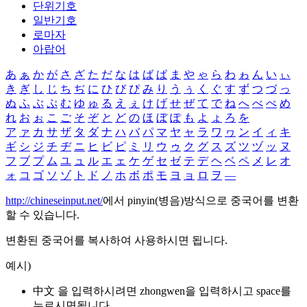
단위기호
일반기호
로마자
아랍어
あ
ぁ
か
が
さ
ざ
た
だ
な
は
ば
ぱ
ま
や
ゃ
ら
わ
ゎ
ん
い
ぃ
き
ぎ
し
じ
ち
ぢ
に
ひ
び
ぴ
み
り
う
ぅ
く
ぐ
す
ず
つ
づ
っ
ぬ
ふ
ぶ
ぷ
む
ゆ
ゅ
る
え
ぇ
け
げ
せ
ぜ
て
で
ね
へ
べ
ぺ
め
れ
お
ぉ
こ
ご
そ
ぞ
と
ど
の
ほ
ぼ
ぽ
も
よ
ょ
ろ
を
ア
ァ
カ
サ
ザ
タ
ダ
ナ
ハ
バ
パ
マ
ヤ
ャ
ラ
ワ
ヮ
ン
イ
ィ
キ
ギ
シ
ジ
チ
ヂ
ニ
ヒ
ビ
ピ
ミ
リ
ウ
ゥ
ク
グ
ス
ズ
ツ
ヅ
ッ
ヌ
フ
ブ
プ
ム
ユ
ュ
ル
エ
ェ
ケ
ゲ
セ
ゼ
テ
デ
ヘ
ベ
ペ
メ
レ
オ
ォ
コ
ゴ
ソ
ゾ
ト
ド
ノ
ホ
ボ
ポ
モ
ヨ
ョ
ロ
ヲ
―
http://chineseinput.net/
에서 pinyin(병음)방식으로 중국어를 변환
할 수 있습니다.
변환된 중국어를 복사하여 사용하시면 됩니다.
예시)
中文 을 입력하시려면
zhongwen
을 입력하시고 space를
누르시면됩니다.