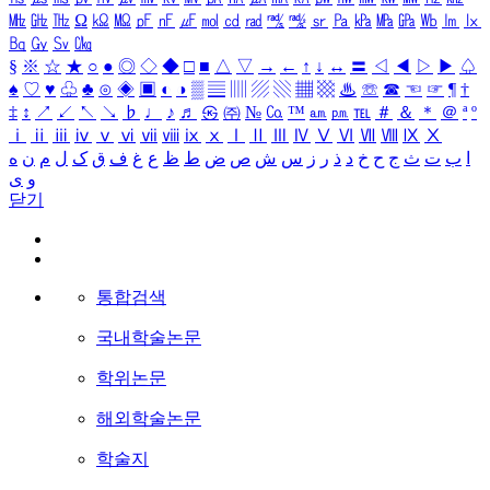
㎒
㎓
㎔
Ω
㏀
㏁
㎊
㎋
㎌
㏖
㏅
㎭
㎮
㎯
㏛
㎩
㎪
㎫
㎬
㏝
㏐
㏓
㏃
㏉
㏜
㏆
§
※
☆
★
○
●
◎
◇
◆
□
■
△
▽
→
←
↑
↓
↔
〓
◁
◀
▷
▶
♤
♠
♡
♥
♧
♣
⊙
◈
▣
◐
◑
▒
▤
▥
▨
▧
▦
▩
♨
☏
☎
☜
☞
¶
†
‡
↕
↗
↙
↖
↘
♭
♩
♪
♬
㉿
㈜
№
㏇
™
㏂
㏘
℡
＃
＆
＊
＠
ª
º
ⅰ
ⅱ
ⅲ
ⅳ
ⅴ
ⅵ
ⅶ
ⅷ
ⅸ
ⅹ
Ⅰ
Ⅱ
Ⅲ
Ⅳ
Ⅴ
Ⅵ
Ⅶ
Ⅷ
Ⅸ
Ⅹ
ا
ب
ت
ث
ج
ح
خ
د
ذ
ر
ز
س
ش
ص
ض
ط
ظ
ع
غ
ف
ق
ک
ل
م
ن
ه
و
ی
닫기
통합검색
국내학술논문
학위논문
해외학술논문
학술지