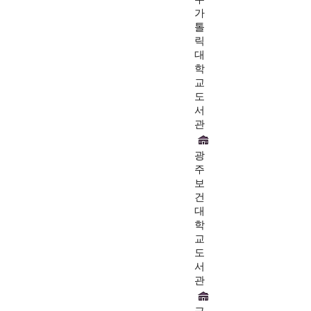
가
톨
릭
대
학
교
도
서
관
광
주
보
건
대
학
교
도
서
관