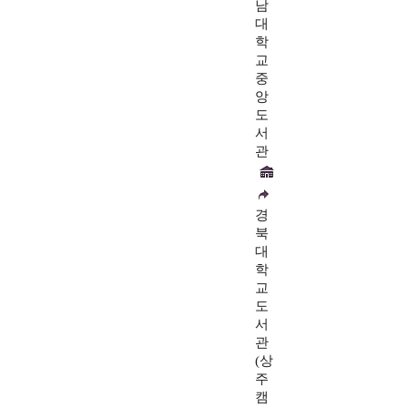
남
대
학
교
중
앙
도
서
관
경
북
대
학
교
도
서
관
(상
주
캠