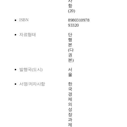
사
항
(20)
ISBN
8980310978
93320
자료형태
단
행
본
(다
권
본)
발행국(도시)
서
울
서명/저자사항
한
국
경
제
의
성
장
과
제