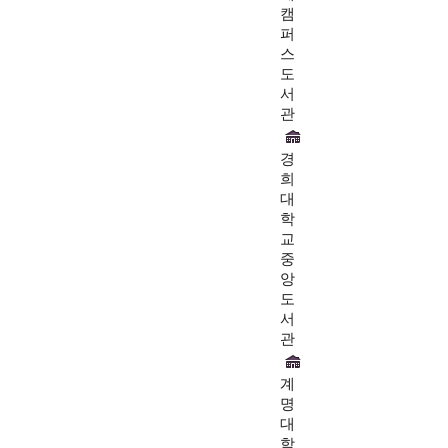
캠
퍼
스
도
서
관
경
희
대
학
교
중
앙
도
서
관
계
명
대
학