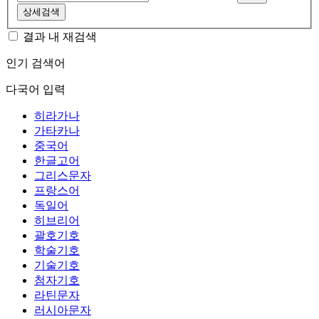
상세검색
결과 내 재검색
인기 검색어
다국어 입력
히라가나
가타카나
중국어
한글고어
그리스문자
프랑스어
독일어
히브리어
괄호기호
학술기호
기술기호
첨자기호
라틴문자
러시아문자