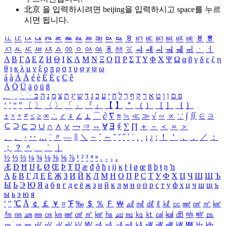
北京 을 입력하시려면
beijing
을 입력하시고 space를 누르
시면 됩니다.
ㅥ
ㅦ
ㅧ
ㅨ
ㅩ
ㅪ
ㅫ
ㅬ
ㅭ
ㅮ
ㅯ
ㅰ
ㅱ
ㅲ
ㅳ
ㅴ
ㅵ
ㅶ
ㅷ
ㅸ
ㅹ
ㅺ
ㅻ
ㅼ
ㅽ
ㅾ
ㅿ
ㆀ
ㆁ
ㆂ
ㆃ
ㆄ
ㆅ
ㆆ
ㆇ
ㆈ
ㆉ
ㆊ
ㆋ
ㆌ
ㆍ
ㆎ
Α
Β
Γ
Δ
Ε
Ζ
Η
Θ
Ι
Κ
Λ
Μ
Ν
Ξ
Ο
Π
Ρ
Σ
Τ
Υ
Φ
Χ
Ψ
Ω
α
β
γ
δ
ε
ζ
η
θ
ι
κ
λ
μ
ν
ξ
ο
π
ρ
σ
τ
υ
φ
χ
ψ
ω
á
à
Á
À
é
è
É
È
ç
Ç
ê
Ä
Ö
Ü
ä
ö
ü
ß
ְ
ֳ
ֲ
ֱ
ָ
ַ
ֵ
ֶ
ִ
ֹ
ּ
ֻ
ׂ
ׁ
ּ
ב
ה
נ
מ
צ
ת
ץ
ש
ד
ג
כ
ע
י
ח
ל
ך
ף
ק
ר
א
ט
ו
ן
ם
פ
‘
’
“
”
〔
〕
〈
〉
「
」
『
』
【
】
＂
（
）
［
］
｛
｝
±
×
÷
≠
≤
≥
∞
∴
♂
♀
∠
⊥
⌒
∂
∇
≡
≒
≪
≫
√
∽
∝
∵
∫
∬
∈
∋
⊆
⊇
⊂
⊃
∪
∩
∧
∨
￢
⇒
⇔
∀
∃
∮
∑
∏
＋
－
＜
＝
＞
、
。
·
‥
…
¨
〃
―
∥
＼
∼
´
～
ˇ
˘
˝
˚
˙
¸
˛
¡
¿
ː
！
＇
，
．
／
：
；
？
＾
＿
｀
｜
½
⅓
⅔
¼
¾
⅛
⅜
⅝
⅞
¹
²
³
⁴
ⁿ
₁
₂
₃
₄
Æ
Ð
Ħ
Ĳ
Ł
Ø
Œ
Þ
Ŧ
Ŋ
æ
đ
ð
ħ
ı
ĳ
ĸ
ŀ
ł
ø
œ
ß
þ
ŧ
ŋ
ŉ
А
Б
В
Г
Д
Е
Ё
Ж
З
И
Й
К
Л
М
Н
О
П
Р
С
Т
У
Ф
Х
Ц
Ч
Ш
Щ
Ъ
Ы
Ь
Э
Ю
Я
а
б
в
г
д
е
ё
ж
з
и
й
к
л
м
н
о
п
р
с
т
у
ф
х
ц
ч
ш
щ
ъ
ы
ь
э
ю
я
′
″
℃
Å
￠
￡
￥
¤
℉
‰
＄
％
Ｆ
￦
㎕
㎖
㎗
ℓ
㎘
㏄
㎣
㎤
㎥
㎦
㎙
㎚
㎛
㎜
㎝
㎞
㎟
㎠
㎡
㎢
㏊
㎍
㎎
㎏
㏏
㎈
㎉
㏈
㎧
㎨
㎰
㎱
㎲
㎳
㎴
㎵
㎶
㎷
㎸
㎹
㎀
㎁
㎂
㎃
㎄
㎺
㎻
㎽
㎾
㎿
㎐
㎑