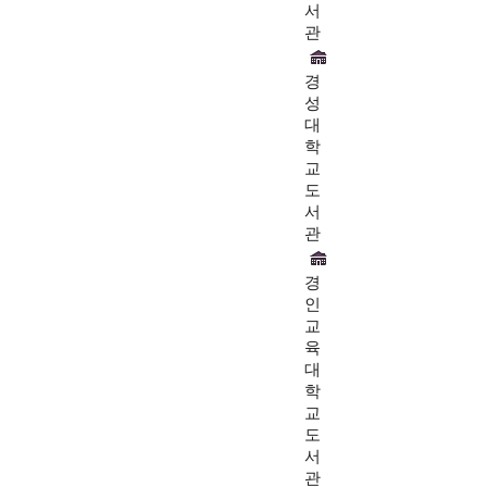
서
관
경
성
대
학
교
도
서
관
경
인
교
육
대
학
교
도
서
관