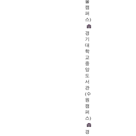
울
캠
퍼
스)
경
기
대
학
교
중
앙
도
서
관
(수
원
캠
퍼
스)
경