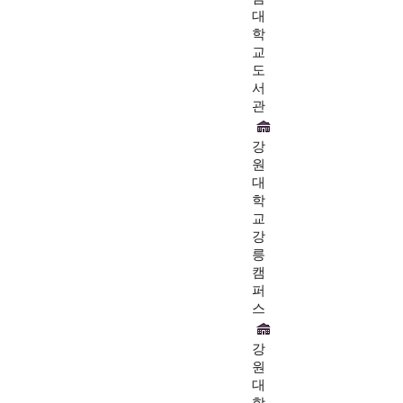
대
학
교
도
서
관
강
원
대
학
교
강
릉
캠
퍼
스
강
원
대