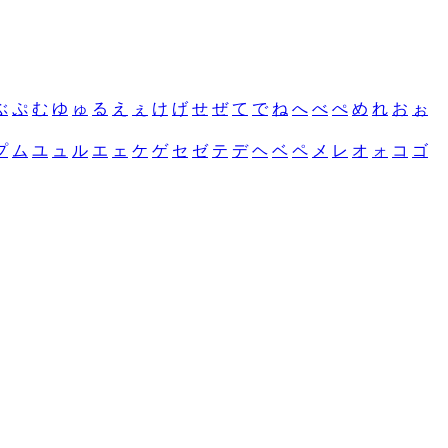
ぶ
ぷ
む
ゆ
ゅ
る
え
ぇ
け
げ
せ
ぜ
て
で
ね
へ
べ
ぺ
め
れ
お
ぉ
プ
ム
ユ
ュ
ル
エ
ェ
ケ
ゲ
セ
ゼ
テ
デ
ヘ
ベ
ペ
メ
レ
オ
ォ
コ
ゴ