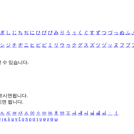
ぎ
し
じ
ち
ぢ
に
ひ
び
ぴ
み
り
う
ぅ
く
ぐ
す
ず
つ
づ
っ
ぬ
ふ
シ
ジ
チ
ヂ
ニ
ヒ
ビ
ピ
ミ
リ
ウ
ゥ
ク
グ
ス
ズ
ツ
ヅ
ッ
ヌ
フ
ブ
할 수 있습니다.
누르시면됩니다.
시면 됩니다.
ㅻ
ㅼ
ㅽ
ㅾ
ㅿ
ㆀ
ㆁ
ㆂ
ㆃ
ㆄ
ㆅ
ㆆ
ㆇ
ㆈ
ㆉ
ㆊ
ㆋ
ㆌ
ㆍ
ㆎ
θ
ι
κ
λ
μ
ν
ξ
ο
π
ρ
σ
τ
υ
φ
χ
ψ
ω