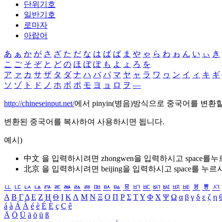
단위기호
일반기호
로마자
아랍어
あ
ぁ
か
が
さ
ざ
た
だ
な
は
ば
ぱ
ま
や
ゃ
ら
わ
ゎ
ん
い
ぃ
き
こ
ご
そ
ぞ
と
ど
の
ほ
ぼ
ぽ
も
よ
ょ
ろ
を
ア
ァ
カ
サ
ザ
タ
ダ
ナ
ハ
バ
パ
マ
ヤ
ャ
ラ
ワ
ヮ
ン
イ
ィ
キ
ギ
ソ
ゾ
ト
ド
ノ
ホ
ボ
ポ
モ
ヨ
ョ
ロ
ヲ
―
http://chineseinput.net/
에서 pinyin(병음)방식으로 중국어를 변환
변환된 중국어를 복사하여 사용하시면 됩니다.
예시)
中文 을 입력하시려면
zhongwen
을 입력하시고 space를
北京 을 입력하시려면
beijing
을 입력하시고 space를 누르
ㅥ
ㅦ
ㅧ
ㅨ
ㅩ
ㅪ
ㅫ
ㅬ
ㅭ
ㅮ
ㅯ
ㅰ
ㅱ
ㅲ
ㅳ
ㅴ
ㅵ
ㅶ
ㅷ
ㅸ
ㅹ
ㅺ
Α
Β
Γ
Δ
Ε
Ζ
Η
Θ
Ι
Κ
Λ
Μ
Ν
Ξ
Ο
Π
Ρ
Σ
Τ
Υ
Φ
Χ
Ψ
Ω
α
β
γ
δ
ε
ζ
η
á
à
Á
À
é
è
É
È
ç
Ç
ê
Ä
Ö
Ü
ä
ö
ü
ß