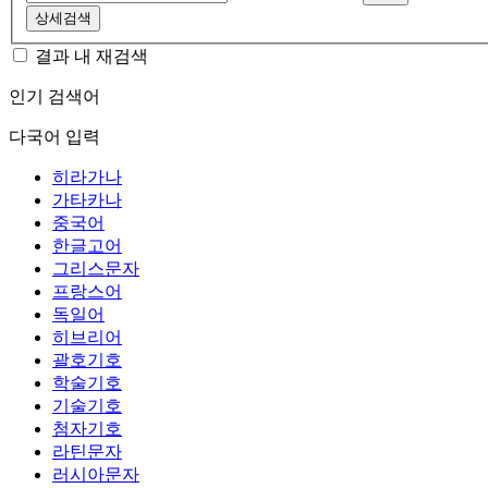
상세검색
결과 내 재검색
인기 검색어
다국어 입력
히라가나
가타카나
중국어
한글고어
그리스문자
프랑스어
독일어
히브리어
괄호기호
학술기호
기술기호
첨자기호
라틴문자
러시아문자