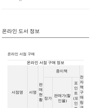
온라인 도서 정보
온라인 서점 구매
온라인 서점 구매 정보
종이책
전
자
포
판
책
인
매
서점명
서명
구
트
현
판매가(할
매
정가
(포
황
인율)
링
인
크