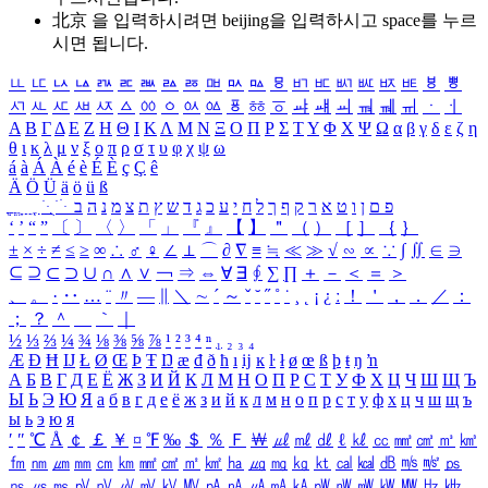
北京 을 입력하시려면
beijing
을 입력하시고 space를 누르
시면 됩니다.
ㅥ
ㅦ
ㅧ
ㅨ
ㅩ
ㅪ
ㅫ
ㅬ
ㅭ
ㅮ
ㅯ
ㅰ
ㅱ
ㅲ
ㅳ
ㅴ
ㅵ
ㅶ
ㅷ
ㅸ
ㅹ
ㅺ
ㅻ
ㅼ
ㅽ
ㅾ
ㅿ
ㆀ
ㆁ
ㆂ
ㆃ
ㆄ
ㆅ
ㆆ
ㆇ
ㆈ
ㆉ
ㆊ
ㆋ
ㆌ
ㆍ
ㆎ
Α
Β
Γ
Δ
Ε
Ζ
Η
Θ
Ι
Κ
Λ
Μ
Ν
Ξ
Ο
Π
Ρ
Σ
Τ
Υ
Φ
Χ
Ψ
Ω
α
β
γ
δ
ε
ζ
η
θ
ι
κ
λ
μ
ν
ξ
ο
π
ρ
σ
τ
υ
φ
χ
ψ
ω
á
à
Á
À
é
è
É
È
ç
Ç
ê
Ä
Ö
Ü
ä
ö
ü
ß
ְ
ֳ
ֲ
ֱ
ָ
ַ
ֵ
ֶ
ִ
ֹ
ּ
ֻ
ׂ
ׁ
ּ
ב
ה
נ
מ
צ
ת
ץ
ש
ד
ג
כ
ע
י
ח
ל
ך
ף
ק
ר
א
ט
ו
ן
ם
פ
‘
’
“
”
〔
〕
〈
〉
「
」
『
』
【
】
＂
（
）
［
］
｛
｝
±
×
÷
≠
≤
≥
∞
∴
♂
♀
∠
⊥
⌒
∂
∇
≡
≒
≪
≫
√
∽
∝
∵
∫
∬
∈
∋
⊆
⊇
⊂
⊃
∪
∩
∧
∨
￢
⇒
⇔
∀
∃
∮
∑
∏
＋
－
＜
＝
＞
、
。
·
‥
…
¨
〃
―
∥
＼
∼
´
～
ˇ
˘
˝
˚
˙
¸
˛
¡
¿
ː
！
＇
，
．
／
：
；
？
＾
＿
｀
｜
½
⅓
⅔
¼
¾
⅛
⅜
⅝
⅞
¹
²
³
⁴
ⁿ
₁
₂
₃
₄
Æ
Ð
Ħ
Ĳ
Ł
Ø
Œ
Þ
Ŧ
Ŋ
æ
đ
ð
ħ
ı
ĳ
ĸ
ŀ
ł
ø
œ
ß
þ
ŧ
ŋ
ŉ
А
Б
В
Г
Д
Е
Ё
Ж
З
И
Й
К
Л
М
Н
О
П
Р
С
Т
У
Ф
Х
Ц
Ч
Ш
Щ
Ъ
Ы
Ь
Э
Ю
Я
а
б
в
г
д
е
ё
ж
з
и
й
к
л
м
н
о
п
р
с
т
у
ф
х
ц
ч
ш
щ
ъ
ы
ь
э
ю
я
′
″
℃
Å
￠
￡
￥
¤
℉
‰
＄
％
Ｆ
￦
㎕
㎖
㎗
ℓ
㎘
㏄
㎣
㎤
㎥
㎦
㎙
㎚
㎛
㎜
㎝
㎞
㎟
㎠
㎡
㎢
㏊
㎍
㎎
㎏
㏏
㎈
㎉
㏈
㎧
㎨
㎰
㎱
㎲
㎳
㎴
㎵
㎶
㎷
㎸
㎹
㎀
㎁
㎂
㎃
㎄
㎺
㎻
㎽
㎾
㎿
㎐
㎑