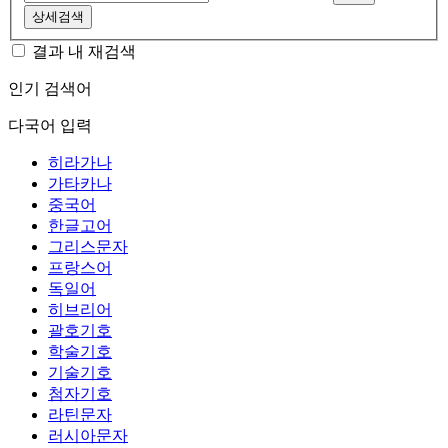
상세검색
결과 내 재검색
인기 검색어
다국어 입력
히라가나
가타카나
중국어
한글고어
그리스문자
프랑스어
독일어
히브리어
괄호기호
학술기호
기술기호
첨자기호
라틴문자
러시아문자