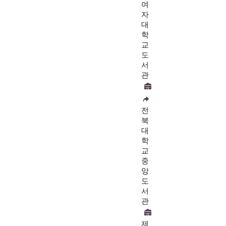
여
자
대
학
교
도
서
관
전
북
대
학
교
중
앙
도
서
관
제