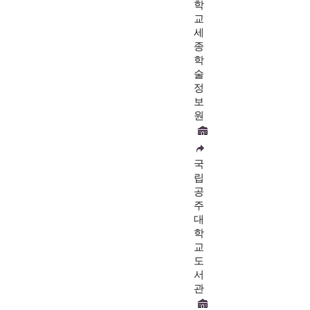
학
교
세
종
학
술
정
보
원
국
립
공
주
대
학
교
도
서
관