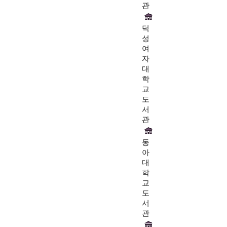
관
덕
성
여
자
대
학
교
도
서
관
동
아
대
학
교
도
서
관