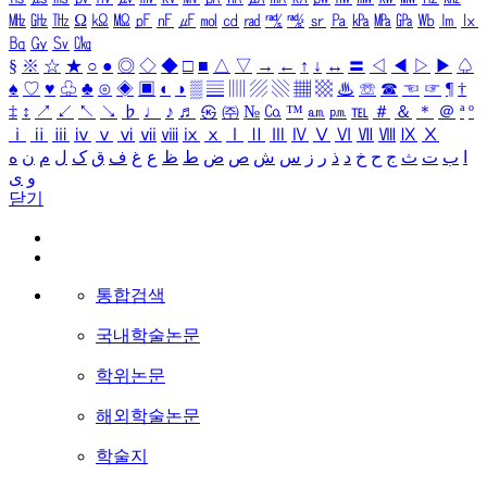
㎒
㎓
㎔
Ω
㏀
㏁
㎊
㎋
㎌
㏖
㏅
㎭
㎮
㎯
㏛
㎩
㎪
㎫
㎬
㏝
㏐
㏓
㏃
㏉
㏜
㏆
§
※
☆
★
○
●
◎
◇
◆
□
■
△
▽
→
←
↑
↓
↔
〓
◁
◀
▷
▶
♤
♠
♡
♥
♧
♣
⊙
◈
▣
◐
◑
▒
▤
▥
▨
▧
▦
▩
♨
☏
☎
☜
☞
¶
†
‡
↕
↗
↙
↖
↘
♭
♩
♪
♬
㉿
㈜
№
㏇
™
㏂
㏘
℡
＃
＆
＊
＠
ª
º
ⅰ
ⅱ
ⅲ
ⅳ
ⅴ
ⅵ
ⅶ
ⅷ
ⅸ
ⅹ
Ⅰ
Ⅱ
Ⅲ
Ⅳ
Ⅴ
Ⅵ
Ⅶ
Ⅷ
Ⅸ
Ⅹ
ا
ب
ت
ث
ج
ح
خ
د
ذ
ر
ز
س
ش
ص
ض
ط
ظ
ع
غ
ف
ق
ک
ل
م
ن
ه
و
ی
닫기
통합검색
국내학술논문
학위논문
해외학술논문
학술지