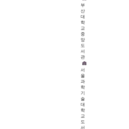
부
산
대
학
교
중
앙
도
서
관
서
울
과
학
기
술
대
학
교
도
서