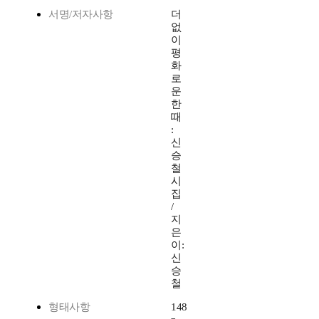
서명/저자사항
더
없
이
평
화
로
운
한
때
:
신
승
철
시
집
/
지
은
이:
신
승
철
형태사항
148