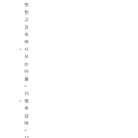
렷
한
고
요
속
에
시
쓰
는
마
을
=
15
맹
추
삼
매
=
17