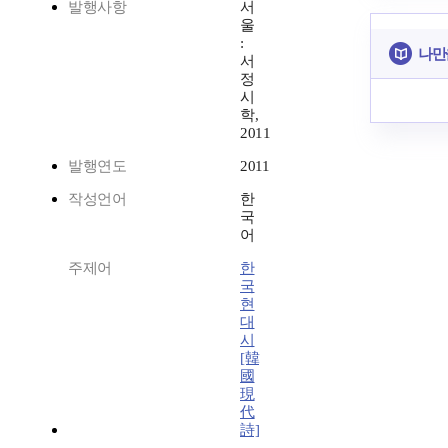
발행사항
서
울
:
나만
서
정
시
학,
2011
발행연도
2011
작성언어
한
국
어
주제어
한
국
현
대
시
[韓
國
現
代
詩]