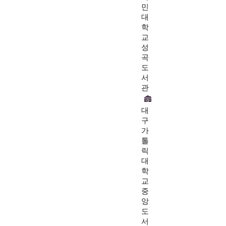
민
대
학
교
성
곡
도
서
관
대
구
가
톨
릭
대
학
교
중
앙
도
서