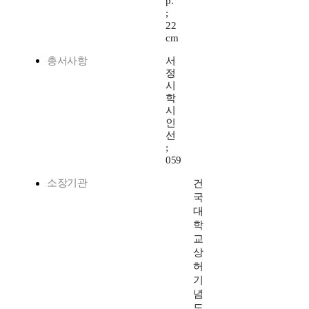
p.
;
22
cm
총서사항
서
정
시
학
시
인
선
;
059
소장기관
건
국
대
학
교
상
허
기
념
도