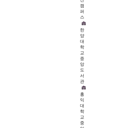
산
캠
퍼
스
한
양
대
학
교
중
앙
도
서
관
홍
익
대
학
교
중