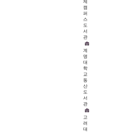
제
캠
퍼
스
도
서
관
계
명
대
학
교
동
산
도
서
관
고
려
대