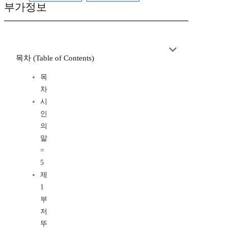
부가정보
목차 (Table of Contents)
목
차
시
인
의
말
=
5
제
1
부
저
뚜