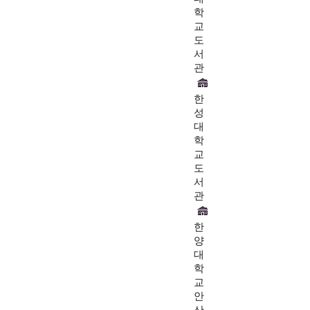
학
교
도
서
관
한
성
대
학
교
도
서
관
한
양
대
학
교
안