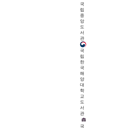
국
립
중
앙
도
서
관
국
립
한
국
해
양
대
학
교
도
서
관
국