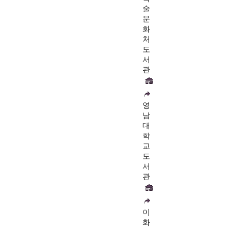
술
문
화
처
도
서
관
영
남
대
학
교
도
서
관
이
화