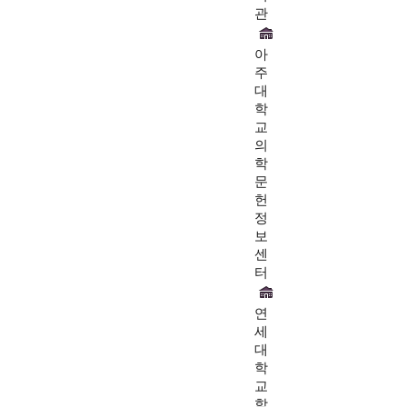
관
아
주
대
학
교
의
학
문
헌
정
보
센
터
연
세
대
학
교
학