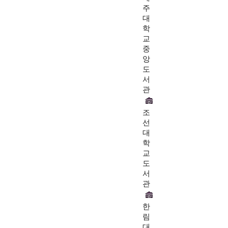
주
대
학
교
중
앙
도
서
관
조
선
대
학
교
도
서
관
한
림
대