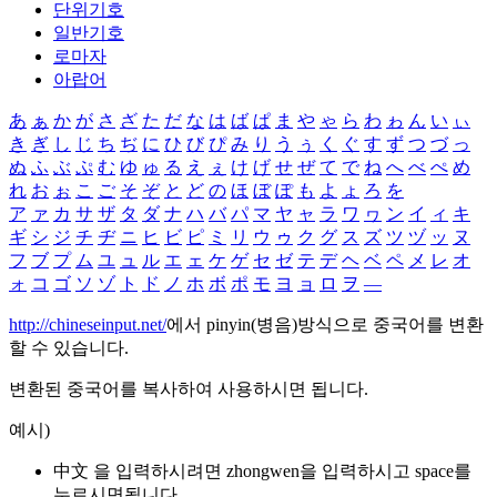
단위기호
일반기호
로마자
아랍어
あ
ぁ
か
が
さ
ざ
た
だ
な
は
ば
ぱ
ま
や
ゃ
ら
わ
ゎ
ん
い
ぃ
き
ぎ
し
じ
ち
ぢ
に
ひ
び
ぴ
み
り
う
ぅ
く
ぐ
す
ず
つ
づ
っ
ぬ
ふ
ぶ
ぷ
む
ゆ
ゅ
る
え
ぇ
け
げ
せ
ぜ
て
で
ね
へ
べ
ぺ
め
れ
お
ぉ
こ
ご
そ
ぞ
と
ど
の
ほ
ぼ
ぽ
も
よ
ょ
ろ
を
ア
ァ
カ
サ
ザ
タ
ダ
ナ
ハ
バ
パ
マ
ヤ
ャ
ラ
ワ
ヮ
ン
イ
ィ
キ
ギ
シ
ジ
チ
ヂ
ニ
ヒ
ビ
ピ
ミ
リ
ウ
ゥ
ク
グ
ス
ズ
ツ
ヅ
ッ
ヌ
フ
ブ
プ
ム
ユ
ュ
ル
エ
ェ
ケ
ゲ
セ
ゼ
テ
デ
ヘ
ベ
ペ
メ
レ
オ
ォ
コ
ゴ
ソ
ゾ
ト
ド
ノ
ホ
ボ
ポ
モ
ヨ
ョ
ロ
ヲ
―
http://chineseinput.net/
에서 pinyin(병음)방식으로 중국어를 변환
할 수 있습니다.
변환된 중국어를 복사하여 사용하시면 됩니다.
예시)
中文 을 입력하시려면
zhongwen
을 입력하시고 space를
누르시면됩니다.