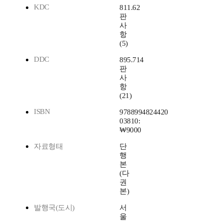
KDC
811.62
판
사
항
(5)
DDC
895.714
판
사
항
(21)
ISBN
9788994824420
03810:
₩9000
자료형태
단
행
본
(다
권
본)
발행국(도시)
서
울