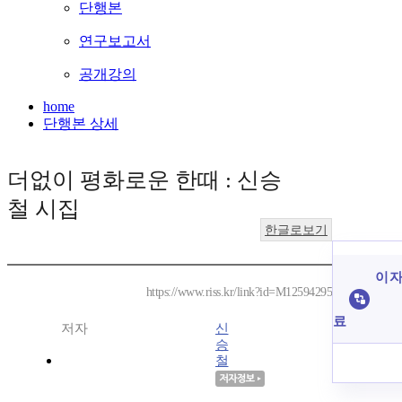
단행본
연구보고서
공개강의
home
단행본 상세
더없이 평화로운 한때 : 신승
철 시집
한글로보기
이 자
https://www.riss.kr/link?id=M12594295
료
저자
신
승
철