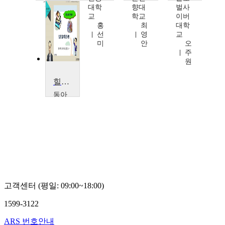
TV
대학
향대
벌사
Teachers
교
학교
이버
TV
홍
최
대학
선
영
교
미
안
오
주
원
힐링심리학콘서트
동아
대학
교
김
종
운
고객센터 (평일: 09:00~18:00)
1599-3122
ARS 번호안내