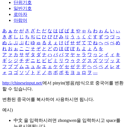
단위기호
일반기호
로마자
아랍어
あ
ぁ
か
が
さ
ざ
た
だ
な
は
ば
ぱ
ま
や
ゃ
ら
わ
ゎ
ん
い
ぃ
き
ぎ
し
じ
ち
ぢ
に
ひ
び
ぴ
み
り
う
ぅ
く
ぐ
す
ず
つ
づ
っ
ぬ
ふ
ぶ
ぷ
む
ゆ
ゅ
る
え
ぇ
け
げ
せ
ぜ
て
で
ね
へ
べ
ぺ
め
れ
お
ぉ
こ
ご
そ
ぞ
と
ど
の
ほ
ぼ
ぽ
も
よ
ょ
ろ
を
ア
ァ
カ
サ
ザ
タ
ダ
ナ
ハ
バ
パ
マ
ヤ
ャ
ラ
ワ
ヮ
ン
イ
ィ
キ
ギ
シ
ジ
チ
ヂ
ニ
ヒ
ビ
ピ
ミ
リ
ウ
ゥ
ク
グ
ス
ズ
ツ
ヅ
ッ
ヌ
フ
ブ
プ
ム
ユ
ュ
ル
エ
ェ
ケ
ゲ
セ
ゼ
テ
デ
ヘ
ベ
ペ
メ
レ
オ
ォ
コ
ゴ
ソ
ゾ
ト
ド
ノ
ホ
ボ
ポ
モ
ヨ
ョ
ロ
ヲ
―
http://chineseinput.net/
에서 pinyin(병음)방식으로 중국어를 변환
할 수 있습니다.
변환된 중국어를 복사하여 사용하시면 됩니다.
예시)
中文 을 입력하시려면
zhongwen
을 입력하시고 space를
누르시면됩니다.