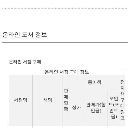
온라인 도서 정보
온라인 서점 구매
온라인 서점 구매 정보
전
종이책
자
판
책
매
포인
서점명
서명
구
현
판매가(할
트(포
매
정가
황
인율)
인트
링
몰)
크