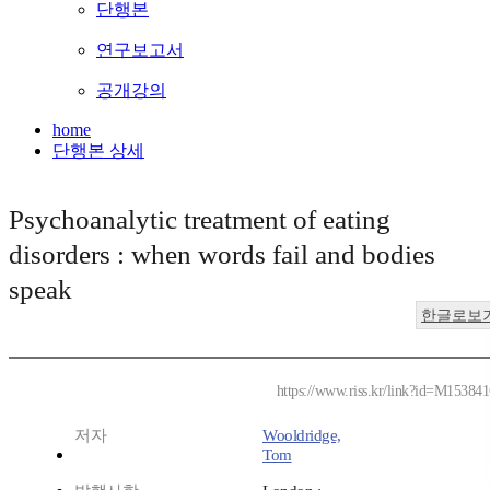
단행본
연구보고서
공개강의
home
단행본 상세
Psychoanalytic treatment of eating
disorders : when words fail and bodies
speak
한글로보
https://www.riss.kr/link?id=M15384
저자
Wooldridge,
Tom