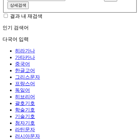
상세검색
결과 내 재검색
인기 검색어
다국어 입력
히라가나
가타카나
중국어
한글고어
그리스문자
프랑스어
독일어
히브리어
괄호기호
학술기호
기술기호
첨자기호
라틴문자
러시아문자