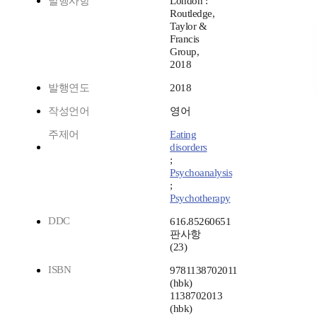
발행사항
London :
Routledge,
Taylor &
Francis
Group,
2018
발행연도
2018
작성언어
영어
주제어
Eating
disorders
;
Psychoanalysis
;
Psychotherapy
DDC
616.85260651
판사항
(23)
ISBN
9781138702011
(hbk)
1138702013
(hbk)