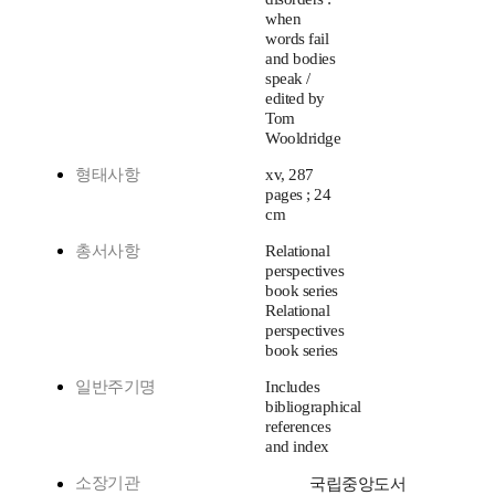
when
words fail
and bodies
speak /
edited by
Tom
Wooldridge
형태사항
xv, 287
pages ; 24
cm
총서사항
Relational
perspectives
book series
Relational
perspectives
book series
일반주기명
Includes
bibliographical
references
and index
소장기관
국립중앙도서