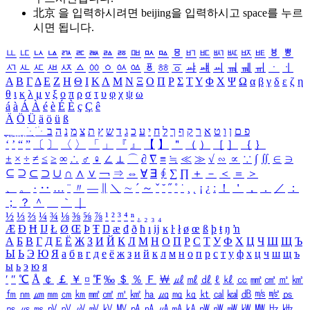
北京 을 입력하시려면
beijing
을 입력하시고 space를 누르
시면 됩니다.
ㅥ
ㅦ
ㅧ
ㅨ
ㅩ
ㅪ
ㅫ
ㅬ
ㅭ
ㅮ
ㅯ
ㅰ
ㅱ
ㅲ
ㅳ
ㅴ
ㅵ
ㅶ
ㅷ
ㅸ
ㅹ
ㅺ
ㅻ
ㅼ
ㅽ
ㅾ
ㅿ
ㆀ
ㆁ
ㆂ
ㆃ
ㆄ
ㆅ
ㆆ
ㆇ
ㆈ
ㆉ
ㆊ
ㆋ
ㆌ
ㆍ
ㆎ
Α
Β
Γ
Δ
Ε
Ζ
Η
Θ
Ι
Κ
Λ
Μ
Ν
Ξ
Ο
Π
Ρ
Σ
Τ
Υ
Φ
Χ
Ψ
Ω
α
β
γ
δ
ε
ζ
η
θ
ι
κ
λ
μ
ν
ξ
ο
π
ρ
σ
τ
υ
φ
χ
ψ
ω
á
à
Á
À
é
è
É
È
ç
Ç
ê
Ä
Ö
Ü
ä
ö
ü
ß
ְ
ֳ
ֲ
ֱ
ָ
ַ
ֵ
ֶ
ִ
ֹ
ּ
ֻ
ׂ
ׁ
ּ
ב
ה
נ
מ
צ
ת
ץ
ש
ד
ג
כ
ע
י
ח
ל
ך
ף
ק
ר
א
ט
ו
ן
ם
פ
‘
’
“
”
〔
〕
〈
〉
「
」
『
』
【
】
＂
（
）
［
］
｛
｝
±
×
÷
≠
≤
≥
∞
∴
♂
♀
∠
⊥
⌒
∂
∇
≡
≒
≪
≫
√
∽
∝
∵
∫
∬
∈
∋
⊆
⊇
⊂
⊃
∪
∩
∧
∨
￢
⇒
⇔
∀
∃
∮
∑
∏
＋
－
＜
＝
＞
、
。
·
‥
…
¨
〃
―
∥
＼
∼
´
～
ˇ
˘
˝
˚
˙
¸
˛
¡
¿
ː
！
＇
，
．
／
：
；
？
＾
＿
｀
｜
½
⅓
⅔
¼
¾
⅛
⅜
⅝
⅞
¹
²
³
⁴
ⁿ
₁
₂
₃
₄
Æ
Ð
Ħ
Ĳ
Ł
Ø
Œ
Þ
Ŧ
Ŋ
æ
đ
ð
ħ
ı
ĳ
ĸ
ŀ
ł
ø
œ
ß
þ
ŧ
ŋ
ŉ
А
Б
В
Г
Д
Е
Ё
Ж
З
И
Й
К
Л
М
Н
О
П
Р
С
Т
У
Ф
Х
Ц
Ч
Ш
Щ
Ъ
Ы
Ь
Э
Ю
Я
а
б
в
г
д
е
ё
ж
з
и
й
к
л
м
н
о
п
р
с
т
у
ф
х
ц
ч
ш
щ
ъ
ы
ь
э
ю
я
′
″
℃
Å
￠
￡
￥
¤
℉
‰
＄
％
Ｆ
￦
㎕
㎖
㎗
ℓ
㎘
㏄
㎣
㎤
㎥
㎦
㎙
㎚
㎛
㎜
㎝
㎞
㎟
㎠
㎡
㎢
㏊
㎍
㎎
㎏
㏏
㎈
㎉
㏈
㎧
㎨
㎰
㎱
㎲
㎳
㎴
㎵
㎶
㎷
㎸
㎹
㎀
㎁
㎂
㎃
㎄
㎺
㎻
㎽
㎾
㎿
㎐
㎑