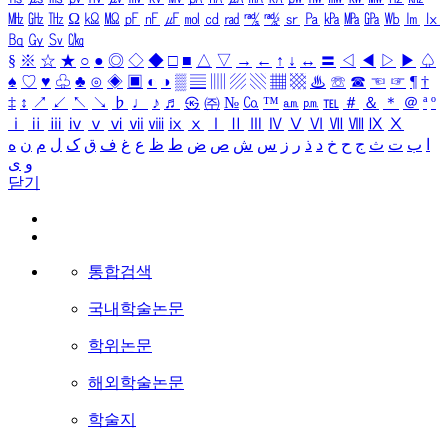
㎒
㎓
㎔
Ω
㏀
㏁
㎊
㎋
㎌
㏖
㏅
㎭
㎮
㎯
㏛
㎩
㎪
㎫
㎬
㏝
㏐
㏓
㏃
㏉
㏜
㏆
§
※
☆
★
○
●
◎
◇
◆
□
■
△
▽
→
←
↑
↓
↔
〓
◁
◀
▷
▶
♤
♠
♡
♥
♧
♣
⊙
◈
▣
◐
◑
▒
▤
▥
▨
▧
▦
▩
♨
☏
☎
☜
☞
¶
†
‡
↕
↗
↙
↖
↘
♭
♩
♪
♬
㉿
㈜
№
㏇
™
㏂
㏘
℡
＃
＆
＊
＠
ª
º
ⅰ
ⅱ
ⅲ
ⅳ
ⅴ
ⅵ
ⅶ
ⅷ
ⅸ
ⅹ
Ⅰ
Ⅱ
Ⅲ
Ⅳ
Ⅴ
Ⅵ
Ⅶ
Ⅷ
Ⅸ
Ⅹ
ا
ب
ت
ث
ج
ح
خ
د
ذ
ر
ز
س
ش
ص
ض
ط
ظ
ع
غ
ف
ق
ک
ل
م
ن
ه
و
ی
닫기
통합검색
국내학술논문
학위논문
해외학술논문
학술지