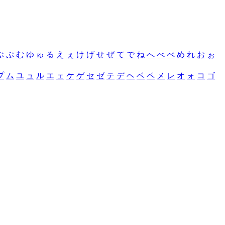
ぶ
ぷ
む
ゆ
ゅ
る
え
ぇ
け
げ
せ
ぜ
て
で
ね
へ
べ
ぺ
め
れ
お
ぉ
プ
ム
ユ
ュ
ル
エ
ェ
ケ
ゲ
セ
ゼ
テ
デ
ヘ
ベ
ペ
メ
レ
オ
ォ
コ
ゴ