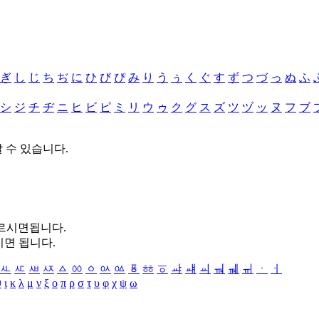
ぎ
し
じ
ち
ぢ
に
ひ
び
ぴ
み
り
う
ぅ
く
ぐ
す
ず
つ
づ
っ
ぬ
ふ
シ
ジ
チ
ヂ
ニ
ヒ
ビ
ピ
ミ
リ
ウ
ゥ
ク
グ
ス
ズ
ツ
ヅ
ッ
ヌ
フ
ブ
할 수 있습니다.
누르시면됩니다.
시면 됩니다.
ㅻ
ㅼ
ㅽ
ㅾ
ㅿ
ㆀ
ㆁ
ㆂ
ㆃ
ㆄ
ㆅ
ㆆ
ㆇ
ㆈ
ㆉ
ㆊ
ㆋ
ㆌ
ㆍ
ㆎ
θ
ι
κ
λ
μ
ν
ξ
ο
π
ρ
σ
τ
υ
φ
χ
ψ
ω