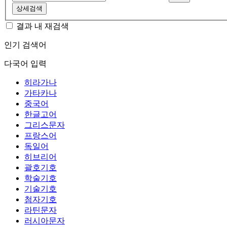
상세검색
결과 내 재검색
인기 검색어
다국어 입력
히라가나
가타카나
중국어
한글고어
그리스문자
프랑스어
독일어
히브리어
괄호기호
학술기호
기술기호
첨자기호
라틴문자
러시아문자