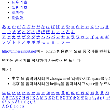
단위기호
일반기호
로마자
아랍어
あ
ぁ
か
が
さ
ざ
た
だ
な
は
ば
ぱ
ま
や
ゃ
ら
わ
ゎ
ん
い
ぃ
き
こ
ご
そ
ぞ
と
ど
の
ほ
ぼ
ぽ
も
よ
ょ
ろ
を
ア
ァ
カ
サ
ザ
タ
ダ
ナ
ハ
バ
パ
マ
ヤ
ャ
ラ
ワ
ヮ
ン
イ
ィ
キ
ギ
ソ
ゾ
ト
ド
ノ
ホ
ボ
ポ
モ
ヨ
ョ
ロ
ヲ
―
http://chineseinput.net/
에서 pinyin(병음)방식으로 중국어를 변환
변환된 중국어를 복사하여 사용하시면 됩니다.
예시)
中文 을 입력하시려면
zhongwen
을 입력하시고 space를
北京 을 입력하시려면
beijing
을 입력하시고 space를 누르
ㅥ
ㅦ
ㅧ
ㅨ
ㅩ
ㅪ
ㅫ
ㅬ
ㅭ
ㅮ
ㅯ
ㅰ
ㅱ
ㅲ
ㅳ
ㅴ
ㅵ
ㅶ
ㅷ
ㅸ
ㅹ
ㅺ
Α
Β
Γ
Δ
Ε
Ζ
Η
Θ
Ι
Κ
Λ
Μ
Ν
Ξ
Ο
Π
Ρ
Σ
Τ
Υ
Φ
Χ
Ψ
Ω
α
β
γ
δ
ε
ζ
η
á
à
Á
À
é
è
É
È
ç
Ç
ê
Ä
Ö
Ü
ä
ö
ü
ß